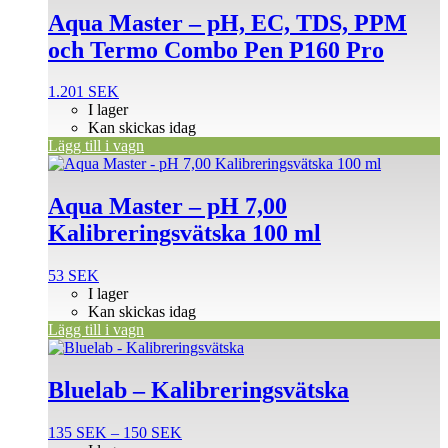
Aqua Master – pH, EC, TDS, PPM
och Termo Combo Pen P160 Pro
1.201
SEK
I lager
Kan skickas idag
Lägg till i vagn
Aqua Master – pH 7,00
Kalibreringsvätska 100 ml
53
SEK
I lager
Kan skickas idag
Lägg till i vagn
Den
här
produkten
Bluelab – Kalibreringsvätska
har
flera
Prisintervall:
135
SEK
–
150
SEK
varianter.