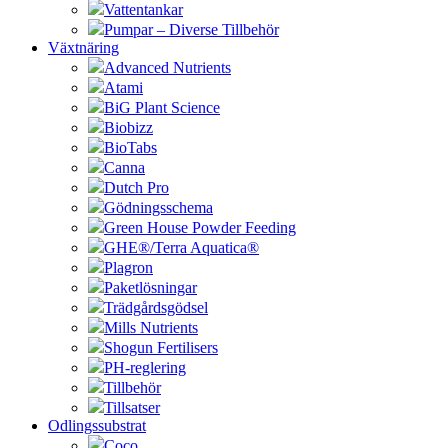
Vattentankar
Pumpar – Diverse Tillbehör
Växtnäring
Advanced Nutrients
Atami
BiG Plant Science
Biobizz
BioTabs
Canna
Dutch Pro
Gödningsschema
Green House Powder Feeding
GHE®/Terra Aquatica®
Plagron
Paketlösningar
Trädgårdsgödsel
Mills Nutrients
Shogun Fertilisers
PH-reglering
Tillbehör
Tillsatser
Odlingssubstrat
Coco