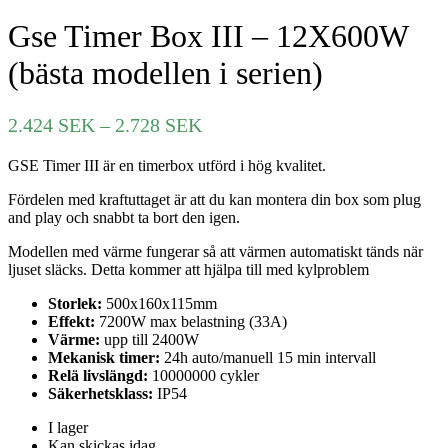
Gse Timer Box III – 12X600W
(bästa modellen i serien)
Prisintervall:
2.424
SEK
–
2.728
SEK
2.424 SEK
GSE Timer III är en timerbox utförd i hög kvalitet.
till
2.728 SEK
Fördelen med kraftuttaget är att du kan montera din box som plug
and play och snabbt ta bort den igen.
Modellen med värme fungerar så att värmen automatiskt tänds när
ljuset släcks. Detta kommer att hjälpa till med kylproblem
Storlek:
500x160x115mm
Effekt:
7200W max belastning (33A)
Värme:
upp till 2400W
Mekanisk timer:
24h auto/manuell 15 min intervall
Relä livslängd:
10000000 cykler
Säkerhetsklass:
IP54
I lager
Kan skickas idag