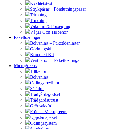
Kvalitetstest
Strykpåsar – Förslutningspåsar
Trimning
Torkning
Vakuum & Försegling
Vågar Och Tillbehör
Paketlösningar
Belysning – Paketlösningar
Gödningskit
Komplett Kit
Ventilation – Paketlösningar
Microgreens
Tillbehör
Belysning
Odlingsmedium
Sålådor
Trädgårdsgödsel
Trädgårdsutrust
Grönsaksfrön
Fröer – Microgreens
Uppstartspaket
Odlingssystem
Skadedjur