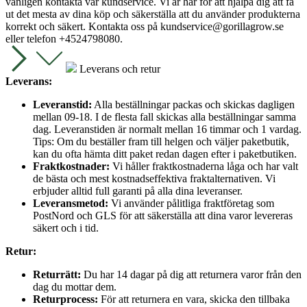
vänligen kontakta vår kundservice. Vi är här för att hjälpa dig att få
ut det mesta av dina köp och säkerställa att du använder produkterna
korrekt och säkert. Kontakta oss på
kundservice@gorillagrow.se
eller telefon +4524798080.
Leverans och retur
Leverans:
Leveranstid:
Alla beställningar packas och skickas dagligen
mellan 09-18. I de flesta fall skickas alla beställningar samma
dag. Leveranstiden är normalt mellan 16 timmar och 1 vardag.
Tips: Om du beställer fram till helgen och väljer paketbutik,
kan du ofta hämta ditt paket redan dagen efter i paketbutiken.
Fraktkostnader:
Vi håller fraktkostnaderna låga och har valt
de bästa och mest kostnadseffektiva fraktalternativen. Vi
erbjuder alltid full garanti på alla dina leveranser.
Leveransmetod:
Vi använder pålitliga fraktföretag som
PostNord och GLS för att säkerställa att dina varor levereras
säkert och i tid.
Retur:
Returrätt:
Du har 14 dagar på dig att returnera varor från den
dag du mottar dem.
Returprocess:
För att returnera en vara, skicka den tillbaka