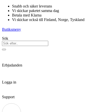
Hoppa
Snabb och säker leverans
till
Vi skickar paketet samma dag
innehåll
Betala med Klarna
Vi skickar också till Finland, Norge, Tyskland
Butiksmeny
Sök
Erbjudanden
Logga in
Support