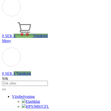
0
SEK
Varukorg
0
Meny
0
SEK
Varukorg
0
Sök
Växtbelysning
Elartiklar
HPS/MH/CFL