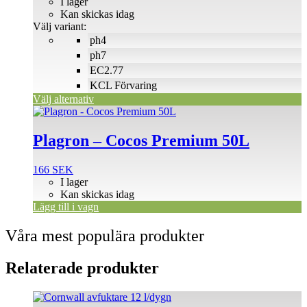
135 SEK
I lager
De
till
Kan skickas idag
olika
150 SEK
Välj variant:
alternativen
ph4
kan
väljas
ph7
på
EC2.77
produktsidan
KCL Förvaring
Välj alternativ
Plagron – Cocos Premium 50L
166
SEK
I lager
Kan skickas idag
Lägg till i vagn
Våra mest populära produkter
Relaterade produkter