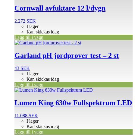
Cornwall avfuktare 12 l/dygn
2.272
SEK
I lager
Kan skickas idag
Lägg till i vagn
Garland pH jordprover test – 2 st
43
SEK
I lager
Kan skickas idag
Lägg till i vagn
Lumen King 630w Fullspektrum LED
11.088
SEK
I lager
Kan skickas idag
Lägg till i vagn