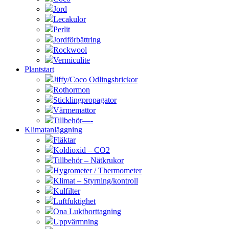
Jord
Lecakulor
Perlit
Jordförbättring
Rockwool
Vermiculite
Plantstart
Jiffy/Coco Odlingsbrickor
Rothormon
Sticklingpropagator
Värmemattor
Tillbehör—-
Klimatanläggning
Fläktar
Koldioxid – CO2
Tillbehör – Nätkrukor
Hygrometer / Thermometer
Klimat – Styrning/kontroll
Kulfilter
Luftfuktighet
Ona Luktborttagning
Uppvärmning