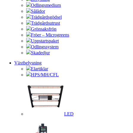
Odlingsmedium
Sålådor
Trädgårdsgödsel
Trädgårdsutrust
Grönsaksfrön
Fröer – Microgreens
Uppstartspaket
Odlingssystem
Skadedjur
Växtbelysning
Elartiklar
HPS/MH/CFL
LED