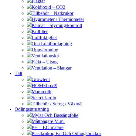
Fläktar
Koldioxid – CO2
Tillbehör – Nätkrukor
Hygrometer / Thermometer
Klimat – Styrning/kontroll
Kulfilter
Luftfuktighet
Ona Luktborttagning
Uppvärmning
Ventilationskit
Fläkt – Utsug
Ventilation – Slangar
Tält
Growtent
HOMEbox®
Mammoth
Secret Jardin
Tillbehör / Scrog / Växtnät
Odlingsutrustning
Mylar Och Bassängfolie
Måttbägare M.m.
PH – EC-mätare
Plastkrukor, Fat Och Odlingsbrickor