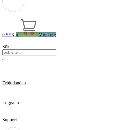
0
SEK
Varukorg
0
Sök
Erbjudanden
Logga in
Support