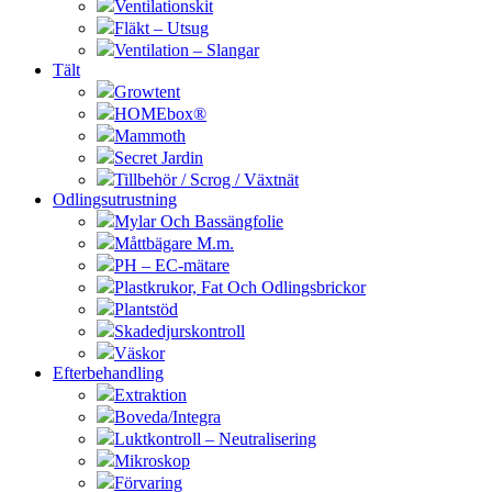
Ventilationskit
Fläkt – Utsug
Ventilation – Slangar
Tält
Growtent
HOMEbox®
Mammoth
Secret Jardin
Tillbehör / Scrog / Växtnät
Odlingsutrustning
Mylar Och Bassängfolie
Måttbägare M.m.
PH – EC-mätare
Plastkrukor, Fat Och Odlingsbrickor
Plantstöd
Skadedjurskontroll
Väskor
Efterbehandling
Extraktion
Boveda/Integra
Luktkontroll – Neutralisering
Mikroskop
Förvaring