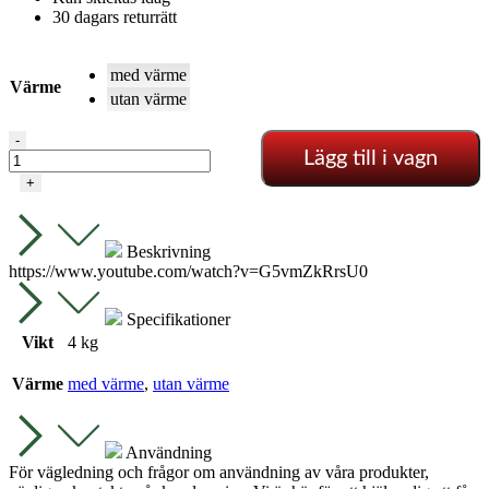
30 dagars returrätt
med värme
Värme
utan värme
Gse
-
Lägg till i vagn
Timer
Box
+
III
-
12X600W
Beskrivning
(bästa
https://www.youtube.com/watch?v=G5vmZkRrsU0
modellen
i
serien)
Specifikationer
mängd
Vikt
4 kg
Värme
med värme
,
utan värme
Användning
För vägledning och frågor om användning av våra produkter,