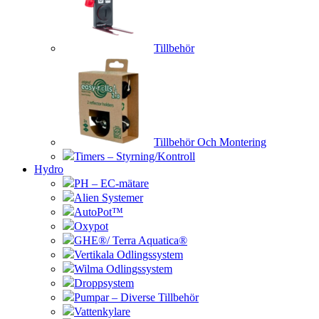
Tillbehör
Tillbehör Och Montering
Timers – Styrning/Kontroll
Hydro
PH – EC-mätare
Alien Systemer
AutoPot™
Oxypot
GHE®/ Terra Aquatica®
Vertikala Odlingssystem
Wilma Odlingssystem
Droppsystem
Pumpar – Diverse Tillbehör
Vattenkylare