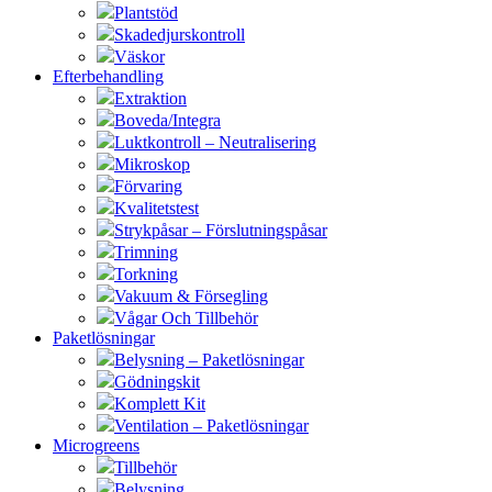
Plantstöd
Skadedjurskontroll
Väskor
Efterbehandling
Extraktion
Boveda/Integra
Luktkontroll – Neutralisering
Mikroskop
Förvaring
Kvalitetstest
Strykpåsar – Förslutningspåsar
Trimning
Torkning
Vakuum & Försegling
Vågar Och Tillbehör
Paketlösningar
Belysning – Paketlösningar
Gödningskit
Komplett Kit
Ventilation – Paketlösningar
Microgreens
Tillbehör
Belysning