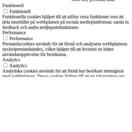
Funktionell
Funktionell
Funktionella cookies hjälper till att utföra vissa funktioner som att
dela innehållet på webbplatsen på sociala medieplattformar, samla in
feedback och andra tredjepartsfunktioner.
Performance
Performance
Prestandacookies används för att förstå och analysera webbplatsens
nyckelprestandaindex, vilket hjälper till att leverera en bättre
användarupplevelse för besökarna.
Analytics
Analytics
Analytiska cookies används för att förstå hur besökare interagerar
med webbplatsen. Dessa cookies hjälper till att ge information om
mätvärden för antalet besökare, avvisningsfrekvens, trafikkälla, etc.
Annons
Annons
Annonscookies används för att ge besökarna relevanta annonser och
marknadsföringskampanjer. Dessa cookies spårar besökare över
webbplatser och samlar in information för att tillhandahålla
anpassade annonser.
Andra
Andra
Andra okategoriserade cookies är de som analyseras och som ännu