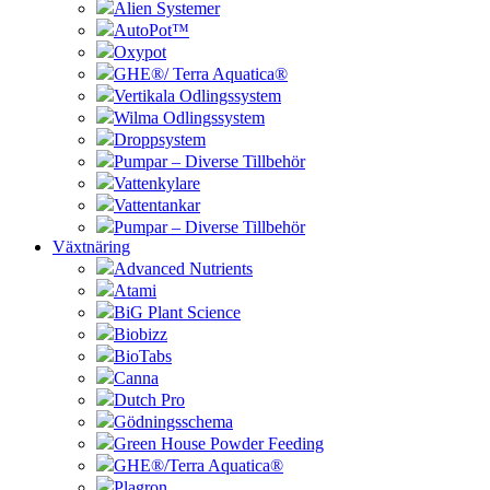
Alien Systemer
AutoPot™
Oxypot
GHE®/ Terra Aquatica®
Vertikala Odlingssystem
Wilma Odlingssystem
Droppsystem
Pumpar – Diverse Tillbehör
Vattenkylare
Vattentankar
Pumpar – Diverse Tillbehör
Växtnäring
Advanced Nutrients
Atami
BiG Plant Science
Biobizz
BioTabs
Canna
Dutch Pro
Gödningsschema
Green House Powder Feeding
GHE®/Terra Aquatica®
Plagron