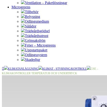
Ventilation – Paketlösningar
Microgreens
Tillbehör
Belysning
Odlingsmedium
Sålådor
Trädgårdsgödsel
Trädgårdsutrust
Grönsaksfrön
Fröer – Microgreens
Uppstartspaket
Odlingssystem
Skadedjur
KLIMATANLÄGGNING
KLIMAT - STYRNING/KONTROLL
GSE –
KLIMAKONTROLLER TEMPERATUR OCH UNDERTRYCK