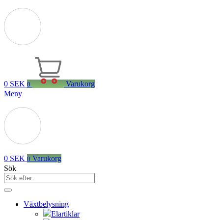
0
SEK
Varukorg
0
Meny
0
SEK
Varukorg
0
Sök
Växtbelysning
Elartiklar