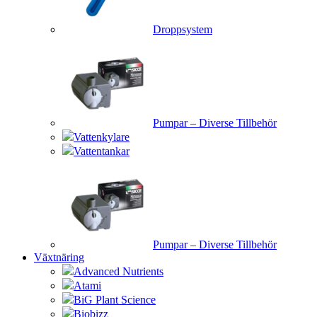
Droppsystem
Pumpar – Diverse Tillbehör
Vattenkylare
Vattentankar
Pumpar – Diverse Tillbehör
Växtnäring
Advanced Nutrients
Atami
BiG Plant Science
Biobizz