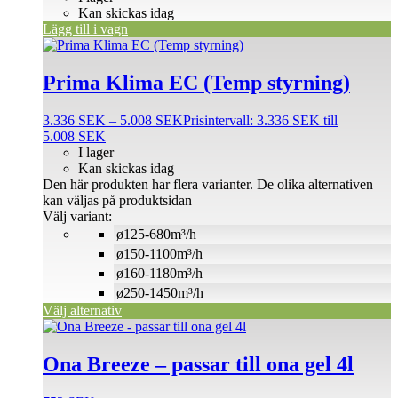
Kan skickas idag
Lägg till i vagn
Prima Klima EC (Temp styrning)
3.336
SEK
–
5.008
SEK
Prisintervall: 3.336 SEK till
5.008 SEK
I lager
Kan skickas idag
Den här produkten har flera varianter. De olika alternativen
kan väljas på produktsidan
Välj variant:
ø125-680m³/h
ø150-1100m³/h
ø160-1180m³/h
ø250-1450m³/h
Välj alternativ
Ona Breeze – passar till ona gel 4l