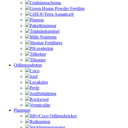
Gödningsschema
Green House Powder Feeding
GHE®/Terra Aquatica®
Plagron
Paketlösningar
Trädgårdsgödsel
Mills Nutrients
Shogun Fertilisers
PH-reglering
Tillbehör
Tillsatser
Odlingssubstrat
Coco
Jord
Lecakulor
Perlit
Jordförbättring
Rockwool
Vermiculite
Plantstart
Jiffy/Coco Odlingsbrickor
Rothormon
Sticklingpropagator