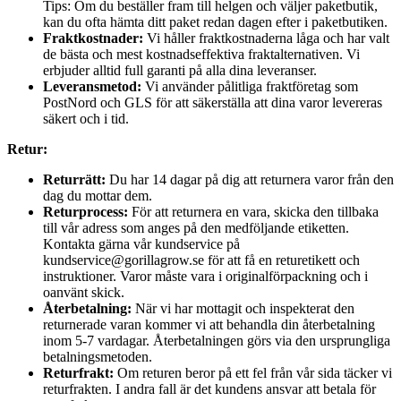
Tips: Om du beställer fram till helgen och väljer paketbutik,
kan du ofta hämta ditt paket redan dagen efter i paketbutiken.
Fraktkostnader:
Vi håller fraktkostnaderna låga och har valt
de bästa och mest kostnadseffektiva fraktalternativen. Vi
erbjuder alltid full garanti på alla dina leveranser.
Leveransmetod:
Vi använder pålitliga fraktföretag som
PostNord och GLS för att säkerställa att dina varor levereras
säkert och i tid.
Retur:
Returrätt:
Du har 14 dagar på dig att returnera varor från den
dag du mottar dem.
Returprocess:
För att returnera en vara, skicka den tillbaka
till vår adress som anges på den medföljande etiketten.
Kontakta gärna vår kundservice på
kundservice@gorillagrow.se för att få en returetikett och
instruktioner. Varor måste vara i originalförpackning och i
oanvänt skick.
Återbetalning:
När vi har mottagit och inspekterat den
returnerade varan kommer vi att behandla din återbetalning
inom 5-7 vardagar. Återbetalningen görs via den ursprungliga
betalningsmetoden.
Returfrakt:
Om returen beror på ett fel från vår sida täcker vi
returfrakten. I andra fall är det kundens ansvar att betala för