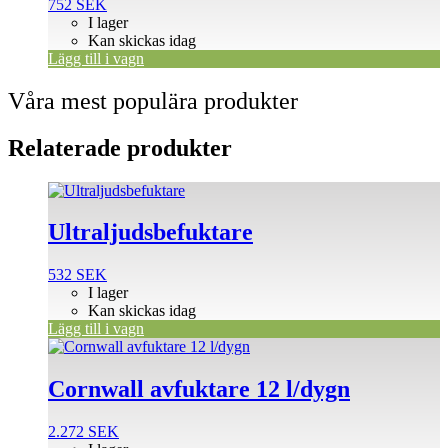
752
SEK
I lager
Kan skickas idag
Lägg till i vagn
Våra mest populära produkter
Relaterade produkter
Ultraljudsbefuktare
532
SEK
I lager
Kan skickas idag
Lägg till i vagn
Cornwall avfuktare 12 l/dygn
2.272
SEK