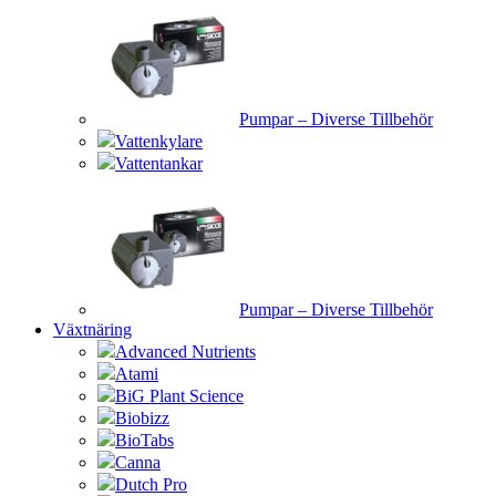
Pumpar – Diverse Tillbehör
Vattenkylare
Vattentankar
Pumpar – Diverse Tillbehör
Växtnäring
Advanced Nutrients
Atami
BiG Plant Science
Biobizz
BioTabs
Canna
Dutch Pro