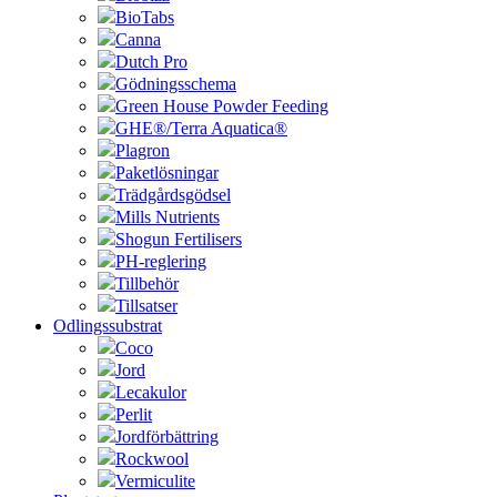
BioTabs
Canna
Dutch Pro
Gödningsschema
Green House Powder Feeding
GHE®/Terra Aquatica®
Plagron
Paketlösningar
Trädgårdsgödsel
Mills Nutrients
Shogun Fertilisers
PH-reglering
Tillbehör
Tillsatser
Odlingssubstrat
Coco
Jord
Lecakulor
Perlit
Jordförbättring
Rockwool
Vermiculite