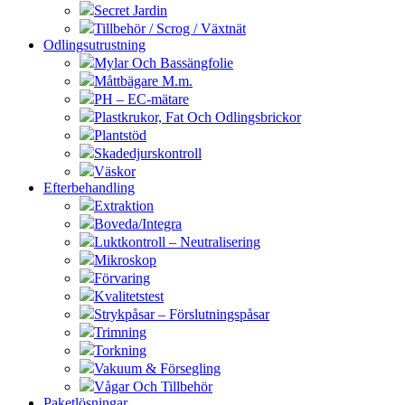
Secret Jardin
Tillbehör / Scrog / Växtnät
Odlingsutrustning
Mylar Och Bassängfolie
Måttbägare M.m.
PH – EC-mätare
Plastkrukor, Fat Och Odlingsbrickor
Plantstöd
Skadedjurskontroll
Väskor
Efterbehandling
Extraktion
Boveda/Integra
Luktkontroll – Neutralisering
Mikroskop
Förvaring
Kvalitetstest
Strykpåsar – Förslutningspåsar
Trimning
Torkning
Vakuum & Försegling
Vågar Och Tillbehör
Paketlösningar