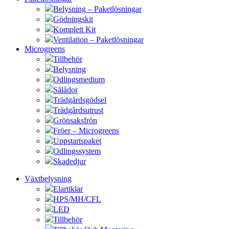
Belysning – Paketlösningar
Gödningskit
Komplett Kit
Ventilation – Paketlösningar
Microgreens
Tillbehör
Belysning
Odlingsmedium
Sålådor
Trädgårdsgödsel
Trädgårdsutrust
Grönsaksfrön
Fröer – Microgreens
Uppstartspaket
Odlingssystem
Skadedjur
Växtbelysning
Elartiklar
HPS/MH/CFL
LED
Tillbehör