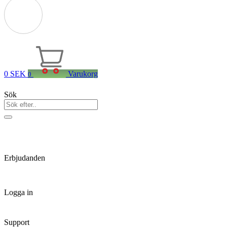
0
SEK
Varukorg
0
Sök
Erbjudanden
Logga in
Support