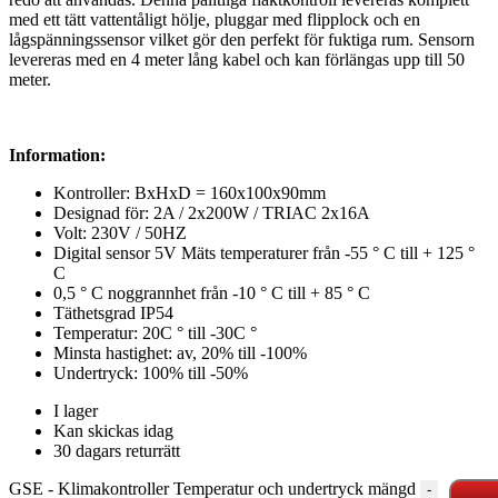
med ett tätt vattentåligt hölje, pluggar med flipplock och en
lågspänningssensor vilket gör den perfekt för fuktiga rum. Sensorn
levereras med en 4 meter lång kabel och kan förlängas upp till 50
meter.
Information:
Kontroller: BxHxD = 160x100x90mm
Designad för: 2A / 2x200W / TRIAC 2x16A
Volt: 230V / 50HZ
Digital sensor 5V Mäts temperaturer från -55 ° C till + 125 °
C
0,5 ° C noggrannhet från -10 ° C till + 85 ° C
Täthetsgrad IP54
Temperatur: 20C ° till -30C °
Minsta hastighet: av, 20% till -100%
Undertryck: 100% till -50%
I lager
Kan skickas idag
30 dagars returrätt
GSE - Klimakontroller Temperatur och undertryck mängd
-