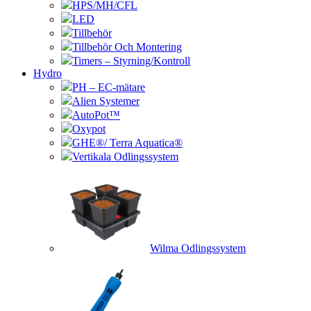
HPS/MH/CFL
LED
Tillbehör
Tillbehör Och Montering
Timers – Styrning/Kontroll
Hydro
PH – EC-mätare
Alien Systemer
AutoPot™
Oxypot
GHE®/ Terra Aquatica®
Vertikala Odlingssystem
Wilma Odlingssystem