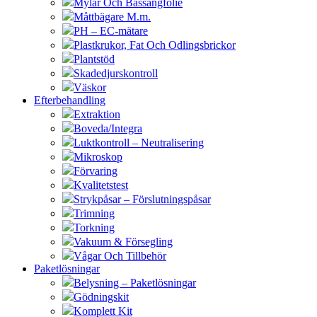
Mylar Och Bassängfolie
Måttbägare M.m.
PH – EC-mätare
Plastkrukor, Fat Och Odlingsbrickor
Plantstöd
Skadedjurskontroll
Väskor
Efterbehandling
Extraktion
Boveda/Integra
Luktkontroll – Neutralisering
Mikroskop
Förvaring
Kvalitetstest
Strykpåsar – Förslutningspåsar
Trimning
Torkning
Vakuum & Försegling
Vågar Och Tillbehör
Paketlösningar
Belysning – Paketlösningar
Gödningskit
Komplett Kit