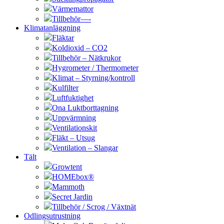
Värmemattor
Tillbehör—-
Klimatanläggning
Fläktar
Koldioxid – CO2
Tillbehör – Nätkrukor
Hygrometer / Thermometer
Klimat – Styrning/kontroll
Kulfilter
Luftfuktighet
Ona Luktborttagning
Uppvärmning
Ventilationskit
Fläkt – Utsug
Ventilation – Slangar
Tält
Growtent
HOMEbox®
Mammoth
Secret Jardin
Tillbehör / Scrog / Växtnät
Odlingsutrustning