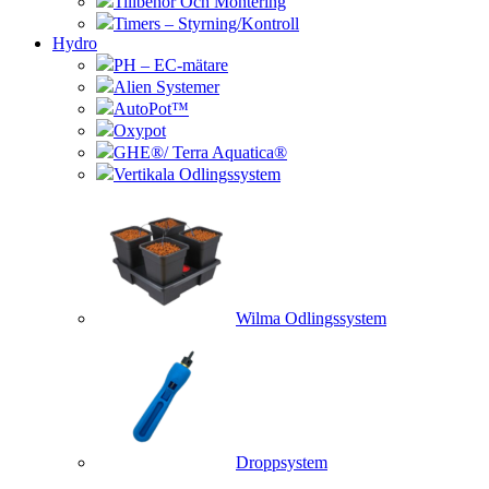
Tillbehör Och Montering
Timers – Styrning/Kontroll
Hydro
PH – EC-mätare
Alien Systemer
AutoPot™
Oxypot
GHE®/ Terra Aquatica®
Vertikala Odlingssystem
Wilma Odlingssystem
Droppsystem