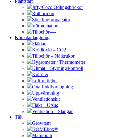
Plantstart
Jiffy/Coco Odlingsbrickor
Rothormon
Sticklingpropagator
Värmemattor
Tillbehör—-
Klimatanläggning
Fläktar
Koldioxid – CO2
Tillbehör – Nätkrukor
Hygrometer / Thermometer
Klimat – Styrning/kontroll
Kulfilter
Luftfuktighet
Ona Luktborttagning
Uppvärmning
Ventilationskit
Fläkt – Utsug
Ventilation – Slangar
Tält
Growtent
HOMEbox®
Mammoth