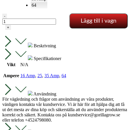
64
Passskruv
-
Lägg till i vagn
16-
64
+
Amp
mängd
Beskrivning
Specifikationer
Vikt
N/A
Ampere
16 Amp
,
25
,
35 Amp
,
64
Användning
För vägledning och frågor om användning av våra produkter,
vänligen kontakta vår kundservice. Vi är här för att hjälpa dig att få
ut det mesta av dina köp och säkerställa att du använder produkterna
korrekt och säkert. Kontakta oss på
kundservice@gorillagrow.se
eller telefon +4524798080.