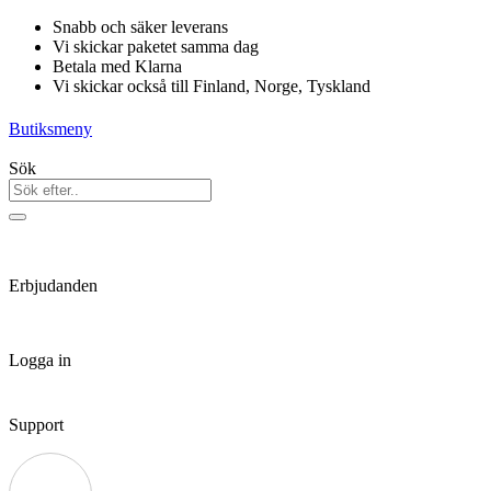
Hoppa
Snabb och säker leverans
till
Vi skickar paketet samma dag
innehåll
Betala med Klarna
Vi skickar också till Finland, Norge, Tyskland
Butiksmeny
Sök
Erbjudanden
Logga in
Support