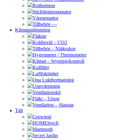
Rothormon
Sticklingpropagator
Värmemattor
Tillbehör—-
Klimatanläggning
Fläktar
Koldioxid – CO2
Tillbehör – Nätkrukor
Hygrometer / Thermometer
Klimat – Styrning/kontroll
Kulfilter
Luftfuktighet
Ona Luktborttagning
Uppvärmning
Ventilationskit
Fläkt – Utsug
Ventilation – Slangar
Tält
Growtent
HOMEbox®
Mammoth
Secret Jardin