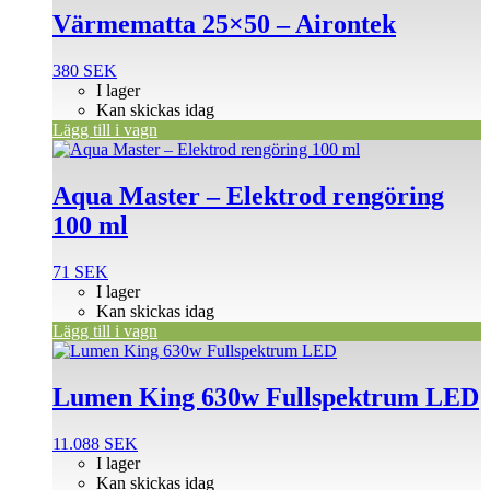
Värmematta 25×50 – Airontek
380
SEK
I lager
Kan skickas idag
Lägg till i vagn
Aqua Master – Elektrod rengöring
100 ml
71
SEK
I lager
Kan skickas idag
Lägg till i vagn
Lumen King 630w Fullspektrum LED
11.088
SEK
I lager
Kan skickas idag