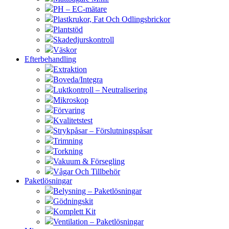
PH – EC-mätare
Plastkrukor, Fat Och Odlingsbrickor
Plantstöd
Skadedjurskontroll
Väskor
Efterbehandling
Extraktion
Boveda/Integra
Luktkontroll – Neutralisering
Mikroskop
Förvaring
Kvalitetstest
Strykpåsar – Förslutningspåsar
Trimning
Torkning
Vakuum & Försegling
Vågar Och Tillbehör
Paketlösningar
Belysning – Paketlösningar
Gödningskit
Komplett Kit
Ventilation – Paketlösningar