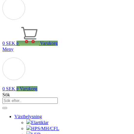
0
SEK
Varukorg
0
Meny
0
SEK
Varukorg
0
Sök
Växtbelysning
Elartiklar
HPS/MH/CFL