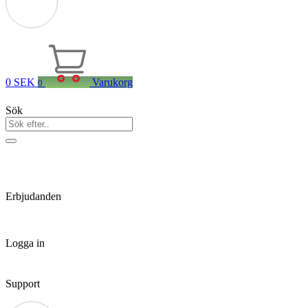
0
SEK
Varukorg
0
Sök
Erbjudanden
Logga in
Support