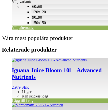
500 SEK
Välj variant:
alternativen
60x60
kan
väljas
120x120
på
90x90
produktsidan
150x150
Välj alternativ
Våra mest populära produkter
Relaterade produkter
Iguana Juice Bloom 10l – Advanced
Nutrients
2.979
SEK
I lager
Kan skickas idag
Lägg till i vagn