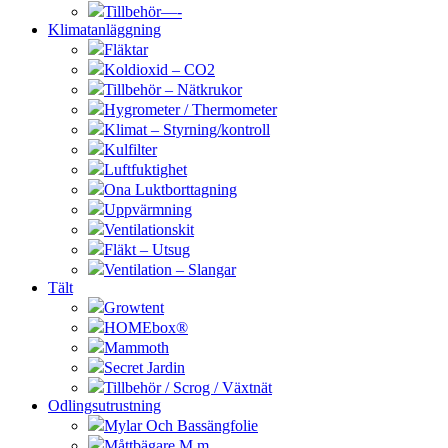
Tillbehör—-
Klimatanläggning
Fläktar
Koldioxid – CO2
Tillbehör – Nätkrukor
Hygrometer / Thermometer
Klimat – Styrning/kontroll
Kulfilter
Luftfuktighet
Ona Luktborttagning
Uppvärmning
Ventilationskit
Fläkt – Utsug
Ventilation – Slangar
Tält
Growtent
HOMEbox®
Mammoth
Secret Jardin
Tillbehör / Scrog / Växtnät
Odlingsutrustning
Mylar Och Bassängfolie
Måttbägare M.m.