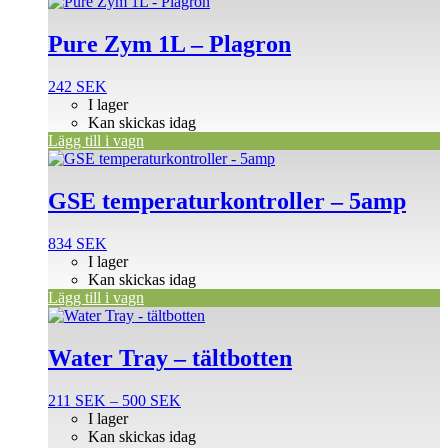
Pure Zym 1L – Plagron
242
SEK
I lager
Kan skickas idag
Lägg till i vagn
GSE temperaturkontroller – 5amp
834
SEK
I lager
Kan skickas idag
Lägg till i vagn
Den
här
produkten
Water Tray – tältbotten
har
flera
Prisintervall:
211
SEK
–
500
SEK
varianter.
211 SEK
I lager
De
till
Kan skickas idag
olika