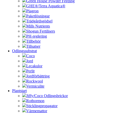
Green House Powder Feeding
GHE®/Terra Aquatica®
Plagron
Paketlösningar
Trädgårdsgödsel
Mills Nutrients
Shogun Fertilisers
PH-reglering
Tillbehör
Tillsatser
Odlingssubstrat
Coco
Jord
Lecakulor
Perlit
Jordförbättring
Rockwool
Vermiculite
Plantstart
Jiffy/Coco Odlingsbrickor
Rothormon
Sticklingpropagator
Värmemattor