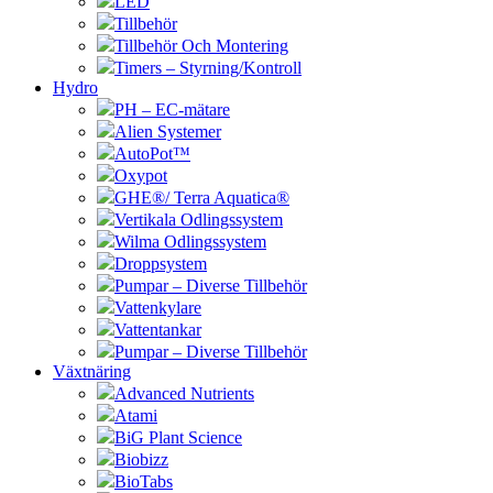
LED
Tillbehör
Tillbehör Och Montering
Timers – Styrning/Kontroll
Hydro
PH – EC-mätare
Alien Systemer
AutoPot™
Oxypot
GHE®/ Terra Aquatica®
Vertikala Odlingssystem
Wilma Odlingssystem
Droppsystem
Pumpar – Diverse Tillbehör
Vattenkylare
Vattentankar
Pumpar – Diverse Tillbehör
Växtnäring
Advanced Nutrients
Atami
BiG Plant Science
Biobizz
BioTabs