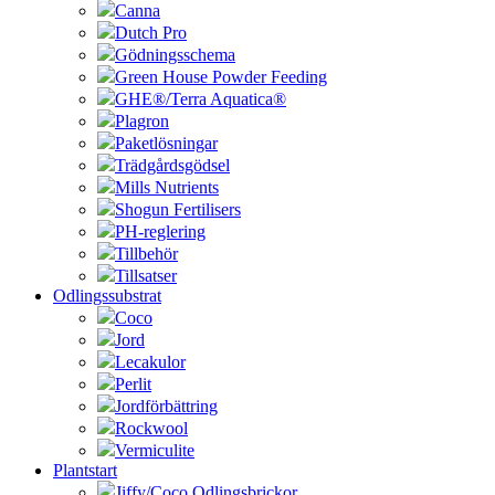
Canna
Dutch Pro
Gödningsschema
Green House Powder Feeding
GHE®/Terra Aquatica®
Plagron
Paketlösningar
Trädgårdsgödsel
Mills Nutrients
Shogun Fertilisers
PH-reglering
Tillbehör
Tillsatser
Odlingssubstrat
Coco
Jord
Lecakulor
Perlit
Jordförbättring
Rockwool
Vermiculite
Plantstart
Jiffy/Coco Odlingsbrickor