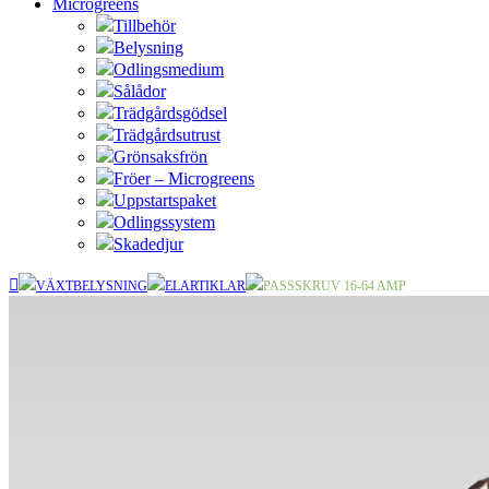
Microgreens
Tillbehör
Belysning
Odlingsmedium
Sålådor
Trädgårdsgödsel
Trädgårdsutrust
Grönsaksfrön
Fröer – Microgreens
Uppstartspaket
Odlingssystem
Skadedjur
VÄXTBELYSNING
ELARTIKLAR
PASSSKRUV 16-64 AMP