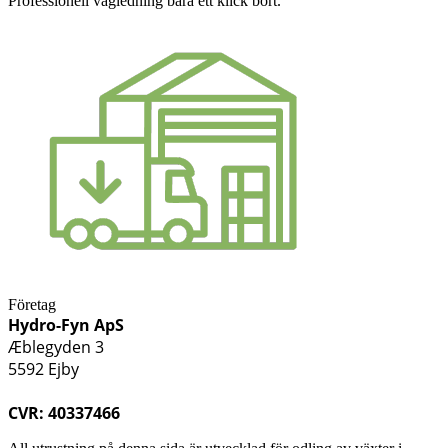
Professionell vägledning bara ett klick bort.
Företag
Hydro-Fyn ApS
Æblegyden 3
5592 Ejby
CVR: 40337466