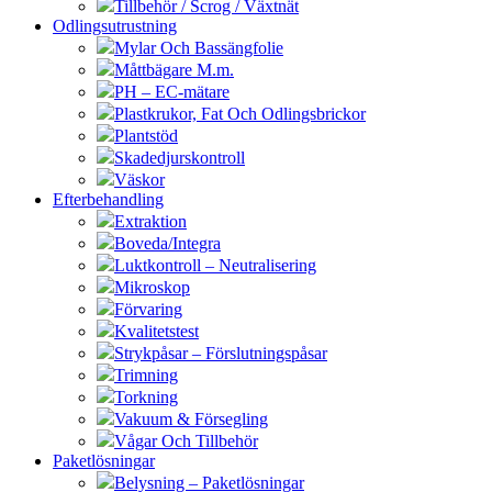
Tillbehör / Scrog / Växtnät
Odlingsutrustning
Mylar Och Bassängfolie
Måttbägare M.m.
PH – EC-mätare
Plastkrukor, Fat Och Odlingsbrickor
Plantstöd
Skadedjurskontroll
Väskor
Efterbehandling
Extraktion
Boveda/Integra
Luktkontroll – Neutralisering
Mikroskop
Förvaring
Kvalitetstest
Strykpåsar – Förslutningspåsar
Trimning
Torkning
Vakuum & Försegling
Vågar Och Tillbehör
Paketlösningar
Belysning – Paketlösningar