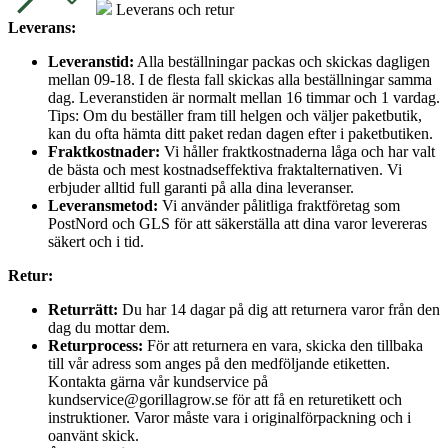
Leverans och retur
Leverans:
Leveranstid:
Alla beställningar packas och skickas dagligen
mellan 09-18. I de flesta fall skickas alla beställningar samma
dag. Leveranstiden är normalt mellan 16 timmar och 1 vardag.
Tips: Om du beställer fram till helgen och väljer paketbutik,
kan du ofta hämta ditt paket redan dagen efter i paketbutiken.
Fraktkostnader:
Vi håller fraktkostnaderna låga och har valt
de bästa och mest kostnadseffektiva fraktalternativen. Vi
erbjuder alltid full garanti på alla dina leveranser.
Leveransmetod:
Vi använder pålitliga fraktföretag som
PostNord och GLS för att säkerställa att dina varor levereras
säkert och i tid.
Retur:
Returrätt:
Du har 14 dagar på dig att returnera varor från den
dag du mottar dem.
Returprocess:
För att returnera en vara, skicka den tillbaka
till vår adress som anges på den medföljande etiketten.
Kontakta gärna vår kundservice på
kundservice@gorillagrow.se för att få en returetikett och
instruktioner. Varor måste vara i originalförpackning och i
oanvänt skick.