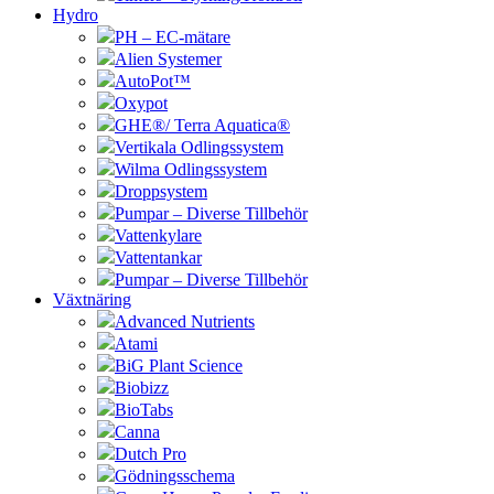
Hydro
PH – EC-mätare
Alien Systemer
AutoPot™
Oxypot
GHE®/ Terra Aquatica®
Vertikala Odlingssystem
Wilma Odlingssystem
Droppsystem
Pumpar – Diverse Tillbehör
Vattenkylare
Vattentankar
Pumpar – Diverse Tillbehör
Växtnäring
Advanced Nutrients
Atami
BiG Plant Science
Biobizz
BioTabs
Canna
Dutch Pro
Gödningsschema