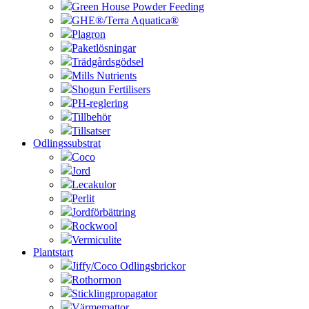
Green House Powder Feeding
GHE®/Terra Aquatica®
Plagron
Paketlösningar
Trädgårdsgödsel
Mills Nutrients
Shogun Fertilisers
PH-reglering
Tillbehör
Tillsatser
Odlingssubstrat
Coco
Jord
Lecakulor
Perlit
Jordförbättring
Rockwool
Vermiculite
Plantstart
Jiffy/Coco Odlingsbrickor
Rothormon
Sticklingpropagator
Värmemattor