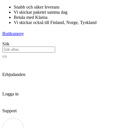
Hoppa
Snabb och säker leverans
till
Vi skickar paketet samma dag
innehåll
Betala med Klarna
Vi skickar också till Finland, Norge, Tyskland
Butiksmeny
Sök
Erbjudanden
Logga in
Support