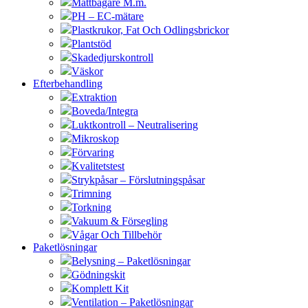
Måttbägare M.m.
PH – EC-mätare
Plastkrukor, Fat Och Odlingsbrickor
Plantstöd
Skadedjurskontroll
Väskor
Efterbehandling
Extraktion
Boveda/Integra
Luktkontroll – Neutralisering
Mikroskop
Förvaring
Kvalitetstest
Strykpåsar – Förslutningspåsar
Trimning
Torkning
Vakuum & Försegling
Vågar Och Tillbehör
Paketlösningar
Belysning – Paketlösningar
Gödningskit
Komplett Kit
Ventilation – Paketlösningar