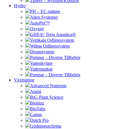
Timers – Styrning/Kontroll
Hydro
PH – EC-mätare
Alien Systemer
AutoPot™
Oxypot
GHE®/ Terra Aquatica®
Vertikala Odlingssystem
Wilma Odlingssystem
Droppsystem
Pumpar – Diverse Tillbehör
Vattenkylare
Vattentankar
Pumpar – Diverse Tillbehör
Växtnäring
Advanced Nutrients
Atami
BiG Plant Science
Biobizz
BioTabs
Canna
Dutch Pro
Gödningsschema