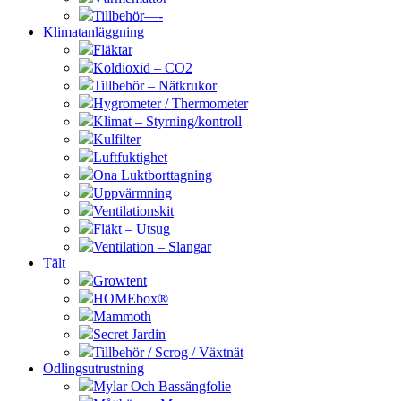
Tillbehör—-
Klimatanläggning
Fläktar
Koldioxid – CO2
Tillbehör – Nätkrukor
Hygrometer / Thermometer
Klimat – Styrning/kontroll
Kulfilter
Luftfuktighet
Ona Luktborttagning
Uppvärmning
Ventilationskit
Fläkt – Utsug
Ventilation – Slangar
Tält
Growtent
HOMEbox®
Mammoth
Secret Jardin
Tillbehör / Scrog / Växtnät
Odlingsutrustning
Mylar Och Bassängfolie