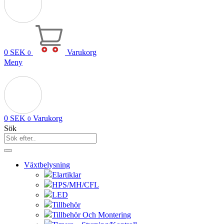
0
SEK
Varukorg
0
Meny
0
SEK
Varukorg
0
Sök
Växtbelysning
Elartiklar
HPS/MH/CFL
LED
Tillbehör
Tillbehör Och Montering