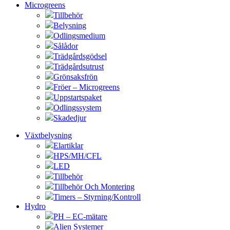
Microgreens
Tillbehör
Belysning
Odlingsmedium
Sålådor
Trädgårdsgödsel
Trädgårdsutrust
Grönsaksfrön
Fröer – Microgreens
Uppstartspaket
Odlingssystem
Skadedjur
Växtbelysning
Elartiklar
HPS/MH/CFL
LED
Tillbehör
Tillbehör Och Montering
Timers – Styrning/Kontroll
Hydro
PH – EC-mätare
Alien Systemer