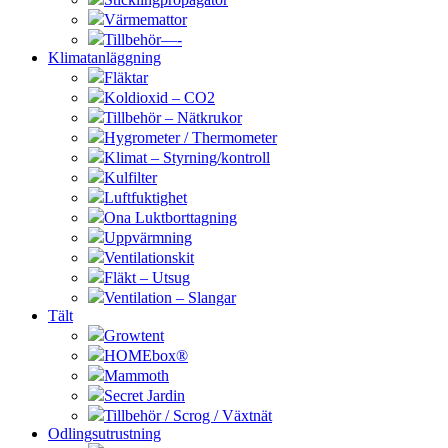
Värmemattor
Tillbehör—-
Klimatanläggning
Fläktar
Koldioxid – CO2
Tillbehör – Nätkrukor
Hygrometer / Thermometer
Klimat – Styrning/kontroll
Kulfilter
Luftfuktighet
Ona Luktborttagning
Uppvärmning
Ventilationskit
Fläkt – Utsug
Ventilation – Slangar
Tält
Growtent
HOMEbox®
Mammoth
Secret Jardin
Tillbehör / Scrog / Växtnät
Odlingsutrustning