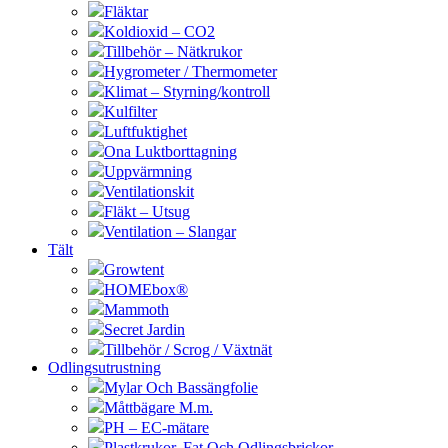
Fläktar
Koldioxid – CO2
Tillbehör – Nätkrukor
Hygrometer / Thermometer
Klimat – Styrning/kontroll
Kulfilter
Luftfuktighet
Ona Luktborttagning
Uppvärmning
Ventilationskit
Fläkt – Utsug
Ventilation – Slangar
Tält
Growtent
HOMEbox®
Mammoth
Secret Jardin
Tillbehör / Scrog / Växtnät
Odlingsutrustning
Mylar Och Bassängfolie
Måttbägare M.m.
PH – EC-mätare
Plastkrukor, Fat Och Odlingsbrickor