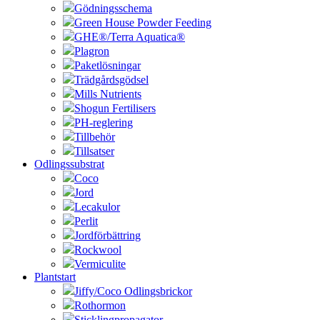
Gödningsschema
Green House Powder Feeding
GHE®/Terra Aquatica®
Plagron
Paketlösningar
Trädgårdsgödsel
Mills Nutrients
Shogun Fertilisers
PH-reglering
Tillbehör
Tillsatser
Odlingssubstrat
Coco
Jord
Lecakulor
Perlit
Jordförbättring
Rockwool
Vermiculite
Plantstart
Jiffy/Coco Odlingsbrickor
Rothormon
Sticklingpropagator