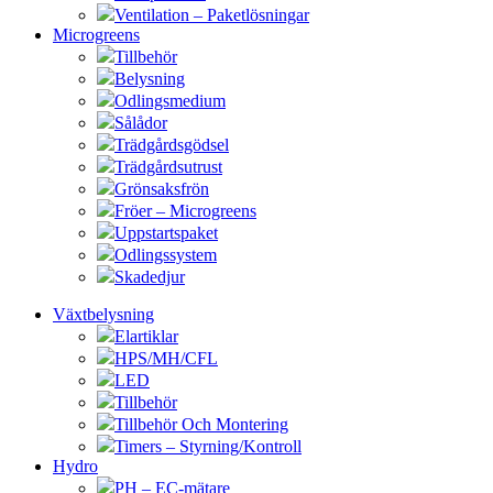
Ventilation – Paketlösningar
Microgreens
Tillbehör
Belysning
Odlingsmedium
Sålådor
Trädgårdsgödsel
Trädgårdsutrust
Grönsaksfrön
Fröer – Microgreens
Uppstartspaket
Odlingssystem
Skadedjur
Växtbelysning
Elartiklar
HPS/MH/CFL
LED
Tillbehör
Tillbehör Och Montering
Timers – Styrning/Kontroll
Hydro
PH – EC-mätare