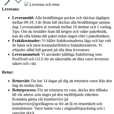
Leverans och retur
Leverans:
Leveranstid:
Alla beställningar packas och skickas dagligen
mellan 09-18. I de flesta fall skickas alla beställningar samma
dag. Leveranstiden är normalt mellan 16 timmar och 1 vardag.
Tips: Om du beställer fram till helgen och väljer paketbutik,
kan du ofta hämta ditt paket redan dagen efter i paketbutiken.
Fraktkostnader:
Vi håller fraktkostnaderna låga och har valt
de bästa och mest kostnadseffektiva fraktalternativen. Vi
erbjuder alltid full garanti på alla dina leveranser.
Leveransmetod:
Vi använder pålitliga fraktföretag som
PostNord och GLS för att säkerställa att dina varor levereras
säkert och i tid.
Retur:
Returrätt:
Du har 14 dagar på dig att returnera varor från den
dag du mottar dem.
Returprocess:
För att returnera en vara, skicka den tillbaka
till vår adress som anges på den medföljande etiketten.
Kontakta gärna vår kundservice på
kundservice@gorillagrow.se för att få en returetikett och
instruktioner. Varor måste vara i originalförpackning och i
oanvänt skick.