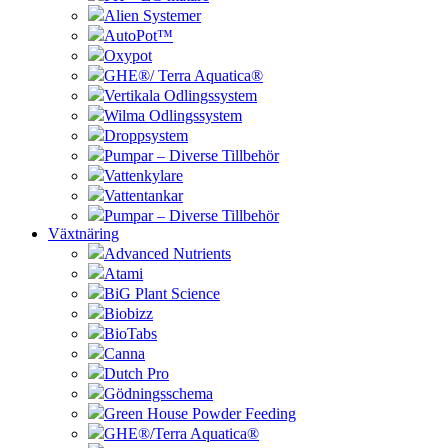
Alien Systemer
AutoPot™
Oxypot
GHE®/ Terra Aquatica®
Vertikala Odlingssystem
Wilma Odlingssystem
Droppsystem
Pumpar – Diverse Tillbehör
Vattenkylare
Vattentankar
Pumpar – Diverse Tillbehör
Växtnäring
Advanced Nutrients
Atami
BiG Plant Science
Biobizz
BioTabs
Canna
Dutch Pro
Gödningsschema
Green House Powder Feeding
GHE®/Terra Aquatica®