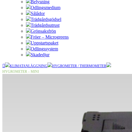
Belysning
Odlingsmedium
Sålådor
Trädgårdsgödsel
Trädgårdsutrust
Grönsaksfrön
Fröer – Microgreens
Uppstartspaket
Odlingssystem
Skadedjur
KLIMATANLÄGGNING
HYGROMETER / THERMOMETER
HYGROMETER – MINI