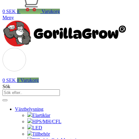
0
SEK
Varukorg
0
Meny
0
SEK
Varukorg
0
Sök
Växtbelysning
Elartiklar
HPS/MH/CFL
LED
Tillbehör