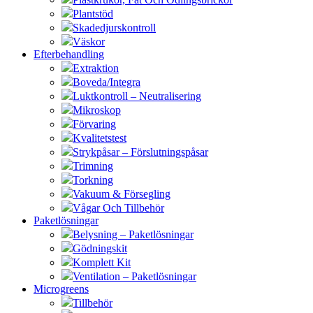
Plantstöd
Skadedjurskontroll
Väskor
Efterbehandling
Extraktion
Boveda/Integra
Luktkontroll – Neutralisering
Mikroskop
Förvaring
Kvalitetstest
Strykpåsar – Förslutningspåsar
Trimning
Torkning
Vakuum & Försegling
Vågar Och Tillbehör
Paketlösningar
Belysning – Paketlösningar
Gödningskit
Komplett Kit
Ventilation – Paketlösningar
Microgreens
Tillbehör