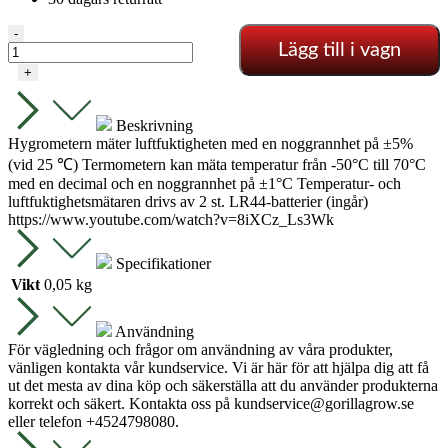
Hygrometer
-
Lägg till i vagn
-
Mini
+
mängd
Beskrivning
Hygrometern mäter luftfuktigheten med en noggrannhet på ±5%
(vid 25 ℃) Termometern kan mäta temperatur från -50°C till 70°C
med en decimal och en noggrannhet på ±1°C Temperatur- och
luftfuktighetsmätaren drivs av 2 st. LR44-batterier (ingår)
https://www.youtube.com/watch?v=8iXCz_Ls3Wk
Specifikationer
Vikt
0,05 kg
Användning
För vägledning och frågor om användning av våra produkter,
vänligen kontakta vår kundservice. Vi är här för att hjälpa dig att få
ut det mesta av dina köp och säkerställa att du använder produkterna
korrekt och säkert. Kontakta oss på
kundservice@gorillagrow.se
eller telefon +4524798080.