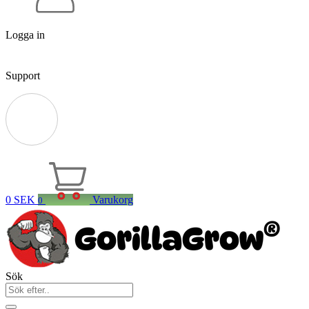
Logga in
Support
0
SEK
Varukorg
0
Sök