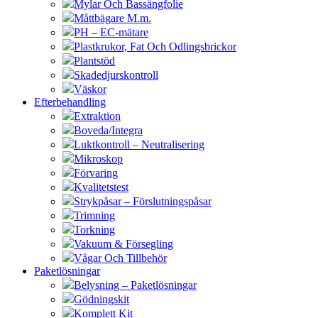
Mylar Och Bassängfolie
Måttbägare M.m.
PH – EC-mätare
Plastkrukor, Fat Och Odlingsbrickor
Plantstöd
Skadedjurskontroll
Väskor
Efterbehandling
Extraktion
Boveda/Integra
Luktkontroll – Neutralisering
Mikroskop
Förvaring
Kvalitetstest
Strykpåsar – Förslutningspåsar
Trimning
Torkning
Vakuum & Försegling
Vågar Och Tillbehör
Paketlösningar
Belysning – Paketlösningar
Gödningskit
Komplett Kit