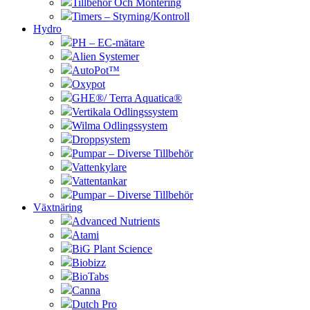
Tillbehör Och Montering
Timers – Styrning/Kontroll
Hydro
PH – EC-mätare
Alien Systemer
AutoPot™
Oxypot
GHE®/ Terra Aquatica®
Vertikala Odlingssystem
Wilma Odlingssystem
Droppsystem
Pumpar – Diverse Tillbehör
Vattenkylare
Vattentankar
Pumpar – Diverse Tillbehör
Växtnäring
Advanced Nutrients
Atami
BiG Plant Science
Biobizz
BioTabs
Canna
Dutch Pro