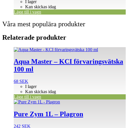
I lager
Kan skickas idag
Lägg till i vagn
Våra mest populära produkter
Relaterade produkter
Aqua Master – KCI förvaringsvätska
100 ml
68
SEK
I lager
Kan skickas idag
Lägg till i vagn
Pure Zym 1L – Plagron
242
SEK