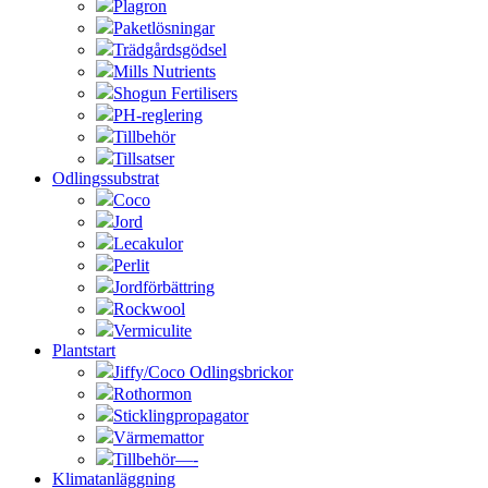
Plagron
Paketlösningar
Trädgårdsgödsel
Mills Nutrients
Shogun Fertilisers
PH-reglering
Tillbehör
Tillsatser
Odlingssubstrat
Coco
Jord
Lecakulor
Perlit
Jordförbättring
Rockwool
Vermiculite
Plantstart
Jiffy/Coco Odlingsbrickor
Rothormon
Sticklingpropagator
Värmemattor
Tillbehör—-
Klimatanläggning