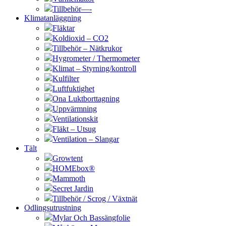
Tillbehör—-
Klimatanläggning
Fläktar
Koldioxid – CO2
Tillbehör – Nätkrukor
Hygrometer / Thermometer
Klimat – Styrning/kontroll
Kulfilter
Luftfuktighet
Ona Luktborttagning
Uppvärmning
Ventilationskit
Fläkt – Utsug
Ventilation – Slangar
Tält
Growtent
HOMEbox®
Mammoth
Secret Jardin
Tillbehör / Scrog / Växtnät
Odlingsutrustning
Mylar Och Bassängfolie