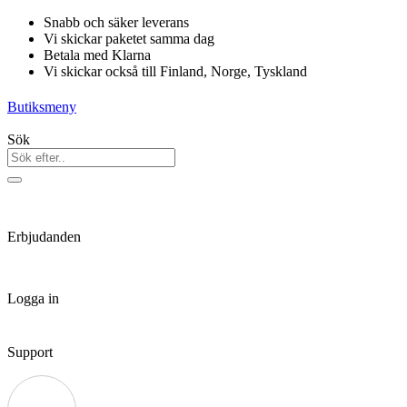
Hoppa
Snabb och säker leverans
till
Vi skickar paketet samma dag
innehåll
Betala med Klarna
Vi skickar också till Finland, Norge, Tyskland
Butiksmeny
Sök
Erbjudanden
Logga in
Support