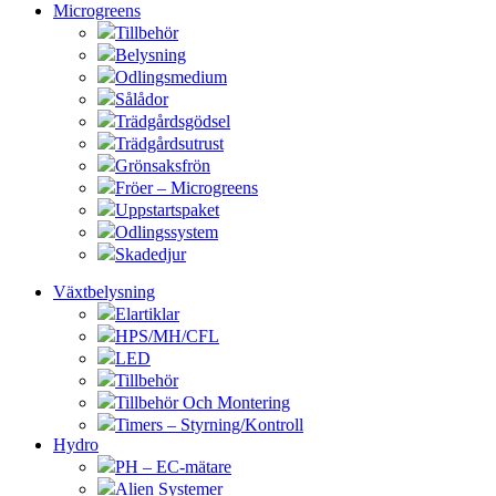
Microgreens
Tillbehör
Belysning
Odlingsmedium
Sålådor
Trädgårdsgödsel
Trädgårdsutrust
Grönsaksfrön
Fröer – Microgreens
Uppstartspaket
Odlingssystem
Skadedjur
Växtbelysning
Elartiklar
HPS/MH/CFL
LED
Tillbehör
Tillbehör Och Montering
Timers – Styrning/Kontroll
Hydro
PH – EC-mätare
Alien Systemer