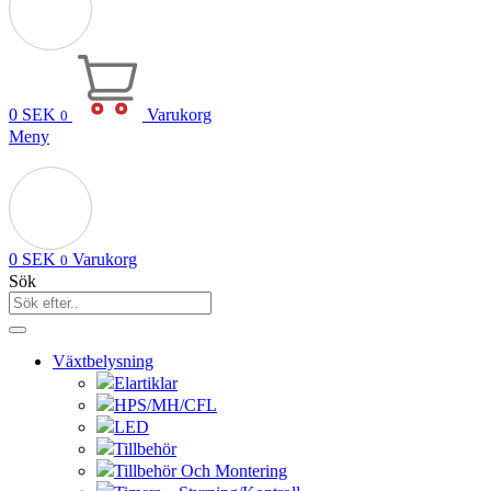
0
SEK
Varukorg
0
Meny
0
SEK
Varukorg
0
Sök
Växtbelysning
Elartiklar
HPS/MH/CFL
LED
Tillbehör
Tillbehör Och Montering