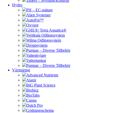
Timers – Styrning/Kontroll
Hydro
PH – EC-mätare
Alien Systemer
AutoPot™
Oxypot
GHE®/ Terra Aquatica®
Vertikala Odlingssystem
Wilma Odlingssystem
Droppsystem
Pumpar – Diverse Tillbehör
Vattenkylare
Vattentankar
Pumpar – Diverse Tillbehör
Växtnäring
Advanced Nutrients
Atami
BiG Plant Science
Biobizz
BioTabs
Canna
Dutch Pro
Gödningsschema