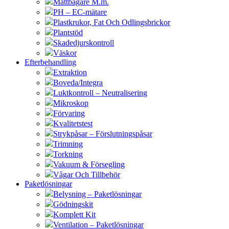
Måttbägare M.m.
PH – EC-mätare
Plastkrukor, Fat Och Odlingsbrickor
Plantstöd
Skadedjurskontroll
Väskor
Efterbehandling
Extraktion
Boveda/Integra
Luktkontroll – Neutralisering
Mikroskop
Förvaring
Kvalitetstest
Strykpåsar – Förslutningspåsar
Trimning
Torkning
Vakuum & Försegling
Vågar Och Tillbehör
Paketlösningar
Belysning – Paketlösningar
Gödningskit
Komplett Kit
Ventilation – Paketlösningar