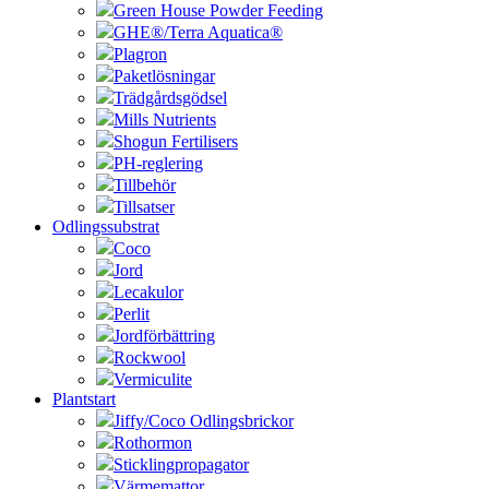
Green House Powder Feeding
GHE®/Terra Aquatica®
Plagron
Paketlösningar
Trädgårdsgödsel
Mills Nutrients
Shogun Fertilisers
PH-reglering
Tillbehör
Tillsatser
Odlingssubstrat
Coco
Jord
Lecakulor
Perlit
Jordförbättring
Rockwool
Vermiculite
Plantstart
Jiffy/Coco Odlingsbrickor
Rothormon
Sticklingpropagator
Värmemattor