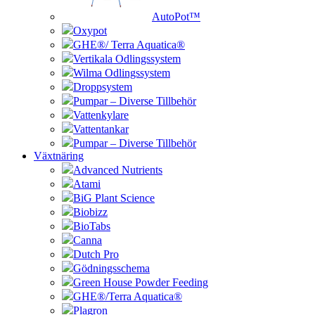
AutoPot™
Oxypot
GHE®/ Terra Aquatica®
Vertikala Odlingssystem
Wilma Odlingssystem
Droppsystem
Pumpar – Diverse Tillbehör
Vattenkylare
Vattentankar
Pumpar – Diverse Tillbehör
Växtnäring
Advanced Nutrients
Atami
BiG Plant Science
Biobizz
BioTabs
Canna
Dutch Pro
Gödningsschema
Green House Powder Feeding
GHE®/Terra Aquatica®
Plagron