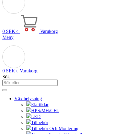
0
SEK
Varukorg
0
Meny
0
SEK
Varukorg
0
Sök
Växtbelysning
Elartiklar
HPS/MH/CFL
LED
Tillbehör
Tillbehör Och Montering