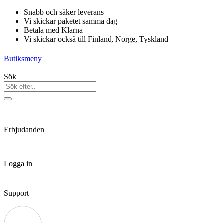
Hoppa
Snabb och säker leverans
till
Vi skickar paketet samma dag
innehåll
Betala med Klarna
Vi skickar också till Finland, Norge, Tyskland
Butiksmeny
Sök
Erbjudanden
Logga in
Support