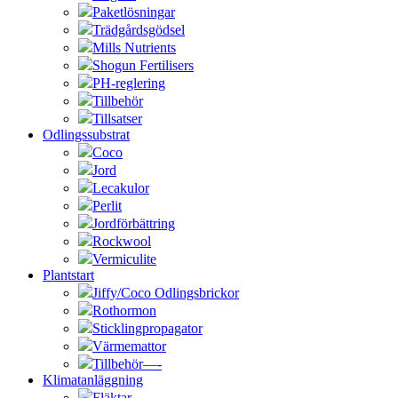
Paketlösningar
Trädgårdsgödsel
Mills Nutrients
Shogun Fertilisers
PH-reglering
Tillbehör
Tillsatser
Odlingssubstrat
Coco
Jord
Lecakulor
Perlit
Jordförbättring
Rockwool
Vermiculite
Plantstart
Jiffy/Coco Odlingsbrickor
Rothormon
Sticklingpropagator
Värmemattor
Tillbehör—-
Klimatanläggning
Fläktar