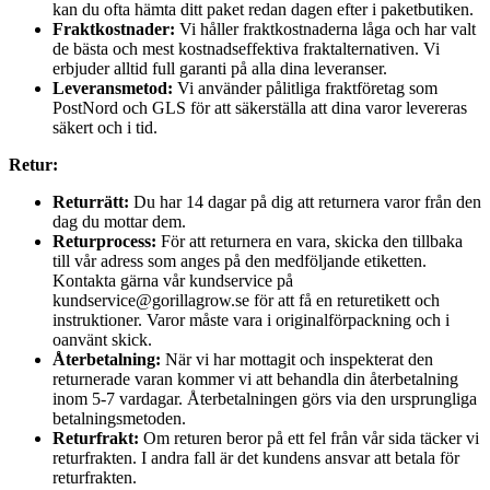
kan du ofta hämta ditt paket redan dagen efter i paketbutiken.
Fraktkostnader:
Vi håller fraktkostnaderna låga och har valt
de bästa och mest kostnadseffektiva fraktalternativen. Vi
erbjuder alltid full garanti på alla dina leveranser.
Leveransmetod:
Vi använder pålitliga fraktföretag som
PostNord och GLS för att säkerställa att dina varor levereras
säkert och i tid.
Retur:
Returrätt:
Du har 14 dagar på dig att returnera varor från den
dag du mottar dem.
Returprocess:
För att returnera en vara, skicka den tillbaka
till vår adress som anges på den medföljande etiketten.
Kontakta gärna vår kundservice på
kundservice@gorillagrow.se för att få en returetikett och
instruktioner. Varor måste vara i originalförpackning och i
oanvänt skick.
Återbetalning:
När vi har mottagit och inspekterat den
returnerade varan kommer vi att behandla din återbetalning
inom 5-7 vardagar. Återbetalningen görs via den ursprungliga
betalningsmetoden.
Returfrakt:
Om returen beror på ett fel från vår sida täcker vi
returfrakten. I andra fall är det kundens ansvar att betala för
returfrakten.