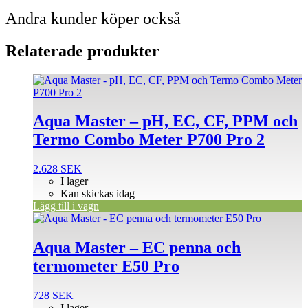
Andra kunder köper också
Relaterade produkter
Aqua Master – pH, EC, CF, PPM och
Termo Combo Meter P700 Pro 2
2.628
SEK
I lager
Kan skickas idag
Lägg till i vagn
Aqua Master – EC penna och
termometer E50 Pro
728
SEK
I lager