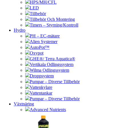
HPS/MH/CFL
LED
Tillbehör
Tillbehör Och Montering
Timers – Styrning/Kontroll
Hydro
PH – EC-mätare
Alien Systemer
AutoPot™
Oxypot
GHE®/ Terra Aquatica®
Vertikala Odlingssystem
Wilma Odlingssystem
Droppsystem
Pumpar – Diverse Tillbehör
Vattenkylare
Vattentankar
Pumpar – Diverse Tillbehör
Växtnäring
Advanced Nutrients