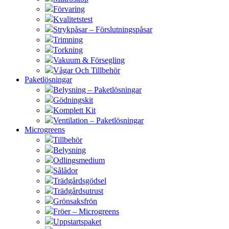
Förvaring
Kvalitetstest
Strykpåsar – Förslutningspåsar
Trimning
Torkning
Vakuum & Försegling
Vågar Och Tillbehör
Paketlösningar
Belysning – Paketlösningar
Gödningskit
Komplett Kit
Ventilation – Paketlösningar
Microgreens
Tillbehör
Belysning
Odlingsmedium
Sålådor
Trädgårdsgödsel
Trädgårdsutrust
Grönsaksfrön
Fröer – Microgreens
Uppstartspaket