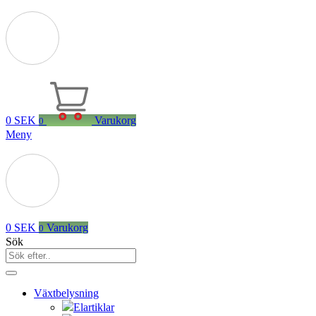
0
SEK
Varukorg
0
Meny
0
SEK
Varukorg
0
Sök
Växtbelysning
Elartiklar