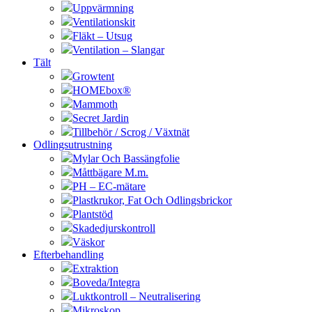
Uppvärmning
Ventilationskit
Fläkt – Utsug
Ventilation – Slangar
Tält
Growtent
HOMEbox®
Mammoth
Secret Jardin
Tillbehör / Scrog / Växtnät
Odlingsutrustning
Mylar Och Bassängfolie
Måttbägare M.m.
PH – EC-mätare
Plastkrukor, Fat Och Odlingsbrickor
Plantstöd
Skadedjurskontroll
Väskor
Efterbehandling
Extraktion
Boveda/Integra
Luktkontroll – Neutralisering
Mikroskop