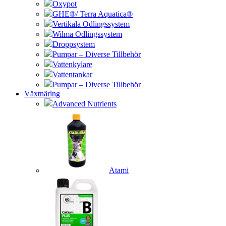
Oxypot
GHE®/ Terra Aquatica®
Vertikala Odlingssystem
Wilma Odlingssystem
Droppsystem
Pumpar – Diverse Tillbehör
Vattenkylare
Vattentankar
Pumpar – Diverse Tillbehör
Växtnäring
Advanced Nutrients
Atami