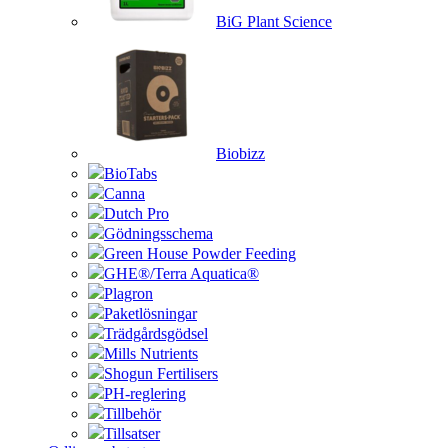
BiG Plant Science
Biobizz
BioTabs
Canna
Dutch Pro
Gödningsschema
Green House Powder Feeding
GHE®/Terra Aquatica®
Plagron
Paketlösningar
Trädgårdsgödsel
Mills Nutrients
Shogun Fertilisers
PH-reglering
Tillbehör
Tillsatser