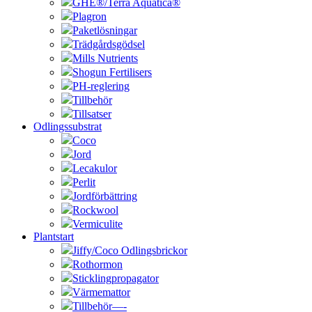
GHE®/Terra Aquatica®
Plagron
Paketlösningar
Trädgårdsgödsel
Mills Nutrients
Shogun Fertilisers
PH-reglering
Tillbehör
Tillsatser
Odlingssubstrat
Coco
Jord
Lecakulor
Perlit
Jordförbättring
Rockwool
Vermiculite
Plantstart
Jiffy/Coco Odlingsbrickor
Rothormon
Sticklingpropagator
Värmemattor
Tillbehör—-