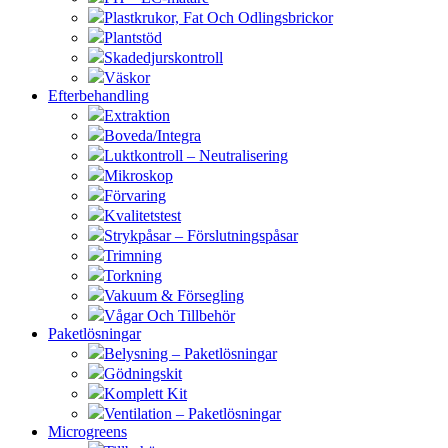
Plastkrukor, Fat Och Odlingsbrickor
Plantstöd
Skadedjurskontroll
Väskor
Efterbehandling
Extraktion
Boveda/Integra
Luktkontroll – Neutralisering
Mikroskop
Förvaring
Kvalitetstest
Strykpåsar – Förslutningspåsar
Trimning
Torkning
Vakuum & Försegling
Vågar Och Tillbehör
Paketlösningar
Belysning – Paketlösningar
Gödningskit
Komplett Kit
Ventilation – Paketlösningar
Microgreens