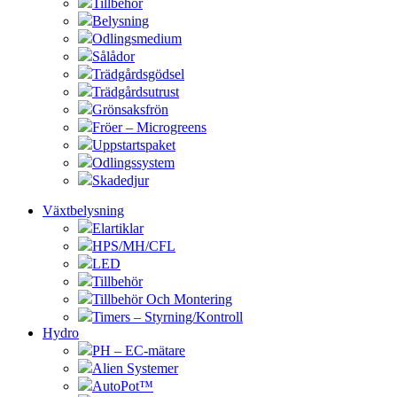
Tillbehör
Belysning
Odlingsmedium
Sålådor
Trädgårdsgödsel
Trädgårdsutrust
Grönsaksfrön
Fröer – Microgreens
Uppstartspaket
Odlingssystem
Skadedjur
Växtbelysning
Elartiklar
HPS/MH/CFL
LED
Tillbehör
Tillbehör Och Montering
Timers – Styrning/Kontroll
Hydro
PH – EC-mätare
Alien Systemer
AutoPot™