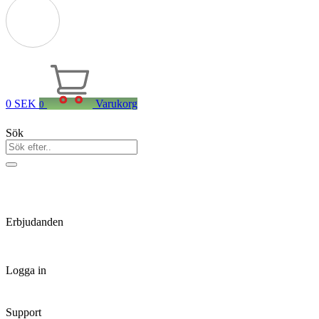
0
SEK
Varukorg
0
Sök
Erbjudanden
Logga in
Support