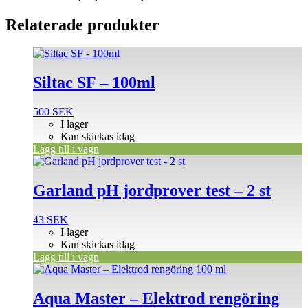
Relaterade produkter
Siltac SF – 100ml
500
SEK
I lager
Kan skickas idag
Lägg till i vagn
Garland pH jordprover test – 2 st
43
SEK
I lager
Kan skickas idag
Lägg till i vagn
Aqua Master – Elektrod rengöring