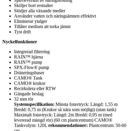
Självleverans av näringslösning
Sköljer bort restsalter
Stödjer alla växande medier
Använder vatten och näringsämnen effektivt
Eliminerar ytalger
Tillåter medium att torka jämnt
Tyst drift
Nyckelfunktioner
Integrerad filtrering
RAIN™ hjärna
RAIN™ pump
SPX-Flow® pump
Dräneringsbaser
CAMO® Tank
CAMO® krukor
Recirkulera eller RTW
Gängade beslag
32 mm rör
Systemspecifikation:
Minsta fotavtryck: Längd: 1,55 m
Bredd: 0,75 m (Krukor så nära som möjligt) (utan tank)
Maximalt fotavtryck: Längd: 2m Bredd: 0,95 m (med
levererad mängd rör) (60 cm plantcentrum) CAMO®
Tankvolym: 120L
rekommendationer:
Plantcentrum: 50-60
cm