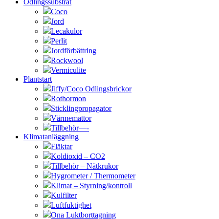
Odlingssubstrat
Coco
Jord
Lecakulor
Perlit
Jordförbättring
Rockwool
Vermiculite
Plantstart
Jiffy/Coco Odlingsbrickor
Rothormon
Sticklingpropagator
Värmemattor
Tillbehör—-
Klimatanläggning
Fläktar
Koldioxid – CO2
Tillbehör – Nätkrukor
Hygrometer / Thermometer
Klimat – Styrning/kontroll
Kulfilter
Luftfuktighet
Ona Luktborttagning