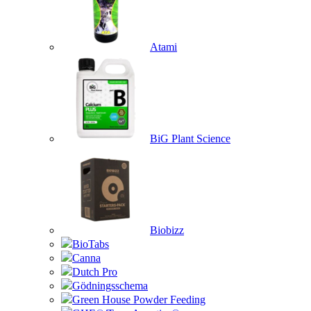
Atami
BiG Plant Science
Biobizz
BioTabs
Canna
Dutch Pro
Gödningsschema
Green House Powder Feeding