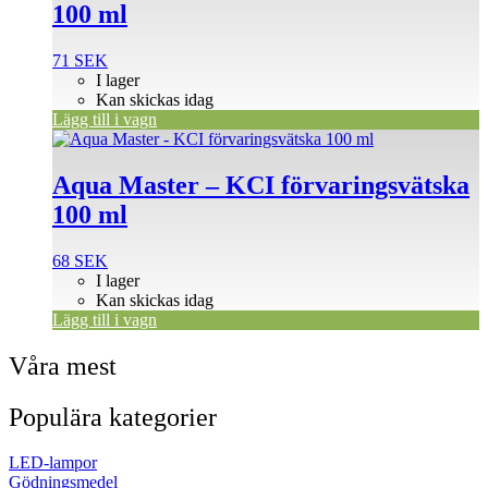
100 ml
71
SEK
I lager
Kan skickas idag
Lägg till i vagn
Aqua Master – KCI förvaringsvätska
100 ml
68
SEK
I lager
Kan skickas idag
Lägg till i vagn
Våra mest
Populära kategorier
LED-lampor
Gödningsmedel