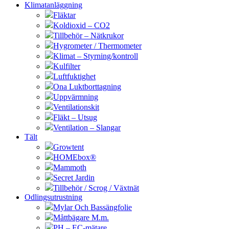
Klimatanläggning
Fläktar
Koldioxid – CO2
Tillbehör – Nätkrukor
Hygrometer / Thermometer
Klimat – Styrning/kontroll
Kulfilter
Luftfuktighet
Ona Luktborttagning
Uppvärmning
Ventilationskit
Fläkt – Utsug
Ventilation – Slangar
Tält
Growtent
HOMEbox®
Mammoth
Secret Jardin
Tillbehör / Scrog / Växtnät
Odlingsutrustning
Mylar Och Bassängfolie
Måttbägare M.m.
PH – EC-mätare