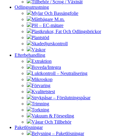
Tillbehör / Scrog / Växtnät
Odlingsutrustning
Mylar Och Bassängfolie
Måttbägare M.m.
PH – EC-mätare
Plastkrukor, Fat Och Odlingsbrickor
Plantstöd
Skadedjurskontroll
Väskor
Efterbehandling
Extraktion
Boveda/Integra
Luktkontroll – Neutralisering
Mikroskop
Förvaring
Kvalitetstest
Strykpåsar – Förslutningspåsar
Trimning
Torkning
Vakuum & Försegling
Vågar Och Tillbehör
Paketlösningar
Belysning – Paketlösningar