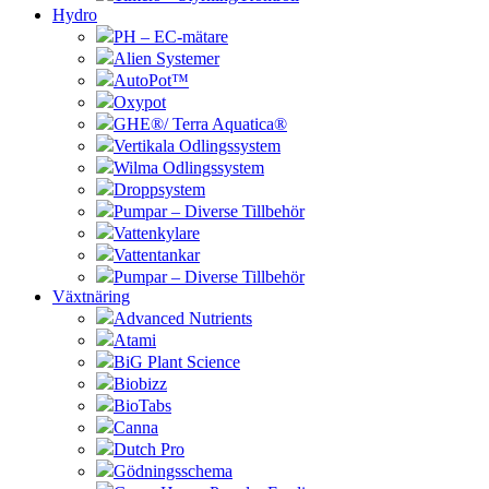
Hydro
PH – EC-mätare
Alien Systemer
AutoPot™
Oxypot
GHE®/ Terra Aquatica®
Vertikala Odlingssystem
Wilma Odlingssystem
Droppsystem
Pumpar – Diverse Tillbehör
Vattenkylare
Vattentankar
Pumpar – Diverse Tillbehör
Växtnäring
Advanced Nutrients
Atami
BiG Plant Science
Biobizz
BioTabs
Canna
Dutch Pro
Gödningsschema