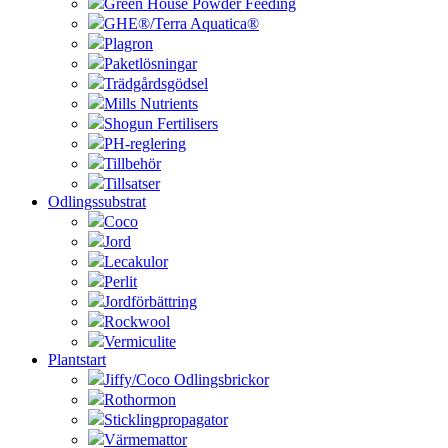
Green House Powder Feeding
GHE®/Terra Aquatica®
Plagron
Paketlösningar
Trädgårdsgödsel
Mills Nutrients
Shogun Fertilisers
PH-reglering
Tillbehör
Tillsatser
Odlingssubstrat
Coco
Jord
Lecakulor
Perlit
Jordförbättring
Rockwool
Vermiculite
Plantstart
Jiffy/Coco Odlingsbrickor
Rothormon
Sticklingpropagator
Värmemattor