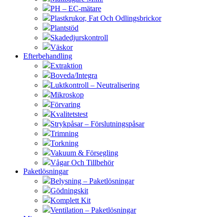
PH – EC-mätare
Plastkrukor, Fat Och Odlingsbrickor
Plantstöd
Skadedjurskontroll
Väskor
Efterbehandling
Extraktion
Boveda/Integra
Luktkontroll – Neutralisering
Mikroskop
Förvaring
Kvalitetstest
Strykpåsar – Förslutningspåsar
Trimning
Torkning
Vakuum & Försegling
Vågar Och Tillbehör
Paketlösningar
Belysning – Paketlösningar
Gödningskit
Komplett Kit
Ventilation – Paketlösningar