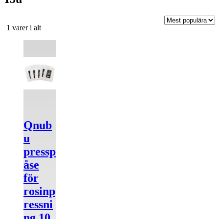
Sortera
1 varer i alt
efter
Den
popularitet
här
produkten
har
flera
varianter.
De
olika
alternativen
Qnub
kan
väljas
u
på
pressp
produktsidan
åse
för
rosinp
ressni
ng 10