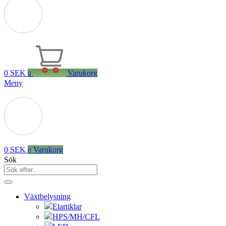
0
SEK
Varukorg
0
Meny
0
SEK
Varukorg
0
Sök
Växtbelysning
Elartiklar
HPS/MH/CFL