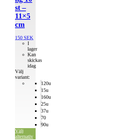
st –
11×5
cm
150
SEK
I
lager
Kan
skickas
idag
Välj
variant:
120u
15u
160u
25u
37u
70
90u
Välj
alternativ