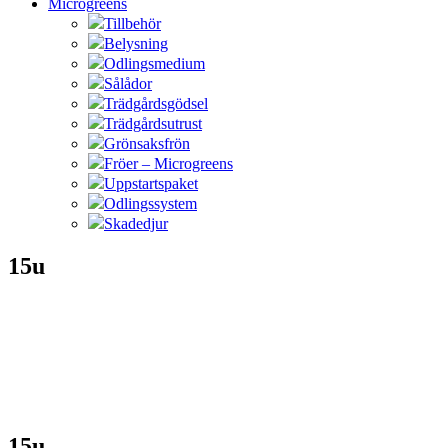
Microgreens
Tillbehör
Belysning
Odlingsmedium
Sålådor
Trädgårdsgödsel
Trädgårdsutrust
Grönsaksfrön
Fröer – Microgreens
Uppstartspaket
Odlingssystem
Skadedjur
15u
15u