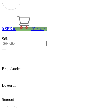
0
SEK
Varukorg
0
Sök
Erbjudanden
Logga in
Support