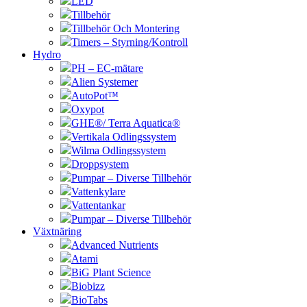
LED
Tillbehör
Tillbehör Och Montering
Timers – Styrning/Kontroll
Hydro
PH – EC-mätare
Alien Systemer
AutoPot™
Oxypot
GHE®/ Terra Aquatica®
Vertikala Odlingssystem
Wilma Odlingssystem
Droppsystem
Pumpar – Diverse Tillbehör
Vattenkylare
Vattentankar
Pumpar – Diverse Tillbehör
Växtnäring
Advanced Nutrients
Atami
BiG Plant Science
Biobizz
BioTabs