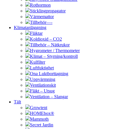
Rothormon
Sticklingpropagator
Värmemattor
Tillbehör—-
Klimatanläggning
Fläktar
Koldioxid – CO2
Tillbehör – Nätkrukor
Hygrometer / Thermometer
Klimat – Styrning/kontroll
Kulfilter
Luftfuktighet
Ona Luktborttagning
Uppvärmning
Ventilationskit
Fläkt – Utsug
Ventilation – Slangar
Tält
Growtent
HOMEbox®
Mammoth
Secret Jardin