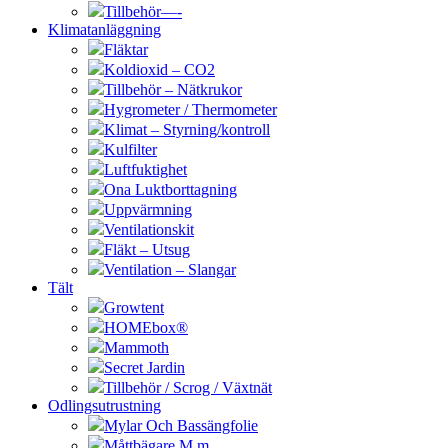
Tillbehör—-
Klimatanläggning
Fläktar
Koldioxid – CO2
Tillbehör – Nätkrukor
Hygrometer / Thermometer
Klimat – Styrning/kontroll
Kulfilter
Luftfuktighet
Ona Luktborttagning
Uppvärmning
Ventilationskit
Fläkt – Utsug
Ventilation – Slangar
Tält
Growtent
HOMEbox®
Mammoth
Secret Jardin
Tillbehör / Scrog / Växtnät
Odlingsutrustning
Mylar Och Bassängfolie
Måttbägare M.m.