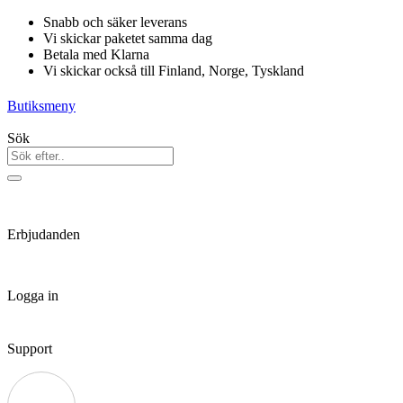
Hoppa
Snabb och säker leverans
till
Vi skickar paketet samma dag
innehåll
Betala med Klarna
Vi skickar också till Finland, Norge, Tyskland
Butiksmeny
Sök
Erbjudanden
Logga in
Support