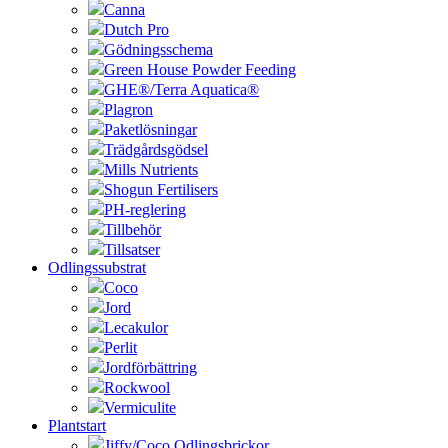
Canna
Dutch Pro
Gödningsschema
Green House Powder Feeding
GHE®/Terra Aquatica®
Plagron
Paketlösningar
Trädgårdsgödsel
Mills Nutrients
Shogun Fertilisers
PH-reglering
Tillbehör
Tillsatser
Odlingssubstrat
Coco
Jord
Lecakulor
Perlit
Jordförbättring
Rockwool
Vermiculite
Plantstart
Jiffy/Coco Odlingsbrickor