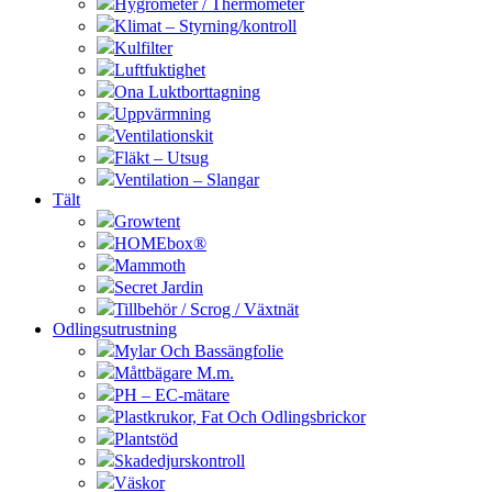
Hygrometer / Thermometer
Klimat – Styrning/kontroll
Kulfilter
Luftfuktighet
Ona Luktborttagning
Uppvärmning
Ventilationskit
Fläkt – Utsug
Ventilation – Slangar
Tält
Growtent
HOMEbox®
Mammoth
Secret Jardin
Tillbehör / Scrog / Växtnät
Odlingsutrustning
Mylar Och Bassängfolie
Måttbägare M.m.
PH – EC-mätare
Plastkrukor, Fat Och Odlingsbrickor
Plantstöd
Skadedjurskontroll
Väskor