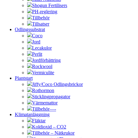
Shogun Fertilisers
PH-reglering
Tillbehör
Tillsatser
Odlingssubstrat
Coco
Jord
Lecakulor
Perlit
Jordförbättring
Rockwool
Vermiculite
Plantstart
Jiffy/Coco Odlingsbrickor
Rothormon
Sticklingpropagator
Värmemattor
Tillbehör—-
Klimatanläggning
Fläktar
Koldioxid – CO2
Tillbehör – Nätkrukor