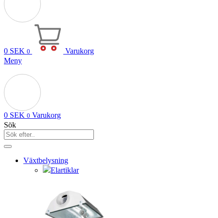
0
SEK
Varukorg
0
Meny
0
SEK
Varukorg
0
Sök
Växtbelysning
Elartiklar