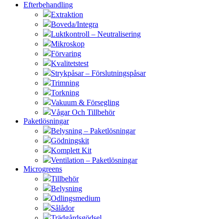
Efterbehandling
Extraktion
Boveda/Integra
Luktkontroll – Neutralisering
Mikroskop
Förvaring
Kvalitetstest
Strykpåsar – Förslutningspåsar
Trimning
Torkning
Vakuum & Försegling
Vågar Och Tillbehör
Paketlösningar
Belysning – Paketlösningar
Gödningskit
Komplett Kit
Ventilation – Paketlösningar
Microgreens
Tillbehör
Belysning
Odlingsmedium
Sålådor
Trädgårdsgödsel