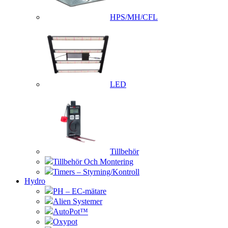
HPS/MH/CFL
LED
Tillbehör
Tillbehör Och Montering
Timers – Styrning/Kontroll
Hydro
PH – EC-mätare
Alien Systemer
AutoPot™
Oxypot