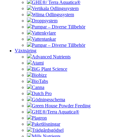
GHE®/ Terra Aquatica®
Vertikala Odlingssystem
Wilma Odlingssystem
Droppsystem
Pumpar – Diverse Tillbehör
Vattenkylare
Vattentankar
Pumpar – Diverse Tillbehör
Växtnäring
Advanced Nutrients
Atami
BiG Plant Science
Biobizz
BioTabs
Canna
Dutch Pro
Gödningsschema
Green House Powder Feeding
GHE®/Terra Aquatica®
Plagron
Paketlösningar
Trädgårdsgödsel
Mills Nutrients