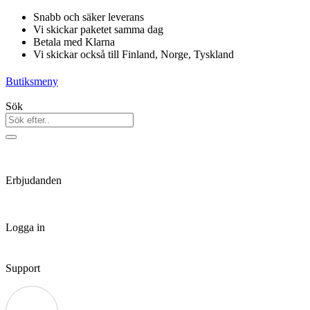
Hoppa
Snabb och säker leverans
till
Vi skickar paketet samma dag
innehåll
Betala med Klarna
Vi skickar också till Finland, Norge, Tyskland
Butiksmeny
Sök
Erbjudanden
Logga in
Support