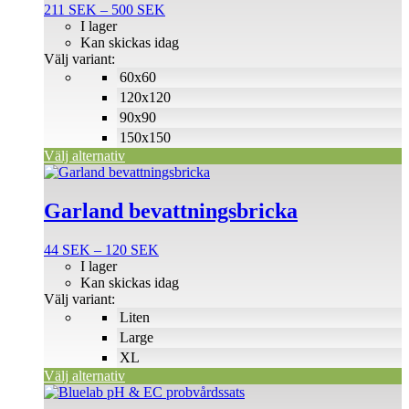
Prisintervall:
211
SEK
–
500
SEK
varianter.
211 SEK
I lager
De
till
Kan skickas idag
olika
500 SEK
Välj variant:
alternativen
60x60
kan
väljas
120x120
på
90x90
produktsidan
150x150
Välj alternativ
Den
här
produkten
Garland bevattningsbricka
har
flera
Prisintervall:
44
SEK
–
120
SEK
varianter.
44 SEK
I lager
De
till
Kan skickas idag
olika
120 SEK
Välj variant:
alternativen
Liten
kan
väljas
Large
på
XL
produktsidan
Välj alternativ