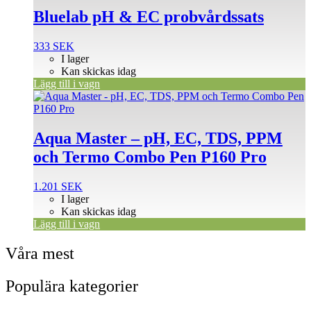
Bluelab pH & EC probvårdssats
333
SEK
I lager
Kan skickas idag
Lägg till i vagn
Aqua Master – pH, EC, TDS, PPM
och Termo Combo Pen P160 Pro
1.201
SEK
I lager
Kan skickas idag
Lägg till i vagn
Våra mest
Populära kategorier