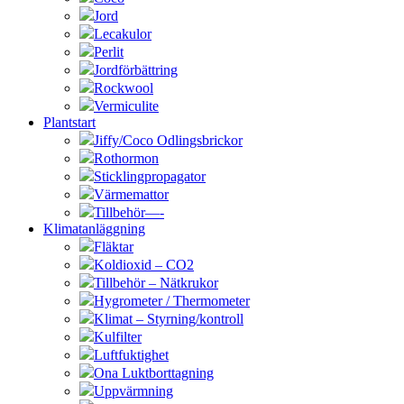
Jord
Lecakulor
Perlit
Jordförbättring
Rockwool
Vermiculite
Plantstart
Jiffy/Coco Odlingsbrickor
Rothormon
Sticklingpropagator
Värmemattor
Tillbehör—-
Klimatanläggning
Fläktar
Koldioxid – CO2
Tillbehör – Nätkrukor
Hygrometer / Thermometer
Klimat – Styrning/kontroll
Kulfilter
Luftfuktighet
Ona Luktborttagning
Uppvärmning