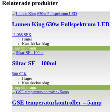
Relaterade produkter
Lumen King 630w Fullspektrum LED
11.088
SEK
I lager
Kan skickas idag
Lägg till i vagn
Siltac SF – 100ml
500
SEK
I lager
Kan skickas idag
Lägg till i vagn
GSE temperaturkontroller – 5amp