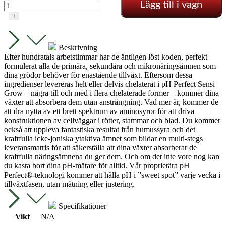
Lägg till i vagn
Perfect
Sensi
+
Coco
Grow
A+B
Beskrivning
-
Efter hundratals arbetstimmar har de äntligen löst koden, perfekt
Advanced
formulerat alla de primära, sekundära och mikronäringsämnen som
Nutrients
dina grödor behöver för enastående tillväxt. Eftersom dessa
mängd
ingredienser levereras helt eller delvis chelaterat i pH Perfect Sensi
Grow – några till och med i flera chelaterade former – kommer dina
växter att absorbera dem utan ansträngning. Vad mer är, kommer de
att dra nytta av ett brett spektrum av aminosyror för att driva
konstruktionen av cellväggar i rötter, stammar och blad. Du kommer
också att uppleva fantastiska resultat från humussyra och det
kraftfulla icke-joniska ytaktiva ämnet som bildar en multi-stegs
leveransmatris för att säkerställa att dina växter absorberar de
kraftfulla näringsämnena du ger dem. Och om det inte vore nog kan
du kasta bort dina pH-mätare för alltid. Vår proprietära pH
Perfect®-teknologi kommer att hålla pH i ”sweet spot” varje vecka i
tillväxtfasen, utan mätning eller justering.
Specifikationer
Vikt
N/A