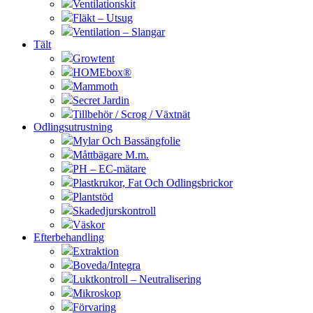
Ventilationskit
Fläkt – Utsug
Ventilation – Slangar
Tält
Growtent
HOMEbox®
Mammoth
Secret Jardin
Tillbehör / Scrog / Växtnät
Odlingsutrustning
Mylar Och Bassängfolie
Måttbägare M.m.
PH – EC-mätare
Plastkrukor, Fat Och Odlingsbrickor
Plantstöd
Skadedjurskontroll
Väskor
Efterbehandling
Extraktion
Boveda/Integra
Luktkontroll – Neutralisering
Mikroskop
Förvaring