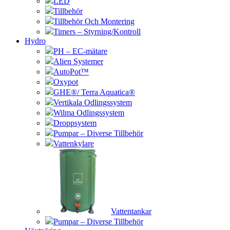
LED
Tillbehör
Tillbehör Och Montering
Timers – Styrning/Kontroll
Hydro
PH – EC-mätare
Alien Systemer
AutoPot™
Oxypot
GHE®/ Terra Aquatica®
Vertikala Odlingssystem
Wilma Odlingssystem
Droppsystem
Pumpar – Diverse Tillbehör
Vattenkylare
Vattentankar
Pumpar – Diverse Tillbehör