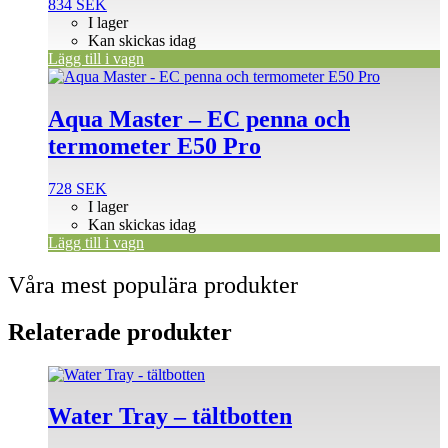
834
SEK
I lager
Kan skickas idag
Lägg till i vagn
Aqua Master – EC penna och
termometer E50 Pro
728
SEK
I lager
Kan skickas idag
Lägg till i vagn
Våra mest populära produkter
Relaterade produkter
Den
här
produkten
Water Tray – tältbotten
har
flera