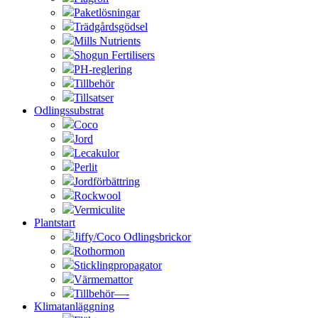
Paketlösningar
Trädgårdsgödsel
Mills Nutrients
Shogun Fertilisers
PH-reglering
Tillbehör
Tillsatser
Odlingssubstrat
Coco
Jord
Lecakulor
Perlit
Jordförbättring
Rockwool
Vermiculite
Plantstart
Jiffy/Coco Odlingsbrickor
Rothormon
Sticklingpropagator
Värmemattor
Tillbehör—-
Klimatanläggning