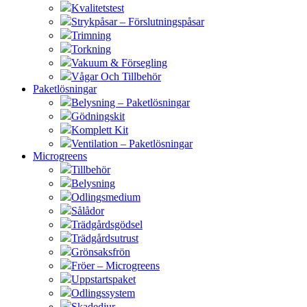
Kvalitetstest
Strykpåsar – Förslutningspåsar
Trimning
Torkning
Vakuum & Försegling
Vågar Och Tillbehör
Paketlösningar
Belysning – Paketlösningar
Gödningskit
Komplett Kit
Ventilation – Paketlösningar
Microgreens
Tillbehör
Belysning
Odlingsmedium
Sålådor
Trädgårdsgödsel
Trädgårdsutrust
Grönsaksfrön
Fröer – Microgreens
Uppstartspaket
Odlingssystem
Skadedjur