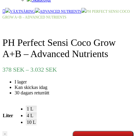
VÄXTNÄRING
ADVANCED NUTRIENTS
PH PERFECT SENSI COCO
GROW A+B – ADVANCED NUTRIENTS
PH Perfect Sensi Coco Grow
A+B – Advanced Nutrients
Prisintervall:
378
SEK
–
3.032
SEK
378 SEK
I lager
till
Kan skickas idag
3.032 SEK
30 dagars returrätt
1 L
Liter
4 L
10 L
PH
-