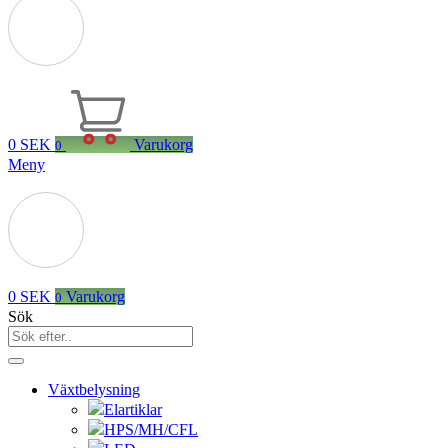
0
SEK
Varukorg
0
Meny
0
SEK
Varukorg
0
Sök
Växtbelysning
Elartiklar
HPS/MH/CFL