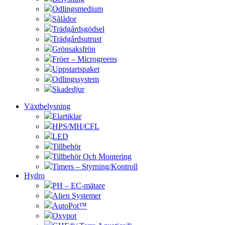
Odlingsmedium
Sålådor
Trädgårdsgödsel
Trädgårdsutrust
Grönsaksfrön
Fröer – Microgreens
Uppstartspaket
Odlingssystem
Skadedjur
Växtbelysning
Elartiklar
HPS/MH/CFL
LED
Tillbehör
Tillbehör Och Montering
Timers – Styrning/Kontroll
Hydro
PH – EC-mätare
Alien Systemer
AutoPot™
Oxypot