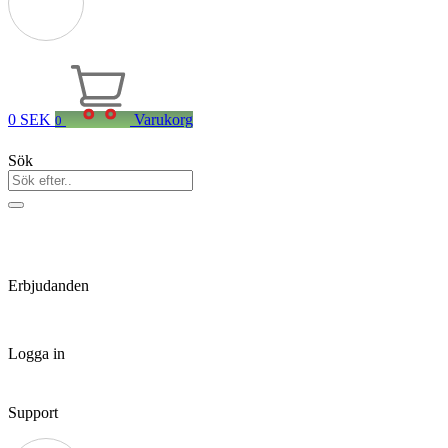
0
SEK
Varukorg
0
Sök
Erbjudanden
Logga in
Support