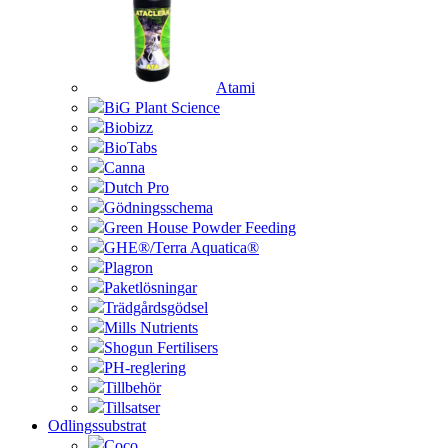
Atami
BiG Plant Science
Biobizz
BioTabs
Canna
Dutch Pro
Gödningsschema
Green House Powder Feeding
GHE®/Terra Aquatica®
Plagron
Paketlösningar
Trädgårdsgödsel
Mills Nutrients
Shogun Fertilisers
PH-reglering
Tillbehör
Tillsatser
Odlingssubstrat
Coco