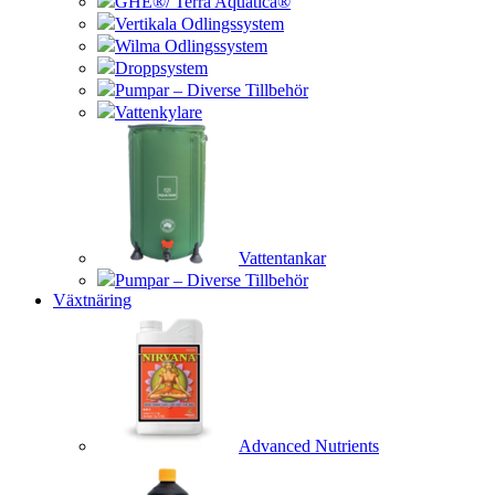
GHE®/ Terra Aquatica®
Vertikala Odlingssystem
Wilma Odlingssystem
Droppsystem
Pumpar – Diverse Tillbehör
Vattenkylare
Vattentankar
Pumpar – Diverse Tillbehör
Växtnäring
Advanced Nutrients