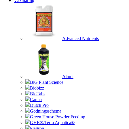
Växtnäring
Advanced Nutrients
Atami
BiG Plant Science
Biobizz
BioTabs
Canna
Dutch Pro
Gödningsschema
Green House Powder Feeding
GHE®/Terra Aquatica®
Plagron