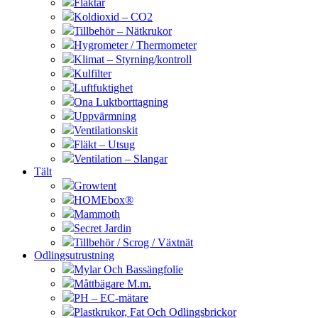
Fläktar
Koldioxid – CO2
Tillbehör – Nätkrukor
Hygrometer / Thermometer
Klimat – Styrning/kontroll
Kulfilter
Luftfuktighet
Ona Luktborttagning
Uppvärmning
Ventilationskit
Fläkt – Utsug
Ventilation – Slangar
Tält
Growtent
HOMEbox®
Mammoth
Secret Jardin
Tillbehör / Scrog / Växtnät
Odlingsutrustning
Mylar Och Bassängfolie
Måttbägare M.m.
PH – EC-mätare
Plastkrukor, Fat Och Odlingsbrickor