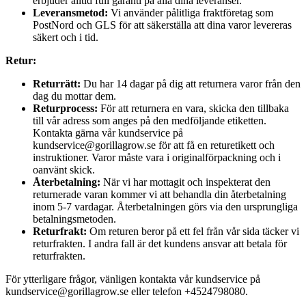
erbjuder alltid full garanti på alla dina leveranser.
Leveransmetod:
Vi använder pålitliga fraktföretag som
PostNord och GLS för att säkerställa att dina varor levereras
säkert och i tid.
Retur:
Returrätt:
Du har 14 dagar på dig att returnera varor från den
dag du mottar dem.
Returprocess:
För att returnera en vara, skicka den tillbaka
till vår adress som anges på den medföljande etiketten.
Kontakta gärna vår kundservice på
kundservice@gorillagrow.se för att få en returetikett och
instruktioner. Varor måste vara i originalförpackning och i
oanvänt skick.
Återbetalning:
När vi har mottagit och inspekterat den
returnerade varan kommer vi att behandla din återbetalning
inom 5-7 vardagar. Återbetalningen görs via den ursprungliga
betalningsmetoden.
Returfrakt:
Om returen beror på ett fel från vår sida täcker vi
returfrakten. I andra fall är det kundens ansvar att betala för
returfrakten.
För ytterligare frågor, vänligen kontakta vår kundservice på
kundservice@gorillagrow.se eller telefon +4524798080.