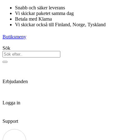
Hoppa
Snabb och säker leverans
till
Vi skickar paketet samma dag
innehåll
Betala med Klarna
Vi skickar också till Finland, Norge, Tyskland
Butiksmeny
Sök
Erbjudanden
Logga in
Support