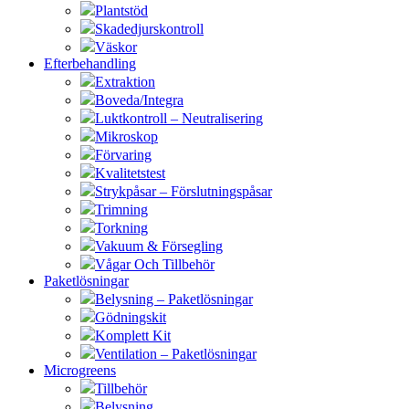
Plantstöd
Skadedjurskontroll
Väskor
Efterbehandling
Extraktion
Boveda/Integra
Luktkontroll – Neutralisering
Mikroskop
Förvaring
Kvalitetstest
Strykpåsar – Förslutningspåsar
Trimning
Torkning
Vakuum & Försegling
Vågar Och Tillbehör
Paketlösningar
Belysning – Paketlösningar
Gödningskit
Komplett Kit
Ventilation – Paketlösningar
Microgreens
Tillbehör
Belysning