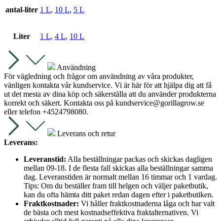
antal-liter
1 L
,
10 L
,
5 L
Liter
1 L
,
4 L
,
10 L
Användning
För vägledning och frågor om användning av våra produkter,
vänligen kontakta vår kundservice. Vi är här för att hjälpa dig att få
ut det mesta av dina köp och säkerställa att du använder produkterna
korrekt och säkert. Kontakta oss på
kundservice@gorillagrow.se
eller telefon +4524798080.
Leverans och retur
Leverans:
Leveranstid:
Alla beställningar packas och skickas dagligen
mellan 09-18. I de flesta fall skickas alla beställningar samma
dag. Leveranstiden är normalt mellan 16 timmar och 1 vardag.
Tips: Om du beställer fram till helgen och väljer paketbutik,
kan du ofta hämta ditt paket redan dagen efter i paketbutiken.
Fraktkostnader:
Vi håller fraktkostnaderna låga och har valt
de bästa och mest kostnadseffektiva fraktalternativen. Vi