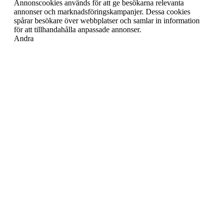
Annonscookies används för att ge besökarna relevanta
annonser och marknadsföringskampanjer. Dessa cookies
spårar besökare över webbplatser och samlar in information
för att tillhandahålla anpassade annonser.
Andra
Andra
Andra okategoriserade cookies är de som analyseras och som
ännu inte har klassificerats i en kategori.
SPARA OCH ACCEPTERA