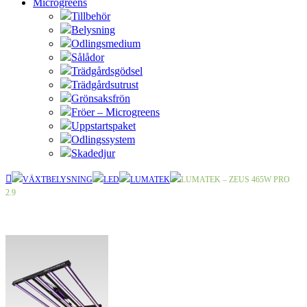
Microgreens
Tillbehör
Belysning
Odlingsmedium
Sålådor
Trädgårdsgödsel
Trädgårdsutrust
Grönsaksfrön
Fröer – Microgreens
Uppstartspaket
Odlingssystem
Skadedjur
VÄXTBELYSNING
LED
LUMATEK
LUMATEK – ZEUS 465W PRO
2.9