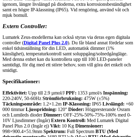
igenom, längre livslängd på dioderna, extra korrosionsbeständighet
samt en högre IP-klassning (IP65). Vid rengöring, använd våt och
mjuk bomull.
Extern
Controller:
Lumatek Zeus-modellerna kan också styras via deras egen digitala
controller (
Digital Panel Plus 2.0
). Du får bland annat fördelar som
enkel tidsinställning för din LED, automatisk dimmer (1%
känslighet), temperaturkontroll samt soluppgång/solnedgångläge.
Med denna enhet kan du kontrollera upp till 100 LED-paneler
samtidigt, för dig med ett större behov, som vill göra det enkelt och
smidigt.
Specifikationer:
Effektivitet:
Upp till 2.9 µmol/J
PPF:
1353 µmol/s
Inspänning:
220-240V, 50-60Hz
Strömförbrukning:
475W (±5%)
Täckningsområde:
1.2×1.2m
IP-Klassning:
IP65
Livslängd:
+60
000 timmar
Ljusspridning:
120°
Dioder:
Högpresterande Osram
och Lumileds dioder
Dimmer:
OFF-25%-50%-75%-100% med 0-
10V Ljusdimmer (Ingår)
Extern Kontroll:
Med Lumatek Digital
Panel Plus 2.0 (Ingår ej)
Vikt:
10 Kg
Dimensioner:
998×900.4×51.9mm
Spektrum:
Full Spectrum
BTU (Med
drivrutin monterad):
1689 BTUs/h (Max)
BTU (Med drivrutin