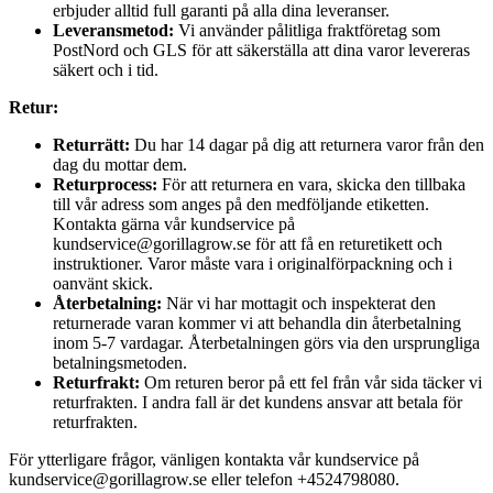
erbjuder alltid full garanti på alla dina leveranser.
Leveransmetod:
Vi använder pålitliga fraktföretag som
PostNord och GLS för att säkerställa att dina varor levereras
säkert och i tid.
Retur:
Returrätt:
Du har 14 dagar på dig att returnera varor från den
dag du mottar dem.
Returprocess:
För att returnera en vara, skicka den tillbaka
till vår adress som anges på den medföljande etiketten.
Kontakta gärna vår kundservice på
kundservice@gorillagrow.se för att få en returetikett och
instruktioner. Varor måste vara i originalförpackning och i
oanvänt skick.
Återbetalning:
När vi har mottagit och inspekterat den
returnerade varan kommer vi att behandla din återbetalning
inom 5-7 vardagar. Återbetalningen görs via den ursprungliga
betalningsmetoden.
Returfrakt:
Om returen beror på ett fel från vår sida täcker vi
returfrakten. I andra fall är det kundens ansvar att betala för
returfrakten.
För ytterligare frågor, vänligen kontakta vår kundservice på
kundservice@gorillagrow.se eller telefon +4524798080.