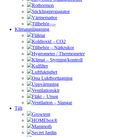
Rothormon
Sticklingpropagator
Värmemattor
Tillbehör—-
Klimatanläggning
Fläktar
Koldioxid – CO2
Tillbehör – Nätkrukor
Hygrometer / Thermometer
Klimat – Styrning/kontroll
Kulfilter
Luftfuktighet
Ona Luktborttagning
Uppvärmning
Ventilationskit
Fläkt – Utsug
Ventilation – Slangar
Tält
Growtent
HOMEbox®
Mammoth
Secret Jardin