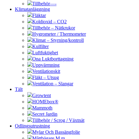
Tillbehör—-
Klimatanläggning
Fläktar
Koldioxid – CO2
Tillbehör – Nätkrukor
Hygrometer / Thermometer
Klimat – Styrning/kontroll
Kulfilter
Luftfuktighet
Ona Luktborttagning
Uppvärmning
Ventilationskit
Fläkt – Utsug
Ventilation – Slangar
Tält
Growtent
HOMEbox®
Mammoth
Secret Jardin
Tillbehör / Scrog / Växtnät
Odlingsutrustning
Mylar Och Bassängfolie
Måttbägare M.m.