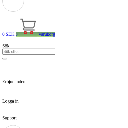
0
SEK
Varukorg
0
Sök
Erbjudanden
Logga in
Support