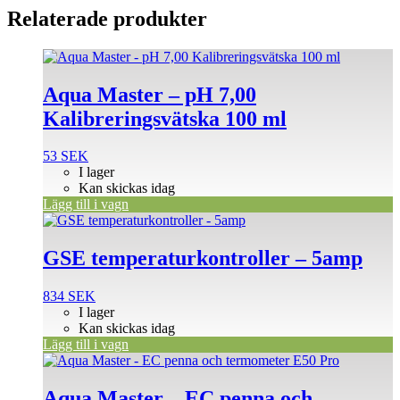
Relaterade produkter
Aqua Master – pH 7,00
Kalibreringsvätska 100 ml
53
SEK
I lager
Kan skickas idag
Lägg till i vagn
GSE temperaturkontroller – 5amp
834
SEK
I lager
Kan skickas idag
Lägg till i vagn
Aqua Master – EC penna och