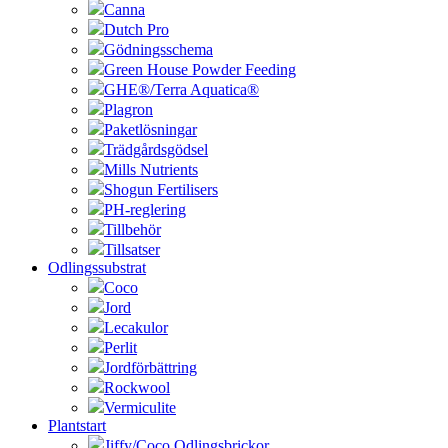
Canna
Dutch Pro
Gödningsschema
Green House Powder Feeding
GHE®/Terra Aquatica®
Plagron
Paketlösningar
Trädgårdsgödsel
Mills Nutrients
Shogun Fertilisers
PH-reglering
Tillbehör
Tillsatser
Odlingssubstrat
Coco
Jord
Lecakulor
Perlit
Jordförbättring
Rockwool
Vermiculite
Plantstart
Jiffy/Coco Odlingsbrickor