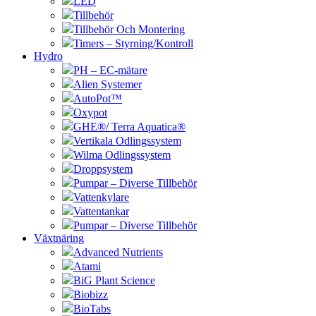
LED
Tillbehör
Tillbehör Och Montering
Timers – Styrning/Kontroll
Hydro
PH – EC-mätare
Alien Systemer
AutoPot™
Oxypot
GHE®/ Terra Aquatica®
Vertikala Odlingssystem
Wilma Odlingssystem
Droppsystem
Pumpar – Diverse Tillbehör
Vattenkylare
Vattentankar
Pumpar – Diverse Tillbehör
Växtnäring
Advanced Nutrients
Atami
BiG Plant Science
Biobizz
BioTabs