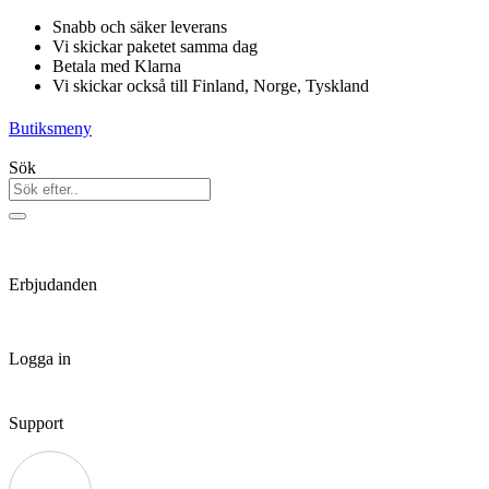
Hoppa
Snabb och säker leverans
till
Vi skickar paketet samma dag
innehåll
Betala med Klarna
Vi skickar också till Finland, Norge, Tyskland
Butiksmeny
Sök
Erbjudanden
Logga in
Support