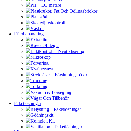
PH – EC-mätare
Plastkrukor, Fat Och Odlingsbrickor
Plantstöd
Skadedjurskontroll
Väskor
Efterbehandling
Extraktion
Boveda/Integra
Luktkontroll – Neutralisering
Mikroskop
Förvaring
Kvalitetstest
Strykpåsar – Förslutningspåsar
Trimning
Torkning
Vakuum & Försegling
Vågar Och Tillbehör
Paketlösningar
Belysning – Paketlösningar
Gödningskit
Komplett Kit
Ventilation – Paketlösningar