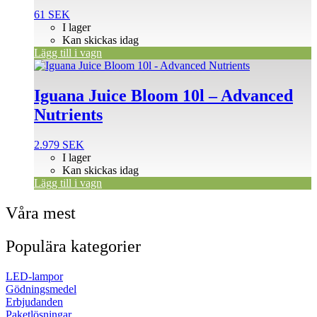
61
SEK
I lager
Kan skickas idag
Lägg till i vagn
Iguana Juice Bloom 10l – Advanced
Nutrients
2.979
SEK
I lager
Kan skickas idag
Lägg till i vagn
Våra mest
Populära kategorier
LED-lampor
Gödningsmedel
Erbjudanden
Paketlösningar