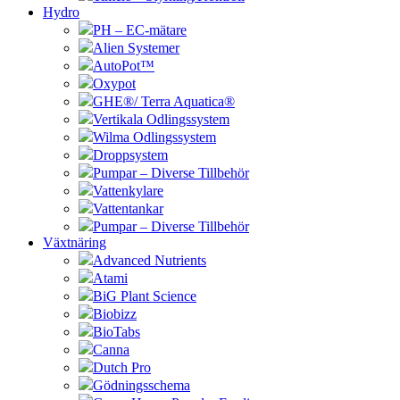
Hydro
PH – EC-mätare
Alien Systemer
AutoPot™
Oxypot
GHE®/ Terra Aquatica®
Vertikala Odlingssystem
Wilma Odlingssystem
Droppsystem
Pumpar – Diverse Tillbehör
Vattenkylare
Vattentankar
Pumpar – Diverse Tillbehör
Växtnäring
Advanced Nutrients
Atami
BiG Plant Science
Biobizz
BioTabs
Canna
Dutch Pro
Gödningsschema