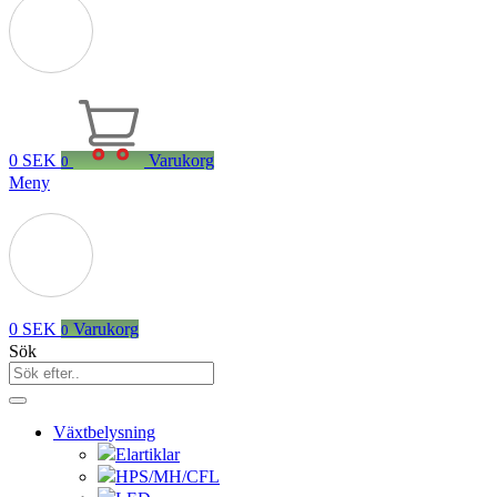
0
SEK
Varukorg
0
Meny
0
SEK
Varukorg
0
Sök
Växtbelysning
Elartiklar
HPS/MH/CFL