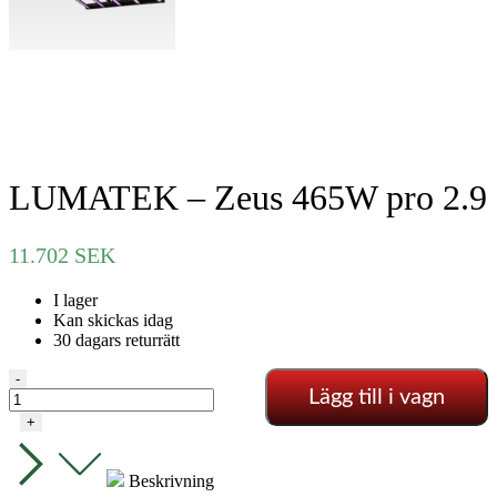
LUMATEK – Zeus 465W pro 2.9
11.702
SEK
I lager
Kan skickas idag
30 dagars returrätt
LUMATEK
-
Lägg till i vagn
-
Zeus
+
465W
pro
2.9
Beskrivning
mängd