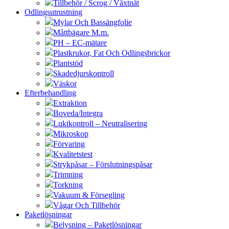
Tillbehör / Scrog / Växtnät
Odlingsutrustning
Mylar Och Bassängfolie
Måttbägare M.m.
PH – EC-mätare
Plastkrukor, Fat Och Odlingsbrickor
Plantstöd
Skadedjurskontroll
Väskor
Efterbehandling
Extraktion
Boveda/Integra
Luktkontroll – Neutralisering
Mikroskop
Förvaring
Kvalitetstest
Strykpåsar – Förslutningspåsar
Trimning
Torkning
Vakuum & Försegling
Vågar Och Tillbehör
Paketlösningar
Belysning – Paketlösningar