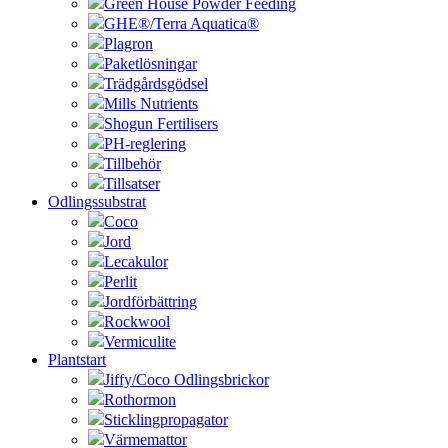
Green House Powder Feeding
GHE®/Terra Aquatica®
Plagron
Paketlösningar
Trädgårdsgödsel
Mills Nutrients
Shogun Fertilisers
PH-reglering
Tillbehör
Tillsatser
Odlingssubstrat
Coco
Jord
Lecakulor
Perlit
Jordförbättring
Rockwool
Vermiculite
Plantstart
Jiffy/Coco Odlingsbrickor
Rothormon
Sticklingpropagator
Värmemattor