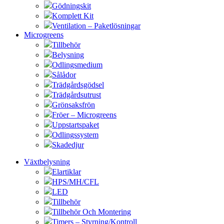
Gödningskit
Komplett Kit
Ventilation – Paketlösningar
Microgreens
Tillbehör
Belysning
Odlingsmedium
Sålådor
Trädgårdsgödsel
Trädgårdsutrust
Grönsaksfrön
Fröer – Microgreens
Uppstartspaket
Odlingssystem
Skadedjur
Växtbelysning
Elartiklar
HPS/MH/CFL
LED
Tillbehör
Tillbehör Och Montering
Timers – Styrning/Kontroll