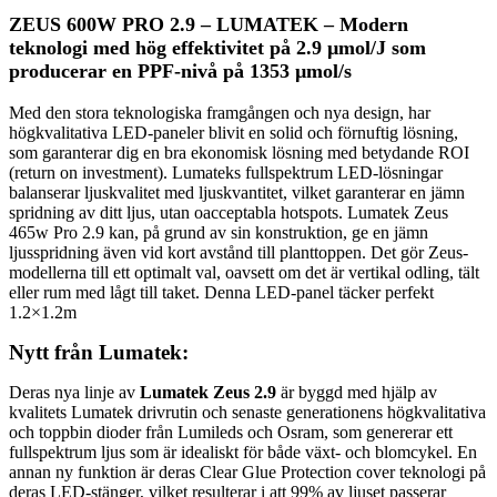
ZEUS 600W PRO 2.9 – LUMATEK – Modern
teknologi med hög effektivitet på 2.9 µmol/J som
producerar en PPF-nivå på 1353 µmol/s
Med den stora teknologiska framgången och nya design, har
högkvalitativa LED-paneler blivit en solid och förnuftig lösning,
som garanterar dig en bra ekonomisk lösning med betydande ROI
(return on investment). Lumateks fullspektrum LED-lösningar
balanserar ljuskvalitet med ljuskvantitet, vilket garanterar en jämn
spridning av ditt ljus, utan oacceptabla hotspots. Lumatek Zeus
465w Pro 2.9 kan, på grund av sin konstruktion, ge en jämn
ljusspridning även vid kort avstånd till planttoppen. Det gör Zeus-
modellerna till ett optimalt val, oavsett om det är vertikal odling, tält
eller rum med lågt till taket. Denna LED-panel täcker perfekt
1.2×1.2m
Nytt från Lumatek:
Deras nya linje av
Lumatek Zeus 2.9
är byggd med hjälp av
kvalitets Lumatek drivrutin och senaste generationens högkvalitativa
och toppbin dioder från Lumileds och Osram, som genererar ett
fullspektrum ljus som är idealiskt för både växt- och blomcykel. En
annan ny funktion är deras Clear Glue Protection cover teknologi på
deras LED-stänger, vilket resulterar i att 99% av ljuset passerar