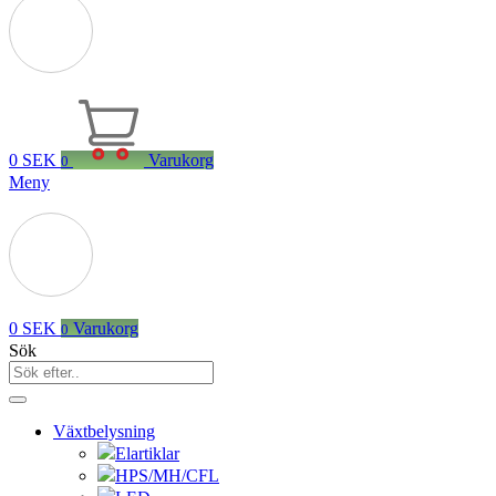
0
SEK
Varukorg
0
Meny
0
SEK
Varukorg
0
Sök
Växtbelysning
Elartiklar
HPS/MH/CFL