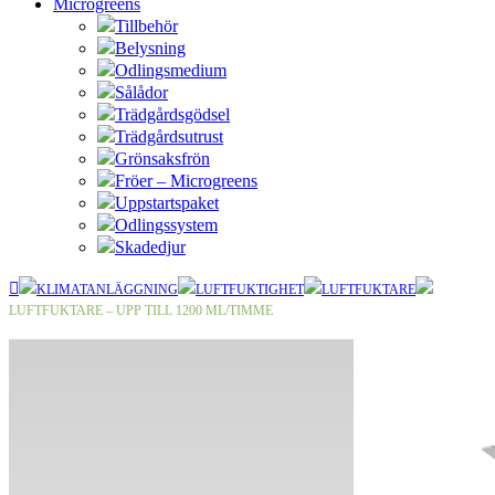
Microgreens
Tillbehör
Belysning
Odlingsmedium
Sålådor
Trädgårdsgödsel
Trädgårdsutrust
Grönsaksfrön
Fröer – Microgreens
Uppstartspaket
Odlingssystem
Skadedjur
KLIMATANLÄGGNING
LUFTFUKTIGHET
LUFTFUKTARE
LUFTFUKTARE – UPP TILL 1200 ML/TIMME