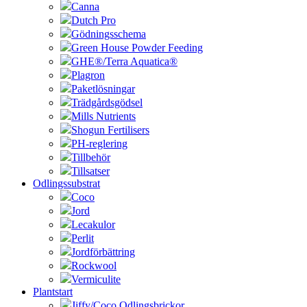
Canna
Dutch Pro
Gödningsschema
Green House Powder Feeding
GHE®/Terra Aquatica®
Plagron
Paketlösningar
Trädgårdsgödsel
Mills Nutrients
Shogun Fertilisers
PH-reglering
Tillbehör
Tillsatser
Odlingssubstrat
Coco
Jord
Lecakulor
Perlit
Jordförbättring
Rockwool
Vermiculite
Plantstart
Jiffy/Coco Odlingsbrickor