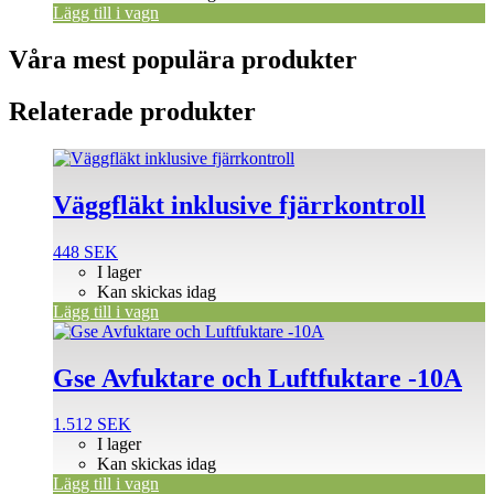
Lägg till i vagn
Våra mest populära produkter
Relaterade produkter
Väggfläkt inklusive fjärrkontroll
448
SEK
I lager
Kan skickas idag
Lägg till i vagn
Gse Avfuktare och Luftfuktare -10A
1.512
SEK
I lager
Kan skickas idag
Lägg till i vagn