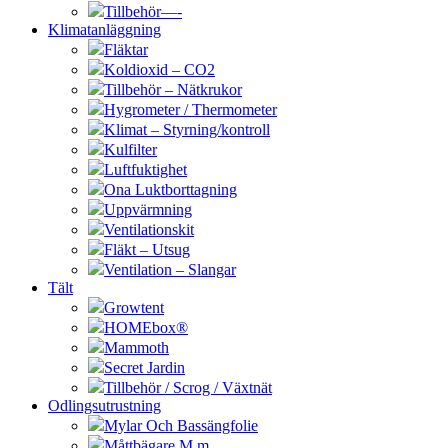
Tillbehör—-
Klimatanläggning
Fläktar
Koldioxid – CO2
Tillbehör – Nätkrukor
Hygrometer / Thermometer
Klimat – Styrning/kontroll
Kulfilter
Luftfuktighet
Ona Luktborttagning
Uppvärmning
Ventilationskit
Fläkt – Utsug
Ventilation – Slangar
Tält
Growtent
HOMEbox®
Mammoth
Secret Jardin
Tillbehör / Scrog / Växtnät
Odlingsutrustning
Mylar Och Bassängfolie
Måttbägare M.m.