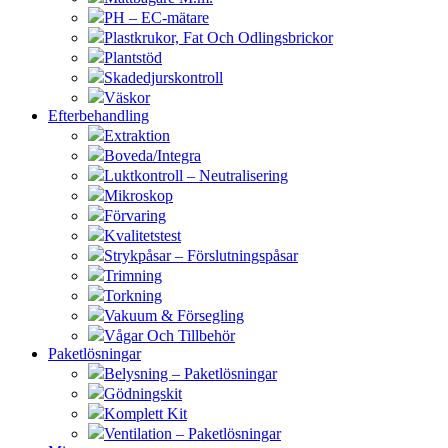
PH – EC-mätare
Plastkrukor, Fat Och Odlingsbrickor
Plantstöd
Skadedjurskontroll
Väskor
Efterbehandling
Extraktion
Boveda/Integra
Luktkontroll – Neutralisering
Mikroskop
Förvaring
Kvalitetstest
Strykpåsar – Förslutningspåsar
Trimning
Torkning
Vakuum & Försegling
Vågar Och Tillbehör
Paketlösningar
Belysning – Paketlösningar
Gödningskit
Komplett Kit
Ventilation – Paketlösningar