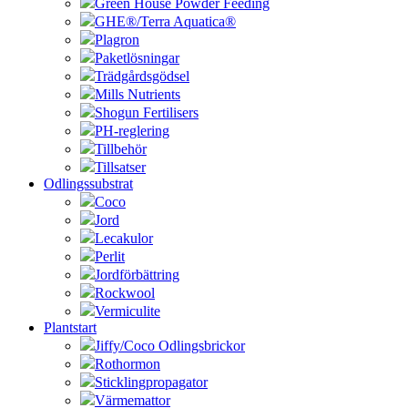
Green House Powder Feeding
GHE®/Terra Aquatica®
Plagron
Paketlösningar
Trädgårdsgödsel
Mills Nutrients
Shogun Fertilisers
PH-reglering
Tillbehör
Tillsatser
Odlingssubstrat
Coco
Jord
Lecakulor
Perlit
Jordförbättring
Rockwool
Vermiculite
Plantstart
Jiffy/Coco Odlingsbrickor
Rothormon
Sticklingpropagator
Värmemattor