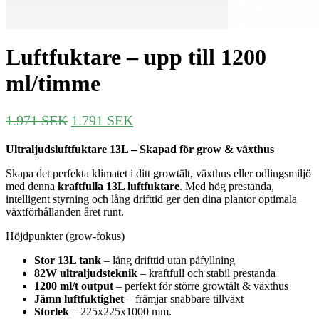
Luftfuktare – upp till 1200
ml/timme
Det
Det
1.971
SEK
1.791
SEK
ursprungliga
nuvarande
Ultraljudsluftfuktare 13L – Skapad för grow & växthus
priset
priset
var:
är:
Skapa det perfekta klimatet i ditt growtält, växthus eller odlingsmiljö
1.971 SEK.
1.791 SEK.
med denna
kraftfulla 13L luftfuktare
. Med hög prestanda,
intelligent styrning och lång drifttid ger den dina plantor optimala
växtförhållanden året runt.
Höjdpunkter (grow-fokus)
Stor 13L tank
– lång drifttid utan påfyllning
82W ultraljudsteknik
– kraftfull och stabil prestanda
1200 ml/t output
– perfekt för större growtält & växthus
Jämn luftfuktighet
– främjar snabbare tillväxt
Storlek
– 225x225x1000 mm.