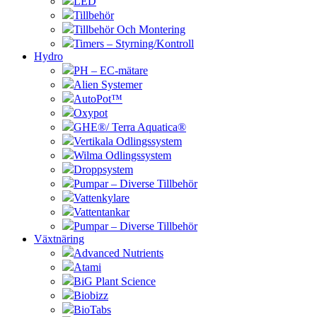
LED
Tillbehör
Tillbehör Och Montering
Timers – Styrning/Kontroll
Hydro
PH – EC-mätare
Alien Systemer
AutoPot™
Oxypot
GHE®/ Terra Aquatica®
Vertikala Odlingssystem
Wilma Odlingssystem
Droppsystem
Pumpar – Diverse Tillbehör
Vattenkylare
Vattentankar
Pumpar – Diverse Tillbehör
Växtnäring
Advanced Nutrients
Atami
BiG Plant Science
Biobizz
BioTabs