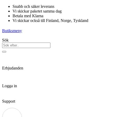
Hoppa
Snabb och säker leverans
till
Vi skickar paketet samma dag
innehåll
Betala med Klarna
Vi skickar också till Finland, Norge, Tyskland
Butiksmeny
Sök
Erbjudanden
Logga in
Support