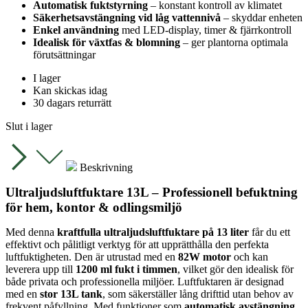
Automatisk fuktstyrning
– konstant kontroll av klimatet
Säkerhetsavstängning vid låg vattennivå
– skyddar enheten
Enkel användning
med LED-display, timer & fjärrkontroll
Idealisk för växtfas & blomning
– ger plantorna optimala
förutsättningar
I lager
Kan skickas idag
30 dagars returrätt
Slut i lager
Beskrivning
Ultraljudsluftfuktare 13L – Professionell befuktning
för hem, kontor & odlingsmiljö
Med denna
kraftfulla ultraljudsluftfuktare på 13 liter
får du ett
effektivt och pålitligt verktyg för att upprätthålla den perfekta
luftfuktigheten. Den är utrustad med en
82W motor
och kan
leverera upp till
1200 ml fukt i timmen
, vilket gör den idealisk för
både privata och professionella miljöer. Luftfuktaren är designad
med en
stor 13L tank
, som säkerställer lång drifttid utan behov av
frekvent påfyllning. Med funktioner som
automatisk avstängning