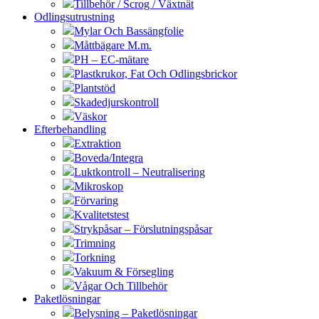
Tillbehör / Scrog / Växtnät
Odlingsutrustning
Mylar Och Bassängfolie
Måttbägare M.m.
PH – EC-mätare
Plastkrukor, Fat Och Odlingsbrickor
Plantstöd
Skadedjurskontroll
Väskor
Efterbehandling
Extraktion
Boveda/Integra
Luktkontroll – Neutralisering
Mikroskop
Förvaring
Kvalitetstest
Strykpåsar – Förslutningspåsar
Trimning
Torkning
Vakuum & Försegling
Vågar Och Tillbehör
Paketlösningar
Belysning – Paketlösningar