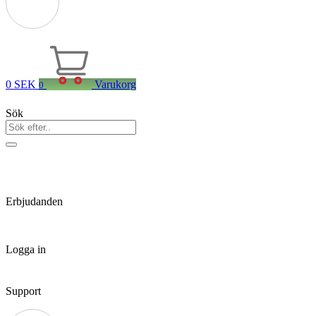
0
SEK
Varukorg
0
Sök
Erbjudanden
Logga in
Support