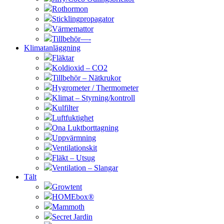
Rothormon
Sticklingpropagator
Värmemattor
Tillbehör—-
Klimatanläggning
Fläktar
Koldioxid – CO2
Tillbehör – Nätkrukor
Hygrometer / Thermometer
Klimat – Styrning/kontroll
Kulfilter
Luftfuktighet
Ona Luktborttagning
Uppvärmning
Ventilationskit
Fläkt – Utsug
Ventilation – Slangar
Tält
Growtent
HOMEbox®
Mammoth
Secret Jardin