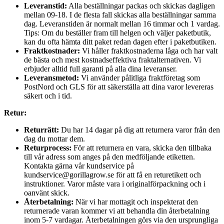
Leveranstid:
Alla beställningar packas och skickas dagligen
mellan 09-18. I de flesta fall skickas alla beställningar samma
dag. Leveranstiden är normalt mellan 16 timmar och 1 vardag.
Tips: Om du beställer fram till helgen och väljer paketbutik,
kan du ofta hämta ditt paket redan dagen efter i paketbutiken.
Fraktkostnader:
Vi håller fraktkostnaderna låga och har valt
de bästa och mest kostnadseffektiva fraktalternativen. Vi
erbjuder alltid full garanti på alla dina leveranser.
Leveransmetod:
Vi använder pålitliga fraktföretag som
PostNord och GLS för att säkerställa att dina varor levereras
säkert och i tid.
Retur:
Returrätt:
Du har 14 dagar på dig att returnera varor från den
dag du mottar dem.
Returprocess:
För att returnera en vara, skicka den tillbaka
till vår adress som anges på den medföljande etiketten.
Kontakta gärna vår kundservice på
kundservice@gorillagrow.se för att få en returetikett och
instruktioner. Varor måste vara i originalförpackning och i
oanvänt skick.
Återbetalning:
När vi har mottagit och inspekterat den
returnerade varan kommer vi att behandla din återbetalning
inom 5-7 vardagar. Återbetalningen görs via den ursprungliga