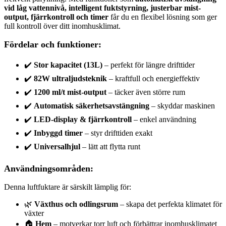
vid låg vattennivå, intelligent fuktstyrning, justerbar mist-
output, fjärrkontroll och timer
får du en flexibel lösning som ger
full kontroll över ditt inomhusklimat.
Fördelar och funktioner:
✔️
Stor kapacitet (13L)
– perfekt för längre drifttider
✔️
82W ultraljudsteknik
– kraftfull och energieffektiv
✔️
1200 ml/t mist-output
– täcker även större rum
✔️
Automatisk säkerhetsavstängning
– skyddar maskinen
✔️
LED-display & fjärrkontroll
– enkel användning
✔️
Inbyggd timer
– styr drifttiden exakt
✔️
Universalhjul
– lätt att flytta runt
Användningsområden:
Denna luftfuktare är särskilt lämplig för:
🌿
Växthus och odlingsrum
– skapa det perfekta klimatet för
växter
🏠
Hem
– motverkar torr luft och förbättrar inomhusklimatet