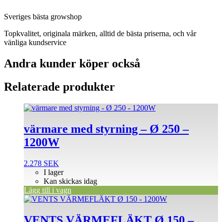
Sveriges bästa growshop
Topkvalitet, originala märken, alltid de bästa priserna, och vår
vänliga kundservice
Andra kunder köper också
Relaterade produkter
värmare med styrning – Ø 250 –
1200W
2.278
SEK
I lager
Kan skickas idag
Lägg till i vagn
VENTS VÄRMEFLÄKT Ø 150 –