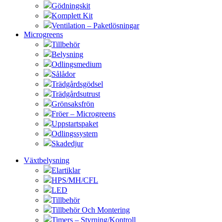
Gödningskit
Komplett Kit
Ventilation – Paketlösningar
Microgreens
Tillbehör
Belysning
Odlingsmedium
Sålådor
Trädgårdsgödsel
Trädgårdsutrust
Grönsaksfrön
Fröer – Microgreens
Uppstartspaket
Odlingssystem
Skadedjur
Växtbelysning
Elartiklar
HPS/MH/CFL
LED
Tillbehör
Tillbehör Och Montering
Timers – Styrning/Kontroll