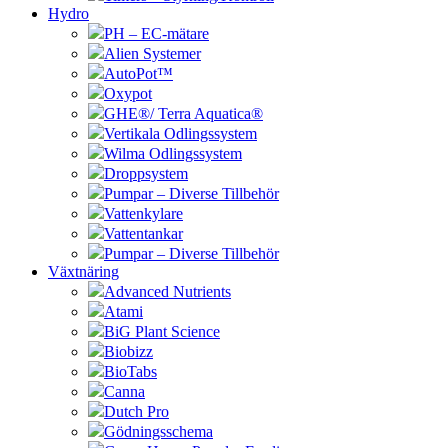
Hydro
PH – EC-mätare
Alien Systemer
AutoPot™
Oxypot
GHE®/ Terra Aquatica®
Vertikala Odlingssystem
Wilma Odlingssystem
Droppsystem
Pumpar – Diverse Tillbehör
Vattenkylare
Vattentankar
Pumpar – Diverse Tillbehör
Växtnäring
Advanced Nutrients
Atami
BiG Plant Science
Biobizz
BioTabs
Canna
Dutch Pro
Gödningsschema