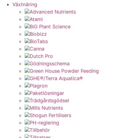
Växtnäring
Advanced Nutrients
Atami
BiG Plant Science
Biobizz
BioTabs
Canna
Dutch Pro
Gödningsschema
Green House Powder Feeding
GHE®/Terra Aquatica®
Plagron
Paketlösningar
Trädgårdsgödsel
Mills Nutrients
Shogun Fertilisers
PH-reglering
Tillbehör
Tillsatser