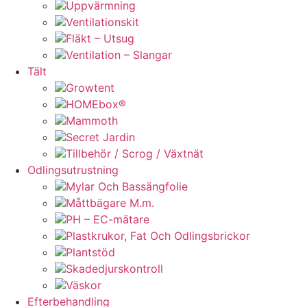
Uppvärmning
Ventilationskit
Fläkt – Utsug
Ventilation – Slangar
Tält
Growtent
HOMEbox®
Mammoth
Secret Jardin
Tillbehör / Scrog / Växtnät
Odlingsutrustning
Mylar Och Bassängfolie
Måttbägare M.m.
PH – EC-mätare
Plastkrukor, Fat Och Odlingsbrickor
Plantstöd
Skadedjurskontroll
Väskor
Efterbehandling