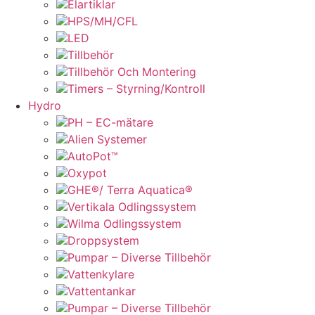
Elartiklar
HPS/MH/CFL
LED
Tillbehör
Tillbehör Och Montering
Timers – Styrning/Kontroll
Hydro
PH – EC-mätare
Alien Systemer
AutoPot™
Oxypot
GHE®/ Terra Aquatica®
Vertikala Odlingssystem
Wilma Odlingssystem
Droppsystem
Pumpar – Diverse Tillbehör
Vattenkylare
Vattentankar
Pumpar – Diverse Tillbehör