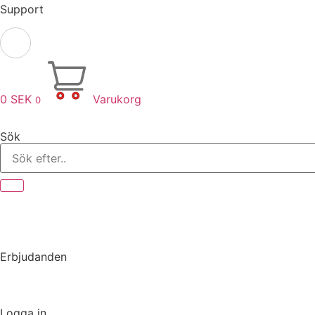
Support
0
SEK
Varukorg
0
Sök
Erbjudanden
Logga in