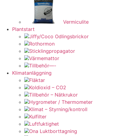
Vermiculite
Plantstart
Jiffy/Coco Odlingsbrickor
Rothormon
Sticklingpropagator
Värmemattor
Tillbehör—-
Klimatanläggning
Fläktar
Koldioxid – CO2
Tillbehör – Nätkrukor
Hygrometer / Thermometer
Klimat – Styrning/kontroll
Kulfilter
Luftfuktighet
Ona Luktborttagning