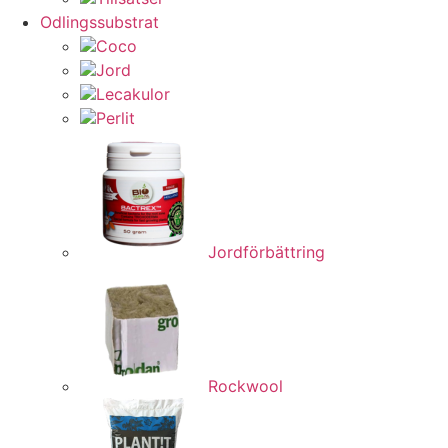
Odlingssubstrat
Coco
Jord
Lecakulor
Perlit
Jordförbättring
Rockwool