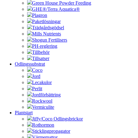
Green House Powder Feeding
GHE®/Terra Aquatica®
Plagron
Paketlösningar
Trädgårdsgödsel
Mills Nutrients
Shogun Fertilisers
PH-reglering
Tillbehör
Tillsatser
Odlingssubstrat
Coco
Jord
Lecakulor
Perlit
Jordförbättring
Rockwool
Vermiculite
Plantstart
Jiffy/Coco Odlingsbrickor
Rothormon
Sticklingpropagator
Värmemattor