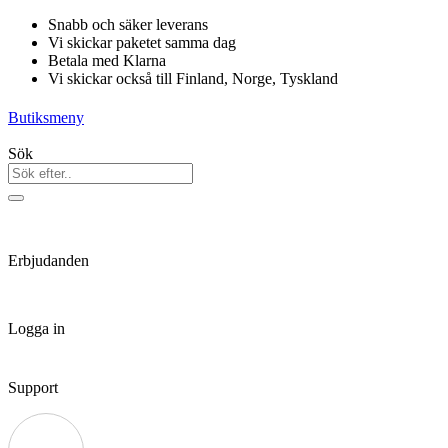
Hoppa
Snabb och säker leverans
till
Vi skickar paketet samma dag
innehåll
Betala med Klarna
Vi skickar också till Finland, Norge, Tyskland
Butiksmeny
Sök
Erbjudanden
Logga in
Support