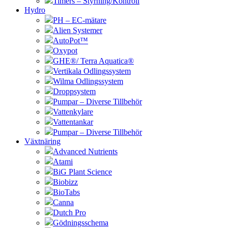
Timers – Styrning/Kontroll
Hydro
PH – EC-mätare
Alien Systemer
AutoPot™
Oxypot
GHE®/ Terra Aquatica®
Vertikala Odlingssystem
Wilma Odlingssystem
Droppsystem
Pumpar – Diverse Tillbehör
Vattenkylare
Vattentankar
Pumpar – Diverse Tillbehör
Växtnäring
Advanced Nutrients
Atami
BiG Plant Science
Biobizz
BioTabs
Canna
Dutch Pro
Gödningsschema