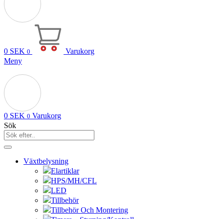
0
SEK
Varukorg
0
Meny
0
SEK
Varukorg
0
Sök
Växtbelysning
Elartiklar
HPS/MH/CFL
LED
Tillbehör
Tillbehör Och Montering