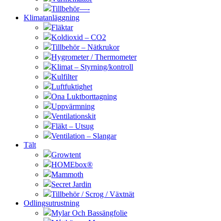
Tillbehör—-
Klimatanläggning
Fläktar
Koldioxid – CO2
Tillbehör – Nätkrukor
Hygrometer / Thermometer
Klimat – Styrning/kontroll
Kulfilter
Luftfuktighet
Ona Luktborttagning
Uppvärmning
Ventilationskit
Fläkt – Utsug
Ventilation – Slangar
Tält
Growtent
HOMEbox®
Mammoth
Secret Jardin
Tillbehör / Scrog / Växtnät
Odlingsutrustning
Mylar Och Bassängfolie