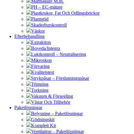
Måttbägare M.m.
PH – EC-mätare
Plastkrukor, Fat Och Odlingsbrickor
Plantstöd
Skadedjurskontroll
Väskor
Efterbehandling
Extraktion
Boveda/Integra
Luktkontroll – Neutralisering
Mikroskop
Förvaring
Kvalitetstest
Strykpåsar – Förslutningspåsar
Trimning
Torkning
Vakuum & Försegling
Vågar Och Tillbehör
Paketlösningar
Belysning – Paketlösningar
Gödningskit
Komplett Kit
Ventilation – Paketlösningar