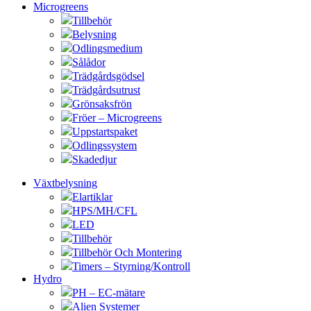
Microgreens
Tillbehör
Belysning
Odlingsmedium
Sålådor
Trädgårdsgödsel
Trädgårdsutrust
Grönsaksfrön
Fröer – Microgreens
Uppstartspaket
Odlingssystem
Skadedjur
Växtbelysning
Elartiklar
HPS/MH/CFL
LED
Tillbehör
Tillbehör Och Montering
Timers – Styrning/Kontroll
Hydro
PH – EC-mätare
Alien Systemer