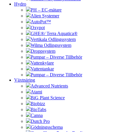
Hydro
PH – EC-mätare
Alien Systemer
AutoPot™
Oxypot
GHE®/ Terra Aquatica®
Vertikala Odlingssystem
Wilma Odlingssystem
Droppsystem
Pumpar – Diverse Tillbehör
Vattenkylare
Vattentankar
Pumpar – Diverse Tillbehör
Växtnäring
Advanced Nutrients
Atami
BiG Plant Science
Biobizz
BioTabs
Canna
Dutch Pro
Gödningsschema