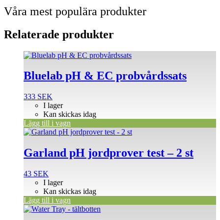
Våra mest populära produkter
Relaterade produkter
Bluelab pH & EC probvårdssats
333
SEK
I lager
Kan skickas idag
Lägg till i vagn
Garland pH jordprover test – 2 st
43
SEK
I lager
Kan skickas idag
Lägg till i vagn
Den
här