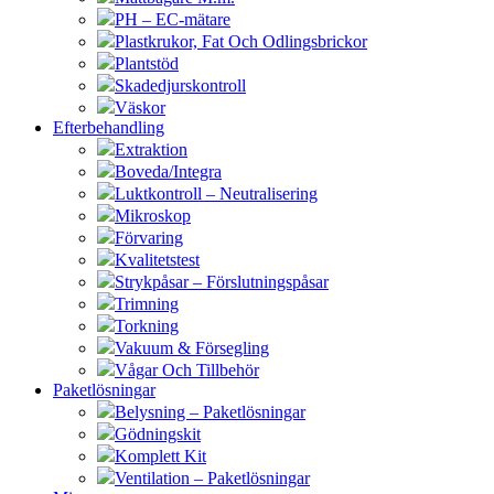
PH – EC-mätare
Plastkrukor, Fat Och Odlingsbrickor
Plantstöd
Skadedjurskontroll
Väskor
Efterbehandling
Extraktion
Boveda/Integra
Luktkontroll – Neutralisering
Mikroskop
Förvaring
Kvalitetstest
Strykpåsar – Förslutningspåsar
Trimning
Torkning
Vakuum & Försegling
Vågar Och Tillbehör
Paketlösningar
Belysning – Paketlösningar
Gödningskit
Komplett Kit
Ventilation – Paketlösningar