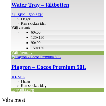
produkten
Water Tray – tältbotten
har
flera
Prisintervall:
211
SEK
–
500
SEK
varianter.
211 SEK
I lager
De
till
Kan skickas idag
olika
500 SEK
Välj variant:
alternativen
60x60
kan
väljas
120x120
på
90x90
produktsidan
150x150
Välj alternativ
Plagron – Cocos Premium 50L
166
SEK
I lager
Kan skickas idag
Lägg till i vagn
Våra mest