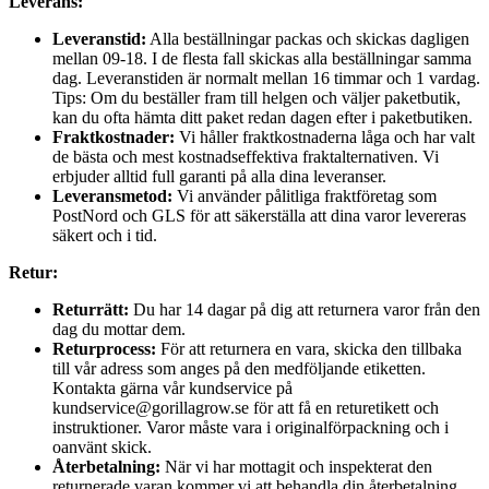
Leverans:
Leveranstid:
Alla beställningar packas och skickas dagligen
mellan 09-18. I de flesta fall skickas alla beställningar samma
dag. Leveranstiden är normalt mellan 16 timmar och 1 vardag.
Tips: Om du beställer fram till helgen och väljer paketbutik,
kan du ofta hämta ditt paket redan dagen efter i paketbutiken.
Fraktkostnader:
Vi håller fraktkostnaderna låga och har valt
de bästa och mest kostnadseffektiva fraktalternativen. Vi
erbjuder alltid full garanti på alla dina leveranser.
Leveransmetod:
Vi använder pålitliga fraktföretag som
PostNord och GLS för att säkerställa att dina varor levereras
säkert och i tid.
Retur:
Returrätt:
Du har 14 dagar på dig att returnera varor från den
dag du mottar dem.
Returprocess:
För att returnera en vara, skicka den tillbaka
till vår adress som anges på den medföljande etiketten.
Kontakta gärna vår kundservice på
kundservice@gorillagrow.se för att få en returetikett och
instruktioner. Varor måste vara i originalförpackning och i
oanvänt skick.
Återbetalning:
När vi har mottagit och inspekterat den
returnerade varan kommer vi att behandla din återbetalning