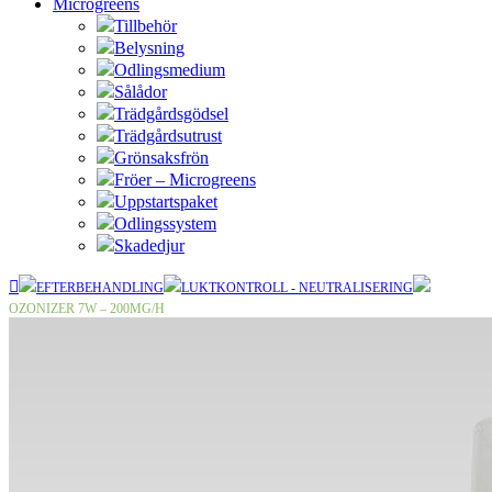
Microgreens
Tillbehör
Belysning
Odlingsmedium
Sålådor
Trädgårdsgödsel
Trädgårdsutrust
Grönsaksfrön
Fröer – Microgreens
Uppstartspaket
Odlingssystem
Skadedjur
EFTERBEHANDLING
LUKTKONTROLL - NEUTRALISERING
OZONIZER 7W – 200MG/H