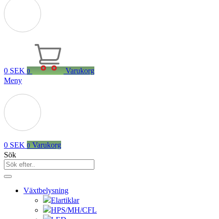
0
SEK
Varukorg
0
Meny
0
SEK
Varukorg
0
Sök
Växtbelysning
Elartiklar
HPS/MH/CFL