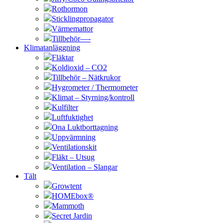
Rothormon
Sticklingpropagator
Värmemattor
Tillbehör—-
Klimatanläggning
Fläktar
Koldioxid – CO2
Tillbehör – Nätkrukor
Hygrometer / Thermometer
Klimat – Styrning/kontroll
Kulfilter
Luftfuktighet
Ona Luktborttagning
Uppvärmning
Ventilationskit
Fläkt – Utsug
Ventilation – Slangar
Tält
Growtent
HOMEbox®
Mammoth
Secret Jardin