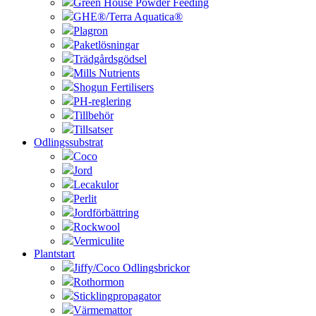
Green House Powder Feeding
GHE®/Terra Aquatica®
Plagron
Paketlösningar
Trädgårdsgödsel
Mills Nutrients
Shogun Fertilisers
PH-reglering
Tillbehör
Tillsatser
Odlingssubstrat
Coco
Jord
Lecakulor
Perlit
Jordförbättring
Rockwool
Vermiculite
Plantstart
Jiffy/Coco Odlingsbrickor
Rothormon
Sticklingpropagator
Värmemattor