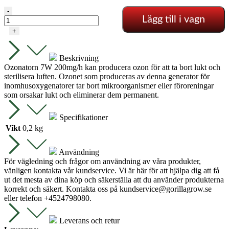
OZONIZER
-
Lägg till i vagn
7W
-
+
200MG/H
mängd
Beskrivning
Ozonatorn 7W 200mg/h kan producera ozon för att ta bort lukt och
sterilisera luften. Ozonet som produceras av denna generator för
inomhusoxygenatorer tar bort mikroorganismer eller föroreningar
som orsakar lukt och eliminerar dem permanent.
Specifikationer
Vikt
0,2 kg
Användning
För vägledning och frågor om användning av våra produkter,
vänligen kontakta vår kundservice. Vi är här för att hjälpa dig att få
ut det mesta av dina köp och säkerställa att du använder produkterna
korrekt och säkert. Kontakta oss på
kundservice@gorillagrow.se
eller telefon +4524798080.
Leverans och retur