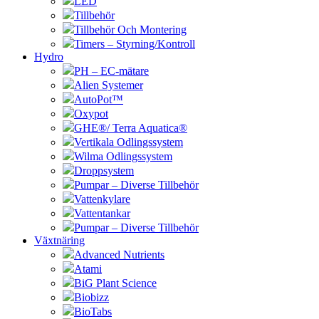
LED
Tillbehör
Tillbehör Och Montering
Timers – Styrning/Kontroll
Hydro
PH – EC-mätare
Alien Systemer
AutoPot™
Oxypot
GHE®/ Terra Aquatica®
Vertikala Odlingssystem
Wilma Odlingssystem
Droppsystem
Pumpar – Diverse Tillbehör
Vattenkylare
Vattentankar
Pumpar – Diverse Tillbehör
Växtnäring
Advanced Nutrients
Atami
BiG Plant Science
Biobizz
BioTabs