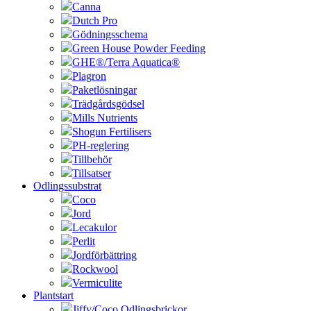
Canna
Dutch Pro
Gödningsschema
Green House Powder Feeding
GHE®/Terra Aquatica®
Plagron
Paketlösningar
Trädgårdsgödsel
Mills Nutrients
Shogun Fertilisers
PH-reglering
Tillbehör
Tillsatser
Odlingssubstrat
Coco
Jord
Lecakulor
Perlit
Jordförbättring
Rockwool
Vermiculite
Plantstart
Jiffy/Coco Odlingsbrickor