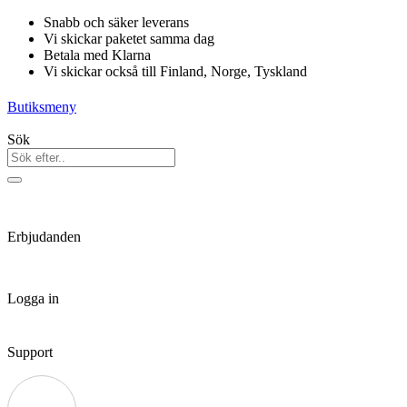
Hoppa
Snabb och säker leverans
till
Vi skickar paketet samma dag
innehåll
Betala med Klarna
Vi skickar också till Finland, Norge, Tyskland
Butiksmeny
Sök
Erbjudanden
Logga in
Support