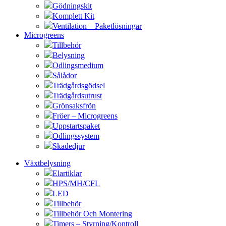
Gödningskit
Komplett Kit
Ventilation – Paketlösningar
Microgreens
Tillbehör
Belysning
Odlingsmedium
Sålådor
Trädgårdsgödsel
Trädgårdsutrust
Grönsaksfrön
Fröer – Microgreens
Uppstartspaket
Odlingssystem
Skadedjur
Växtbelysning
Elartiklar
HPS/MH/CFL
LED
Tillbehör
Tillbehör Och Montering
Timers – Styrning/Kontroll