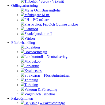
Tillbehör / Scrog / Växtnät
Odlingsutrustning
Mylar Och Bassängfolie
Måttbägare M.m.
PH – EC-mätare
Plastkrukor, Fat Och Odlingsbrickor
Plantstöd
Skadedjurskontroll
Väskor
Efterbehandling
Extraktion
Boveda/Integra
Luktkontroll – Neutralisering
Mikroskop
Förvaring
Kvalitetstest
Strykpåsar – Förslutningspåsar
Trimning
Torkning
Vakuum & Försegling
Vågar Och Tillbehör
Paketlösningar
Belysning – Paketlösningar