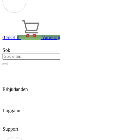
0
SEK
Varukorg
0
Sök
Erbjudanden
Logga in
Support