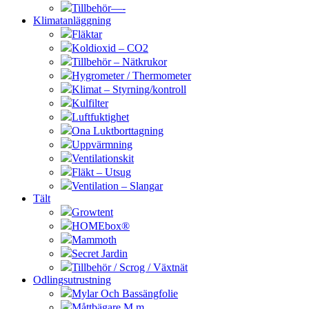
Tillbehör—-
Klimatanläggning
Fläktar
Koldioxid – CO2
Tillbehör – Nätkrukor
Hygrometer / Thermometer
Klimat – Styrning/kontroll
Kulfilter
Luftfuktighet
Ona Luktborttagning
Uppvärmning
Ventilationskit
Fläkt – Utsug
Ventilation – Slangar
Tält
Growtent
HOMEbox®
Mammoth
Secret Jardin
Tillbehör / Scrog / Växtnät
Odlingsutrustning
Mylar Och Bassängfolie
Måttbägare M.m.