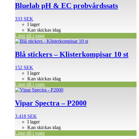
Bluelab pH & EC probvårdssats
333
SEK
I lager
Kan skickas idag
Lägg till i vagn
Blå stickers – Klisterkompisar 10 st
152
SEK
I lager
Kan skickas idag
Lägg till i vagn
Vipar Spectra – P2000
3.418
SEK
I lager
Kan skickas idag
Lägg till i vagn