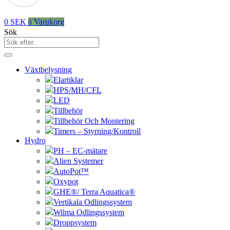
0
SEK
Varukorg
0
Sök
Växtbelysning
Elartiklar
HPS/MH/CFL
LED
Tillbehör
Tillbehör Och Montering
Timers – Styrning/Kontroll
Hydro
PH – EC-mätare
Alien Systemer
AutoPot™
Oxypot
GHE®/ Terra Aquatica®
Vertikala Odlingssystem
Wilma Odlingssystem
Droppsystem