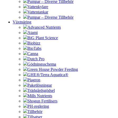
Pumpar – Diverse Tillbehör
Vattenkylare
Vattentankar
Pumpar – Diverse Tillbehör
Växtnäring
Advanced Nutrients
Atami
BiG Plant Science
Biobizz
BioTabs
Canna
Dutch Pro
Gödningsschema
Green House Powder Feeding
GHE®/Terra Aquatica®
Plagron
Paketlösningar
Trädgårdsgödsel
Mills Nutrients
Shogun Fertilisers
PH-reglering
Tillbehör
Tillsatser