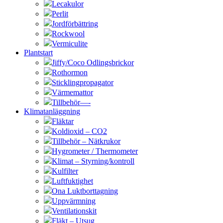
Lecakulor
Perlit
Jordförbättring
Rockwool
Vermiculite
Plantstart
Jiffy/Coco Odlingsbrickor
Rothormon
Sticklingpropagator
Värmemattor
Tillbehör—-
Klimatanläggning
Fläktar
Koldioxid – CO2
Tillbehör – Nätkrukor
Hygrometer / Thermometer
Klimat – Styrning/kontroll
Kulfilter
Luftfuktighet
Ona Luktborttagning
Uppvärmning
Ventilationskit
Fläkt – Utsug