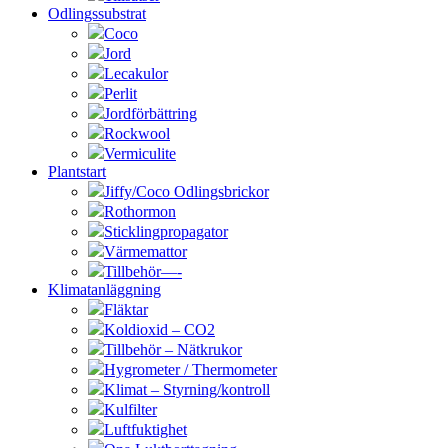
Odlingssubstrat
Coco
Jord
Lecakulor
Perlit
Jordförbättring
Rockwool
Vermiculite
Plantstart
Jiffy/Coco Odlingsbrickor
Rothormon
Sticklingpropagator
Värmemattor
Tillbehör—-
Klimatanläggning
Fläktar
Koldioxid – CO2
Tillbehör – Nätkrukor
Hygrometer / Thermometer
Klimat – Styrning/kontroll
Kulfilter
Luftfuktighet