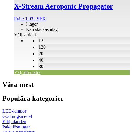
X-Stream Aeroponic Propagator
kan
väljas
på
Från:
1.032
SEK
produktsidan
I lager
Kan skickas idag
Välj variant:
12
120
20
40
80
Välj alternativ
Våra mest
Populära kategorier
LED-lampor
Gödningsmedel
Erbjudanden
Paketlösningar