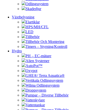
Odlingssystem
Skadedjur
Växtbelysning
Elartiklar
HPS/MH/CFL
LED
Tillbehör
Tillbehör Och Montering
Timers – Styrning/Kontroll
Hydro
PH – EC-mätare
Alien Systemer
AutoPot™
Oxypot
GHE®/ Terra Aquatica®
Vertikala Odlingssystem
Wilma Odlingssystem
Droppsystem
Pumpar – Diverse Tillbehör
Vattenkylare
Vattentankar
Pumpar – Diverse Tillbehör