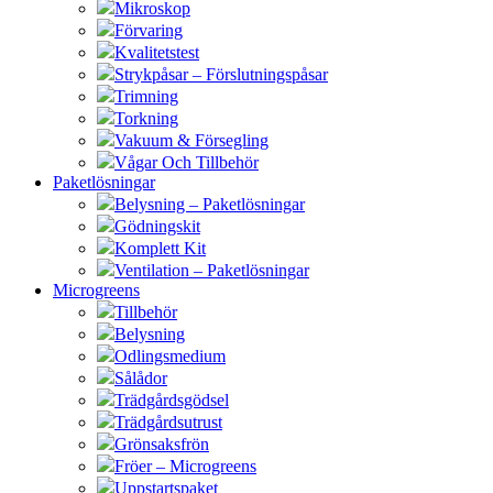
Mikroskop
Förvaring
Kvalitetstest
Strykpåsar – Förslutningspåsar
Trimning
Torkning
Vakuum & Försegling
Vågar Och Tillbehör
Paketlösningar
Belysning – Paketlösningar
Gödningskit
Komplett Kit
Ventilation – Paketlösningar
Microgreens
Tillbehör
Belysning
Odlingsmedium
Sålådor
Trädgårdsgödsel
Trädgårdsutrust
Grönsaksfrön
Fröer – Microgreens
Uppstartspaket