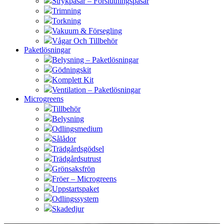
Strykpåsar – Förslutningspåsar
Trimning
Torkning
Vakuum & Försegling
Vågar Och Tillbehör
Paketlösningar
Belysning – Paketlösningar
Gödningskit
Komplett Kit
Ventilation – Paketlösningar
Microgreens
Tillbehör
Belysning
Odlingsmedium
Sålådor
Trädgårdsgödsel
Trädgårdsutrust
Grönsaksfrön
Fröer – Microgreens
Uppstartspaket
Odlingssystem
Skadedjur