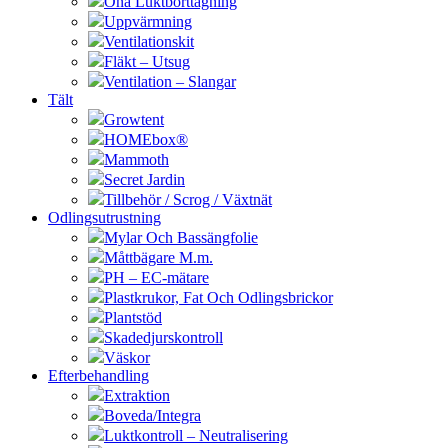
Ona Luktborttagning
Uppvärmning
Ventilationskit
Fläkt – Utsug
Ventilation – Slangar
Tält
Growtent
HOMEbox®
Mammoth
Secret Jardin
Tillbehör / Scrog / Växtnät
Odlingsutrustning
Mylar Och Bassängfolie
Måttbägare M.m.
PH – EC-mätare
Plastkrukor, Fat Och Odlingsbrickor
Plantstöd
Skadedjurskontroll
Väskor
Efterbehandling
Extraktion
Boveda/Integra
Luktkontroll – Neutralisering