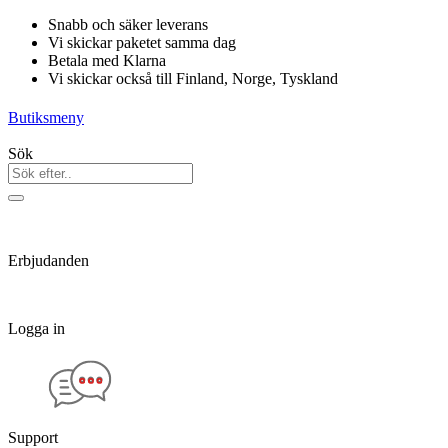
Hoppa
Snabb och säker leverans
till
Vi skickar paketet samma dag
innehåll
Betala med Klarna
Vi skickar också till Finland, Norge, Tyskland
Butiksmeny
Sök
Erbjudanden
Logga in
Support