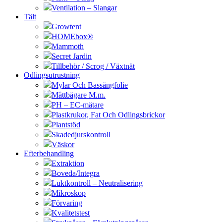
Ventilation – Slangar
Tält
Growtent
HOMEbox®
Mammoth
Secret Jardin
Tillbehör / Scrog / Växtnät
Odlingsutrustning
Mylar Och Bassängfolie
Måttbägare M.m.
PH – EC-mätare
Plastkrukor, Fat Och Odlingsbrickor
Plantstöd
Skadedjurskontroll
Väskor
Efterbehandling
Extraktion
Boveda/Integra
Luktkontroll – Neutralisering
Mikroskop
Förvaring
Kvalitetstest