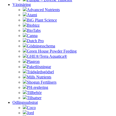
Växtnäring
Advanced Nutrients
Atami
BiG Plant Science
Biobizz
BioTabs
Canna
Dutch Pro
Gödningsschema
Green House Powder Feeding
GHE®/Terra Aquatica®
Plagron
Paketlösningar
Trädgårdsgödsel
Mills Nutrients
Shogun Fertilisers
PH-reglering
Tillbehör
Tillsatser
Odlingssubstrat
Coco
Jord