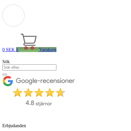
0
SEK
Varukorg
0
Sök
Erbjudanden