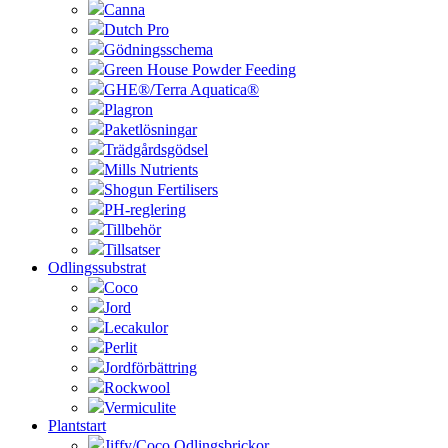
Canna
Dutch Pro
Gödningsschema
Green House Powder Feeding
GHE®/Terra Aquatica®
Plagron
Paketlösningar
Trädgårdsgödsel
Mills Nutrients
Shogun Fertilisers
PH-reglering
Tillbehör
Tillsatser
Odlingssubstrat
Coco
Jord
Lecakulor
Perlit
Jordförbättring
Rockwool
Vermiculite
Plantstart
Jiffy/Coco Odlingsbrickor