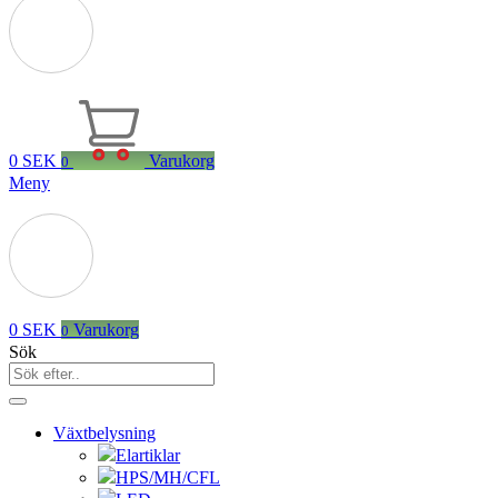
0
SEK
Varukorg
0
Meny
0
SEK
Varukorg
0
Sök
Växtbelysning
Elartiklar
HPS/MH/CFL