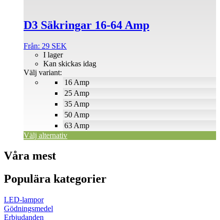
olika
alternativen
D3 Säkringar 16-64 Amp
kan
väljas
på
Från:
29
SEK
produktsidan
I lager
Kan skickas idag
Välj variant:
16 Amp
25 Amp
35 Amp
50 Amp
63 Amp
Välj alternativ
Våra mest
Populära kategorier
LED-lampor
Gödningsmedel
Erbjudanden