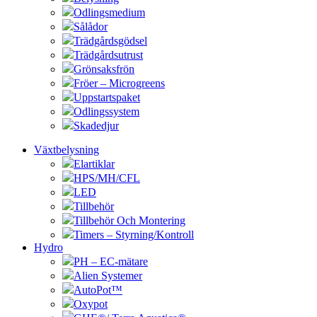
Odlingsmedium
Sålådor
Trädgårdsgödsel
Trädgårdsutrust
Grönsaksfrön
Fröer – Microgreens
Uppstartspaket
Odlingssystem
Skadedjur
Växtbelysning
Elartiklar
HPS/MH/CFL
LED
Tillbehör
Tillbehör Och Montering
Timers – Styrning/Kontroll
Hydro
PH – EC-mätare
Alien Systemer
AutoPot™
Oxypot