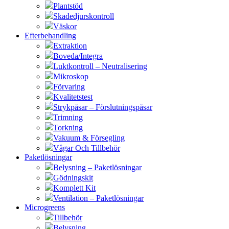
Plantstöd
Skadedjurskontroll
Väskor
Efterbehandling
Extraktion
Boveda/Integra
Luktkontroll – Neutralisering
Mikroskop
Förvaring
Kvalitetstest
Strykpåsar – Förslutningspåsar
Trimning
Torkning
Vakuum & Försegling
Vågar Och Tillbehör
Paketlösningar
Belysning – Paketlösningar
Gödningskit
Komplett Kit
Ventilation – Paketlösningar
Microgreens
Tillbehör
Belysning