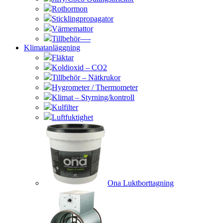
Rothormon
Sticklingpropagator
Värmemattor
Tillbehör—-
Klimatanläggning
Fläktar
Koldioxid – CO2
Tillbehör – Nätkrukor
Hygrometer / Thermometer
Klimat – Styrning/kontroll
Kulfilter
Luftfuktighet
Ona Luktborttagning