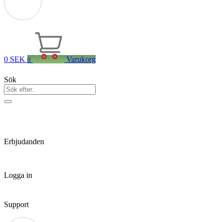
0
SEK
Varukorg
0
Sök
Erbjudanden
Logga in
Support