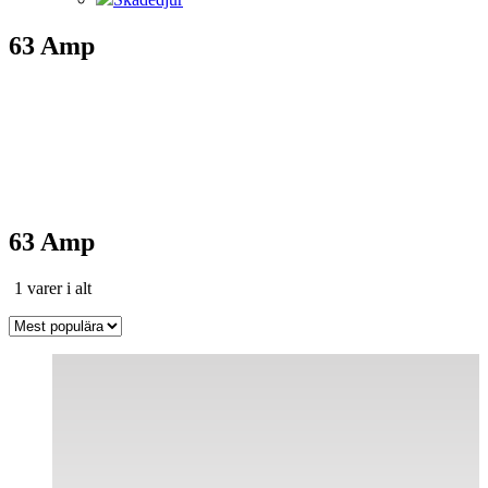
63 Amp
63 Amp
Sortera
1 varer i alt
efter
popularitet
Den
här
produkten
har
flera
varianter.
De