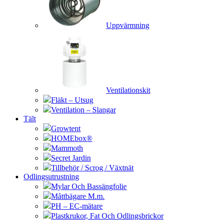
Uppvärmning
Ventilationskit
Fläkt – Utsug
Ventilation – Slangar
Tält
Growtent
HOMEbox®
Mammoth
Secret Jardin
Tillbehör / Scrog / Växtnät
Odlingsutrustning
Mylar Och Bassängfolie
Måttbägare M.m.
PH – EC-mätare
Plastkrukor, Fat Och Odlingsbrickor