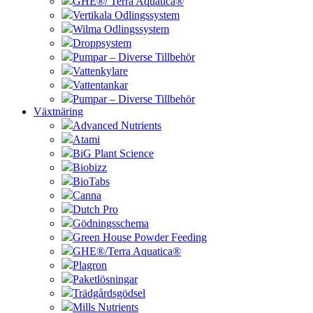
GHE®/ Terra Aquatica®
Vertikala Odlingssystem
Wilma Odlingssystem
Droppsystem
Pumpar – Diverse Tillbehör
Vattenkylare
Vattentankar
Pumpar – Diverse Tillbehör
Växtnäring
Advanced Nutrients
Atami
BiG Plant Science
Biobizz
BioTabs
Canna
Dutch Pro
Gödningsschema
Green House Powder Feeding
GHE®/Terra Aquatica®
Plagron
Paketlösningar
Trädgårdsgödsel
Mills Nutrients