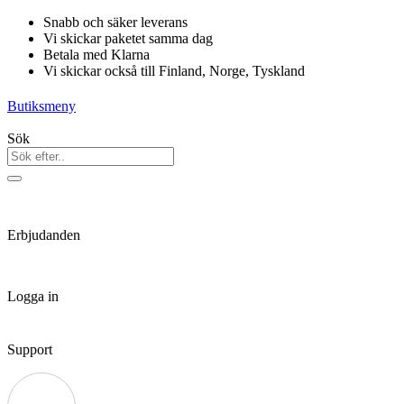
Hoppa
Snabb och säker leverans
till
Vi skickar paketet samma dag
innehåll
Betala med Klarna
Vi skickar också till Finland, Norge, Tyskland
Butiksmeny
Sök
Erbjudanden
Logga in
Support