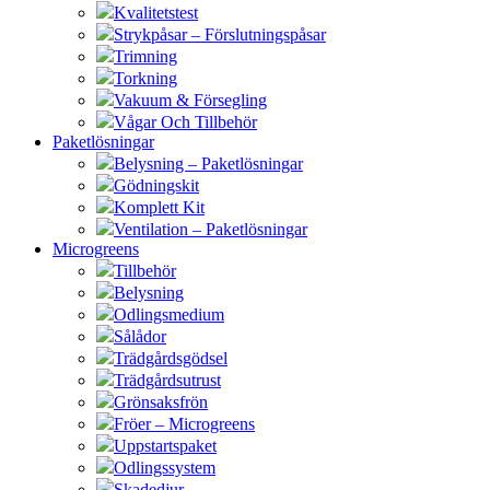
Kvalitetstest
Strykpåsar – Förslutningspåsar
Trimning
Torkning
Vakuum & Försegling
Vågar Och Tillbehör
Paketlösningar
Belysning – Paketlösningar
Gödningskit
Komplett Kit
Ventilation – Paketlösningar
Microgreens
Tillbehör
Belysning
Odlingsmedium
Sålådor
Trädgårdsgödsel
Trädgårdsutrust
Grönsaksfrön
Fröer – Microgreens
Uppstartspaket
Odlingssystem
Skadedjur