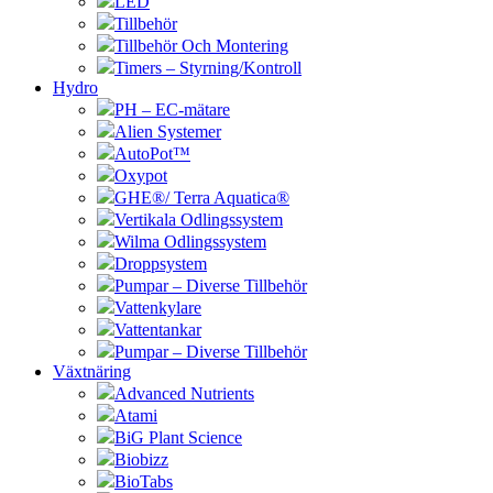
LED
Tillbehör
Tillbehör Och Montering
Timers – Styrning/Kontroll
Hydro
PH – EC-mätare
Alien Systemer
AutoPot™
Oxypot
GHE®/ Terra Aquatica®
Vertikala Odlingssystem
Wilma Odlingssystem
Droppsystem
Pumpar – Diverse Tillbehör
Vattenkylare
Vattentankar
Pumpar – Diverse Tillbehör
Växtnäring
Advanced Nutrients
Atami
BiG Plant Science
Biobizz
BioTabs