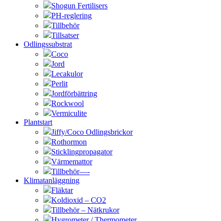
Shogun Fertilisers
PH-reglering
Tillbehör
Tillsatser
Odlingssubstrat
Coco
Jord
Lecakulor
Perlit
Jordförbättring
Rockwool
Vermiculite
Plantstart
Jiffy/Coco Odlingsbrickor
Rothormon
Sticklingpropagator
Värmemattor
Tillbehör—-
Klimatanläggning
Fläktar
Koldioxid – CO2
Tillbehör – Nätkrukor
Hygrometer / Thermometer