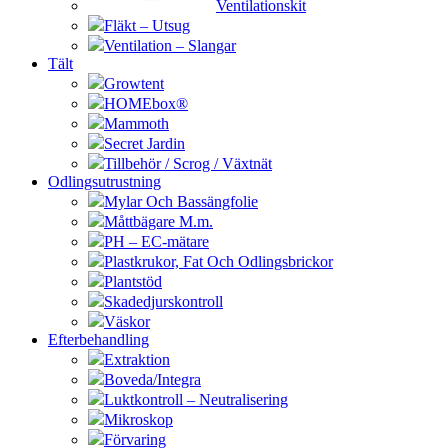
Ventilationskit
Fläkt – Utsug
Ventilation – Slangar
Tält
Growtent
HOMEbox®
Mammoth
Secret Jardin
Tillbehör / Scrog / Växtnät
Odlingsutrustning
Mylar Och Bassängfolie
Måttbägare M.m.
PH – EC-mätare
Plastkrukor, Fat Och Odlingsbrickor
Plantstöd
Skadedjurskontroll
Väskor
Efterbehandling
Extraktion
Boveda/Integra
Luktkontroll – Neutralisering
Mikroskop
Förvaring