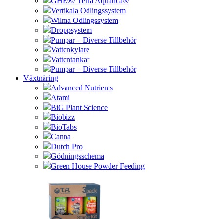
GHE®/ Terra Aquatica®
Vertikala Odlingssystem
Wilma Odlingssystem
Droppsystem
Pumpar – Diverse Tillbehör
Vattenkylare
Vattentankar
Pumpar – Diverse Tillbehör
Växtnäring
Advanced Nutrients
Atami
BiG Plant Science
Biobizz
BioTabs
Canna
Dutch Pro
Gödningsschema
Green House Powder Feeding