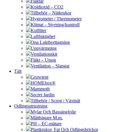
Fläktar
Koldioxid – CO2
Tillbehör – Nätkrukor
Hygrometer / Thermometer
Klimat – Styrning/kontroll
Kulfilter
Luftfuktighet
Ona Luktborttagning
Uppvärmning
Ventilationskit
Fläkt – Utsug
Ventilation – Slangar
Tält
Growtent
HOMEbox®
Mammoth
Secret Jardin
Tillbehör / Scrog / Växtnät
Odlingsutrustning
Mylar Och Bassängfolie
Måttbägare M.m.
PH – EC-mätare
Plastkrukor, Fat Och Odlingsbrickor