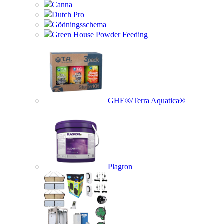
Canna
Dutch Pro
Gödningsschema
Green House Powder Feeding
GHE®/Terra Aquatica®
Plagron