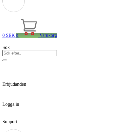
0
SEK
Varukorg
0
Sök
Erbjudanden
Logga in
Support