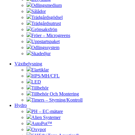
Odlingsmedium
Sålådor
Trädgårdsgödsel
Trädgårdsutrust
Grönsaksfrön
Fröer – Microgreens
Uppstartspaket
Odlingssystem
Skadedjur
Växtbelysning
Elartiklar
HPS/MH/CFL
LED
Tillbehör
Tillbehör Och Montering
Timers – Styrning/Kontroll
Hydro
PH – EC-mätare
Alien Systemer
AutoPot™
Oxypot