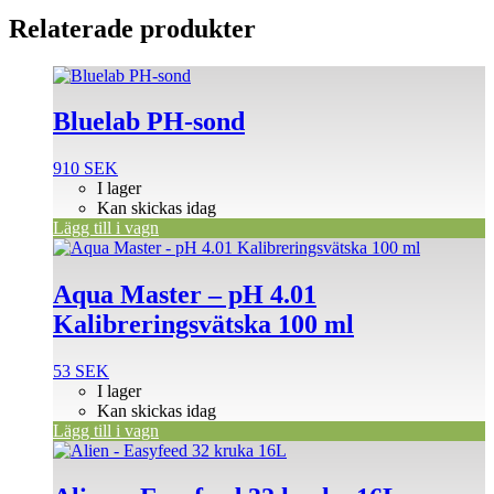
Relaterade produkter
Bluelab PH-sond
910
SEK
I lager
Kan skickas idag
Lägg till i vagn
Aqua Master – pH 4.01
Kalibreringsvätska 100 ml
53
SEK
I lager
Kan skickas idag
Lägg till i vagn