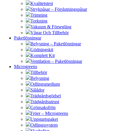
Kvalitetstest
Strykpåsar – Förslutningspåsar
Trimning
Torkning
Vakuum & Försegling
Vågar Och Tillbehör
Paketlösningar
Belysning – Paketlösningar
Gödningskit
Komplett Kit
Ventilation – Paketlösningar
Microgreens
Tillbehör
Belysning
Odlingsmedium
Sålådor
Trädgårdsgödsel
Trädgårdsutrust
Grönsaksfrön
Fröer – Microgreens
Uppstartspaket
Odlingssystem
Skadedjur