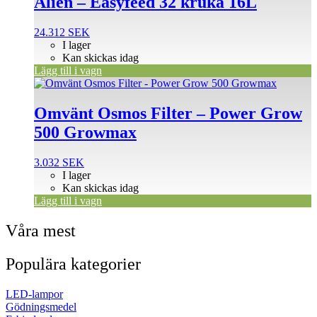
Alien – Easyfeed 32 kruka 16L
24.312
SEK
I lager
Kan skickas idag
Lägg till i vagn
Omvänt Osmos Filter – Power Grow
500 Growmax
3.032
SEK
I lager
Kan skickas idag
Lägg till i vagn
Våra mest
Populära kategorier
LED-lampor
Gödningsmedel