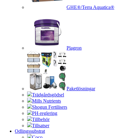
GHE®/Terra Aquatica®
Plagron
Paketlösningar
Trädgårdsgödsel
Mills Nutrients
Shogun Fertilisers
PH-reglering
Tillbehör
Tillsatser
Odlingssubstrat
Coco