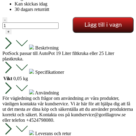
Kan skickas idag
30 dagars returrätt
PotSock
-
Lägg till i vagn
Rund
AutoPot
+
Xl
mängd
Beskrivning
PotSock passar till AutoPot 19 Liter filtkruka eller 25 Liter
plastkruka.
Specifikationer
Vikt
0,05 kg
Användning
För vägledning och frågor om användning av våra produkter,
vänligen kontakta vår kundservice. Vi är här för att hjälpa dig att få
ut det mesta av dina köp och säkerställa att du använder produkterna
korrekt och säkert. Kontakta oss på
kundservice@gorillagrow.se
eller telefon +4524798080.
Leverans och retur