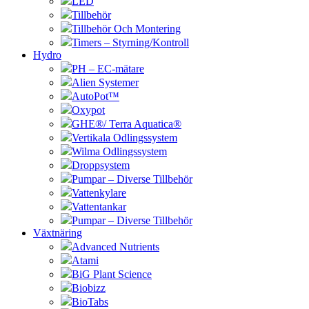
LED
Tillbehör
Tillbehör Och Montering
Timers – Styrning/Kontroll
Hydro
PH – EC-mätare
Alien Systemer
AutoPot™
Oxypot
GHE®/ Terra Aquatica®
Vertikala Odlingssystem
Wilma Odlingssystem
Droppsystem
Pumpar – Diverse Tillbehör
Vattenkylare
Vattentankar
Pumpar – Diverse Tillbehör
Växtnäring
Advanced Nutrients
Atami
BiG Plant Science
Biobizz
BioTabs