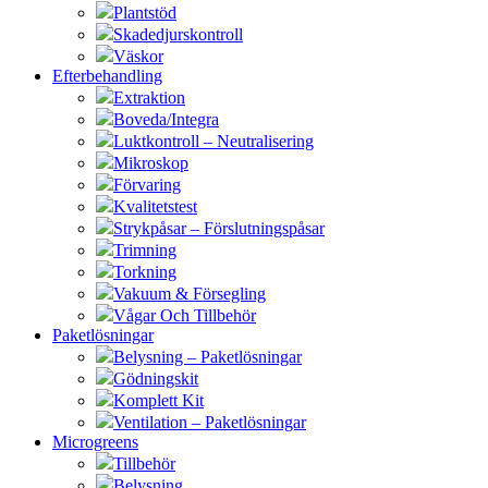
Plantstöd
Skadedjurskontroll
Väskor
Efterbehandling
Extraktion
Boveda/Integra
Luktkontroll – Neutralisering
Mikroskop
Förvaring
Kvalitetstest
Strykpåsar – Förslutningspåsar
Trimning
Torkning
Vakuum & Försegling
Vågar Och Tillbehör
Paketlösningar
Belysning – Paketlösningar
Gödningskit
Komplett Kit
Ventilation – Paketlösningar
Microgreens
Tillbehör
Belysning