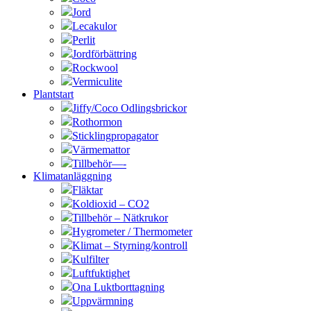
Jord
Lecakulor
Perlit
Jordförbättring
Rockwool
Vermiculite
Plantstart
Jiffy/Coco Odlingsbrickor
Rothormon
Sticklingpropagator
Värmemattor
Tillbehör—-
Klimatanläggning
Fläktar
Koldioxid – CO2
Tillbehör – Nätkrukor
Hygrometer / Thermometer
Klimat – Styrning/kontroll
Kulfilter
Luftfuktighet
Ona Luktborttagning
Uppvärmning