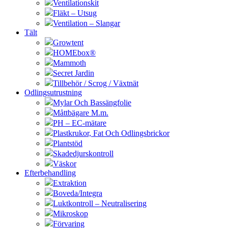
Ventilationskit
Fläkt – Utsug
Ventilation – Slangar
Tält
Growtent
HOMEbox®
Mammoth
Secret Jardin
Tillbehör / Scrog / Växtnät
Odlingsutrustning
Mylar Och Bassängfolie
Måttbägare M.m.
PH – EC-mätare
Plastkrukor, Fat Och Odlingsbrickor
Plantstöd
Skadedjurskontroll
Väskor
Efterbehandling
Extraktion
Boveda/Integra
Luktkontroll – Neutralisering
Mikroskop
Förvaring