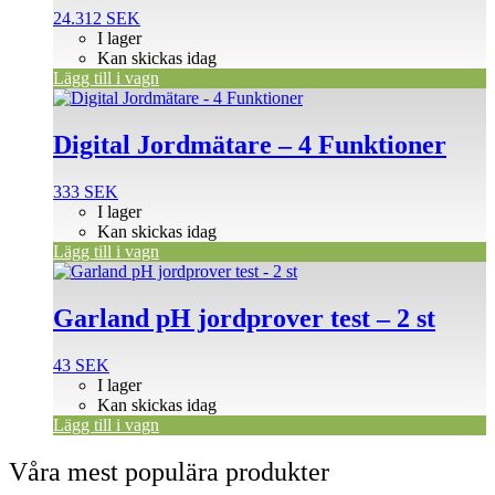
24.312
SEK
I lager
Kan skickas idag
Lägg till i vagn
Digital Jordmätare – 4 Funktioner
333
SEK
I lager
Kan skickas idag
Lägg till i vagn
Garland pH jordprover test – 2 st
43
SEK
I lager
Kan skickas idag
Lägg till i vagn
Våra mest populära produkter