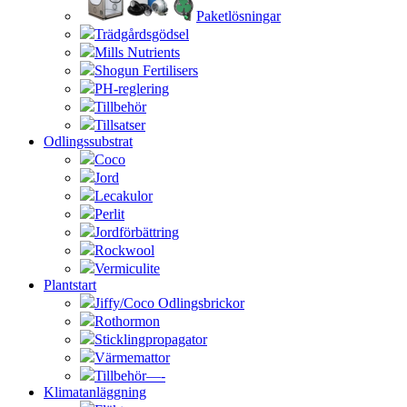
Paketlösningar
Trädgårdsgödsel
Mills Nutrients
Shogun Fertilisers
PH-reglering
Tillbehör
Tillsatser
Odlingssubstrat
Coco
Jord
Lecakulor
Perlit
Jordförbättring
Rockwool
Vermiculite
Plantstart
Jiffy/Coco Odlingsbrickor
Rothormon
Sticklingpropagator
Värmemattor
Tillbehör—-
Klimatanläggning