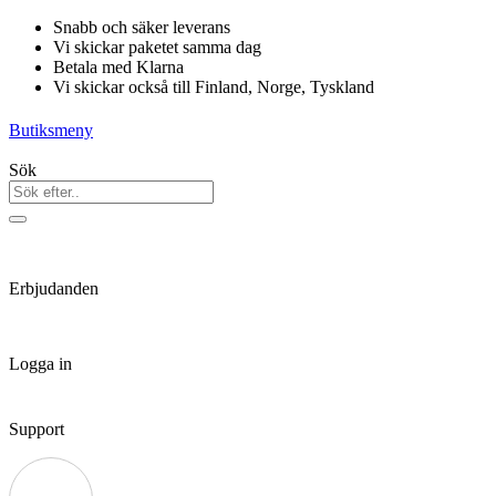
Hoppa
Snabb och säker leverans
till
Vi skickar paketet samma dag
innehåll
Betala med Klarna
Vi skickar också till Finland, Norge, Tyskland
Butiksmeny
Sök
Erbjudanden
Logga in
Support