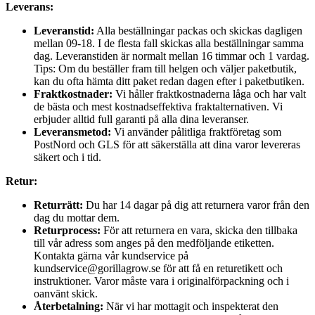
Leverans:
Leveranstid:
Alla beställningar packas och skickas dagligen
mellan 09-18. I de flesta fall skickas alla beställningar samma
dag. Leveranstiden är normalt mellan 16 timmar och 1 vardag.
Tips: Om du beställer fram till helgen och väljer paketbutik,
kan du ofta hämta ditt paket redan dagen efter i paketbutiken.
Fraktkostnader:
Vi håller fraktkostnaderna låga och har valt
de bästa och mest kostnadseffektiva fraktalternativen. Vi
erbjuder alltid full garanti på alla dina leveranser.
Leveransmetod:
Vi använder pålitliga fraktföretag som
PostNord och GLS för att säkerställa att dina varor levereras
säkert och i tid.
Retur:
Returrätt:
Du har 14 dagar på dig att returnera varor från den
dag du mottar dem.
Returprocess:
För att returnera en vara, skicka den tillbaka
till vår adress som anges på den medföljande etiketten.
Kontakta gärna vår kundservice på
kundservice@gorillagrow.se för att få en returetikett och
instruktioner. Varor måste vara i originalförpackning och i
oanvänt skick.
Återbetalning:
När vi har mottagit och inspekterat den