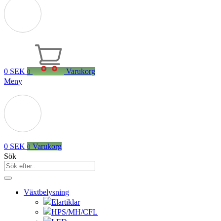
0
SEK
Varukorg
0
Meny
0
SEK
Varukorg
0
Sök
Växtbelysning
Elartiklar
HPS/MH/CFL