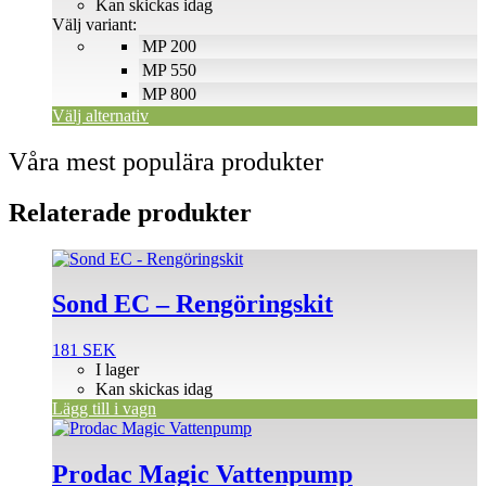
till
Kan skickas idag
olika
302 SEK
Välj variant:
alternativen
MP 200
kan
väljas
MP 550
på
MP 800
produktsidan
Välj alternativ
Våra mest populära produkter
Relaterade produkter
Sond EC – Rengöringskit
181
SEK
I lager
Kan skickas idag
Lägg till i vagn
Den
här
produkten
Prodac Magic Vattenpump
har