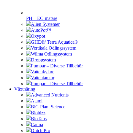
PH – EC-mätare
Alien Systemer
AutoPot™
Oxypot
GHE®/ Terra Aquatica®
Vertikala Odlingssystem
Wilma Odlingssystem
Droppsystem
Pumpar – Diverse Tillbehör
Vattenkylare
Vattentankar
Pumpar – Diverse Tillbehör
Växtnäring
Advanced Nutrients
Atami
BiG Plant Science
Biobizz
BioTabs
Canna
Dutch Pro