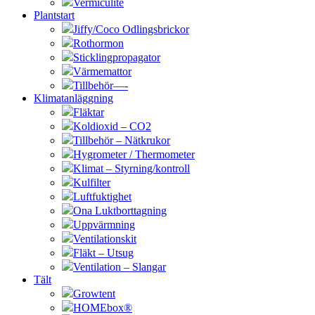
Vermiculite
Plantstart
Jiffy/Coco Odlingsbrickor
Rothormon
Sticklingpropagator
Värmemattor
Tillbehör—-
Klimatanläggning
Fläktar
Koldioxid – CO2
Tillbehör – Nätkrukor
Hygrometer / Thermometer
Klimat – Styrning/kontroll
Kulfilter
Luftfuktighet
Ona Luktborttagning
Uppvärmning
Ventilationskit
Fläkt – Utsug
Ventilation – Slangar
Tält
Growtent
HOMEbox®