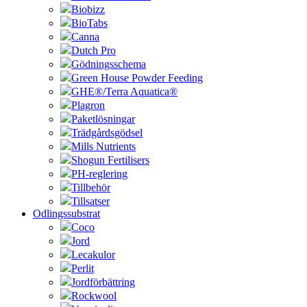
Biobizz
BioTabs
Canna
Dutch Pro
Gödningsschema
Green House Powder Feeding
GHE®/Terra Aquatica®
Plagron
Paketlösningar
Trädgårdsgödsel
Mills Nutrients
Shogun Fertilisers
PH-reglering
Tillbehör
Tillsatser
Odlingssubstrat
Coco
Jord
Lecakulor
Perlit
Jordförbättring
Rockwool