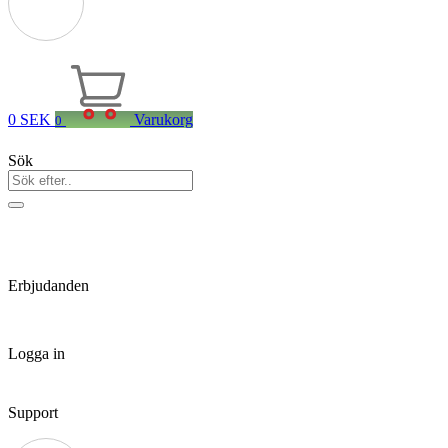
0
SEK
Varukorg
0
Sök
Erbjudanden
Logga in
Support