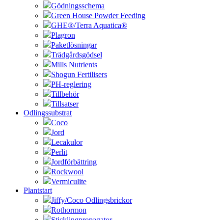
Gödningsschema
Green House Powder Feeding
GHE®/Terra Aquatica®
Plagron
Paketlösningar
Trädgårdsgödsel
Mills Nutrients
Shogun Fertilisers
PH-reglering
Tillbehör
Tillsatser
Odlingssubstrat
Coco
Jord
Lecakulor
Perlit
Jordförbättring
Rockwool
Vermiculite
Plantstart
Jiffy/Coco Odlingsbrickor
Rothormon
Sticklingpropagator