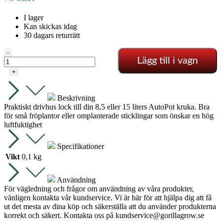
I lager
Kan skickas idag
30 dagars returrätt
Propagator
-
Lägg till i vagn
Drivhus
8.5/15
+
L
AutoPot
mängd
Beskrivning
Praktiskt drivhus lock till din 8,5 eller 15 liters AutoPot kruka. Bra
för små fröplantor eller omplanterade sticklingar som önskar en hög
luftfuktighet
Specifikationer
Vikt
0,1 kg
Användning
För vägledning och frågor om användning av våra produkter,
vänligen kontakta vår kundservice. Vi är här för att hjälpa dig att få
ut det mesta av dina köp och säkerställa att du använder produkterna
korrekt och säkert. Kontakta oss på
kundservice@gorillagrow.se