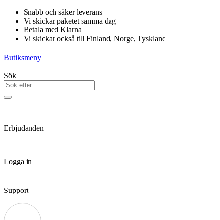
Hoppa
Snabb och säker leverans
till
Vi skickar paketet samma dag
innehåll
Betala med Klarna
Vi skickar också till Finland, Norge, Tyskland
Butiksmeny
Sök
Erbjudanden
Logga in
Support