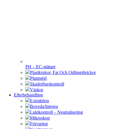
PH – EC-mätare
Plastkrukor, Fat Och Odlingsbrickor
Plantstöd
Skadedjurskontroll
Väskor
Efterbehandling
Extraktion
Boveda/Integra
Luktkontroll – Neutralisering
Mikroskop
Förvaring