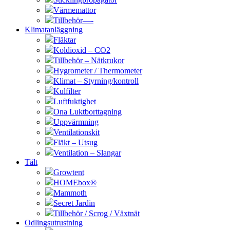
Värmemattor
Tillbehör—-
Klimatanläggning
Fläktar
Koldioxid – CO2
Tillbehör – Nätkrukor
Hygrometer / Thermometer
Klimat – Styrning/kontroll
Kulfilter
Luftfuktighet
Ona Luktborttagning
Uppvärmning
Ventilationskit
Fläkt – Utsug
Ventilation – Slangar
Tält
Growtent
HOMEbox®
Mammoth
Secret Jardin
Tillbehör / Scrog / Växtnät
Odlingsutrustning