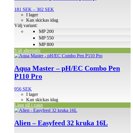
flera
Prisintervall:
181
SEK
–
302
SEK
varianter.
181 SEK
I lager
De
till
Kan skickas idag
olika
302 SEK
Välj variant:
alternativen
MP 200
kan
väljas
MP 550
på
MP 800
produktsidan
Välj alternativ
Aqua Master – pH/EC Combo Pen
P110 Pro
956
SEK
I lager
Kan skickas idag
Lägg till i vagn
Alien – Easyfeed 32 kruka 16L