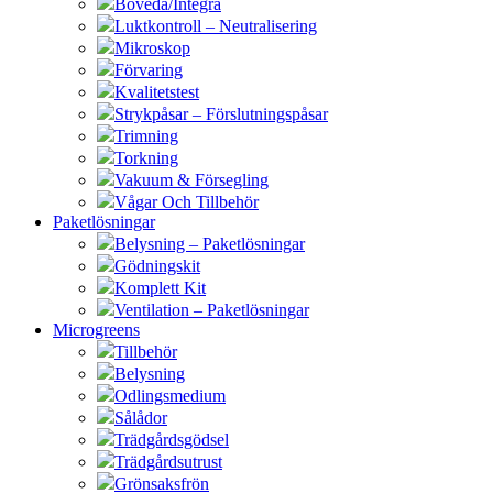
Boveda/Integra
Luktkontroll – Neutralisering
Mikroskop
Förvaring
Kvalitetstest
Strykpåsar – Förslutningspåsar
Trimning
Torkning
Vakuum & Försegling
Vågar Och Tillbehör
Paketlösningar
Belysning – Paketlösningar
Gödningskit
Komplett Kit
Ventilation – Paketlösningar
Microgreens
Tillbehör
Belysning
Odlingsmedium
Sålådor
Trädgårdsgödsel
Trädgårdsutrust
Grönsaksfrön