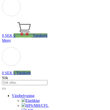
0
SEK
Varukorg
0
Meny
0
SEK
Varukorg
0
Sök
Växtbelysning
Elartiklar
HPS/MH/CFL