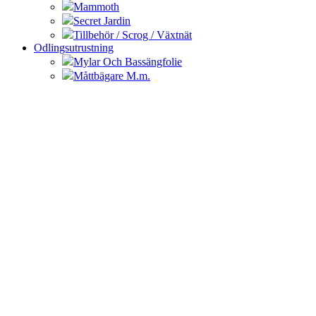
Mammoth
Secret Jardin
Tillbehör / Scrog / Växtnät
Odlingsutrustning
Mylar Och Bassängfolie
Måttbägare M.m.