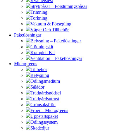
Kvalitetstest
Strykpåsar – Förslutningspåsar
Trimning
Torkning
Vakuum & Försegling
Vågar Och Tillbehör
Paketlösningar
Belysning – Paketlösningar
Gödningskit
Komplett Kit
Ventilation – Paketlösningar
Microgreens
Tillbehör
Belysning
Odlingsmedium
Sålådor
Trädgårdsgödsel
Trädgårdsutrust
Grönsaksfrön
Fröer – Microgreens
Uppstartspaket
Odlingssystem
Skadedjur