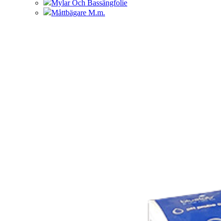
Mylar Och Bassängfolie
Måttbägare M.m.