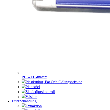
PH – EC-mätare
Plastkrukor, Fat Och Odlingsbrickor
Plantstöd
Skadedjurskontroll
Väskor
Efterbehandling
Extraktion