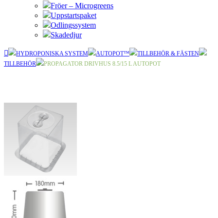
Fröer – Microgreens
Uppstartspaket
Odlingssystem
Skadedjur
HYDROPONISKA SYSTEM
AUTOPOT™
TILLBEHÖR & FÄSTEN
TILLBEHÖR
PROPAGATOR DRIVHUS 8.5/15 L AUTOPOT