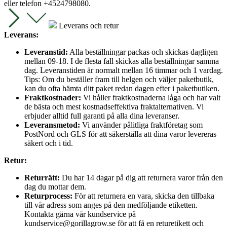
eller telefon +4524798080.
Leverans och retur
Leverans:
Leveranstid:
Alla beställningar packas och skickas dagligen
mellan 09-18. I de flesta fall skickas alla beställningar samma
dag. Leveranstiden är normalt mellan 16 timmar och 1 vardag.
Tips: Om du beställer fram till helgen och väljer paketbutik,
kan du ofta hämta ditt paket redan dagen efter i paketbutiken.
Fraktkostnader:
Vi håller fraktkostnaderna låga och har valt
de bästa och mest kostnadseffektiva fraktalternativen. Vi
erbjuder alltid full garanti på alla dina leveranser.
Leveransmetod:
Vi använder pålitliga fraktföretag som
PostNord och GLS för att säkerställa att dina varor levereras
säkert och i tid.
Retur:
Returrätt:
Du har 14 dagar på dig att returnera varor från den
dag du mottar dem.
Returprocess:
För att returnera en vara, skicka den tillbaka
till vår adress som anges på den medföljande etiketten.
Kontakta gärna vår kundservice på
kundservice@gorillagrow.se för att få en returetikett och