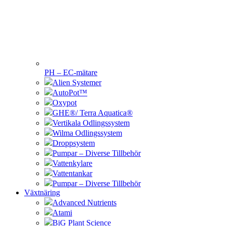
PH – EC-mätare
Alien Systemer
AutoPot™
Oxypot
GHE®/ Terra Aquatica®
Vertikala Odlingssystem
Wilma Odlingssystem
Droppsystem
Pumpar – Diverse Tillbehör
Vattenkylare
Vattentankar
Pumpar – Diverse Tillbehör
Växtnäring
Advanced Nutrients
Atami
BiG Plant Science