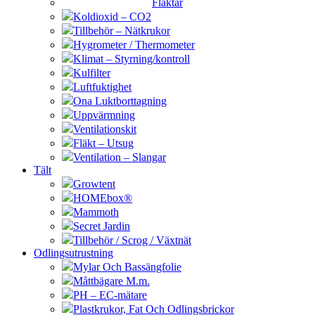
Fläktar
Koldioxid – CO2
Tillbehör – Nätkrukor
Hygrometer / Thermometer
Klimat – Styrning/kontroll
Kulfilter
Luftfuktighet
Ona Luktborttagning
Uppvärmning
Ventilationskit
Fläkt – Utsug
Ventilation – Slangar
Tält
Growtent
HOMEbox®
Mammoth
Secret Jardin
Tillbehör / Scrog / Växtnät
Odlingsutrustning
Mylar Och Bassängfolie
Måttbägare M.m.
PH – EC-mätare
Plastkrukor, Fat Och Odlingsbrickor