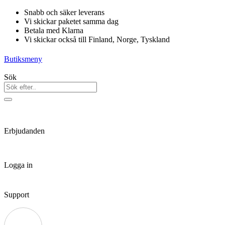
Hoppa
Snabb och säker leverans
till
Vi skickar paketet samma dag
innehåll
Betala med Klarna
Vi skickar också till Finland, Norge, Tyskland
Butiksmeny
Sök
Erbjudanden
Logga in
Support