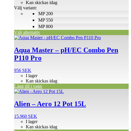
till
Kan skickas idag
olika
302 SEK
Välj variant:
alternativen
MP 200
kan
väljas
MP 550
på
MP 800
produktsidan
Välj alternativ
Aqua Master – pH/EC Combo Pen
P110 Pro
956
SEK
I lager
Kan skickas idag
Lägg till i vagn
Alien – Aero 12 Pot 15L
15.960
SEK
I lager
Kan skickas idag