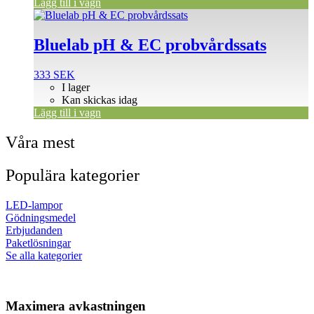
Lägg till i vagn
Bluelab pH & EC probvårdssats
333
SEK
I lager
Kan skickas idag
Lägg till i vagn
Våra mest
Populära kategorier
LED-lampor
Gödningsmedel
Erbjudanden
Paketlösningar
Se alla kategorier
Maximera avkastningen