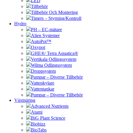
LED
Tillbehör
Tillbehör Och Montering
Timers – Styrning/Kontroll
Hydro
PH – EC-mätare
Alien Systemer
AutoPot™
Oxypot
GHE®/ Terra Aquatica®
Vertikala Odlingssystem
Wilma Odlingssystem
Droppsystem
Pumpar – Diverse Tillbehör
Vattenkylare
Vattentankar
Pumpar – Diverse Tillbehör
Växtnäring
Advanced Nutrients
Atami
BiG Plant Science
Biobizz
BioTabs