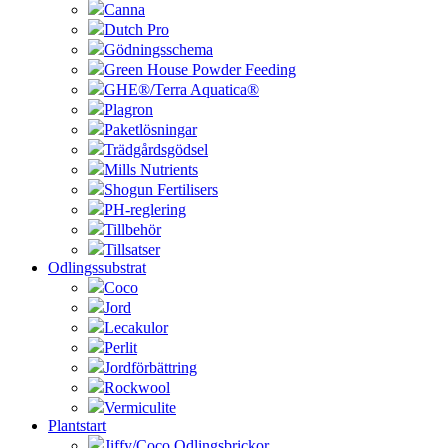
Canna
Dutch Pro
Gödningsschema
Green House Powder Feeding
GHE®/Terra Aquatica®
Plagron
Paketlösningar
Trädgårdsgödsel
Mills Nutrients
Shogun Fertilisers
PH-reglering
Tillbehör
Tillsatser
Odlingssubstrat
Coco
Jord
Lecakulor
Perlit
Jordförbättring
Rockwool
Vermiculite
Plantstart
Jiffy/Coco Odlingsbrickor