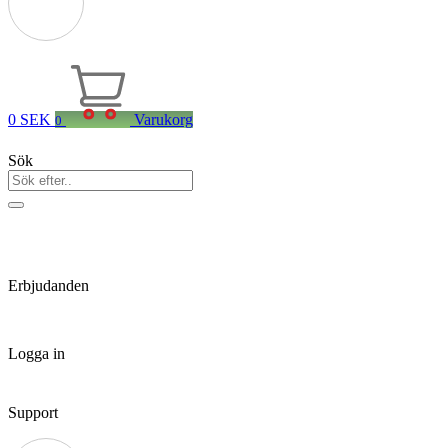
0
SEK
Varukorg
0
Sök
Erbjudanden
Logga in
Support