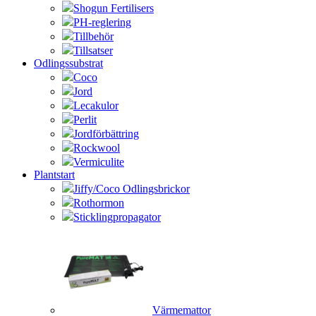
Shogun Fertilisers
PH-reglering
Tillbehör
Tillsatser
Odlingssubstrat
Coco
Jord
Lecakulor
Perlit
Jordförbättring
Rockwool
Vermiculite
Plantstart
Jiffy/Coco Odlingsbrickor
Rothormon
Sticklingpropagator
Värmemattor