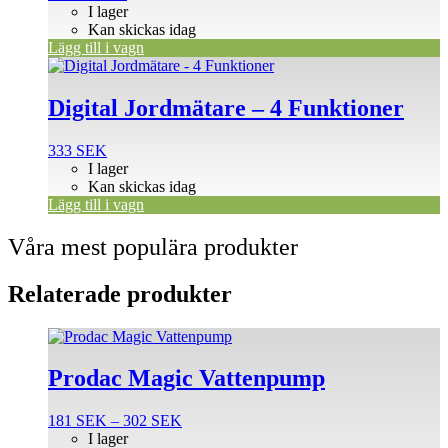
I lager
Kan skickas idag
Lägg till i vagn
Digital Jordmätare – 4 Funktioner
333
SEK
I lager
Kan skickas idag
Lägg till i vagn
Våra mest populära produkter
Relaterade produkter
Den
här
produkten
Prodac Magic Vattenpump
har
flera
Prisintervall:
181
SEK
–
302
SEK
varianter.
181 SEK
I lager
De