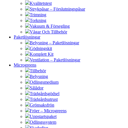
Kvalitetstest
Strykpåsar – Förslutningspåsar
Trimning
Torkning
Vakuum & Försegling
Vågar Och Tillbehör
Paketlösningar
Belysning – Paketlösningar
Gödningskit
Komplett Kit
Ventilation – Paketlösningar
Microgreens
Tillbehör
Belysning
Odlingsmedium
Sålådor
Trädgårdsgödsel
Trädgårdsutrust
Grönsaksfrön
Fröer – Microgreens
Uppstartspaket
Odlingssystem
Skadedjur