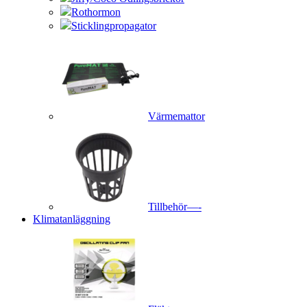
Rothormon
Sticklingpropagator
Värmemattor
Tillbehör—-
Klimatanläggning