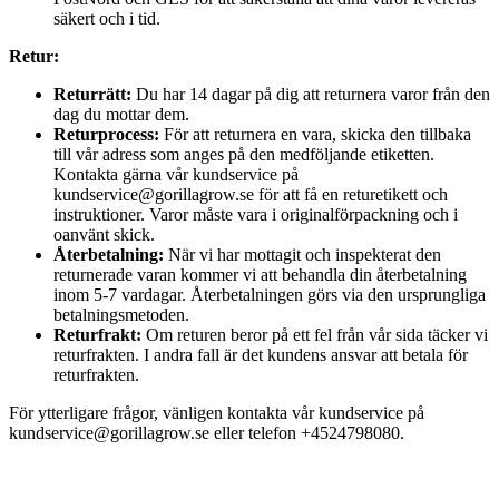
säkert och i tid.
Retur:
Returrätt:
Du har 14 dagar på dig att returnera varor från den
dag du mottar dem.
Returprocess:
För att returnera en vara, skicka den tillbaka
till vår adress som anges på den medföljande etiketten.
Kontakta gärna vår kundservice på
kundservice@gorillagrow.se för att få en returetikett och
instruktioner. Varor måste vara i originalförpackning och i
oanvänt skick.
Återbetalning:
När vi har mottagit och inspekterat den
returnerade varan kommer vi att behandla din återbetalning
inom 5-7 vardagar. Återbetalningen görs via den ursprungliga
betalningsmetoden.
Returfrakt:
Om returen beror på ett fel från vår sida täcker vi
returfrakten. I andra fall är det kundens ansvar att betala för
returfrakten.
För ytterligare frågor, vänligen kontakta vår kundservice på
kundservice@gorillagrow.se eller telefon +4524798080.