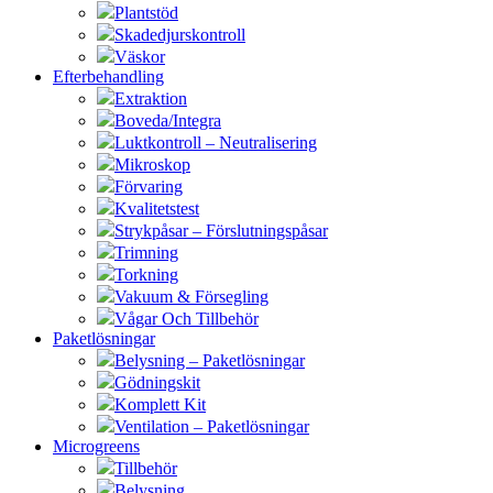
Plantstöd
Skadedjurskontroll
Väskor
Efterbehandling
Extraktion
Boveda/Integra
Luktkontroll – Neutralisering
Mikroskop
Förvaring
Kvalitetstest
Strykpåsar – Förslutningspåsar
Trimning
Torkning
Vakuum & Försegling
Vågar Och Tillbehör
Paketlösningar
Belysning – Paketlösningar
Gödningskit
Komplett Kit
Ventilation – Paketlösningar
Microgreens
Tillbehör
Belysning