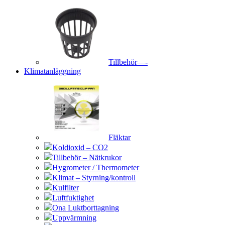
Tillbehör—-
Klimatanläggning
Fläktar
Koldioxid – CO2
Tillbehör – Nätkrukor
Hygrometer / Thermometer
Klimat – Styrning/kontroll
Kulfilter
Luftfuktighet
Ona Luktborttagning
Uppvärmning