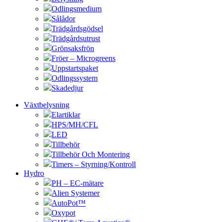
Odlingsmedium
Sålådor
Trädgårdsgödsel
Trädgårdsutrust
Grönsaksfrön
Fröer – Microgreens
Uppstartspaket
Odlingssystem
Skadedjur
Växtbelysning
Elartiklar
HPS/MH/CFL
LED
Tillbehör
Tillbehör Och Montering
Timers – Styrning/Kontroll
Hydro
PH – EC-mätare
Alien Systemer
AutoPot™
Oxypot