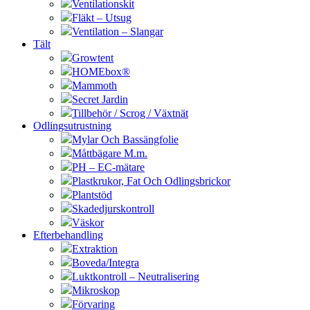
Ventilationskit
Fläkt – Utsug
Ventilation – Slangar
Tält
Growtent
HOMEbox®
Mammoth
Secret Jardin
Tillbehör / Scrog / Växtnät
Odlingsutrustning
Mylar Och Bassängfolie
Måttbägare M.m.
PH – EC-mätare
Plastkrukor, Fat Och Odlingsbrickor
Plantstöd
Skadedjurskontroll
Väskor
Efterbehandling
Extraktion
Boveda/Integra
Luktkontroll – Neutralisering
Mikroskop
Förvaring