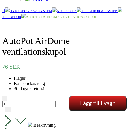
HYDROPONISKA SYSTEM
AUTOPOT™
TILLBEHÖR & FÄSTEN
TILLBEHÖR
AUTOPOT AIRDOME VENTILATIONSKUPOL
AutoPot AirDome
ventilationskupol
76
SEK
I lager
Kan skickas idag
30 dagars returrätt
AutoPot
-
Lägg till i vagn
AirDome
ventilationskupol
+
mängd
Beskrivning