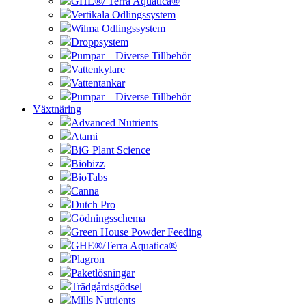
GHE®/ Terra Aquatica®
Vertikala Odlingssystem
Wilma Odlingssystem
Droppsystem
Pumpar – Diverse Tillbehör
Vattenkylare
Vattentankar
Pumpar – Diverse Tillbehör
Växtnäring
Advanced Nutrients
Atami
BiG Plant Science
Biobizz
BioTabs
Canna
Dutch Pro
Gödningsschema
Green House Powder Feeding
GHE®/Terra Aquatica®
Plagron
Paketlösningar
Trädgårdsgödsel
Mills Nutrients