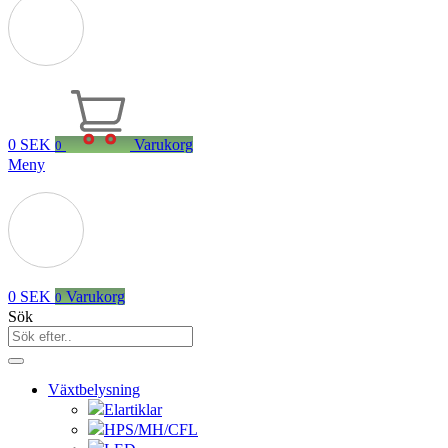
0
SEK
Varukorg
0
Meny
0
SEK
Varukorg
0
Sök
Växtbelysning
Elartiklar
HPS/MH/CFL