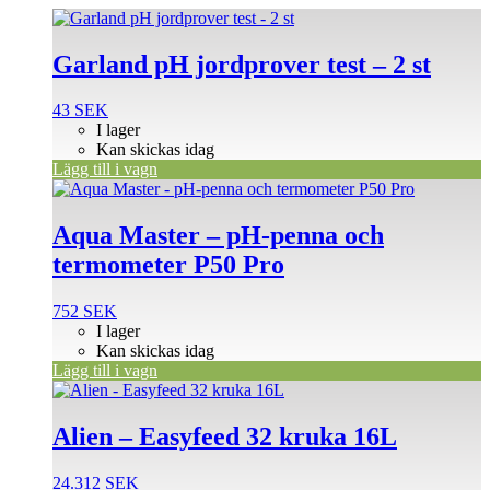
Garland pH jordprover test – 2 st
43
SEK
I lager
Kan skickas idag
Lägg till i vagn
Aqua Master – pH-penna och
termometer P50 Pro
752
SEK
I lager
Kan skickas idag
Lägg till i vagn
Alien – Easyfeed 32 kruka 16L
24.312
SEK