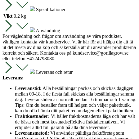
Specifikationer
Vikt
0,2 kg
Användning
För vägledning och frågor om användning av våra produkter,
vänligen kontakta vår kundservice. Vi är här för att hjälpa dig att få
ut det mesta av dina köp och säkerställa att du använder produkterna
korrekt och säkert. Kontakta oss på
kundservice@gorillagrow.se
eller telefon +4524798080.
Leverans och retur
Leverans:
Leveranstid:
Alla beställningar packas och skickas dagligen
mellan 09-18. I de flesta fall skickas alla beställningar samma
dag. Leveranstiden är normalt mellan 16 timmar och 1 vardag.
Tips: Om du beställer fram till helgen och väljer paketbutik,
kan du ofta hämta ditt paket redan dagen efter i paketbutiken.
Fraktkostnader:
Vi håller fraktkostnaderna låga och har valt
de bästa och mest kostnadseffektiva fraktalternativen. Vi
erbjuder alltid full garanti på alla dina leveranser.
Leveransmetod:
Vi använder pålitliga fraktföretag som
PostNord och GLS för att säkerställa att dina varor levereras