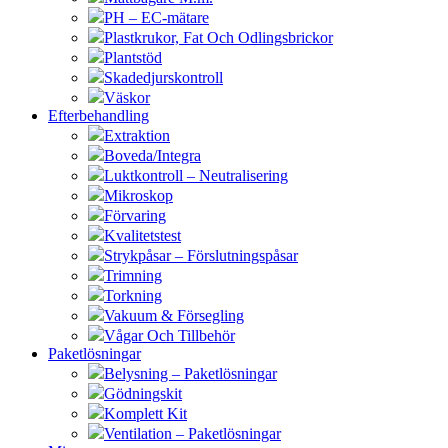
PH – EC-mätare
Plastkrukor, Fat Och Odlingsbrickor
Plantstöd
Skadedjurskontroll
Väskor
Efterbehandling
Extraktion
Boveda/Integra
Luktkontroll – Neutralisering
Mikroskop
Förvaring
Kvalitetstest
Strykpåsar – Förslutningspåsar
Trimning
Torkning
Vakuum & Försegling
Vågar Och Tillbehör
Paketlösningar
Belysning – Paketlösningar
Gödningskit
Komplett Kit
Ventilation – Paketlösningar