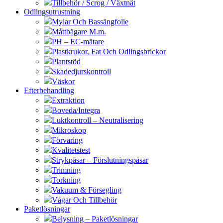
Tillbehör / Scrog / Växtnät
Odlingsutrustning
Mylar Och Bassängfolie
Måttbägare M.m.
PH – EC-mätare
Plastkrukor, Fat Och Odlingsbrickor
Plantstöd
Skadedjurskontroll
Väskor
Efterbehandling
Extraktion
Boveda/Integra
Luktkontroll – Neutralisering
Mikroskop
Förvaring
Kvalitetstest
Strykpåsar – Förslutningspåsar
Trimning
Torkning
Vakuum & Försegling
Vågar Och Tillbehör
Paketlösningar
Belysning – Paketlösningar