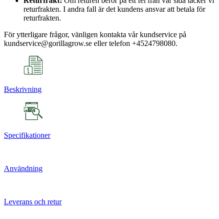
Returfrakt:
Om returen beror på ett fel från vår sida täcker vi
returfrakten. I andra fall är det kundens ansvar att betala för
returfrakten.
För ytterligare frågor, vänligen kontakta vår kundservice på
kundservice@gorillagrow.se eller telefon +4524798080.
Beskrivning
Specifikationer
Användning
Leverans och retur