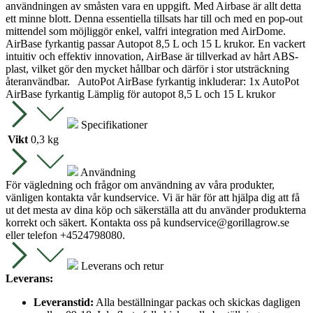
användningen av småsten vara en uppgift. Med Airbase är allt detta
ett minne blott. Denna essentiella tillsats har till och med en pop-out
mittendel som möjliggör enkel, valfri integration med AirDome.
AirBase fyrkantig passar Autopot 8,5 L och 15 L krukor. En vackert
intuitiv och effektiv innovation, AirBase är tillverkad av hårt ABS-
plast, vilket gör den mycket hållbar och därför i stor utsträckning
återanvändbar. AutoPot AirBase fyrkantig inkluderar: 1x AutoPot
AirBase fyrkantig Lämplig för autopot 8,5 L och 15 L krukor
Specifikationer
Vikt
0,3 kg
Användning
För vägledning och frågor om användning av våra produkter,
vänligen kontakta vår kundservice. Vi är här för att hjälpa dig att få
ut det mesta av dina köp och säkerställa att du använder produkterna
korrekt och säkert. Kontakta oss på
kundservice@gorillagrow.se
eller telefon +4524798080.
Leverans och retur
Leverans:
Leveranstid:
Alla beställningar packas och skickas dagligen