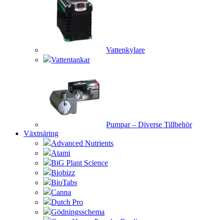
Vattenkylare
Vattentankar
Pumpar – Diverse Tillbehör
Växtnäring
Advanced Nutrients
Atami
BiG Plant Science
Biobizz
BioTabs
Canna
Dutch Pro
Gödningsschema