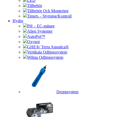
LED
Tillbehör
Tillbehör Och Montering
Timers – Styrning/Kontroll
Hydro
PH – EC-mätare
Alien Systemer
AutoPot™
Oxypot
GHE®/ Terra Aquatica®
Vertikala Odlingssystem
Wilma Odlingssystem
Droppsystem