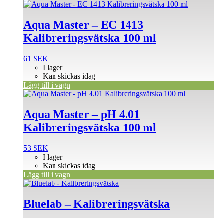
Aqua Master – EC 1413
Kalibreringsvätska 100 ml
61
SEK
I lager
Kan skickas idag
Lägg till i vagn
Aqua Master – pH 4.01
Kalibreringsvätska 100 ml
53
SEK
I lager
Kan skickas idag
Lägg till i vagn
Den
här
produkten
Bluelab – Kalibreringsvätska
har
flera