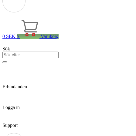
0
SEK
Varukorg
0
Sök
Erbjudanden
Logga in
Support