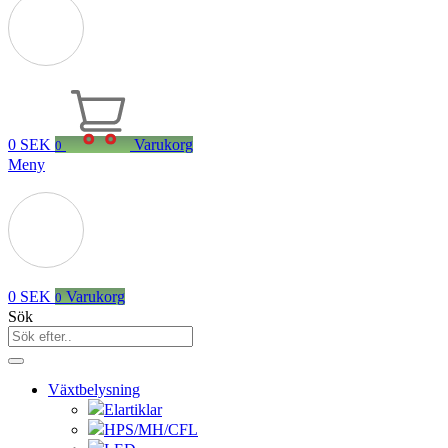
0
SEK
Varukorg
0
Meny
0
SEK
Varukorg
0
Sök
Växtbelysning
Elartiklar
HPS/MH/CFL