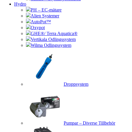
Hydro
PH – EC-mätare
Alien Systemer
AutoPot™
Oxypot
GHE®/ Terra Aquatica®
Vertikala Odlingssystem
Wilma Odlingssystem
Droppsystem
Pumpar – Diverse Tillbehör