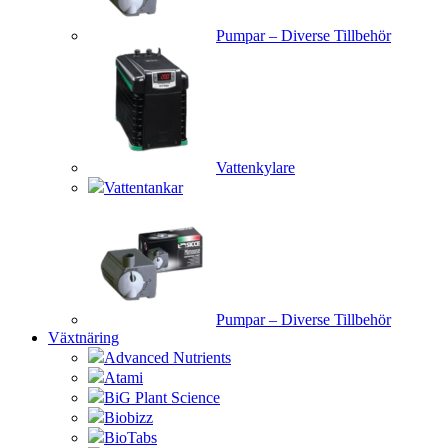
Pumpar – Diverse Tillbehör
Vattenkylare
Vattentankar
Pumpar – Diverse Tillbehör
Växtnäring
Advanced Nutrients
Atami
BiG Plant Science
Biobizz
BioTabs