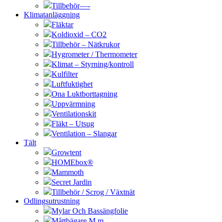
Tillbehör—-
Klimatanläggning
Fläktar
Koldioxid – CO2
Tillbehör – Nätkrukor
Hygrometer / Thermometer
Klimat – Styrning/kontroll
Kulfilter
Luftfuktighet
Ona Luktborttagning
Uppvärmning
Ventilationskit
Fläkt – Utsug
Ventilation – Slangar
Tält
Growtent
HOMEbox®
Mammoth
Secret Jardin
Tillbehör / Scrog / Växtnät
Odlingsutrustning
Mylar Och Bassängfolie
Måttbägare M.m.