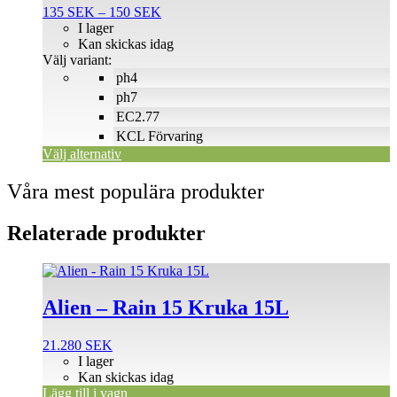
Prisintervall:
135
SEK
–
150
SEK
varianter.
135 SEK
I lager
De
till
Kan skickas idag
olika
150 SEK
Välj variant:
alternativen
ph4
kan
väljas
ph7
på
EC2.77
produktsidan
KCL Förvaring
Välj alternativ
Våra mest populära produkter
Relaterade produkter
Alien – Rain 15 Kruka 15L
21.280
SEK
I lager
Kan skickas idag
Lägg till i vagn