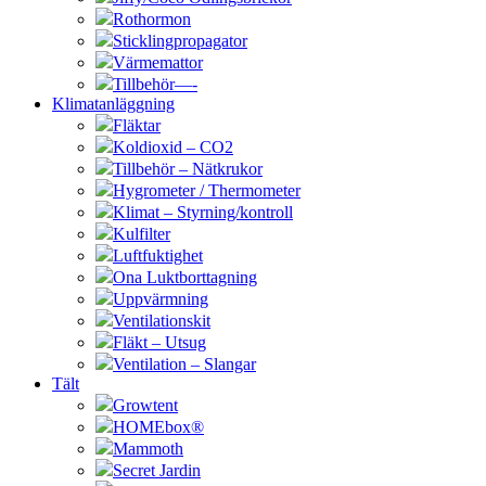
Rothormon
Sticklingpropagator
Värmemattor
Tillbehör—-
Klimatanläggning
Fläktar
Koldioxid – CO2
Tillbehör – Nätkrukor
Hygrometer / Thermometer
Klimat – Styrning/kontroll
Kulfilter
Luftfuktighet
Ona Luktborttagning
Uppvärmning
Ventilationskit
Fläkt – Utsug
Ventilation – Slangar
Tält
Growtent
HOMEbox®
Mammoth
Secret Jardin