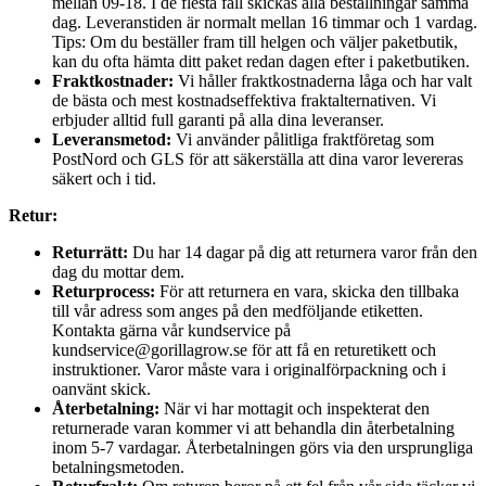
mellan 09-18. I de flesta fall skickas alla beställningar samma
dag. Leveranstiden är normalt mellan 16 timmar och 1 vardag.
Tips: Om du beställer fram till helgen och väljer paketbutik,
kan du ofta hämta ditt paket redan dagen efter i paketbutiken.
Fraktkostnader:
Vi håller fraktkostnaderna låga och har valt
de bästa och mest kostnadseffektiva fraktalternativen. Vi
erbjuder alltid full garanti på alla dina leveranser.
Leveransmetod:
Vi använder pålitliga fraktföretag som
PostNord och GLS för att säkerställa att dina varor levereras
säkert och i tid.
Retur:
Returrätt:
Du har 14 dagar på dig att returnera varor från den
dag du mottar dem.
Returprocess:
För att returnera en vara, skicka den tillbaka
till vår adress som anges på den medföljande etiketten.
Kontakta gärna vår kundservice på
kundservice@gorillagrow.se för att få en returetikett och
instruktioner. Varor måste vara i originalförpackning och i
oanvänt skick.
Återbetalning:
När vi har mottagit och inspekterat den
returnerade varan kommer vi att behandla din återbetalning
inom 5-7 vardagar. Återbetalningen görs via den ursprungliga
betalningsmetoden.