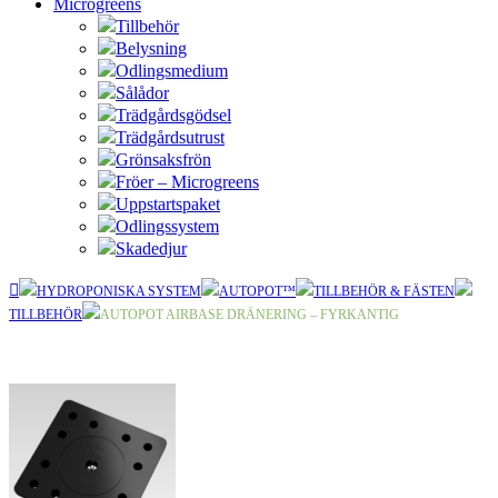
Microgreens
Tillbehör
Belysning
Odlingsmedium
Sålådor
Trädgårdsgödsel
Trädgårdsutrust
Grönsaksfrön
Fröer – Microgreens
Uppstartspaket
Odlingssystem
Skadedjur
HYDROPONISKA SYSTEM
AUTOPOT™
TILLBEHÖR & FÄSTEN
TILLBEHÖR
AUTOPOT AIRBASE DRÄNERING – FYRKANTIG