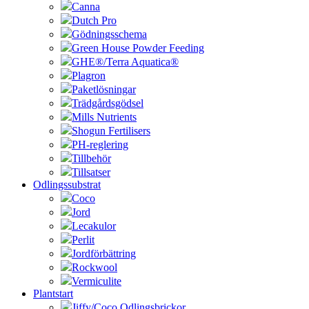
Canna
Dutch Pro
Gödningsschema
Green House Powder Feeding
GHE®/Terra Aquatica®
Plagron
Paketlösningar
Trädgårdsgödsel
Mills Nutrients
Shogun Fertilisers
PH-reglering
Tillbehör
Tillsatser
Odlingssubstrat
Coco
Jord
Lecakulor
Perlit
Jordförbättring
Rockwool
Vermiculite
Plantstart
Jiffy/Coco Odlingsbrickor