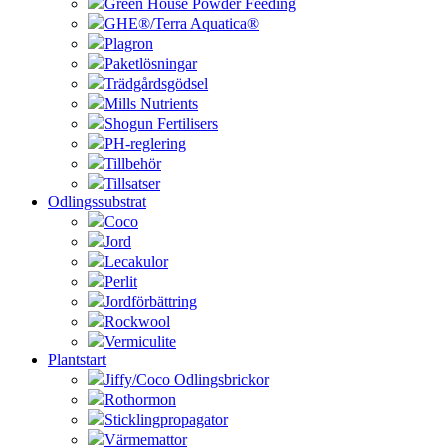
Green House Powder Feeding
GHE®/Terra Aquatica®
Plagron
Paketlösningar
Trädgårdsgödsel
Mills Nutrients
Shogun Fertilisers
PH-reglering
Tillbehör
Tillsatser
Odlingssubstrat
Coco
Jord
Lecakulor
Perlit
Jordförbättring
Rockwool
Vermiculite
Plantstart
Jiffy/Coco Odlingsbrickor
Rothormon
Sticklingpropagator
Värmemattor