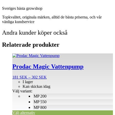
Sveriges bästa growshop
Topkvalitet, originala märken, alltid de bästa priserna, och vår
vänliga kundservice
Andra kunder köper också
Relaterade produkter
Den
här
produkten
Prodac Magic Vattenpump
har
flera
Prisintervall:
181
SEK
–
302
SEK
varianter.
181 SEK
I lager
De
till
Kan skickas idag
olika
302 SEK
Välj variant:
alternativen
MP 200
kan
väljas
MP 550
på
MP 800
produktsidan
Välj alternativ