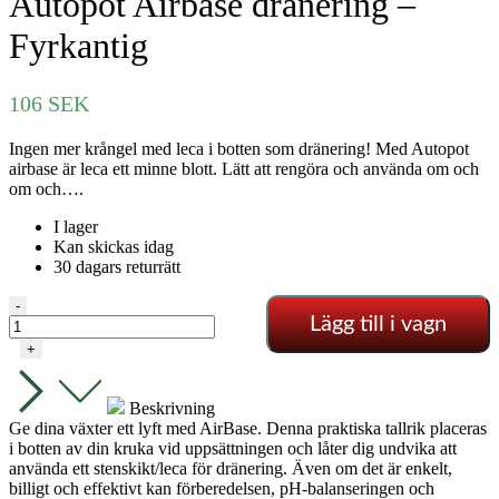
Autopot Airbase dränering –
Fyrkantig
106
SEK
Ingen mer krångel med leca i botten som dränering! Med Autopot
airbase är leca ett minne blott. Lätt att rengöra och använda om och
om och….
I lager
Kan skickas idag
30 dagars returrätt
Autopot
-
Lägg till i vagn
Airbase
dränering
+
-
Fyrkantig
mängd
Beskrivning
Ge dina växter ett lyft med AirBase. Denna praktiska tallrik placeras
i botten av din kruka vid uppsättningen och låter dig undvika att
använda ett stenskikt/leca för dränering. Även om det är enkelt,
billigt och effektivt kan förberedelsen, pH-balanseringen och