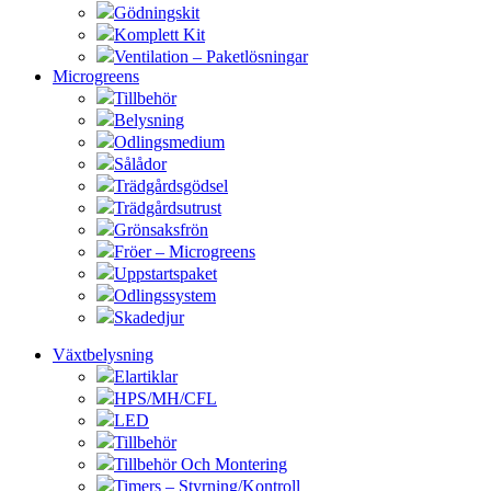
Gödningskit
Komplett Kit
Ventilation – Paketlösningar
Microgreens
Tillbehör
Belysning
Odlingsmedium
Sålådor
Trädgårdsgödsel
Trädgårdsutrust
Grönsaksfrön
Fröer – Microgreens
Uppstartspaket
Odlingssystem
Skadedjur
Växtbelysning
Elartiklar
HPS/MH/CFL
LED
Tillbehör
Tillbehör Och Montering
Timers – Styrning/Kontroll