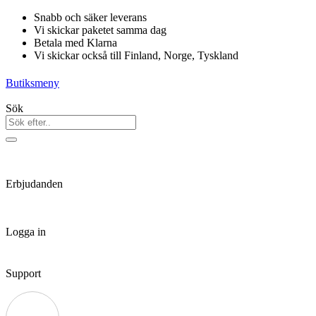
Hoppa
Snabb och säker leverans
till
Vi skickar paketet samma dag
innehåll
Betala med Klarna
Vi skickar också till Finland, Norge, Tyskland
Butiksmeny
Sök
Erbjudanden
Logga in
Support