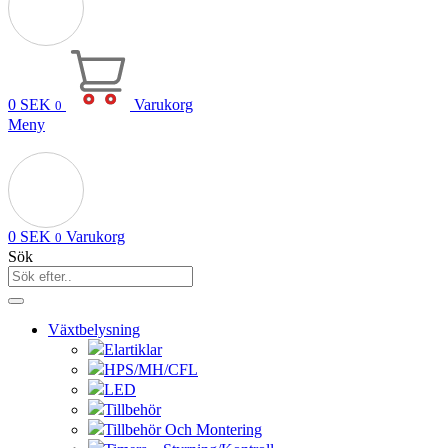
0
SEK
Varukorg
0
Meny
0
SEK
Varukorg
0
Sök
Växtbelysning
Elartiklar
HPS/MH/CFL
LED
Tillbehör
Tillbehör Och Montering