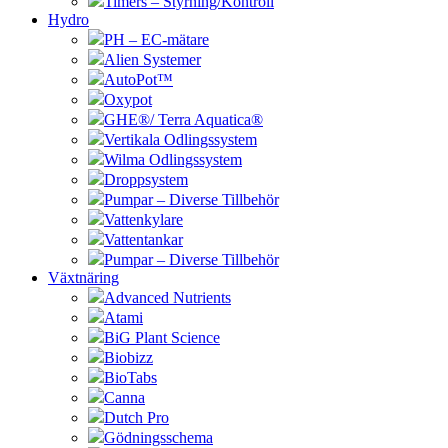
Timers – Styrning/Kontroll
Hydro
PH – EC-mätare
Alien Systemer
AutoPot™
Oxypot
GHE®/ Terra Aquatica®
Vertikala Odlingssystem
Wilma Odlingssystem
Droppsystem
Pumpar – Diverse Tillbehör
Vattenkylare
Vattentankar
Pumpar – Diverse Tillbehör
Växtnäring
Advanced Nutrients
Atami
BiG Plant Science
Biobizz
BioTabs
Canna
Dutch Pro
Gödningsschema