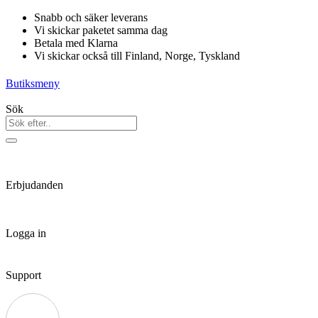
Hoppa
Snabb och säker leverans
till
Vi skickar paketet samma dag
innehåll
Betala med Klarna
Vi skickar också till Finland, Norge, Tyskland
Butiksmeny
Sök
Erbjudanden
Logga in
Support