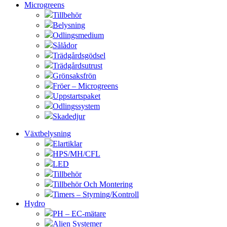
Microgreens
Tillbehör
Belysning
Odlingsmedium
Sålådor
Trädgårdsgödsel
Trädgårdsutrust
Grönsaksfrön
Fröer – Microgreens
Uppstartspaket
Odlingssystem
Skadedjur
Växtbelysning
Elartiklar
HPS/MH/CFL
LED
Tillbehör
Tillbehör Och Montering
Timers – Styrning/Kontroll
Hydro
PH – EC-mätare
Alien Systemer