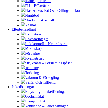
Måttbägare M.m.
PH – EC-mätare
Plastkrukor, Fat Och Odlingsbrickor
Plantstöd
Skadedjurskontroll
Väskor
Efterbehandling
Extraktion
Boveda/Integra
Luktkontroll – Neutralisering
Mikroskop
Förvaring
Kvalitetstest
Strykpåsar – Förslutningspåsar
Trimning
Torkning
Vakuum & Försegling
Vågar Och Tillbehör
Paketlösningar
Belysning – Paketlösningar
Gödningskit
Komplett Kit
Ventilation – Paketlösningar