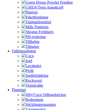
Green House Powder Feeding
GHE®/Terra Aquatica®
Plagron
Paketlösningar
Trädgårdsgödsel
Mills Nutrients
Shogun Fertilisers
PH-reglering
Tillbehör
Tillsatser
Odlingssubstrat
Coco
Jord
Lecakulor
Perlit
Jordförbättring
Rockwool
Vermiculite
Plantstart
Jiffy/Coco Odlingsbrickor
Rothormon
Sticklingpropagator
Värmemattor