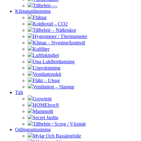
Tillbehör—-
Klimatanläggning
Fläktar
Koldioxid – CO2
Tillbehör – Nätkrukor
Hygrometer / Thermometer
Klimat – Styrning/kontroll
Kulfilter
Luftfuktighet
Ona Luktborttagning
Uppvärmning
Ventilationskit
Fläkt – Utsug
Ventilation – Slangar
Tält
Growtent
HOMEbox®
Mammoth
Secret Jardin
Tillbehör / Scrog / Växtnät
Odlingsutrustning
Mylar Och Bassängfolie