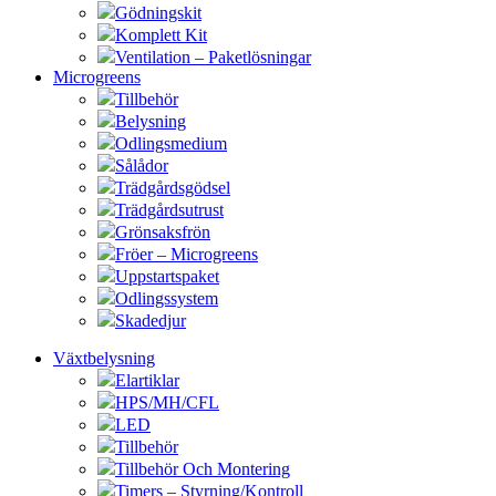
Gödningskit
Komplett Kit
Ventilation – Paketlösningar
Microgreens
Tillbehör
Belysning
Odlingsmedium
Sålådor
Trädgårdsgödsel
Trädgårdsutrust
Grönsaksfrön
Fröer – Microgreens
Uppstartspaket
Odlingssystem
Skadedjur
Växtbelysning
Elartiklar
HPS/MH/CFL
LED
Tillbehör
Tillbehör Och Montering
Timers – Styrning/Kontroll