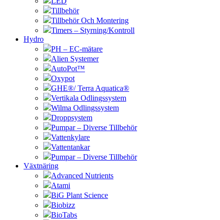
LED
Tillbehör
Tillbehör Och Montering
Timers – Styrning/Kontroll
Hydro
PH – EC-mätare
Alien Systemer
AutoPot™
Oxypot
GHE®/ Terra Aquatica®
Vertikala Odlingssystem
Wilma Odlingssystem
Droppsystem
Pumpar – Diverse Tillbehör
Vattenkylare
Vattentankar
Pumpar – Diverse Tillbehör
Växtnäring
Advanced Nutrients
Atami
BiG Plant Science
Biobizz
BioTabs