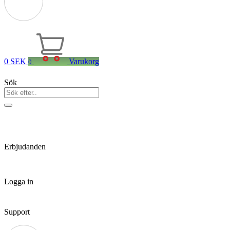
0
SEK
Varukorg
0
Sök
Erbjudanden
Logga in
Support