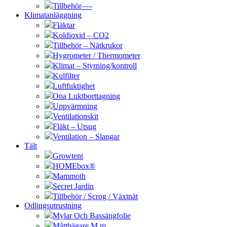
Tillbehör—-
Klimatanläggning
Fläktar
Koldioxid – CO2
Tillbehör – Nätkrukor
Hygrometer / Thermometer
Klimat – Styrning/kontroll
Kulfilter
Luftfuktighet
Ona Luktborttagning
Uppvärmning
Ventilationskit
Fläkt – Utsug
Ventilation – Slangar
Tält
Growtent
HOMEbox®
Mammoth
Secret Jardin
Tillbehör / Scrog / Växtnät
Odlingsutrustning
Mylar Och Bassängfolie
Måttbägare M.m.