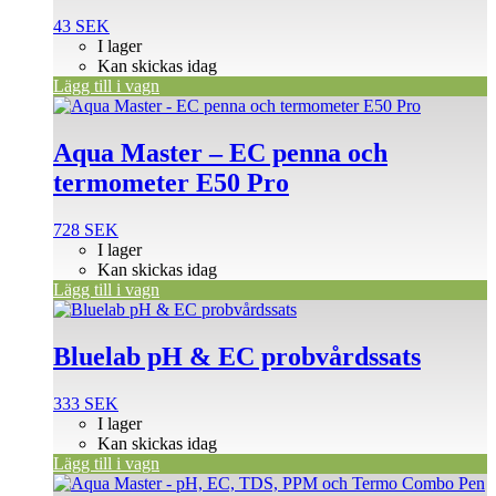
43
SEK
I lager
Kan skickas idag
Lägg till i vagn
Aqua Master – EC penna och
termometer E50 Pro
728
SEK
I lager
Kan skickas idag
Lägg till i vagn
Bluelab pH & EC probvårdssats
333
SEK
I lager
Kan skickas idag
Lägg till i vagn