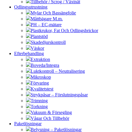
Tillbehör / Scrog / Växtnät
Odlingsutrustning
Mylar Och Bassängfolie
Måttbägare M.m.
PH – EC-mätare
Plastkrukor, Fat Och Odlingsbrickor
Plantstöd
Skadedjurskontroll
Väskor
Efterbehandling
Extraktion
Boveda/Integra
Luktkontroll – Neutralisering
Mikroskop
Förvaring
Kvalitetstest
Strykpåsar – Förslutningspåsar
Trimning
Torkning
Vakuum & Försegling
Vågar Och Tillbehör
Paketlösningar
Belysning – Paketlösningar