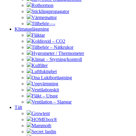
Rothormon
Sticklingpropagator
Värmemattor
Tillbehör—-
Klimatanläggning
Fläktar
Koldioxid – CO2
Tillbehör – Nätkrukor
Hygrometer / Thermometer
Klimat – Styrning/kontroll
Kulfilter
Luftfuktighet
Ona Luktborttagning
Uppvärmning
Ventilationskit
Fläkt – Utsug
Ventilation – Slangar
Tält
Growtent
HOMEbox®
Mammoth
Secret Jardin