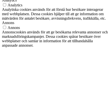
Analytics
Analytics
Analytiska cookies används för att förstå hur besökare interagerar
med webbplatsen. Dessa cookies hjälper till att ge information om
mätvärden för antalet besökare, avvisningsfrekvens, trafikkälla, etc.
Annons
Annons
Annonscookies används för att ge besökarna relevanta annonser och
marknadsföringskampanjer. Dessa cookies spårar besökare över
webbplatser och samlar in information för att tillhandahålla
anpassade annonser.
Andra
Andra
Andra okategoriserade cookies är de som analyseras och som ännu
inte har klassificerats i en kategori.
SPARA OCH ACCEPTERA