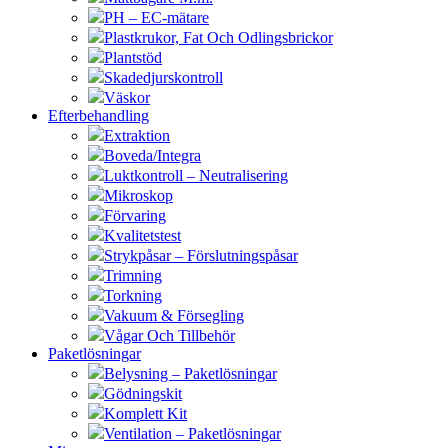
PH – EC-mätare
Plastkrukor, Fat Och Odlingsbrickor
Plantstöd
Skadedjurskontroll
Väskor
Efterbehandling
Extraktion
Boveda/Integra
Luktkontroll – Neutralisering
Mikroskop
Förvaring
Kvalitetstest
Strykpåsar – Förslutningspåsar
Trimning
Torkning
Vakuum & Försegling
Vågar Och Tillbehör
Paketlösningar
Belysning – Paketlösningar
Gödningskit
Komplett Kit
Ventilation – Paketlösningar