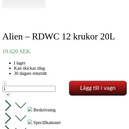
Alien – RDWC 12 krukor 20L
19.620
SEK
I lager
Kan skickas idag
30 dagars returrätt
Alien
-
Lägg till i vagn
–
RDWC
+
12
krukor
20L
Beskrivning
mängd
Specifikationer