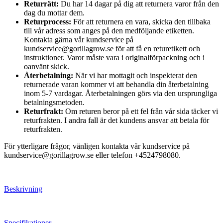
Returrätt:
Du har 14 dagar på dig att returnera varor från den
dag du mottar dem.
Returprocess:
För att returnera en vara, skicka den tillbaka
till vår adress som anges på den medföljande etiketten.
Kontakta gärna vår kundservice på
kundservice@gorillagrow.se för att få en returetikett och
instruktioner. Varor måste vara i originalförpackning och i
oanvänt skick.
Återbetalning:
När vi har mottagit och inspekterat den
returnerade varan kommer vi att behandla din återbetalning
inom 5-7 vardagar. Återbetalningen görs via den ursprungliga
betalningsmetoden.
Returfrakt:
Om returen beror på ett fel från vår sida täcker vi
returfrakten. I andra fall är det kundens ansvar att betala för
returfrakten.
För ytterligare frågor, vänligen kontakta vår kundservice på
kundservice@gorillagrow.se eller telefon +4524798080.
Beskrivning
Specifikationer