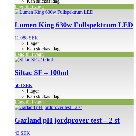
Kan skickas idag
Lägg till i vagn
Lumen King 630w Fullspektrum LED
11.088
SEK
I lager
Kan skickas idag
Lägg till i vagn
Siltac SF – 100ml
500
SEK
I lager
Kan skickas idag
Lägg till i vagn
Garland pH jordprover test – 2 st
43
SEK