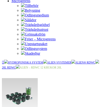
Microgreens
Tillbehör
Belysning
Odlingsmedium
Sålådor
Trädgårdsgödsel
Trädgårdsutrust
Grönsaksfrön
Fröer – Microgreens
Uppstartspaket
Odlingssystem
Skadedjur
HYDROPONISKA SYSTEM
ALIEN SYSTEMER
ALIEN® RDWC
20L RDWC
ALIEN – RDWC 12 KRUKOR 20L