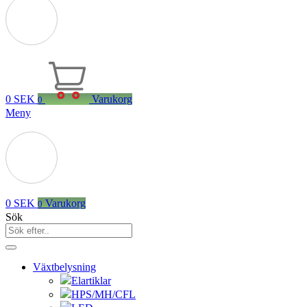
0
SEK
Varukorg
0
Meny
0
SEK
Varukorg
0
Sök
Växtbelysning
Elartiklar
HPS/MH/CFL