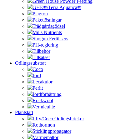
Green House Powder Feeding
GHE®/Terra Aquatica®
Plagron
Paketlösningar
Trädgårdsgödsel
Mills Nutrients
Shogun Fertilisers
PH-reglering
Tillbehör
Tillsatser
Odlingssubstrat
Coco
Jord
Lecakulor
Perlit
Jordförbättring
Rockwool
Vermiculite
Plantstart
Jiffy/Coco Odlingsbrickor
Rothormon
Sticklingpropagator
Värmemattor