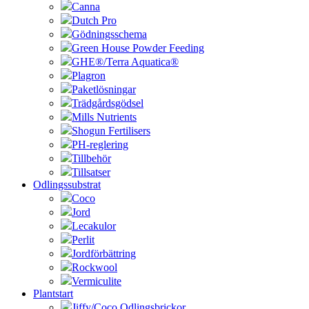
Canna
Dutch Pro
Gödningsschema
Green House Powder Feeding
GHE®/Terra Aquatica®
Plagron
Paketlösningar
Trädgårdsgödsel
Mills Nutrients
Shogun Fertilisers
PH-reglering
Tillbehör
Tillsatser
Odlingssubstrat
Coco
Jord
Lecakulor
Perlit
Jordförbättring
Rockwool
Vermiculite
Plantstart
Jiffy/Coco Odlingsbrickor