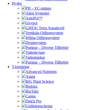
Hydro
PH – EC-mätare
Alien Systemer
AutoPot™
Oxypot
GHE®/ Terra Aquatica®
Vertikala Odlingssystem
Wilma Odlingssystem
Droppsystem
Pumpar – Diverse Tillbehör
Vattenkylare
Vattentankar
Pumpar – Diverse Tillbehör
Växtnäring
Advanced Nutrients
Atami
BiG Plant Science
Biobizz
BioTabs
Canna
Dutch Pro
Gödningsschema