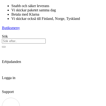
Hoppa
Snabb och säker leverans
till
Vi skickar paketet samma dag
innehåll
Betala med Klarna
Vi skickar också till Finland, Norge, Tyskland
Butiksmeny
Sök
Erbjudanden
Logga in
Support