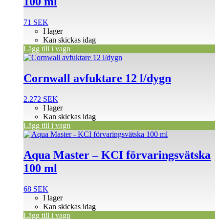
100 ml
71
SEK
I lager
Kan skickas idag
Lägg till i vagn
Cornwall avfuktare 12 l/dygn
2.272
SEK
I lager
Kan skickas idag
Lägg till i vagn
Aqua Master – KCI förvaringsvätska
100 ml
68
SEK
I lager
Kan skickas idag
Lägg till i vagn