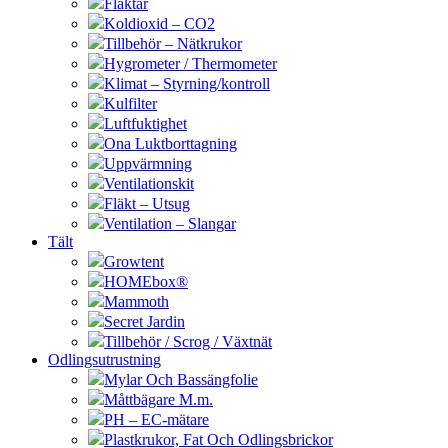
Fläktar
Koldioxid – CO2
Tillbehör – Nätkrukor
Hygrometer / Thermometer
Klimat – Styrning/kontroll
Kulfilter
Luftfuktighet
Ona Luktborttagning
Uppvärmning
Ventilationskit
Fläkt – Utsug
Ventilation – Slangar
Tält
Growtent
HOMEbox®
Mammoth
Secret Jardin
Tillbehör / Scrog / Växtnät
Odlingsutrustning
Mylar Och Bassängfolie
Måttbägare M.m.
PH – EC-mätare
Plastkrukor, Fat Och Odlingsbrickor