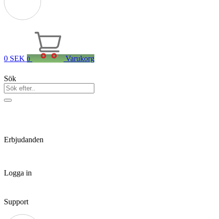
0
SEK
Varukorg
0
Sök
Erbjudanden
Logga in
Support