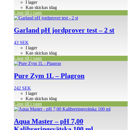
I lager
Kan skickas idag
Lägg till i vagn
Garland pH jordprover test – 2 st
43
SEK
I lager
Kan skickas idag
Lägg till i vagn
Pure Zym 1L – Plagron
242
SEK
I lager
Kan skickas idag
Lägg till i vagn
Aqua Master – pH 7,00
Kalibreringsvätska 100 ml