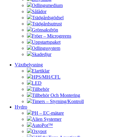
Odlingsmedium
Sålådor
Trädgårdsgödsel
Trädgårdsutrust
Grönsaksfrön
Fröer – Microgreens
Uppstartspaket
Odlingssystem
Skadedjur
Växtbelysning
Elartiklar
HPS/MH/CFL
LED
Tillbehör
Tillbehör Och Montering
Timers – Styrning/Kontroll
Hydro
PH – EC-mätare
Alien Systemer
AutoPot™
Oxypot