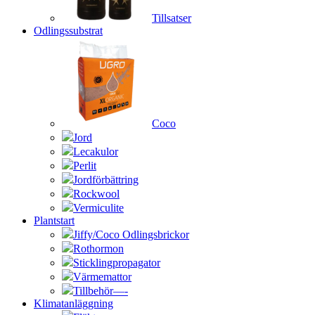
Tillsatser
Odlingssubstrat
Coco
Jord
Lecakulor
Perlit
Jordförbättring
Rockwool
Vermiculite
Plantstart
Jiffy/Coco Odlingsbrickor
Rothormon
Sticklingpropagator
Värmemattor
Tillbehör—-
Klimatanläggning