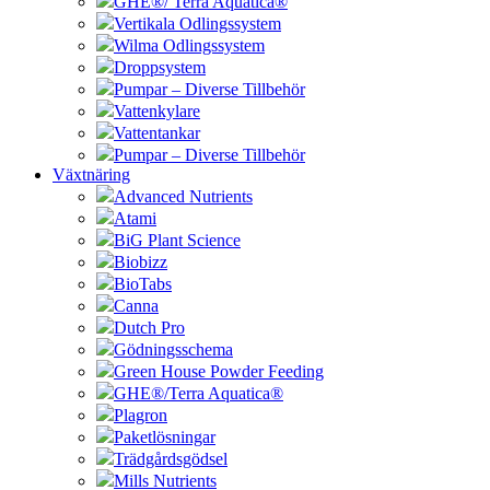
GHE®/ Terra Aquatica®
Vertikala Odlingssystem
Wilma Odlingssystem
Droppsystem
Pumpar – Diverse Tillbehör
Vattenkylare
Vattentankar
Pumpar – Diverse Tillbehör
Växtnäring
Advanced Nutrients
Atami
BiG Plant Science
Biobizz
BioTabs
Canna
Dutch Pro
Gödningsschema
Green House Powder Feeding
GHE®/Terra Aquatica®
Plagron
Paketlösningar
Trädgårdsgödsel
Mills Nutrients