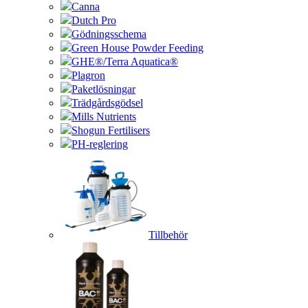
Canna
Dutch Pro
Gödningsschema
Green House Powder Feeding
GHE®/Terra Aquatica®
Plagron
Paketlösningar
Trädgårdsgödsel
Mills Nutrients
Shogun Fertilisers
PH-reglering
Tillbehör