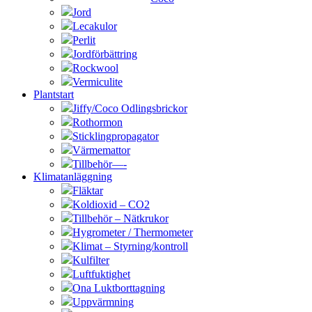
Jord
Lecakulor
Perlit
Jordförbättring
Rockwool
Vermiculite
Plantstart
Jiffy/Coco Odlingsbrickor
Rothormon
Sticklingpropagator
Värmemattor
Tillbehör—-
Klimatanläggning
Fläktar
Koldioxid – CO2
Tillbehör – Nätkrukor
Hygrometer / Thermometer
Klimat – Styrning/kontroll
Kulfilter
Luftfuktighet
Ona Luktborttagning
Uppvärmning