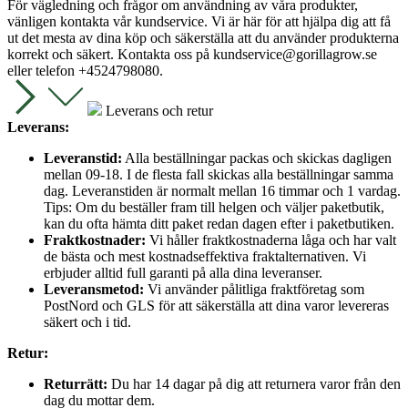
För vägledning och frågor om användning av våra produkter,
vänligen kontakta vår kundservice. Vi är här för att hjälpa dig att få
ut det mesta av dina köp och säkerställa att du använder produkterna
korrekt och säkert. Kontakta oss på
kundservice@gorillagrow.se
eller telefon +4524798080.
Leverans och retur
Leverans:
Leveranstid:
Alla beställningar packas och skickas dagligen
mellan 09-18. I de flesta fall skickas alla beställningar samma
dag. Leveranstiden är normalt mellan 16 timmar och 1 vardag.
Tips: Om du beställer fram till helgen och väljer paketbutik,
kan du ofta hämta ditt paket redan dagen efter i paketbutiken.
Fraktkostnader:
Vi håller fraktkostnaderna låga och har valt
de bästa och mest kostnadseffektiva fraktalternativen. Vi
erbjuder alltid full garanti på alla dina leveranser.
Leveransmetod:
Vi använder pålitliga fraktföretag som
PostNord och GLS för att säkerställa att dina varor levereras
säkert och i tid.
Retur:
Returrätt:
Du har 14 dagar på dig att returnera varor från den
dag du mottar dem.