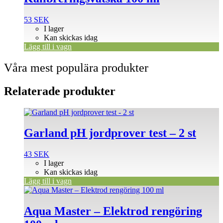
53
SEK
I lager
Kan skickas idag
Lägg till i vagn
Våra mest populära produkter
Relaterade produkter
Garland pH jordprover test – 2 st
43
SEK
I lager
Kan skickas idag
Lägg till i vagn
Aqua Master – Elektrod rengöring