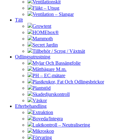
Ventilationskit
Fläkt – Utsug
Ventilation – Slangar
Tält
Growtent
HOMEbox®
Mammoth
Secret Jardin
Tillbehör / Scrog / Växtnät
Odlingsutrustning
Mylar Och Bassängfolie
Måttbägare M.m.
PH – EC-mätare
Plastkrukor, Fat Och Odlingsbrickor
Plantstöd
Skadedjurskontroll
Väskor
Efterbehandling
Extraktion
Boveda/Integra
Luktkontroll – Neutralisering
Mikroskop
Förvaring