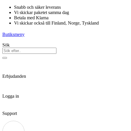
Hoppa
Snabb och säker leverans
till
Vi skickar paketet samma dag
innehåll
Betala med Klarna
Vi skickar också till Finland, Norge, Tyskland
Butiksmeny
Sök
Erbjudanden
Logga in
Support