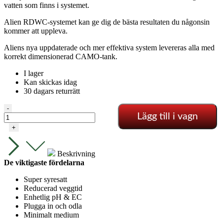
vatten som finns i systemet.
Alien RDWC-systemet kan ge dig de bästa resultaten du någonsin
kommer att uppleva.
Aliens nya uppdaterade och mer effektiva system levereras alla med
korrekt dimensionerad CAMO-tank.
I lager
Kan skickas idag
30 dagars returrätt
Alien
-
Lägg till i vagn
-
RDWC
+
24
krukor
36L
Beskrivning
mängd
De viktigaste fördelarna
Super syresatt
Reducerad veggtid
Enhetlig pH & EC
Plugga in och odla
Minimalt medium