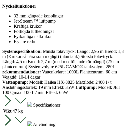
Nyckelfunktioner
32 mm gängade kopplingar
Jet-Stream ™ luftpump
Kraftiga krukor
Förhöjda luftledningar
Fyrkantiga nätkrukor
Kylare redo
Systemspecifikation:
Minsta fotavtryck: Längd: 2,95 m Bredd: 1,8
m (Krukor så nära som möjligt) (utan tank) Största fotavtryck:
Längd: 4,5 m Bredd: 2,7 m (med medföljande rörmängd) (75 cm
plantcentrum) Systemvolym: 625L CAMO® tankvolym: 280L
rekommendationer:
Vattenkylare: 1000L Plantcentrum: 60 cm
Veggtid: 10-14 dagar
Vattenpump:
Modell: Hailea HX-8825 Maxflöde: 2400 l / t
Anslutningsstorlek: 19 mm Effekt: 35W
Luftpump:
Modell: JET-
100 Qmax: 100 L / min Effekt: 65W
Specifikationer
Vikt
47 kg
Användning