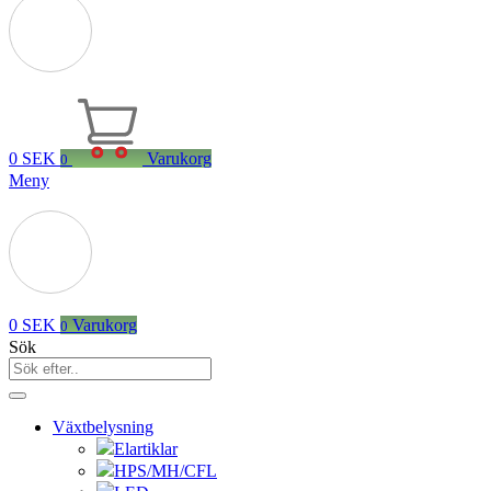
0
SEK
Varukorg
0
Meny
0
SEK
Varukorg
0
Sök
Växtbelysning
Elartiklar
HPS/MH/CFL