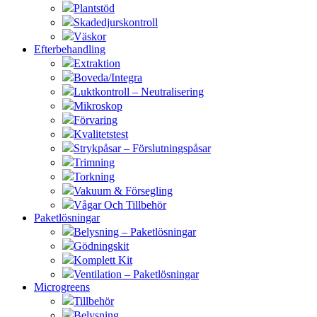
Plantstöd
Skadedjurskontroll
Väskor
Efterbehandling
Extraktion
Boveda/Integra
Luktkontroll – Neutralisering
Mikroskop
Förvaring
Kvalitetstest
Strykpåsar – Förslutningspåsar
Trimning
Torkning
Vakuum & Försegling
Vågar Och Tillbehör
Paketlösningar
Belysning – Paketlösningar
Gödningskit
Komplett Kit
Ventilation – Paketlösningar
Microgreens
Tillbehör
Belysning