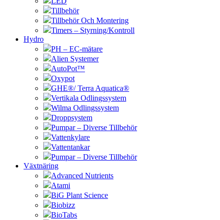
LED
Tillbehör
Tillbehör Och Montering
Timers – Styrning/Kontroll
Hydro
PH – EC-mätare
Alien Systemer
AutoPot™
Oxypot
GHE®/ Terra Aquatica®
Vertikala Odlingssystem
Wilma Odlingssystem
Droppsystem
Pumpar – Diverse Tillbehör
Vattenkylare
Vattentankar
Pumpar – Diverse Tillbehör
Växtnäring
Advanced Nutrients
Atami
BiG Plant Science
Biobizz
BioTabs