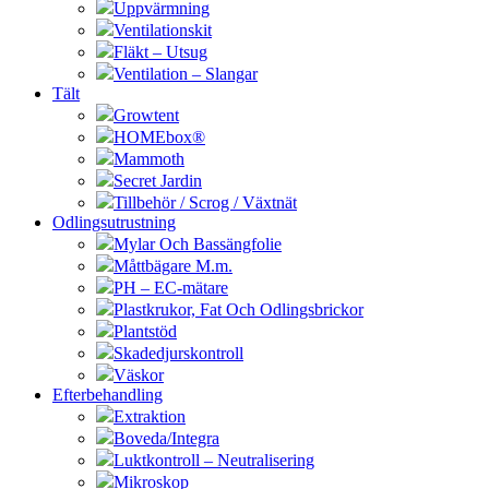
Uppvärmning
Ventilationskit
Fläkt – Utsug
Ventilation – Slangar
Tält
Growtent
HOMEbox®
Mammoth
Secret Jardin
Tillbehör / Scrog / Växtnät
Odlingsutrustning
Mylar Och Bassängfolie
Måttbägare M.m.
PH – EC-mätare
Plastkrukor, Fat Och Odlingsbrickor
Plantstöd
Skadedjurskontroll
Väskor
Efterbehandling
Extraktion
Boveda/Integra
Luktkontroll – Neutralisering
Mikroskop