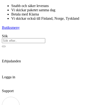
Hoppa
Snabb och säker leverans
till
Vi skickar paketet samma dag
innehåll
Betala med Klarna
Vi skickar också till Finland, Norge, Tyskland
Butiksmeny
Sök
Erbjudanden
Logga in
Support