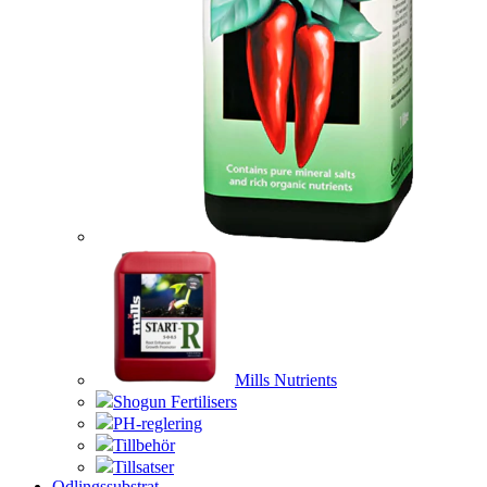
Mills Nutrients
Shogun Fertilisers
PH-reglering
Tillbehör
Tillsatser
Odlingssubstrat