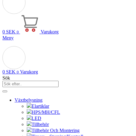
0
SEK
Varukorg
0
Meny
0
SEK
Varukorg
0
Sök
Växtbelysning
Elartiklar
HPS/MH/CFL
LED
Tillbehör
Tillbehör Och Montering