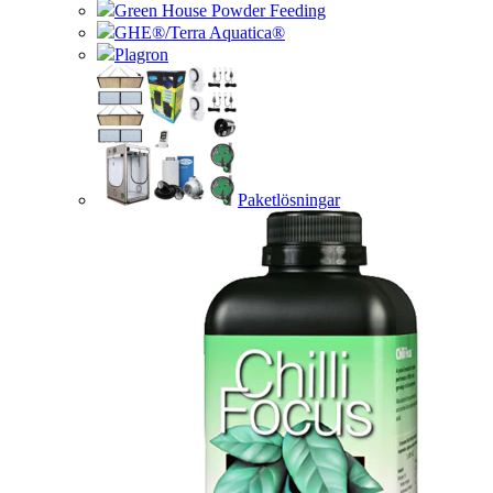
Green House Powder Feeding
GHE®/Terra Aquatica®
Plagron
Paketlösningar