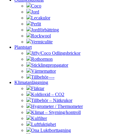
Coco
Jord
Lecakulor
Perlit
Jordförbättring
Rockwool
Vermiculite
Plantstart
Jiffy/Coco Odlingsbrickor
Rothormon
Sticklingpropagator
Värmemattor
Tillbehör—-
Klimatanläggning
Fläktar
Koldioxid – CO2
Tillbehör – Nätkrukor
Hygrometer / Thermometer
Klimat – Styrning/kontroll
Kulfilter
Luftfuktighet
Ona Luktborttagning