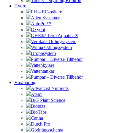
Timers – Styrning/Kontroll
Hydro
PH – EC-mätare
Alien Systemer
AutoPot™
Oxypot
GHE®/ Terra Aquatica®
Vertikala Odlingssystem
Wilma Odlingssystem
Droppsystem
Pumpar – Diverse Tillbehör
Vattenkylare
Vattentankar
Pumpar – Diverse Tillbehör
Växtnäring
Advanced Nutrients
Atami
BiG Plant Science
Biobizz
BioTabs
Canna
Dutch Pro
Gödningsschema