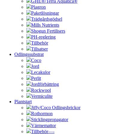
GHE®/Terra Aquatica®
Plagron
Paketlösningar
Trädgårdsgödsel
Mills Nutrients
Shogun Fertilisers
PH-reglering
Tillbehör
Tillsatser
Odlingssubstrat
Coco
Jord
Lecakulor
Perlit
Jordförbättring
Rockwool
Vermiculite
Plantstart
Jiffy/Coco Odlingsbrickor
Rothormon
Sticklingpropagator
Värmemattor
Tillbehör—-