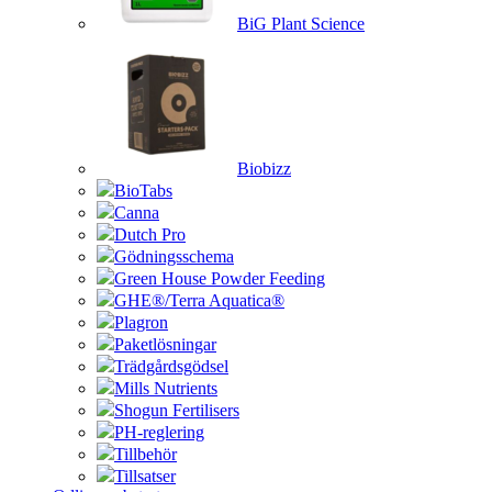
BiG Plant Science
Biobizz
BioTabs
Canna
Dutch Pro
Gödningsschema
Green House Powder Feeding
GHE®/Terra Aquatica®
Plagron
Paketlösningar
Trädgårdsgödsel
Mills Nutrients
Shogun Fertilisers
PH-reglering
Tillbehör
Tillsatser