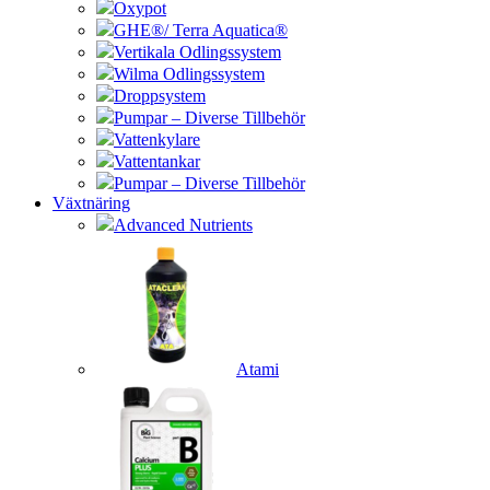
Oxypot
GHE®/ Terra Aquatica®
Vertikala Odlingssystem
Wilma Odlingssystem
Droppsystem
Pumpar – Diverse Tillbehör
Vattenkylare
Vattentankar
Pumpar – Diverse Tillbehör
Växtnäring
Advanced Nutrients
Atami