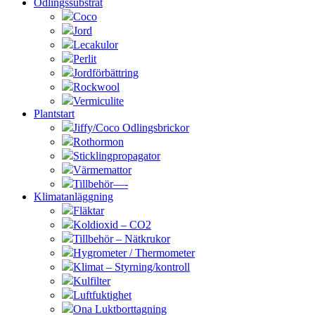
Odlingssubstrat
Coco
Jord
Lecakulor
Perlit
Jordförbättring
Rockwool
Vermiculite
Plantstart
Jiffy/Coco Odlingsbrickor
Rothormon
Sticklingpropagator
Värmemattor
Tillbehör—-
Klimatanläggning
Fläktar
Koldioxid – CO2
Tillbehör – Nätkrukor
Hygrometer / Thermometer
Klimat – Styrning/kontroll
Kulfilter
Luftfuktighet
Ona Luktborttagning