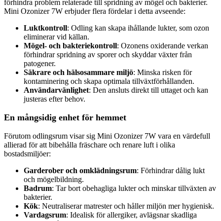
förhindra problem relaterade till spridning av mögel och bakterier.
Mini Ozonizer 7W erbjuder flera fördelar i detta avseende:
Luktkontroll
: Odling kan skapa ihållande lukter, som ozon
eliminerar vid källan.
Mögel- och bakteriekontroll
: Ozonens oxiderande verkan
förhindrar spridning av sporer och skyddar växter från
patogener.
Säkrare och hälsosammare miljö
: Minska risken för
kontaminering och skapa optimala tillväxtförhållanden.
Användarvänlighet
: Den ansluts direkt till uttaget och kan
justeras efter behov.
En mångsidig enhet för hemmet
Förutom odlingsrum visar sig Mini Ozonizer 7W vara en värdefull
allierad för att bibehålla fräschare och renare luft i olika
bostadsmiljöer:
Garderober och omklädningsrum
: Förhindrar dålig lukt
och mögelbildning.
Badrum
: Tar bort obehagliga lukter och minskar tillväxten av
bakterier.
Kök
: Neutraliserar matrester och håller miljön mer hygienisk.
Vardagsrum
: Idealisk för allergiker, avlägsnar skadliga