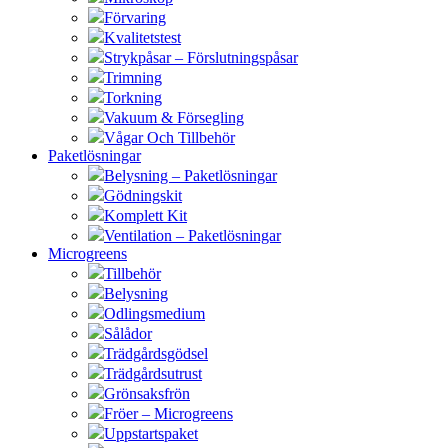
Förvaring
Kvalitetstest
Strykpåsar – Förslutningspåsar
Trimning
Torkning
Vakuum & Försegling
Vågar Och Tillbehör
Paketlösningar
Belysning – Paketlösningar
Gödningskit
Komplett Kit
Ventilation – Paketlösningar
Microgreens
Tillbehör
Belysning
Odlingsmedium
Sålådor
Trädgårdsgödsel
Trädgårdsutrust
Grönsaksfrön
Fröer – Microgreens
Uppstartspaket