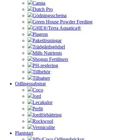
Canna
Dutch Pro
Gödningsschema
Green House Powder Feeding
GHE®/Terra Aquatica®
Plagron
Paketlösningar
Trädgårdsgödsel
Mills Nutrients
Shogun Fertilisers
PH-reglering
Tillbehör
Tillsatser
Odlingssubstrat
Coco
Jord
Lecakulor
Perlit
Jordförbättring
Rockwool
Vermiculite
Plantstart
Jiffy/Coco Odlingsbrickor