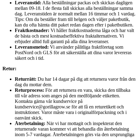
Leveranstid:
Alla beställningar packas och skickas dagligen
mellan 09-18. I de flesta fall skickas alla beställningar samma
dag. Leveranstiden är normalt mellan 16 timmar och 1 vardag.
Tips: Om du beställer fram till helgen och väljer paketbutik,
kan du ofta hämta ditt paket redan dagen efter i paketbutiken.
Fraktkostnader:
Vi håller fraktkostnaderna låga och har valt
de bästa och mest kostnadseffektiva fraktalternativen. Vi
erbjuder alltid full garanti på alla dina leveranser.
Leveransmetod:
Vi använder pålitliga fraktföretag som
PostNord och GLS för att säkerställa att dina varor levereras
säkert och i tid.
Retur:
Returrätt:
Du har 14 dagar på dig att returnera varor från den
dag du mottar dem.
Returprocess:
För att returnera en vara, skicka den tillbaka
till vår adress som anges på den medföljande etiketten.
Kontakta gärna vår kundservice på
kundservice@gorillagrow.se för att få en returetikett och
instruktioner. Varor måste vara i originalförpackning och i
oanvänt skick.
Återbetalning:
När vi har mottagit och inspekterat den
returnerade varan kommer vi att behandla din återbetalning
inom 5-7 vardagar. Återbetalningen görs via den ursprungliga