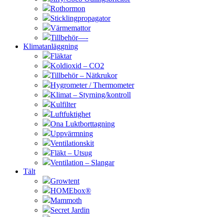
Rothormon
Sticklingpropagator
Värmemattor
Tillbehör—-
Klimatanläggning
Fläktar
Koldioxid – CO2
Tillbehör – Nätkrukor
Hygrometer / Thermometer
Klimat – Styrning/kontroll
Kulfilter
Luftfuktighet
Ona Luktborttagning
Uppvärmning
Ventilationskit
Fläkt – Utsug
Ventilation – Slangar
Tält
Growtent
HOMEbox®
Mammoth
Secret Jardin