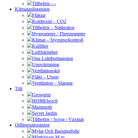
Tillbehör—-
Klimatanläggning
Fläktar
Koldioxid – CO2
Tillbehör – Nätkrukor
Hygrometer / Thermometer
Klimat – Styrning/kontroll
Kulfilter
Luftfuktighet
Ona Luktborttagning
Uppvärmning
Ventilationskit
Fläkt – Utsug
Ventilation – Slangar
Tält
Growtent
HOMEbox®
Mammoth
Secret Jardin
Tillbehör / Scrog / Växtnät
Odlingsutrustning
Mylar Och Bassängfolie
Måttbägare M.m.