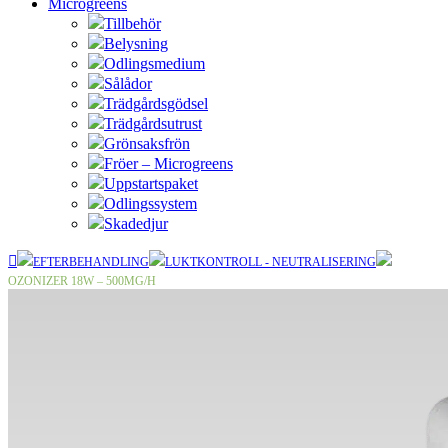
Microgreens
Tillbehör
Belysning
Odlingsmedium
Sålådor
Trädgårdsgödsel
Trädgårdsutrust
Grönsaksfrön
Fröer – Microgreens
Uppstartspaket
Odlingssystem
Skadedjur
EFTERBEHANDLING
LUKTKONTROLL - NEUTRALISERING
OZONIZER 18W – 500MG/H