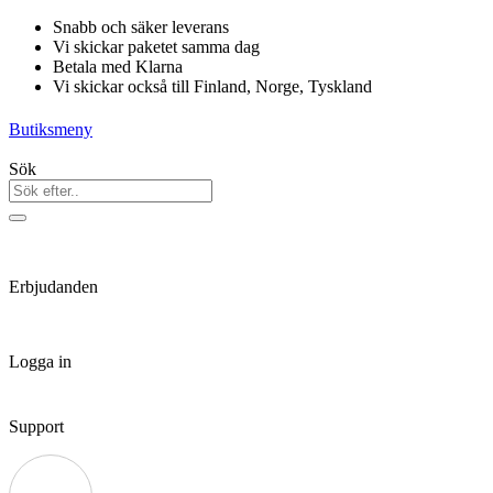
Hoppa
Snabb och säker leverans
till
Vi skickar paketet samma dag
innehåll
Betala med Klarna
Vi skickar också till Finland, Norge, Tyskland
Butiksmeny
Sök
Erbjudanden
Logga in
Support