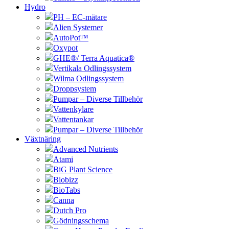
Hydro
PH – EC-mätare
Alien Systemer
AutoPot™
Oxypot
GHE®/ Terra Aquatica®
Vertikala Odlingssystem
Wilma Odlingssystem
Droppsystem
Pumpar – Diverse Tillbehör
Vattenkylare
Vattentankar
Pumpar – Diverse Tillbehör
Växtnäring
Advanced Nutrients
Atami
BiG Plant Science
Biobizz
BioTabs
Canna
Dutch Pro
Gödningsschema