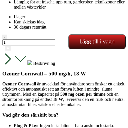
Lämplig för att fräscha upp rum, garderober, teknikzoner eller
mellan växtcykler
I lager
Kan skickas idag
30 dagars returrätt
OZONIZER
-
Lägg till i vagn
18W
–
+
500MG/H
mängd
Beskrivning
Ozoner Cornwall – 500 mg/h, 18 W
Ozoner Cornwall
är utvecklad för användare som önskar ett enkelt,
effektivt och automatiskt sätt att förnya luften i mindre, slutna
utrymmen. Med en kapacitet på
500 mg ozon per timme
och en
strömförbrukning på endast
18 W
, levererar den en frisk och neutral
atmosfär utan filter, vätskor eller kemikalier.
Vad gör den särskilt bra?
Plug & Play:
Ingen installation – bara anslut och starta.