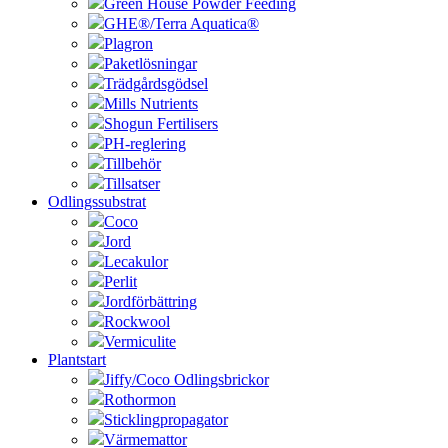
Green House Powder Feeding
GHE®/Terra Aquatica®
Plagron
Paketlösningar
Trädgårdsgödsel
Mills Nutrients
Shogun Fertilisers
PH-reglering
Tillbehör
Tillsatser
Odlingssubstrat
Coco
Jord
Lecakulor
Perlit
Jordförbättring
Rockwool
Vermiculite
Plantstart
Jiffy/Coco Odlingsbrickor
Rothormon
Sticklingpropagator
Värmemattor