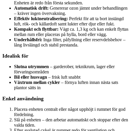
Enheten är redo från första sekunden.
Automatisk drift:
Genererar ozon jämnt under behandlingen
– kräver ingen övervakning.
Effektiv luktneutralisering:
Perfekt för att ta bort instängd
luft, rök- och källardoft samt lukter efter djur eller fukt.
Kompakt och flyttbar:
Vägt ca. 1,3 kg och kan enkelt flyttas
mellan rum eller placeras på hylla, bord eller vägg.
Underhållsfri:
Inga filter, påfyllning eller reservdelsbehov –
lång livslängd och stabil prestanda.
Idealisk för
Slutna utrymmen
– garderober, teknikrum, lager eller
förvaringsområden
Bil eller husvagn
– frisk luft snabbt
Växtrum mellan cykler
– förnya luften innan nästa sats
plantor sätts in
Enkel användning
Placera enheten centralt eller något upphöjt i rummet för god
fördelning.
Slå på enheten – den arbetar automatiskt och stoppar efter den
valda tiden.
Efter avslutad cykel är rummet redo för ventilation och