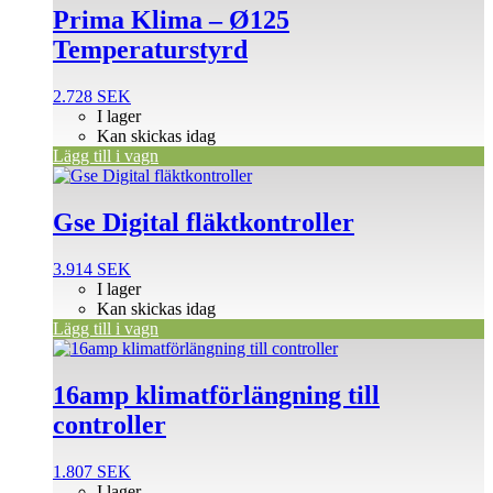
Prima Klima – Ø125
Temperaturstyrd
2.728
SEK
I lager
Kan skickas idag
Lägg till i vagn
Gse Digital fläktkontroller
3.914
SEK
I lager
Kan skickas idag
Lägg till i vagn
16amp klimatförlängning till
controller
1.807
SEK
I lager