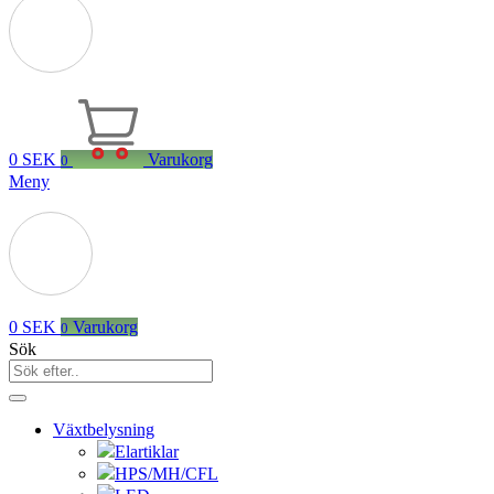
0
SEK
Varukorg
0
Meny
0
SEK
Varukorg
0
Sök
Växtbelysning
Elartiklar
HPS/MH/CFL