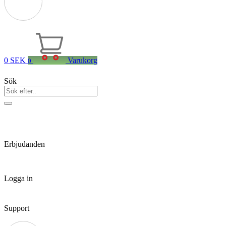
0
SEK
Varukorg
0
Sök
Erbjudanden
Logga in
Support