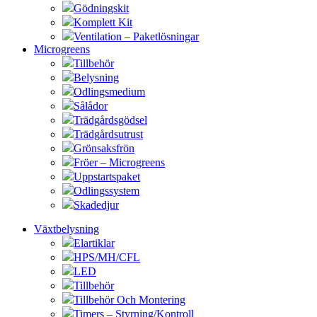
Gödningskit
Komplett Kit
Ventilation – Paketlösningar
Microgreens
Tillbehör
Belysning
Odlingsmedium
Sålådor
Trädgårdsgödsel
Trädgårdsutrust
Grönsaksfrön
Fröer – Microgreens
Uppstartspaket
Odlingssystem
Skadedjur
Växtbelysning
Elartiklar
HPS/MH/CFL
LED
Tillbehör
Tillbehör Och Montering
Timers – Styrning/Kontroll