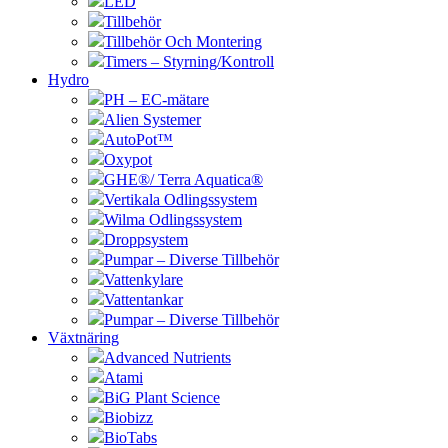
LED
Tillbehör
Tillbehör Och Montering
Timers – Styrning/Kontroll
Hydro
PH – EC-mätare
Alien Systemer
AutoPot™
Oxypot
GHE®/ Terra Aquatica®
Vertikala Odlingssystem
Wilma Odlingssystem
Droppsystem
Pumpar – Diverse Tillbehör
Vattenkylare
Vattentankar
Pumpar – Diverse Tillbehör
Växtnäring
Advanced Nutrients
Atami
BiG Plant Science
Biobizz
BioTabs