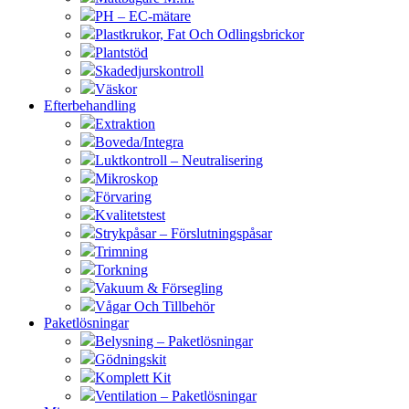
PH – EC-mätare
Plastkrukor, Fat Och Odlingsbrickor
Plantstöd
Skadedjurskontroll
Väskor
Efterbehandling
Extraktion
Boveda/Integra
Luktkontroll – Neutralisering
Mikroskop
Förvaring
Kvalitetstest
Strykpåsar – Förslutningspåsar
Trimning
Torkning
Vakuum & Försegling
Vågar Och Tillbehör
Paketlösningar
Belysning – Paketlösningar
Gödningskit
Komplett Kit
Ventilation – Paketlösningar