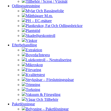
Tillbehör / Scrog / Växtnät
Odlingsutrustning
Mylar Och Bassängfolie
Måttbägare M.m.
PH – EC-mätare
Plastkrukor, Fat Och Odlingsbrickor
Plantstöd
Skadedjurskontroll
Väskor
Efterbehandling
Extraktion
Boveda/Integra
Luktkontroll – Neutralisering
Mikroskop
Förvaring
Kvalitetstest
Strykpåsar – Förslutningspåsar
Trimning
Torkning
Vakuum & Försegling
Vågar Och Tillbehör
Paketlösningar
Belysning – Paketlösningar