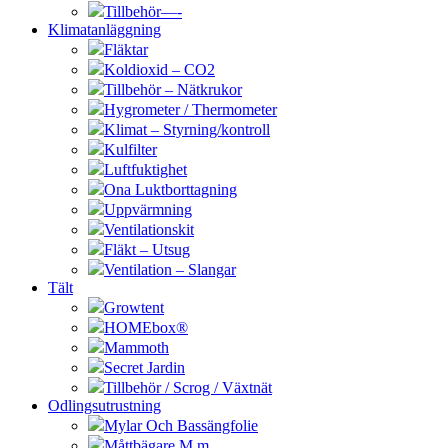
Tillbehör—-
Klimatanläggning
Fläktar
Koldioxid – CO2
Tillbehör – Nätkrukor
Hygrometer / Thermometer
Klimat – Styrning/kontroll
Kulfilter
Luftfuktighet
Ona Luktborttagning
Uppvärmning
Ventilationskit
Fläkt – Utsug
Ventilation – Slangar
Tält
Growtent
HOMEbox®
Mammoth
Secret Jardin
Tillbehör / Scrog / Växtnät
Odlingsutrustning
Mylar Och Bassängfolie
Måttbägare M.m.