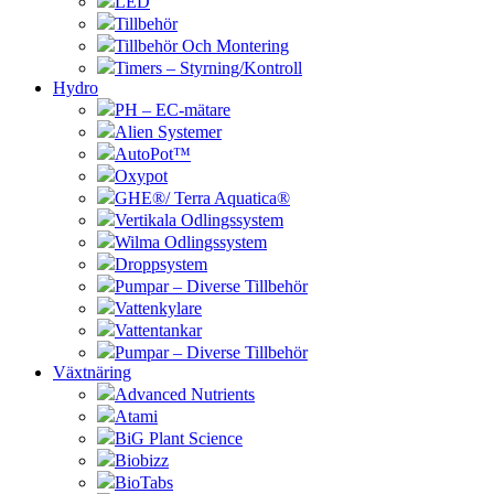
LED
Tillbehör
Tillbehör Och Montering
Timers – Styrning/Kontroll
Hydro
PH – EC-mätare
Alien Systemer
AutoPot™
Oxypot
GHE®/ Terra Aquatica®
Vertikala Odlingssystem
Wilma Odlingssystem
Droppsystem
Pumpar – Diverse Tillbehör
Vattenkylare
Vattentankar
Pumpar – Diverse Tillbehör
Växtnäring
Advanced Nutrients
Atami
BiG Plant Science
Biobizz
BioTabs