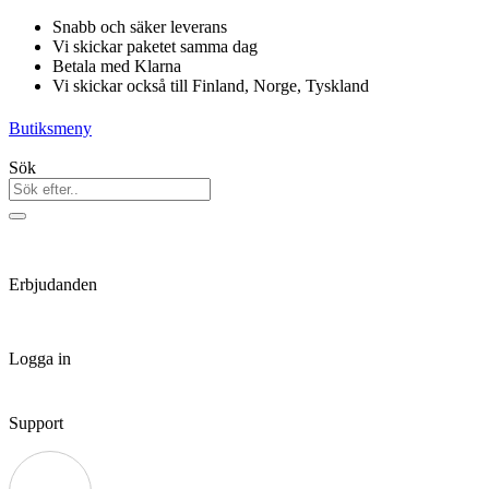
Hoppa
Snabb och säker leverans
till
Vi skickar paketet samma dag
innehåll
Betala med Klarna
Vi skickar också till Finland, Norge, Tyskland
Butiksmeny
Sök
Erbjudanden
Logga in
Support