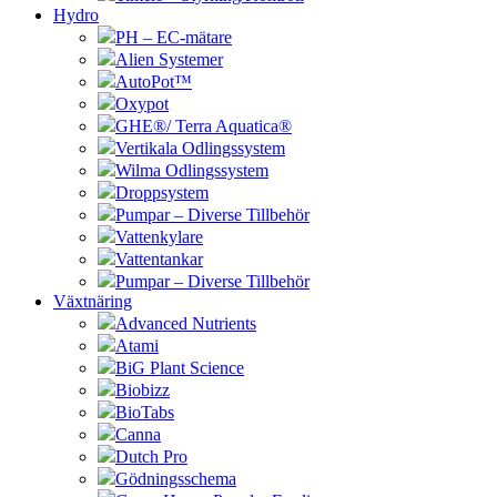
Hydro
PH – EC-mätare
Alien Systemer
AutoPot™
Oxypot
GHE®/ Terra Aquatica®
Vertikala Odlingssystem
Wilma Odlingssystem
Droppsystem
Pumpar – Diverse Tillbehör
Vattenkylare
Vattentankar
Pumpar – Diverse Tillbehör
Växtnäring
Advanced Nutrients
Atami
BiG Plant Science
Biobizz
BioTabs
Canna
Dutch Pro
Gödningsschema