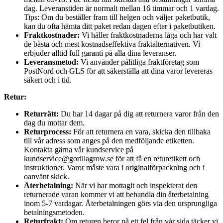
dag. Leveranstiden är normalt mellan 16 timmar och 1 vardag.
Tips: Om du beställer fram till helgen och väljer paketbutik,
kan du ofta hämta ditt paket redan dagen efter i paketbutiken.
Fraktkostnader:
Vi håller fraktkostnaderna låga och har valt
de bästa och mest kostnadseffektiva fraktalternativen. Vi
erbjuder alltid full garanti på alla dina leveranser.
Leveransmetod:
Vi använder pålitliga fraktföretag som
PostNord och GLS för att säkerställa att dina varor levereras
säkert och i tid.
Retur:
Returrätt:
Du har 14 dagar på dig att returnera varor från den
dag du mottar dem.
Returprocess:
För att returnera en vara, skicka den tillbaka
till vår adress som anges på den medföljande etiketten.
Kontakta gärna vår kundservice på
kundservice@gorillagrow.se för att få en returetikett och
instruktioner. Varor måste vara i originalförpackning och i
oanvänt skick.
Återbetalning:
När vi har mottagit och inspekterat den
returnerade varan kommer vi att behandla din återbetalning
inom 5-7 vardagar. Återbetalningen görs via den ursprungliga
betalningsmetoden.
Returfrakt:
Om returen beror på ett fel från vår sida täcker vi