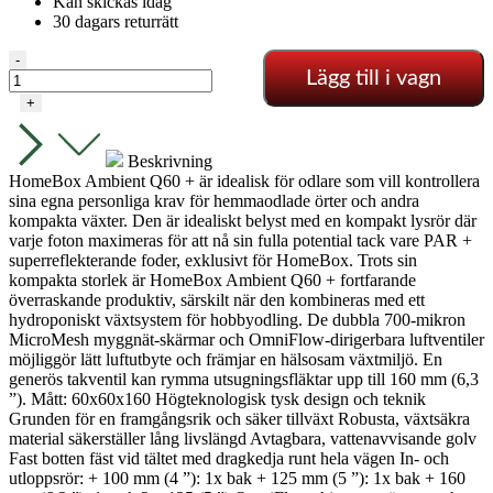
Kan skickas idag
30 dagars returrätt
HOMEbox
-
Lägg till i vagn
Ambient
Q60+
+
-
60X60X160
mängd
Beskrivning
HomeBox Ambient Q60 + är idealisk för odlare som vill kontrollera
sina egna personliga krav för hemmaodlade örter och andra
kompakta växter. Den är idealiskt belyst med en kompakt lysrör där
varje foton maximeras för att nå sin fulla potential tack vare PAR +
superreflekterande foder, exklusivt för HomeBox. Trots sin
kompakta storlek är HomeBox Ambient Q60 + fortfarande
överraskande produktiv, särskilt när den kombineras med ett
hydroponiskt växtsystem för hobbyodling. De dubbla 700-mikron
MicroMesh myggnät-skärmar och OmniFlow-dirigerbara luftventiler
möjliggör lätt luftutbyte och främjar en hälsosam växtmiljö. En
generös takventil kan rymma utsugningsfläktar upp till 160 mm (6,3
”). Mått: 60x60x160 Högteknologisk tysk design och teknik
Grunden för en framgångsrik och säker tillväxt Robusta, växtsäkra
material säkerställer lång livslängd Avtagbara, vattenavvisande golv
Fast botten fäst vid tältet med dragkedja runt hela vägen In- och
utloppsrör: + 100 mm (4 ”): 1x bak + 125 mm (5 ”): 1x bak + 160