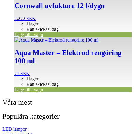
Cornwall avfuktare 12 l/dygn
2.272
SEK
I lager
Kan skickas idag
Lägg till i vagn
Aqua Master – Elektrod rengöring
100 ml
71
SEK
I lager
Kan skickas idag
Lägg till i vagn
Våra mest
Populära kategorier
LED-lampor