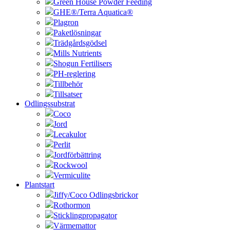
Green House Powder Feeding
GHE®/Terra Aquatica®
Plagron
Paketlösningar
Trädgårdsgödsel
Mills Nutrients
Shogun Fertilisers
PH-reglering
Tillbehör
Tillsatser
Odlingssubstrat
Coco
Jord
Lecakulor
Perlit
Jordförbättring
Rockwool
Vermiculite
Plantstart
Jiffy/Coco Odlingsbrickor
Rothormon
Sticklingpropagator
Värmemattor