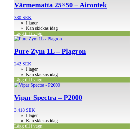
Värmematta 25×50 – Airontek
380
SEK
I lager
Kan skickas idag
Lägg till i vagn
Pure Zym 1L – Plagron
242
SEK
I lager
Kan skickas idag
Lägg till i vagn
Vipar Spectra – P2000
3.418
SEK
I lager
Kan skickas idag
Lägg till i vagn