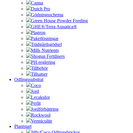
Canna
Dutch Pro
Gödningsschema
Green House Powder Feeding
GHE®/Terra Aquatica®
Plagron
Paketlösningar
Trädgårdsgödsel
Mills Nutrients
Shogun Fertilisers
PH-reglering
Tillbehör
Tillsatser
Odlingssubstrat
Coco
Jord
Lecakulor
Perlit
Jordförbättring
Rockwool
Vermiculite
Plantstart
Jiffy/Coco Odlingsbrickor