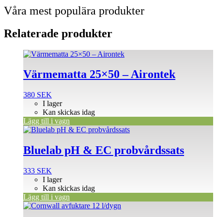
Våra mest populära produkter
Relaterade produkter
Värmematta 25×50 – Airontek
380
SEK
I lager
Kan skickas idag
Lägg till i vagn
Bluelab pH & EC probvårdssats
333
SEK
I lager
Kan skickas idag
Lägg till i vagn