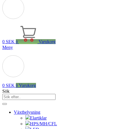
0
SEK
Varukorg
0
Meny
0
SEK
Varukorg
0
Sök
Växtbelysning
Elartiklar
HPS/MH/CFL