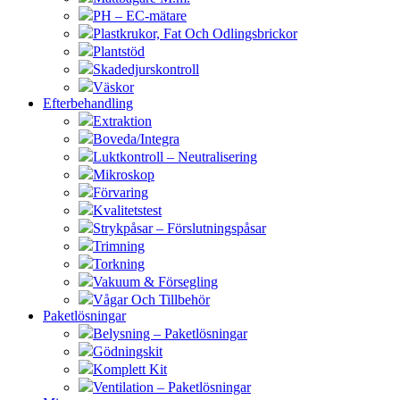
PH – EC-mätare
Plastkrukor, Fat Och Odlingsbrickor
Plantstöd
Skadedjurskontroll
Väskor
Efterbehandling
Extraktion
Boveda/Integra
Luktkontroll – Neutralisering
Mikroskop
Förvaring
Kvalitetstest
Strykpåsar – Förslutningspåsar
Trimning
Torkning
Vakuum & Försegling
Vågar Och Tillbehör
Paketlösningar
Belysning – Paketlösningar
Gödningskit
Komplett Kit
Ventilation – Paketlösningar