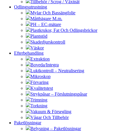
Tillbehör / Scrog / Växtnät
Odlingsutrustning
Mylar Och Bassängfolie
Måttbägare M.m.
PH – EC-mätare
Plastkrukor, Fat Och Odlingsbrickor
Plantstöd
Skadedjurskontroll
Väskor
Efterbehandling
Extraktion
Boveda/Integra
Luktkontroll – Neutralisering
Mikroskop
Förvaring
Kvalitetstest
Strykpåsar – Förslutningspåsar
Trimning
Torkning
Vakuum & Försegling
Vågar Och Tillbehör
Paketlösningar
Belysning – Paketlösningar