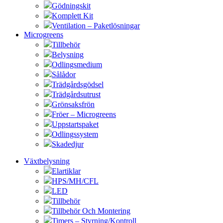
Gödningskit
Komplett Kit
Ventilation – Paketlösningar
Microgreens
Tillbehör
Belysning
Odlingsmedium
Sålådor
Trädgårdsgödsel
Trädgårdsutrust
Grönsaksfrön
Fröer – Microgreens
Uppstartspaket
Odlingssystem
Skadedjur
Växtbelysning
Elartiklar
HPS/MH/CFL
LED
Tillbehör
Tillbehör Och Montering
Timers – Styrning/Kontroll