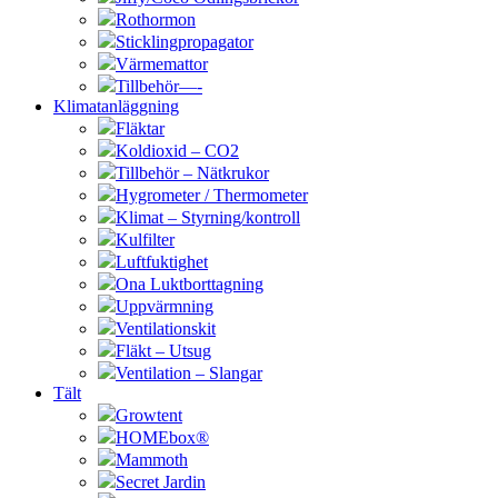
Rothormon
Sticklingpropagator
Värmemattor
Tillbehör—-
Klimatanläggning
Fläktar
Koldioxid – CO2
Tillbehör – Nätkrukor
Hygrometer / Thermometer
Klimat – Styrning/kontroll
Kulfilter
Luftfuktighet
Ona Luktborttagning
Uppvärmning
Ventilationskit
Fläkt – Utsug
Ventilation – Slangar
Tält
Growtent
HOMEbox®
Mammoth
Secret Jardin