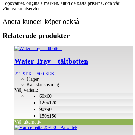
Topkvalitet, originala märken, alltid de bästa priserna, och vår
vänliga kundservice
Andra kunder köper också
Relaterade produkter
Den
här
produkten
Water Tray – tältbotten
har
flera
Prisintervall:
211
SEK
–
500
SEK
varianter.
211 SEK
I lager
De
till
Kan skickas idag
olika
500 SEK
Välj variant:
alternativen
60x60
kan
väljas
120x120
på
90x90
produktsidan
150x150
Välj alternativ