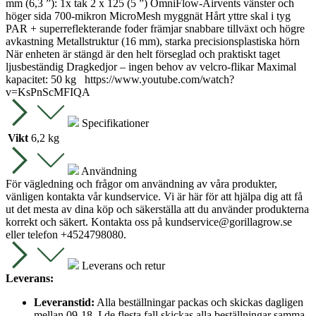
mm (6,3 ”): 1x tak 2 x 125 (5 ”) OmniFlow-Airvents vänster och
höger sida 700-mikron MicroMesh myggnät Hårt yttre skal i tyg
PAR + superreflekterande foder främjar snabbare tillväxt och högre
avkastning Metallstruktur (16 mm), starka precisionsplastiska hörn
När enheten är stängd är den helt förseglad och praktiskt taget
ljusbeständig Dragkedjor – ingen behov av velcro-flikar Maximal
kapacitet: 50 kg https://www.youtube.com/watch?
v=KsPnScMFIQA
Specifikationer
Vikt
6,2 kg
Användning
För vägledning och frågor om användning av våra produkter,
vänligen kontakta vår kundservice. Vi är här för att hjälpa dig att få
ut det mesta av dina köp och säkerställa att du använder produkterna
korrekt och säkert. Kontakta oss på
kundservice@gorillagrow.se
eller telefon +4524798080.
Leverans och retur
Leverans:
Leveranstid:
Alla beställningar packas och skickas dagligen
mellan 09-18. I de flesta fall skickas alla beställningar samma