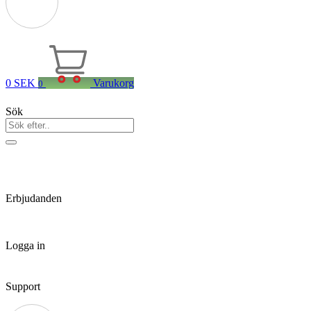
0
SEK
Varukorg
0
Sök
Erbjudanden
Logga in
Support