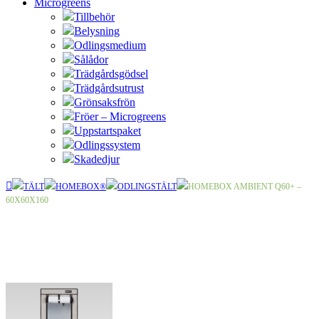
Microgreens
Tillbehör
Belysning
Odlingsmedium
Sålådor
Trädgårdsgödsel
Trädgårdsutrust
Grönsaksfrön
Fröer – Microgreens
Uppstartspaket
Odlingssystem
Skadedjur
TÄLT
HOMEBOX®
ODLINGSTÄLT
HOMEBOX AMBIENT Q60+ –
60X60X160