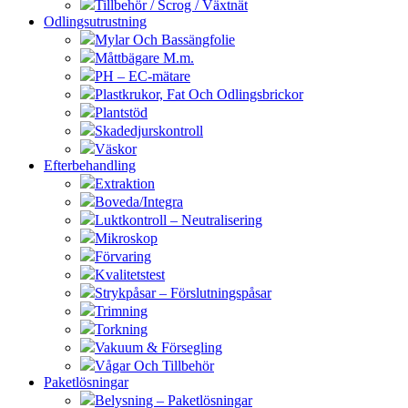
Tillbehör / Scrog / Växtnät
Odlingsutrustning
Mylar Och Bassängfolie
Måttbägare M.m.
PH – EC-mätare
Plastkrukor, Fat Och Odlingsbrickor
Plantstöd
Skadedjurskontroll
Väskor
Efterbehandling
Extraktion
Boveda/Integra
Luktkontroll – Neutralisering
Mikroskop
Förvaring
Kvalitetstest
Strykpåsar – Förslutningspåsar
Trimning
Torkning
Vakuum & Försegling
Vågar Och Tillbehör
Paketlösningar
Belysning – Paketlösningar