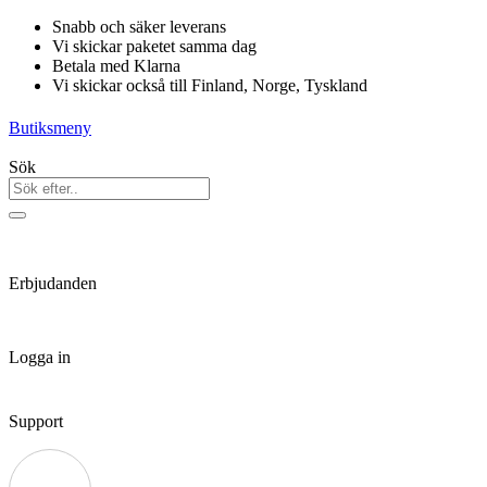
Hoppa
Snabb och säker leverans
till
Vi skickar paketet samma dag
innehåll
Betala med Klarna
Vi skickar också till Finland, Norge, Tyskland
Butiksmeny
Sök
Erbjudanden
Logga in
Support