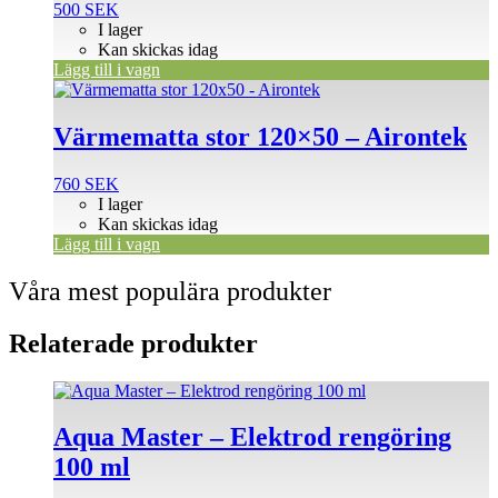
500
SEK
I lager
Kan skickas idag
Lägg till i vagn
Värmematta stor 120×50 – Airontek
760
SEK
I lager
Kan skickas idag
Lägg till i vagn
Våra mest populära produkter
Relaterade produkter
Aqua Master – Elektrod rengöring
100 ml