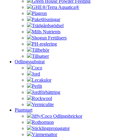
Green House Powder Feeding
GHE®/Terra Aquatica®
Plagron
Paketlösningar
Trädgårdsgödsel
Mills Nutrients
Shogun Fertilisers
PH-reglering
Tillbehör
Tillsatser
Odlingssubstrat
Coco
Jord
Lecakulor
Perlit
Jordförbättring
Rockwool
Vermiculite
Plantstart
Jiffy/Coco Odlingsbrickor
Rothormon
Sticklingpropagator
Värmemattor