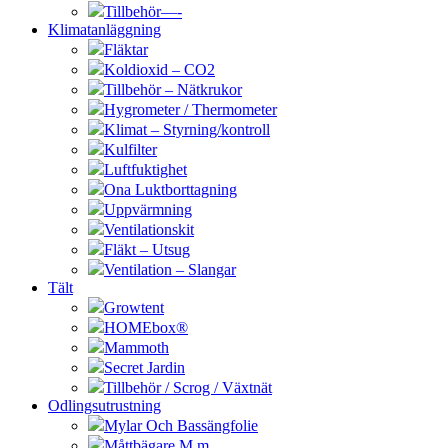
Tillbehör—-
Klimatanläggning
Fläktar
Koldioxid – CO2
Tillbehör – Nätkrukor
Hygrometer / Thermometer
Klimat – Styrning/kontroll
Kulfilter
Luftfuktighet
Ona Luktborttagning
Uppvärmning
Ventilationskit
Fläkt – Utsug
Ventilation – Slangar
Tält
Growtent
HOMEbox®
Mammoth
Secret Jardin
Tillbehör / Scrog / Växtnät
Odlingsutrustning
Mylar Och Bassängfolie
Måttbägare M.m.