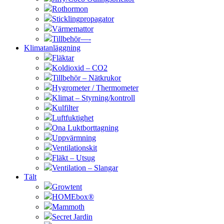
Rothormon
Sticklingpropagator
Värmemattor
Tillbehör—-
Klimatanläggning
Fläktar
Koldioxid – CO2
Tillbehör – Nätkrukor
Hygrometer / Thermometer
Klimat – Styrning/kontroll
Kulfilter
Luftfuktighet
Ona Luktborttagning
Uppvärmning
Ventilationskit
Fläkt – Utsug
Ventilation – Slangar
Tält
Growtent
HOMEbox®
Mammoth
Secret Jardin