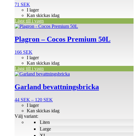
71
SEK
I lager
Kan skickas idag
Lägg till i vagn
Plagron – Cocos Premium 50L
166
SEK
I lager
Kan skickas idag
Lägg till i vagn
Den
här
produkten
Garland bevattningsbricka
har
flera
Prisintervall:
44
SEK
–
120
SEK
varianter.
44 SEK
I lager
De
till
Kan skickas idag
olika
120 SEK
Välj variant:
alternativen
Liten
kan
väljas
Large
på
XL