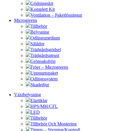
Gödningskit
Komplett Kit
Ventilation – Paketlösningar
Microgreens
Tillbehör
Belysning
Odlingsmedium
Sålådor
Trädgårdsgödsel
Trädgårdsutrust
Grönsaksfrön
Fröer – Microgreens
Uppstartspaket
Odlingssystem
Skadedjur
Växtbelysning
Elartiklar
HPS/MH/CFL
LED
Tillbehör
Tillbehör Och Montering
Timers – Styrning/Kontroll