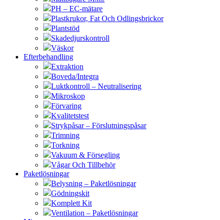
PH – EC-mätare
Plastkrukor, Fat Och Odlingsbrickor
Plantstöd
Skadedjurskontroll
Väskor
Efterbehandling
Extraktion
Boveda/Integra
Luktkontroll – Neutralisering
Mikroskop
Förvaring
Kvalitetstest
Strykpåsar – Förslutningspåsar
Trimning
Torkning
Vakuum & Försegling
Vågar Och Tillbehör
Paketlösningar
Belysning – Paketlösningar
Gödningskit
Komplett Kit
Ventilation – Paketlösningar