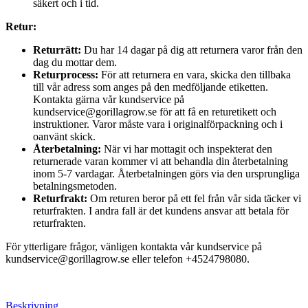
säkert och i tid.
Retur:
Returrätt:
Du har 14 dagar på dig att returnera varor från den
dag du mottar dem.
Returprocess:
För att returnera en vara, skicka den tillbaka
till vår adress som anges på den medföljande etiketten.
Kontakta gärna vår kundservice på
kundservice@gorillagrow.se för att få en returetikett och
instruktioner. Varor måste vara i originalförpackning och i
oanvänt skick.
Återbetalning:
När vi har mottagit och inspekterat den
returnerade varan kommer vi att behandla din återbetalning
inom 5-7 vardagar. Återbetalningen görs via den ursprungliga
betalningsmetoden.
Returfrakt:
Om returen beror på ett fel från vår sida täcker vi
returfrakten. I andra fall är det kundens ansvar att betala för
returfrakten.
För ytterligare frågor, vänligen kontakta vår kundservice på
kundservice@gorillagrow.se eller telefon +4524798080.
Beskrivning