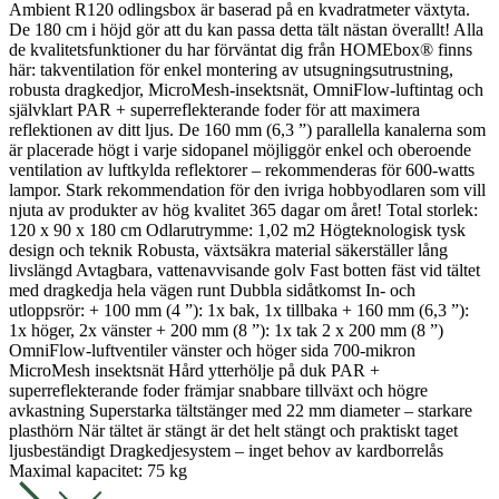
Ambient R120 odlingsbox är baserad på en kvadratmeter växtyta.
De 180 cm i höjd gör att du kan passa detta tält nästan överallt! Alla
de kvalitetsfunktioner du har förväntat dig från HOMEbox® finns
här: takventilation för enkel montering av utsugningsutrustning,
robusta dragkedjor, MicroMesh-insektsnät, OmniFlow-luftintag och
självklart PAR + superreflekterande foder för att maximera
reflektionen av ditt ljus. De 160 mm (6,3 ”) parallella kanalerna som
är placerade högt i varje sidopanel möjliggör enkel och oberoende
ventilation av luftkylda reflektorer – rekommenderas för 600-watts
lampor. Stark rekommendation för den ivriga hobbyodlaren som vill
njuta av produkter av hög kvalitet 365 dagar om året!
Total storlek:
120 x 90 x 180 cm Odlarutrymme: 1,02 m2 Högteknologisk tysk
design och teknik Robusta, växtsäkra material säkerställer lång
livslängd Avtagbara, vattenavvisande golv Fast botten fäst vid tältet
med dragkedja hela vägen runt Dubbla sidåtkomst In- och
utloppsrör: + 100 mm (4 ”): 1x bak, 1x tillbaka + 160 mm (6,3 ”):
1x höger, 2x vänster + 200 mm (8 ”): 1x tak 2 x 200 mm (8 ”)
OmniFlow-luftventiler vänster och höger sida 700-mikron
MicroMesh insektsnät Hård ytterhölje på duk PAR +
superreflekterande foder främjar snabbare tillväxt och högre
avkastning Superstarka tältstänger med 22 mm diameter – starkare
plasthörn När tältet är stängt är det helt stängt och praktiskt taget
ljusbeständigt Dragkedjesystem – inget behov av kardborrelås
Maximal kapacitet: 75 kg