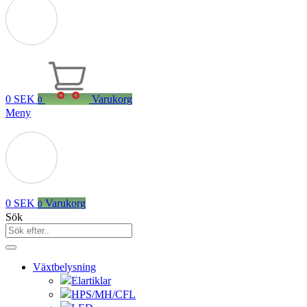
0
SEK
Varukorg
0
Meny
0
SEK
Varukorg
0
Sök
Växtbelysning
Elartiklar
HPS/MH/CFL