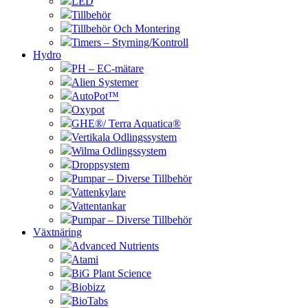
LED
Tillbehör
Tillbehör Och Montering
Timers – Styrning/Kontroll
Hydro
PH – EC-mätare
Alien Systemer
AutoPot™
Oxypot
GHE®/ Terra Aquatica®
Vertikala Odlingssystem
Wilma Odlingssystem
Droppsystem
Pumpar – Diverse Tillbehör
Vattenkylare
Vattentankar
Pumpar – Diverse Tillbehör
Växtnäring
Advanced Nutrients
Atami
BiG Plant Science
Biobizz
BioTabs