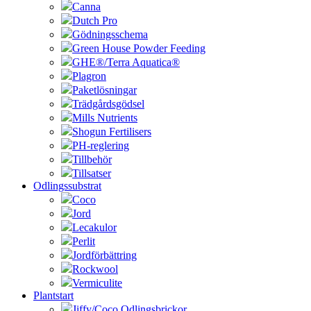
Canna
Dutch Pro
Gödningsschema
Green House Powder Feeding
GHE®/Terra Aquatica®
Plagron
Paketlösningar
Trädgårdsgödsel
Mills Nutrients
Shogun Fertilisers
PH-reglering
Tillbehör
Tillsatser
Odlingssubstrat
Coco
Jord
Lecakulor
Perlit
Jordförbättring
Rockwool
Vermiculite
Plantstart
Jiffy/Coco Odlingsbrickor