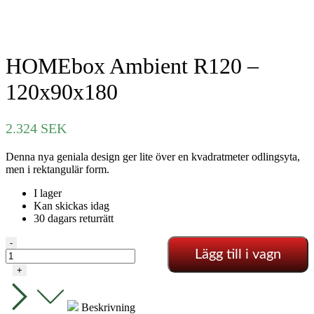
HOMEbox Ambient R120 –
120x90x180
2.324
SEK
Denna nya geniala design ger lite över en kvadratmeter odlingsyta,
men i rektangulär form.
I lager
Kan skickas idag
30 dagars returrätt
HOMEbox
-
Lägg till i vagn
Ambient
R120
+
-
120x90x180
mängd
Beskrivning