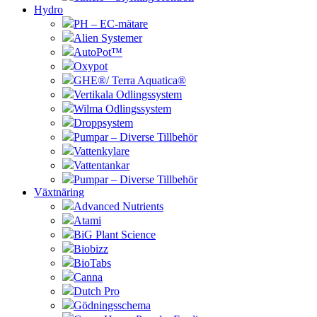
Hydro
PH – EC-mätare
Alien Systemer
AutoPot™
Oxypot
GHE®/ Terra Aquatica®
Vertikala Odlingssystem
Wilma Odlingssystem
Droppsystem
Pumpar – Diverse Tillbehör
Vattenkylare
Vattentankar
Pumpar – Diverse Tillbehör
Växtnäring
Advanced Nutrients
Atami
BiG Plant Science
Biobizz
BioTabs
Canna
Dutch Pro
Gödningsschema