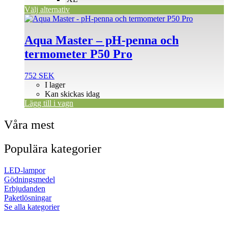
produktsidan
Välj alternativ
Aqua Master – pH-penna och
termometer P50 Pro
752
SEK
I lager
Kan skickas idag
Lägg till i vagn
Våra mest
Populära kategorier
LED-lampor
Gödningsmedel
Erbjudanden
Paketlösningar
Se alla kategorier