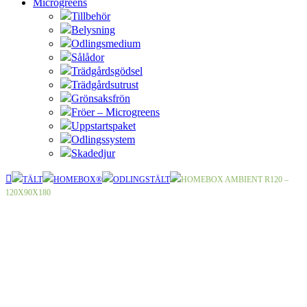
Microgreens
Tillbehör
Belysning
Odlingsmedium
Sålådor
Trädgårdsgödsel
Trädgårdsutrust
Grönsaksfrön
Fröer – Microgreens
Uppstartspaket
Odlingssystem
Skadedjur
TÄLT
HOMEBOX®
ODLINGSTÄLT
HOMEBOX AMBIENT R120 –
120X90X180