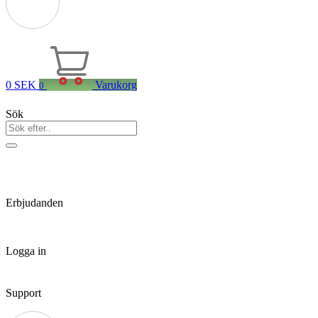
0
SEK
Varukorg
0
Sök
Erbjudanden
Logga in
Support