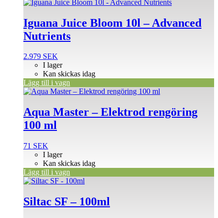
Iguana Juice Bloom 10l – Advanced
Nutrients
2.979
SEK
I lager
Kan skickas idag
Lägg till i vagn
Aqua Master – Elektrod rengöring
100 ml
71
SEK
I lager
Kan skickas idag
Lägg till i vagn
Siltac SF – 100ml