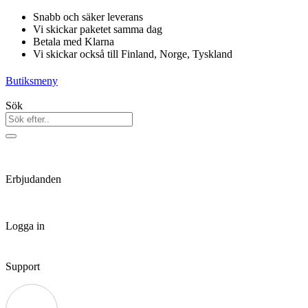
Hoppa
Snabb och säker leverans
till
Vi skickar paketet samma dag
innehåll
Betala med Klarna
Vi skickar också till Finland, Norge, Tyskland
Butiksmeny
Sök
Erbjudanden
Logga in
Support