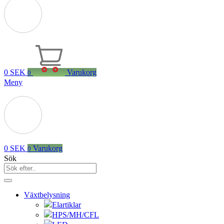
0
SEK
Varukorg
0
Meny
0
SEK
Varukorg
0
Sök
Växtbelysning
Elartiklar
HPS/MH/CFL