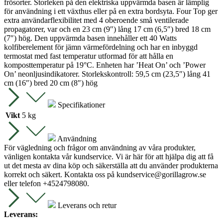
frösorter. Storleken på den elektriska uppvärmda basen är lämplig
för användning i ett växthus eller på en extra bordsyta. Four Top ger
extra användarflexibilitet med 4 oberoende små ventilerade
propagatorer, var och en 23 cm (9″) lång 17 cm (6,5″) bred 18 cm
(7″) hög.
Den uppvärmda basen innehåller ett 40 Watts
kolfiberelement för jämn värmefördelning och har en inbyggd
termostat med fast temperatur utformad för att hålla en
komposttemperatur på 19°C. Enheten har ’Heat On’ och ’Power
On’ neonljusindikatorer.
Storlekskontroll: 59,5 cm (23,5″) lång 41
cm (16″) bred 20 cm (8″) hög
Specifikationer
Vikt
5 kg
Användning
För vägledning och frågor om användning av våra produkter,
vänligen kontakta vår kundservice. Vi är här för att hjälpa dig att få
ut det mesta av dina köp och säkerställa att du använder produkterna
korrekt och säkert. Kontakta oss på
kundservice@gorillagrow.se
eller telefon +4524798080.
Leverans och retur
Leverans: