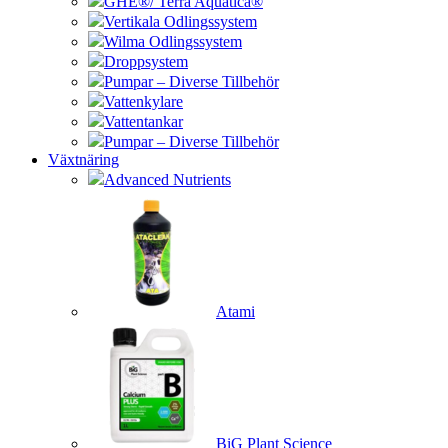
GHE®/ Terra Aquatica®
Vertikala Odlingssystem
Wilma Odlingssystem
Droppsystem
Pumpar – Diverse Tillbehör
Vattenkylare
Vattentankar
Pumpar – Diverse Tillbehör
Växtnäring
Advanced Nutrients
Atami
BiG Plant Science