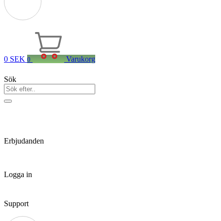
0
SEK
Varukorg
0
Sök
Erbjudanden
Logga in
Support