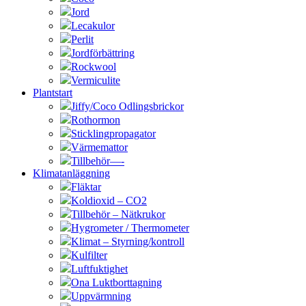
Jord
Lecakulor
Perlit
Jordförbättring
Rockwool
Vermiculite
Plantstart
Jiffy/Coco Odlingsbrickor
Rothormon
Sticklingpropagator
Värmemattor
Tillbehör—-
Klimatanläggning
Fläktar
Koldioxid – CO2
Tillbehör – Nätkrukor
Hygrometer / Thermometer
Klimat – Styrning/kontroll
Kulfilter
Luftfuktighet
Ona Luktborttagning
Uppvärmning