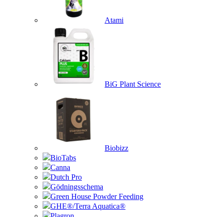
Atami
BiG Plant Science
Biobizz
BioTabs
Canna
Dutch Pro
Gödningsschema
Green House Powder Feeding
GHE®/Terra Aquatica®
Plagron