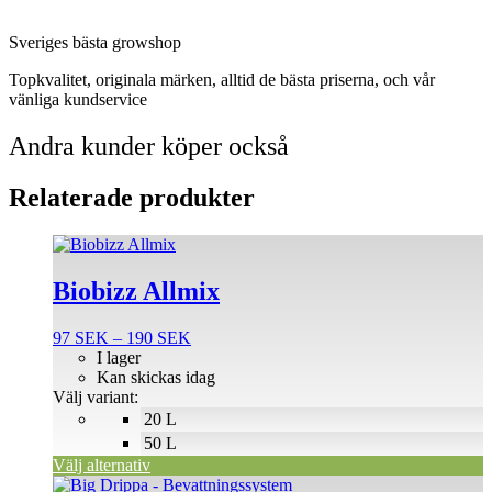
Sveriges bästa growshop
Topkvalitet, originala märken, alltid de bästa priserna, och vår
vänliga kundservice
Andra kunder köper också
Relaterade produkter
Den
här
produkten
Biobizz Allmix
har
flera
Prisintervall:
97
SEK
–
190
SEK
varianter.
97 SEK
I lager
De
till
Kan skickas idag
olika
190 SEK
Välj variant:
alternativen
20 L
kan
väljas
50 L
på
Välj alternativ
produktsidan