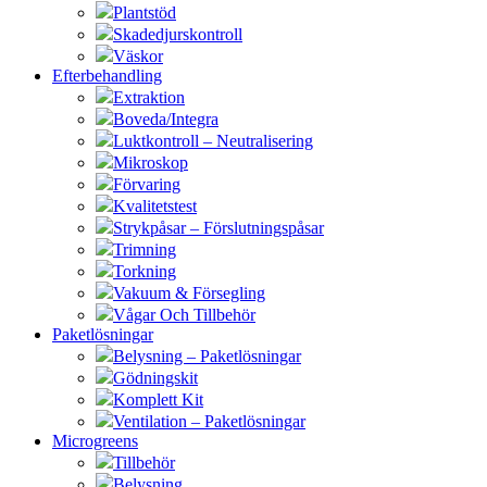
Plantstöd
Skadedjurskontroll
Väskor
Efterbehandling
Extraktion
Boveda/Integra
Luktkontroll – Neutralisering
Mikroskop
Förvaring
Kvalitetstest
Strykpåsar – Förslutningspåsar
Trimning
Torkning
Vakuum & Försegling
Vågar Och Tillbehör
Paketlösningar
Belysning – Paketlösningar
Gödningskit
Komplett Kit
Ventilation – Paketlösningar
Microgreens
Tillbehör
Belysning