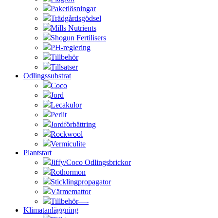
Paketlösningar
Trädgårdsgödsel
Mills Nutrients
Shogun Fertilisers
PH-reglering
Tillbehör
Tillsatser
Odlingssubstrat
Coco
Jord
Lecakulor
Perlit
Jordförbättring
Rockwool
Vermiculite
Plantstart
Jiffy/Coco Odlingsbrickor
Rothormon
Sticklingpropagator
Värmemattor
Tillbehör—-
Klimatanläggning