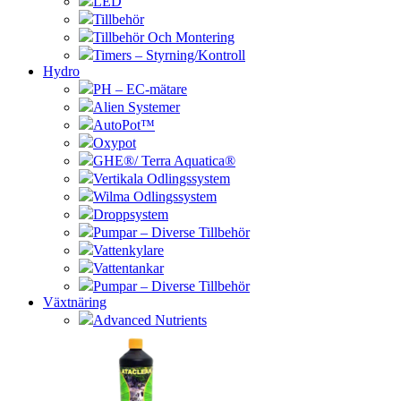
LED
Tillbehör
Tillbehör Och Montering
Timers – Styrning/Kontroll
Hydro
PH – EC-mätare
Alien Systemer
AutoPot™
Oxypot
GHE®/ Terra Aquatica®
Vertikala Odlingssystem
Wilma Odlingssystem
Droppsystem
Pumpar – Diverse Tillbehör
Vattenkylare
Vattentankar
Pumpar – Diverse Tillbehör
Växtnäring
Advanced Nutrients