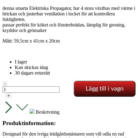
denna smarta Elektriska Propagator, har 4 stora växthus med värme i
brickan och justerbar ventilation i locket för att kontrollera
fuktigheten.
passar perfekt för köket och fönsterbrädan, lämplig för groning,
kryddor och grönsaker
Mått: 59,5cm x 41cm x 20cm
I lager
Kan skickas idag
30 dagars returrätt
Garland
-
Lägg till i vagn
–
XL
+
Uppvärmd
Propagator
mängd
Beskrivning
Produktinformation:
Designad för den ivriga trädgårdsmästaren som vill odla en rad