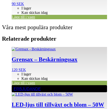
90
SEK
I lager
Kan skickas idag
Lägg till i vagn
Våra mest populära produkter
Relaterade produkter
Grensax – Beskärningssax
120
SEK
I lager
Kan skickas idag
Lägg till i vagn
ERBJUDANDE
LED-ljus till tillväxt och blom – 50W