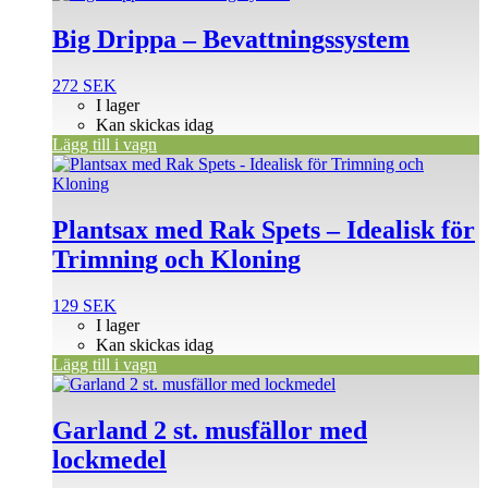
Big Drippa – Bevattningssystem
272
SEK
I lager
Kan skickas idag
Lägg till i vagn
Plantsax med Rak Spets – Idealisk för
Trimning och Kloning
129
SEK
I lager
Kan skickas idag
Lägg till i vagn
Garland 2 st. musfällor med
lockmedel