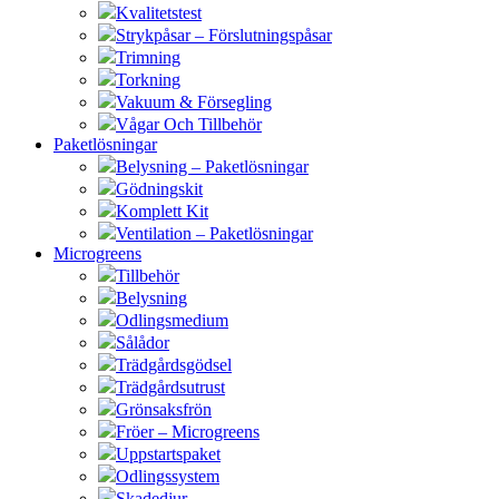
Kvalitetstest
Strykpåsar – Förslutningspåsar
Trimning
Torkning
Vakuum & Försegling
Vågar Och Tillbehör
Paketlösningar
Belysning – Paketlösningar
Gödningskit
Komplett Kit
Ventilation – Paketlösningar
Microgreens
Tillbehör
Belysning
Odlingsmedium
Sålådor
Trädgårdsgödsel
Trädgårdsutrust
Grönsaksfrön
Fröer – Microgreens
Uppstartspaket
Odlingssystem
Skadedjur