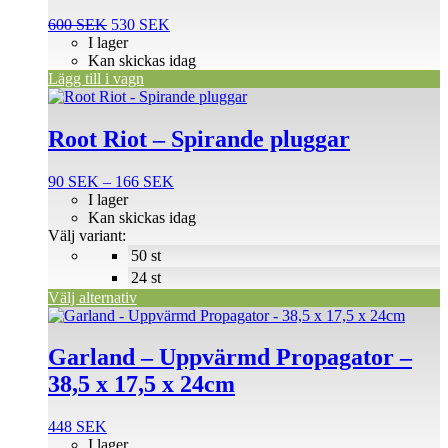
Det
Det
600
SEK
530
SEK
ursprungliga
nuvarande
I lager
priset
priset
Kan skickas idag
var:
är:
Lägg till i vagn
Den
600 SEK.
530 SEK.
här
produkten
Root Riot – Spirande pluggar
har
flera
Prisintervall:
90
SEK
–
166
SEK
varianter.
90 SEK
I lager
De
till
Kan skickas idag
olika
166 SEK
Välj variant:
alternativen
50 st
kan
väljas
24 st
på
Välj alternativ
produktsidan
Garland – Uppvärmd Propagator –
38,5 x 17,5 x 24cm
448
SEK
I lager