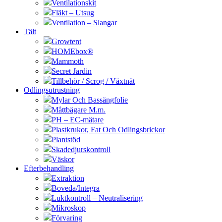
Ventilationskit
Fläkt – Utsug
Ventilation – Slangar
Tält
Growtent
HOMEbox®
Mammoth
Secret Jardin
Tillbehör / Scrog / Växtnät
Odlingsutrustning
Mylar Och Bassängfolie
Måttbägare M.m.
PH – EC-mätare
Plastkrukor, Fat Och Odlingsbrickor
Plantstöd
Skadedjurskontroll
Väskor
Efterbehandling
Extraktion
Boveda/Integra
Luktkontroll – Neutralisering
Mikroskop
Förvaring