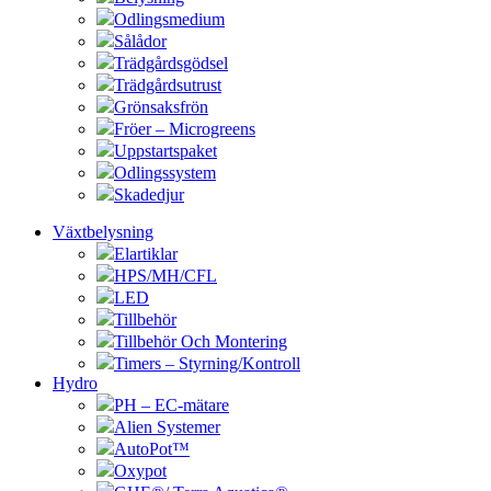
Odlingsmedium
Sålådor
Trädgårdsgödsel
Trädgårdsutrust
Grönsaksfrön
Fröer – Microgreens
Uppstartspaket
Odlingssystem
Skadedjur
Växtbelysning
Elartiklar
HPS/MH/CFL
LED
Tillbehör
Tillbehör Och Montering
Timers – Styrning/Kontroll
Hydro
PH – EC-mätare
Alien Systemer
AutoPot™
Oxypot