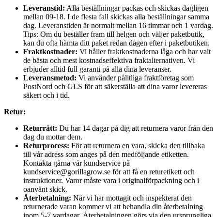
Leveranstid:
Alla beställningar packas och skickas dagligen
mellan 09-18. I de flesta fall skickas alla beställningar samma
dag. Leveranstiden är normalt mellan 16 timmar och 1 vardag.
Tips: Om du beställer fram till helgen och väljer paketbutik,
kan du ofta hämta ditt paket redan dagen efter i paketbutiken.
Fraktkostnader:
Vi håller fraktkostnaderna låga och har valt
de bästa och mest kostnadseffektiva fraktalternativen. Vi
erbjuder alltid full garanti på alla dina leveranser.
Leveransmetod:
Vi använder pålitliga fraktföretag som
PostNord och GLS för att säkerställa att dina varor levereras
säkert och i tid.
Retur:
Returrätt:
Du har 14 dagar på dig att returnera varor från den
dag du mottar dem.
Returprocess:
För att returnera en vara, skicka den tillbaka
till vår adress som anges på den medföljande etiketten.
Kontakta gärna vår kundservice på
kundservice@gorillagrow.se för att få en returetikett och
instruktioner. Varor måste vara i originalförpackning och i
oanvänt skick.
Återbetalning:
När vi har mottagit och inspekterat den
returnerade varan kommer vi att behandla din återbetalning
inom 5-7 vardagar. Återbetalningen görs via den ursprungliga