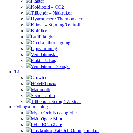
Fläktar
Koldioxid – CO2
Tillbehör – Nätkrukor
Hygrometer / Thermometer
Klimat – Styrning/kontroll
Kulfilter
Luftfuktighet
Ona Luktborttagning
Uppvärmning
Ventilationskit
Fläkt – Utsug
Ventilation – Slangar
Tält
Growtent
HOMEbox®
Mammoth
Secret Jardin
Tillbehör / Scrog / Växtnät
Odlingsutrustning
Mylar Och Bassängfolie
Måttbägare M.m.
PH – EC-mätare
Plastkrukor, Fat Och Odlingsbrickor