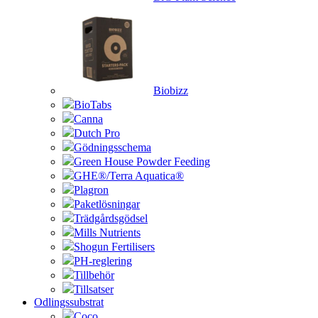
Biobizz
BioTabs
Canna
Dutch Pro
Gödningsschema
Green House Powder Feeding
GHE®/Terra Aquatica®
Plagron
Paketlösningar
Trädgårdsgödsel
Mills Nutrients
Shogun Fertilisers
PH-reglering
Tillbehör
Tillsatser
Odlingssubstrat
Coco