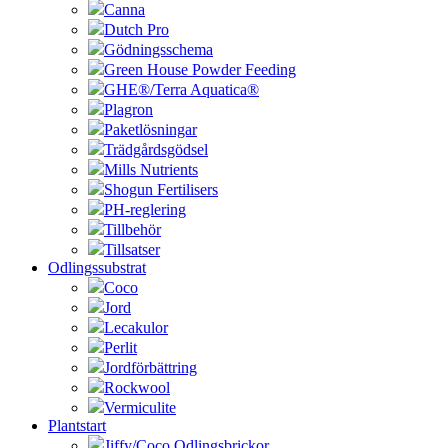
Canna
Dutch Pro
Gödningsschema
Green House Powder Feeding
GHE®/Terra Aquatica®
Plagron
Paketlösningar
Trädgårdsgödsel
Mills Nutrients
Shogun Fertilisers
PH-reglering
Tillbehör
Tillsatser
Odlingssubstrat
Coco
Jord
Lecakulor
Perlit
Jordförbättring
Rockwool
Vermiculite
Plantstart
Jiffy/Coco Odlingsbrickor