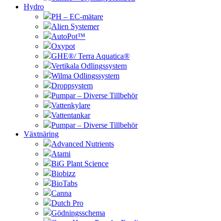
Hydro
PH – EC-mätare
Alien Systemer
AutoPot™
Oxypot
GHE®/ Terra Aquatica®
Vertikala Odlingssystem
Wilma Odlingssystem
Droppsystem
Pumpar – Diverse Tillbehör
Vattenkylare
Vattentankar
Pumpar – Diverse Tillbehör
Växtnäring
Advanced Nutrients
Atami
BiG Plant Science
Biobizz
BioTabs
Canna
Dutch Pro
Gödningsschema