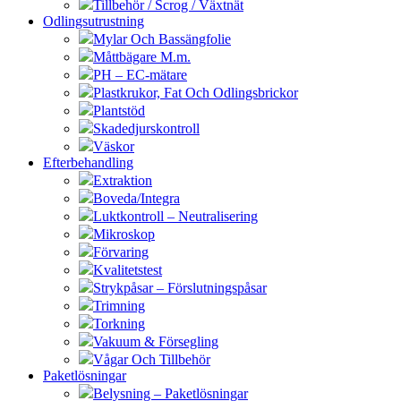
Tillbehör / Scrog / Växtnät
Odlingsutrustning
Mylar Och Bassängfolie
Måttbägare M.m.
PH – EC-mätare
Plastkrukor, Fat Och Odlingsbrickor
Plantstöd
Skadedjurskontroll
Väskor
Efterbehandling
Extraktion
Boveda/Integra
Luktkontroll – Neutralisering
Mikroskop
Förvaring
Kvalitetstest
Strykpåsar – Förslutningspåsar
Trimning
Torkning
Vakuum & Försegling
Vågar Och Tillbehör
Paketlösningar
Belysning – Paketlösningar