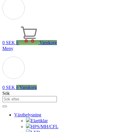
0
SEK
Varukorg
0
Meny
0
SEK
Varukorg
0
Sök
Växtbelysning
Elartiklar
HPS/MH/CFL