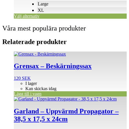
väljas
Large
på
XL
produktsidan
Välj alternativ
Våra mest populära produkter
Relaterade produkter
Grensax – Beskärningssax
120
SEK
I lager
Kan skickas idag
Lägg till i vagn
Garland – Uppvärmd Propagator –
38,5 x 17,5 x 24cm