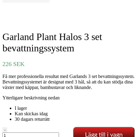
Garland Plant Halos 3 set
bevattningssystem
226
SEK
Få mer professionella resultat med Garlands 3 set bevattningssystem.
Bevattningssystemet är designat med 3 hål, så att du kan stödja dina
växter med käppar, bambustavar och liknande.
Ytterligare beskrivning nedan
I lager
Kan skickas idag
30 dagars returrätt
Garland
-
Lägg till i vagn
Plant