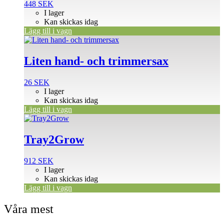
448
SEK
I lager
Kan skickas idag
Lägg till i vagn
Liten hand- och trimmersax
26
SEK
I lager
Kan skickas idag
Lägg till i vagn
Tray2Grow
912
SEK
I lager
Kan skickas idag
Lägg till i vagn
Våra mest