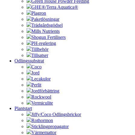
Green House Powder Feeding
GHE®/Terra Aquatica®
Plagron
Paketlösningar
Trädgårdsgödsel
Mills Nutrients
Shogun Fertilisers
PH-reglering
Tillbehör
Tillsatser
Odlingssubstrat
Coco
Jord
Lecakulor
Perlit
Jordförbättring
Rockwool
Vermiculite
Plantstart
Jiffy/Coco Odlingsbrickor
Rothormon
Sticklingpropagator
Värmemattor