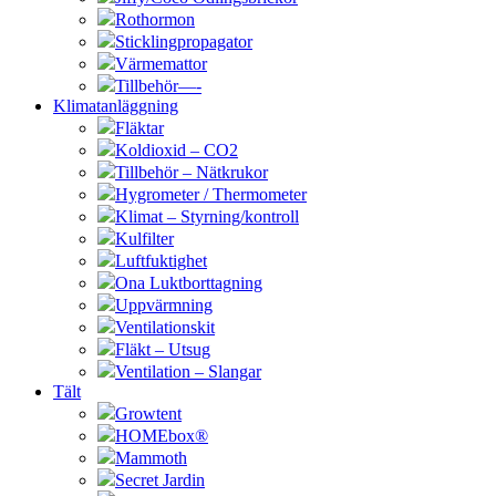
Rothormon
Sticklingpropagator
Värmemattor
Tillbehör—-
Klimatanläggning
Fläktar
Koldioxid – CO2
Tillbehör – Nätkrukor
Hygrometer / Thermometer
Klimat – Styrning/kontroll
Kulfilter
Luftfuktighet
Ona Luktborttagning
Uppvärmning
Ventilationskit
Fläkt – Utsug
Ventilation – Slangar
Tält
Growtent
HOMEbox®
Mammoth
Secret Jardin