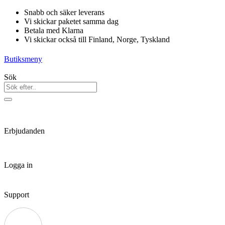
Hoppa
Snabb och säker leverans
till
Vi skickar paketet samma dag
innehåll
Betala med Klarna
Vi skickar också till Finland, Norge, Tyskland
Butiksmeny
Sök
Erbjudanden
Logga in
Support