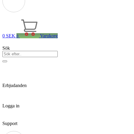
0
SEK
Varukorg
0
Sök
Erbjudanden
Logga in
Support