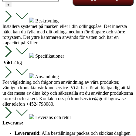
Halos
+
3
set
bevattningssystem
Beskrivning
mängd
Installera systemet på marken eller i din odlingspåse. Det innersta
hålet kan du fylla med ditt odlingsmedium för djupare och större
rotsystem. Det yttre kammaren används för vatten och har en
kapacitet på 3 liter.
Specifikationer
Vikt
2 kg
Användning
För vägledning och frågor om användning av våra produkter,
vänligen kontakta vår kundservice. Vi är här för att hjälpa dig att få
ut det mesta av dina köp och säkerställa att du använder produkterna
korrekt och säkert. Kontakta oss på
kundservice@gorillagrow.se
eller telefon +4524798080.
Leverans och retur
Leverans:
Leveranstid:
Alla beställningar packas och skickas dagligen