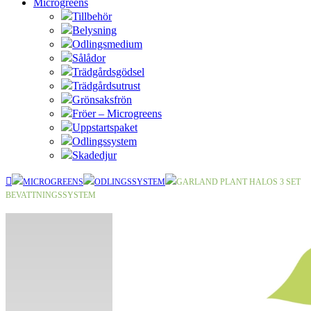
Microgreens
Tillbehör
Belysning
Odlingsmedium
Sålådor
Trädgårdsgödsel
Trädgårdsutrust
Grönsaksfrön
Fröer – Microgreens
Uppstartspaket
Odlingssystem
Skadedjur
MICROGREENS
ODLINGSSYSTEM
GARLAND PLANT HALOS 3 SET
BEVATTNINGSSYSTEM