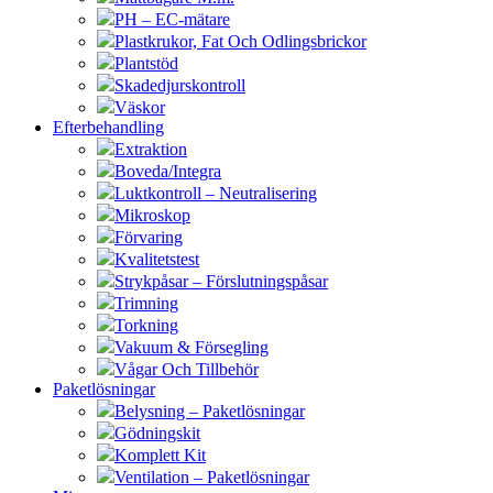
PH – EC-mätare
Plastkrukor, Fat Och Odlingsbrickor
Plantstöd
Skadedjurskontroll
Väskor
Efterbehandling
Extraktion
Boveda/Integra
Luktkontroll – Neutralisering
Mikroskop
Förvaring
Kvalitetstest
Strykpåsar – Förslutningspåsar
Trimning
Torkning
Vakuum & Försegling
Vågar Och Tillbehör
Paketlösningar
Belysning – Paketlösningar
Gödningskit
Komplett Kit
Ventilation – Paketlösningar