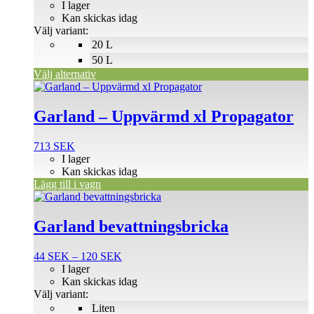
97 SEK
I lager
De
till
Kan skickas idag
olika
190 SEK
Välj variant:
alternativen
20 L
kan
väljas
50 L
på
Välj alternativ
produktsidan
Garland – Uppvärmd xl Propagator
713
SEK
I lager
Kan skickas idag
Lägg till i vagn
Den
här
produkten
Garland bevattningsbricka
har
flera
Prisintervall:
44
SEK
–
120
SEK
varianter.
44 SEK
I lager
De
till
Kan skickas idag
olika
120 SEK
Välj variant:
alternativen
Liten
kan