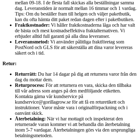
mellan 09-18. I de flesta fall skickas alla beställningar samma
dag. Leveranstiden är normalt mellan 16 timmar och 1 vardag.
Tips: Om du beställer fram till helgen och väljer paketbutik,
kan du ofta hämta ditt paket redan dagen efter i paketbutiken.
Fraktkostnader:
Vi håller fraktkostnaderna låga och har valt
de bästa och mest kostnadseffektiva fraktalternativen. Vi
erbjuder alltid full garanti på alla dina leveranser.
Leveransmetod:
Vi använder pålitliga fraktföretag som
PostNord och GLS för att säkerställa att dina varor levereras
säkert och i tid.
Retur:
Returrätt:
Du har 14 dagar på dig att returnera varor från den
dag du mottar dem.
Returprocess:
För att returnera en vara, skicka den tillbaka
till vår adress som anges på den medföljande etiketten.
Kontakta gärna vår kundservice på
kundservice@gorillagrow.se för att få en returetikett och
instruktioner. Varor måste vara i originalförpackning och i
oanvänt skick.
Återbetalning:
När vi har mottagit och inspekterat den
returnerade varan kommer vi att behandla din återbetalning
inom 5-7 vardagar. Återbetalningen görs via den ursprungliga
betalningsmetoden.