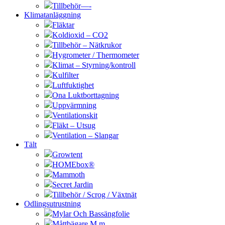
Tillbehör—-
Klimatanläggning
Fläktar
Koldioxid – CO2
Tillbehör – Nätkrukor
Hygrometer / Thermometer
Klimat – Styrning/kontroll
Kulfilter
Luftfuktighet
Ona Luktborttagning
Uppvärmning
Ventilationskit
Fläkt – Utsug
Ventilation – Slangar
Tält
Growtent
HOMEbox®
Mammoth
Secret Jardin
Tillbehör / Scrog / Växtnät
Odlingsutrustning
Mylar Och Bassängfolie
Måttbägare M.m.