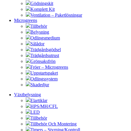
Gödningskit
Komplett Kit
Ventilation – Paketlösningar
Microgreens
Tillbehör
Belysning
Odlingsmedium
Sålådor
Trädgårdsgödsel
Trädgårdsutrust
Grönsaksfrön
Fröer – Microgreens
Uppstartspaket
Odlingssystem
Skadedjur
Växtbelysning
Elartiklar
HPS/MH/CFL
LED
Tillbehör
Tillbehör Och Montering
Timers – Styrning/Kontroll