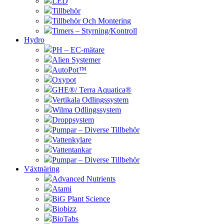
LED
Tillbehör
Tillbehör Och Montering
Timers – Styrning/Kontroll
Hydro
PH – EC-mätare
Alien Systemer
AutoPot™
Oxypot
GHE®/ Terra Aquatica®
Vertikala Odlingssystem
Wilma Odlingssystem
Droppsystem
Pumpar – Diverse Tillbehör
Vattenkylare
Vattentankar
Pumpar – Diverse Tillbehör
Växtnäring
Advanced Nutrients
Atami
BiG Plant Science
Biobizz
BioTabs