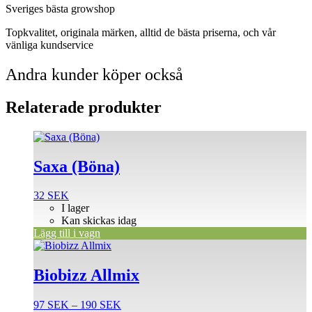
Sveriges bästa growshop
Topkvalitet, originala märken, alltid de bästa priserna, och vår
vänliga kundservice
Andra kunder köper också
Relaterade produkter
Saxa (Böna)
32
SEK
I lager
Kan skickas idag
Lägg till i vagn
Den
här
produkten
Biobizz Allmix
har
flera
Prisintervall:
97
SEK
–
190
SEK
varianter.