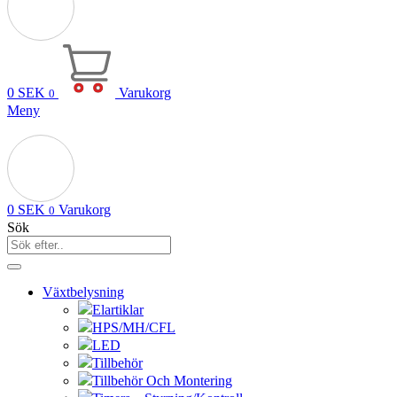
0
SEK
Varukorg
0
Meny
0
SEK
Varukorg
0
Sök
Växtbelysning
Elartiklar
HPS/MH/CFL
LED
Tillbehör
Tillbehör Och Montering