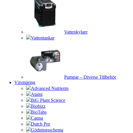
Vattenkylare
Vattentankar
Pumpar – Diverse Tillbehör
Växtnäring
Advanced Nutrients
Atami
BiG Plant Science
Biobizz
BioTabs
Canna
Dutch Pro
Gödningsschema