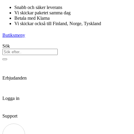
Hoppa
Snabb och säker leverans
till
Vi skickar paketet samma dag
innehåll
Betala med Klarna
Vi skickar också till Finland, Norge, Tyskland
Butiksmeny
Sök
Erbjudanden
Logga in
Support