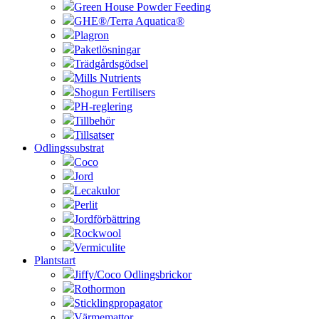
Green House Powder Feeding
GHE®/Terra Aquatica®
Plagron
Paketlösningar
Trädgårdsgödsel
Mills Nutrients
Shogun Fertilisers
PH-reglering
Tillbehör
Tillsatser
Odlingssubstrat
Coco
Jord
Lecakulor
Perlit
Jordförbättring
Rockwool
Vermiculite
Plantstart
Jiffy/Coco Odlingsbrickor
Rothormon
Sticklingpropagator
Värmemattor