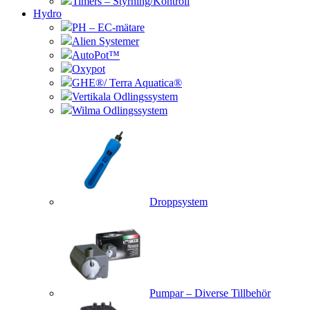
Timers – Styrning/Kontroll
Hydro
PH – EC-mätare
Alien Systemer
AutoPot™
Oxypot
GHE®/ Terra Aquatica®
Vertikala Odlingssystem
Wilma Odlingssystem
Droppsystem
Pumpar – Diverse Tillbehör