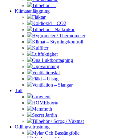
Tillbehör—-
Klimatanläggning
Fläktar
Koldioxid – CO2
Tillbehör – Nätkrukor
Hygrometer / Thermometer
Klimat – Styrning/kontroll
Kulfilter
Luftfuktighet
Ona Luktborttagning
Uppvärmning
Ventilationskit
Fläkt – Utsug
Ventilation – Slangar
Tält
Growtent
HOMEbox®
Mammoth
Secret Jardin
Tillbehör / Scrog / Växtnät
Odlingsutrustning
Mylar Och Bassängfolie