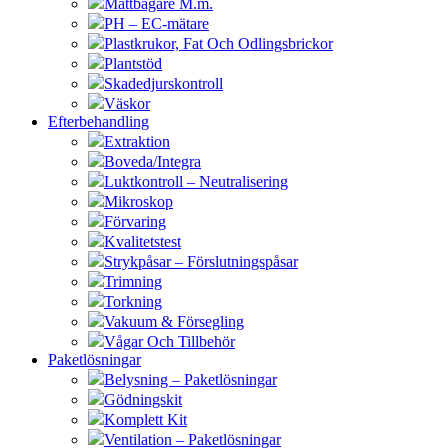
Måttbägare M.m.
PH – EC-mätare
Plastkrukor, Fat Och Odlingsbrickor
Plantstöd
Skadedjurskontroll
Väskor
Efterbehandling
Extraktion
Boveda/Integra
Luktkontroll – Neutralisering
Mikroskop
Förvaring
Kvalitetstest
Strykpåsar – Förslutningspåsar
Trimning
Torkning
Vakuum & Försegling
Vågar Och Tillbehör
Paketlösningar
Belysning – Paketlösningar
Gödningskit
Komplett Kit
Ventilation – Paketlösningar