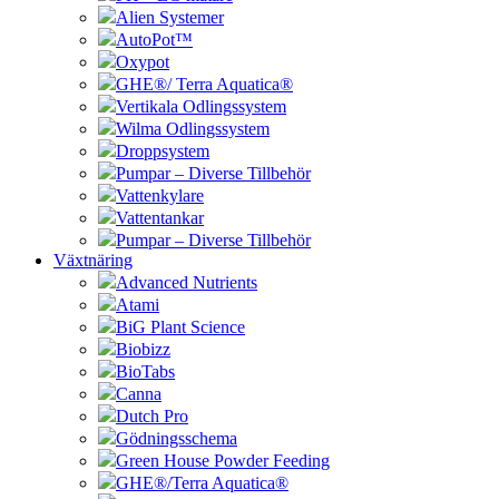
Alien Systemer
AutoPot™
Oxypot
GHE®/ Terra Aquatica®
Vertikala Odlingssystem
Wilma Odlingssystem
Droppsystem
Pumpar – Diverse Tillbehör
Vattenkylare
Vattentankar
Pumpar – Diverse Tillbehör
Växtnäring
Advanced Nutrients
Atami
BiG Plant Science
Biobizz
BioTabs
Canna
Dutch Pro
Gödningsschema
Green House Powder Feeding
GHE®/Terra Aquatica®