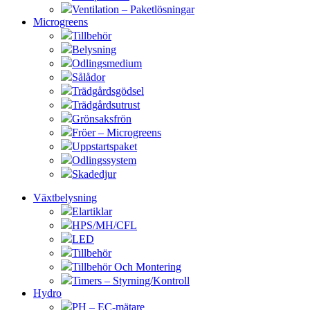
Ventilation – Paketlösningar
Microgreens
Tillbehör
Belysning
Odlingsmedium
Sålådor
Trädgårdsgödsel
Trädgårdsutrust
Grönsaksfrön
Fröer – Microgreens
Uppstartspaket
Odlingssystem
Skadedjur
Växtbelysning
Elartiklar
HPS/MH/CFL
LED
Tillbehör
Tillbehör Och Montering
Timers – Styrning/Kontroll
Hydro
PH – EC-mätare