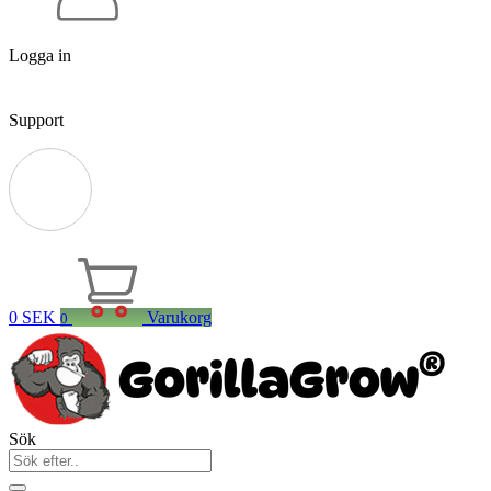
Logga in
Support
0
SEK
Varukorg
0
Sök