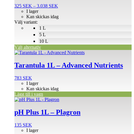
flera
Prisintervall:
325
SEK
–
3.038
SEK
varianter.
325 SEK
I lager
De
till
Kan skickas idag
olika
3.038 SEK
Välj variant:
alternativen
1 L
kan
väljas
5 L
på
10 L
produktsidan
Välj alternativ
Tarantula 1L – Advanced Nutrients
783
SEK
I lager
Kan skickas idag
Lägg till i vagn
pH Plus 1L – Plagron
135
SEK
I lager