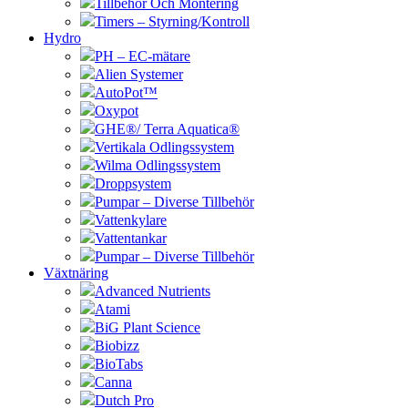
Tillbehör Och Montering
Timers – Styrning/Kontroll
Hydro
PH – EC-mätare
Alien Systemer
AutoPot™
Oxypot
GHE®/ Terra Aquatica®
Vertikala Odlingssystem
Wilma Odlingssystem
Droppsystem
Pumpar – Diverse Tillbehör
Vattenkylare
Vattentankar
Pumpar – Diverse Tillbehör
Växtnäring
Advanced Nutrients
Atami
BiG Plant Science
Biobizz
BioTabs
Canna
Dutch Pro