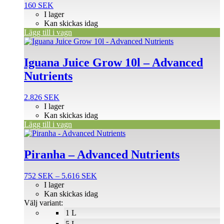
160
SEK
I lager
Kan skickas idag
Lägg till i vagn
Iguana Juice Grow 10l – Advanced
Nutrients
2.826
SEK
I lager
Kan skickas idag
Lägg till i vagn
Den
här
produkten
Piranha – Advanced Nutrients
har
flera
Prisintervall:
752
SEK
–
5.616
SEK
varianter.
752 SEK
I lager
De
till
Kan skickas idag
olika
5.616 SEK
Välj variant:
alternativen
1 L
kan
väljas
5 L