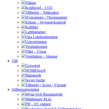
Fläktar
Koldioxid – CO2
Tillbehör – Nätkrukor
Hygrometer / Thermometer
Klimat – Styrning/kontroll
Kulfilter
Luftfuktighet
Ona Luktborttagning
Uppvärmning
Ventilationskit
Fläkt – Utsug
Ventilation – Slangar
Tält
Growtent
HOMEbox®
Mammoth
Secret Jardin
Tillbehör / Scrog / Växtnät
Odlingsutrustning
Mylar Och Bassängfolie
Måttbägare M.m.
PH – EC-mätare
Plastkrukor, Fat Och Odlingsbrickor