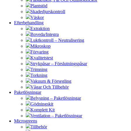
Plantstöd
Skadedjurskontroll
Väskor
Efterbehandling
Extraktion
Boveda/Integra
Luktkontroll – Neutralisering
Mikroskop
Förvaring
Kvalitetstest
Strykpåsar – Förslutningspåsar
Trimning
Torkning
Vakuum & Försegling
Vågar Och Tillbehör
Paketlösningar
Belysning – Paketlösningar
Gödningskit
Komplett Kit
Ventilation – Paketlösningar
Microgreens
Tillbehör