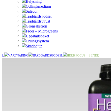
Belysning
Odlingsmedium
Sålådor
Trädgårdsgödsel
Trädgårdsutrust
Grönsaksfrön
Fröer – Microgreens
Uppstartspaket
Odlingssystem
Skadedjur
VÄXTNÄRING
TRÄDGÅRDSGÖDSEL
HERB FOCUS – 1 LITER