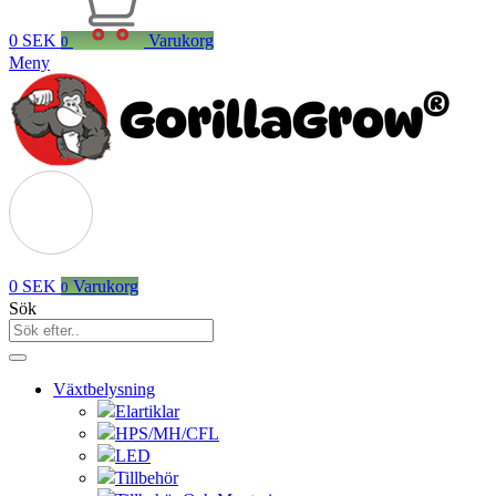
0
SEK
Varukorg
0
Meny
0
SEK
Varukorg
0
Sök
Växtbelysning
Elartiklar
HPS/MH/CFL
LED
Tillbehör