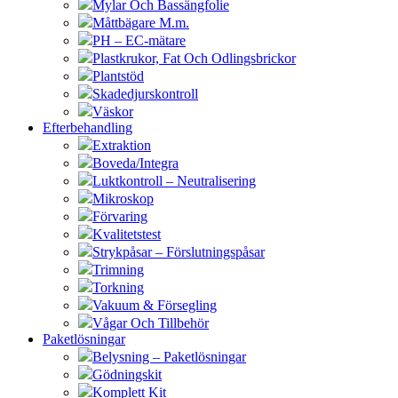
Mylar Och Bassängfolie
Måttbägare M.m.
PH – EC-mätare
Plastkrukor, Fat Och Odlingsbrickor
Plantstöd
Skadedjurskontroll
Väskor
Efterbehandling
Extraktion
Boveda/Integra
Luktkontroll – Neutralisering
Mikroskop
Förvaring
Kvalitetstest
Strykpåsar – Förslutningspåsar
Trimning
Torkning
Vakuum & Försegling
Vågar Och Tillbehör
Paketlösningar
Belysning – Paketlösningar
Gödningskit
Komplett Kit