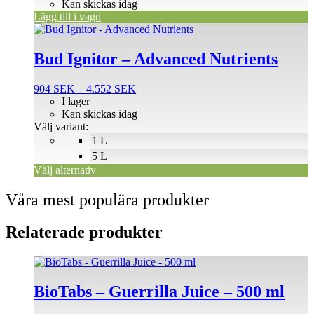
Kan skickas idag
Lägg till i vagn
Den
här
produkten
Bud Ignitor – Advanced Nutrients
har
flera
Prisintervall:
904
SEK
–
4.552
SEK
varianter.
904 SEK
I lager
De
till
Kan skickas idag
olika
4.552 SEK
Välj variant:
alternativen
1 L
kan
väljas
5 L
på
Välj alternativ
produktsidan
Våra mest populära produkter
Relaterade produkter
BioTabs – Guerrilla Juice – 500 ml