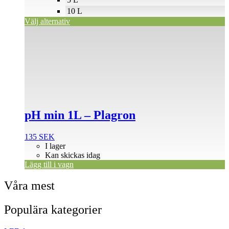
på
10 L
produktsidan
Välj alternativ
pH min 1L – Plagron
135
SEK
I lager
Kan skickas idag
Lägg till i vagn
Våra mest
Populära kategorier