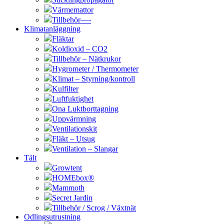
Värmemattor
Tillbehör—-
Klimatanläggning
Fläktar
Koldioxid – CO2
Tillbehör – Nätkrukor
Hygrometer / Thermometer
Klimat – Styrning/kontroll
Kulfilter
Luftfuktighet
Ona Luktborttagning
Uppvärmning
Ventilationskit
Fläkt – Utsug
Ventilation – Slangar
Tält
Growtent
HOMEbox®
Mammoth
Secret Jardin
Tillbehör / Scrog / Växtnät
Odlingsutrustning