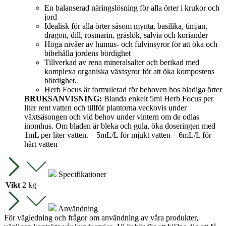
En balanserad näringslösning för alla örter i krukor och
jord
Idealisk för alla örter såsom mynta, basilika, timjan,
dragon, dill, rosmarin, gräslök, salvia och koriander
Höga nivåer av humus- och fulvinsyror för att öka och
bibehålla jordens bördighet
Tillverkad av rena mineralsalter och berikad med
komplexa organiska växtsyror för att öka kompostens
bördighet.
Herb Focus är formulerad för behoven hos bladiga örter
BRUKSANVISNING:
Blanda enkelt 5ml Herb Focus per
liter rent vatten och tillför plantorna veckovis under
växtsäsongen och vid behov under vintern om de odlas
inomhus. Om bladen är bleka och gula, öka doseringen med
1mL per liter vatten. – 5mL/L för mjukt vatten – 6mL/L för
hårt vatten
Specifikationer
Vikt
2 kg
Användning
För vägledning och frågor om användning av våra produkter,