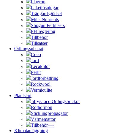
Plagron
Paketlösningar
Trädgårdsgödsel
Mills Nutrients
Shogun Fertilisers
PH-reglering
Tillbehör
Tillsatser
Odlingssubstrat
Coco
Jord
Lecakulor
Perlit
Jordförbättring
Rockwool
Vermiculite
Plantstart
Jiffy/Coco Odlingsbrickor
Rothormon
Sticklingpropagator
Värmemattor
Tillbehör—-
Klimatanläggning