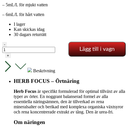
– 5mL/L för mjukt vatten
– 6mL/L för hårt vatten
I lager
Kan skickas idag
30 dagars returrätt
Herb
-
Lägg till i vagn
Focus
-
+
1
liter
mängd
Beskrivning
HERB FOCUS – Örtnäring
Herb Focus
är specifikt formulerad för optimal tillväxt av alla
typer av örter. En noggrant balanserad formel av alla
essentiella näringsämnen, den är tillverkad av rena
mineralsalter och berikad med komplexa organiska växtsyror
och rena koncentrerade extrakt av tång. Den är urea-fri.
Om näringen