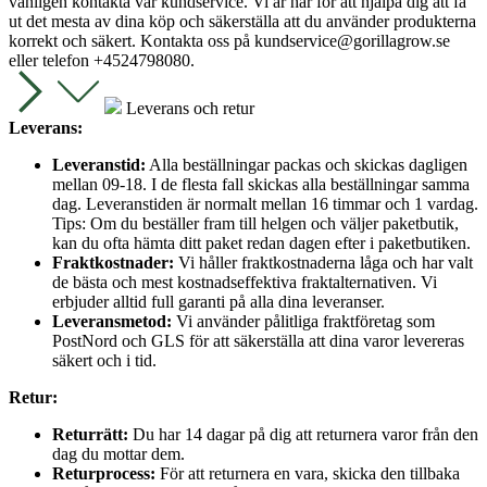
vänligen kontakta vår kundservice. Vi är här för att hjälpa dig att få
ut det mesta av dina köp och säkerställa att du använder produkterna
korrekt och säkert. Kontakta oss på
kundservice@gorillagrow.se
eller telefon +4524798080.
Leverans och retur
Leverans:
Leveranstid:
Alla beställningar packas och skickas dagligen
mellan 09-18. I de flesta fall skickas alla beställningar samma
dag. Leveranstiden är normalt mellan 16 timmar och 1 vardag.
Tips: Om du beställer fram till helgen och väljer paketbutik,
kan du ofta hämta ditt paket redan dagen efter i paketbutiken.
Fraktkostnader:
Vi håller fraktkostnaderna låga och har valt
de bästa och mest kostnadseffektiva fraktalternativen. Vi
erbjuder alltid full garanti på alla dina leveranser.
Leveransmetod:
Vi använder pålitliga fraktföretag som
PostNord och GLS för att säkerställa att dina varor levereras
säkert och i tid.
Retur:
Returrätt:
Du har 14 dagar på dig att returnera varor från den
dag du mottar dem.
Returprocess:
För att returnera en vara, skicka den tillbaka