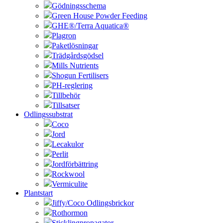
Gödningsschema
Green House Powder Feeding
GHE®/Terra Aquatica®
Plagron
Paketlösningar
Trädgårdsgödsel
Mills Nutrients
Shogun Fertilisers
PH-reglering
Tillbehör
Tillsatser
Odlingssubstrat
Coco
Jord
Lecakulor
Perlit
Jordförbättring
Rockwool
Vermiculite
Plantstart
Jiffy/Coco Odlingsbrickor
Rothormon
Sticklingpropagator