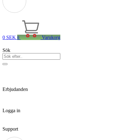
0
SEK
Varukorg
0
Sök
Erbjudanden
Logga in
Support