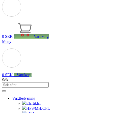
0
SEK
Varukorg
0
Meny
0
SEK
Varukorg
0
Sök
Växtbelysning
Elartiklar
HPS/MH/CFL