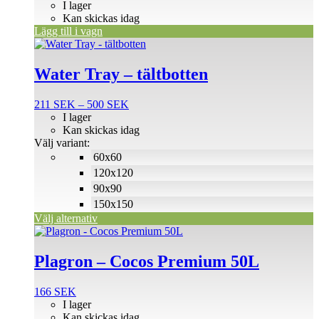
I lager
Kan skickas idag
Lägg till i vagn
Den
här
produkten
Water Tray – tältbotten
har
flera
Prisintervall:
211
SEK
–
500
SEK
varianter.
211 SEK
I lager
De
till
Kan skickas idag
olika
500 SEK
Välj variant:
alternativen
60x60
kan
väljas
120x120
på
90x90
produktsidan
150x150
Välj alternativ
Plagron – Cocos Premium 50L
166
SEK
I lager
Kan skickas idag