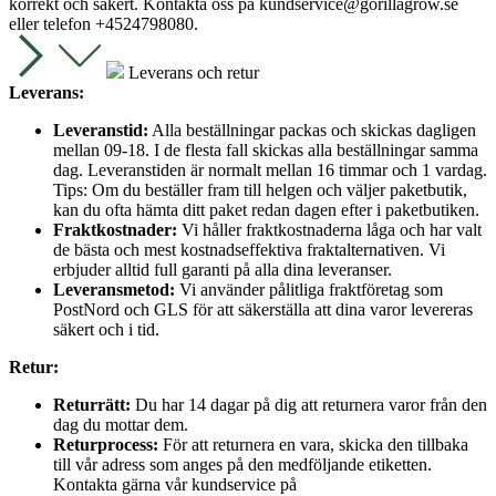
korrekt och säkert. Kontakta oss på
kundservice@gorillagrow.se
eller telefon +4524798080.
Leverans och retur
Leverans:
Leveranstid:
Alla beställningar packas och skickas dagligen
mellan 09-18. I de flesta fall skickas alla beställningar samma
dag. Leveranstiden är normalt mellan 16 timmar och 1 vardag.
Tips: Om du beställer fram till helgen och väljer paketbutik,
kan du ofta hämta ditt paket redan dagen efter i paketbutiken.
Fraktkostnader:
Vi håller fraktkostnaderna låga och har valt
de bästa och mest kostnadseffektiva fraktalternativen. Vi
erbjuder alltid full garanti på alla dina leveranser.
Leveransmetod:
Vi använder pålitliga fraktföretag som
PostNord och GLS för att säkerställa att dina varor levereras
säkert och i tid.
Retur:
Returrätt:
Du har 14 dagar på dig att returnera varor från den
dag du mottar dem.
Returprocess:
För att returnera en vara, skicka den tillbaka
till vår adress som anges på den medföljande etiketten.
Kontakta gärna vår kundservice på