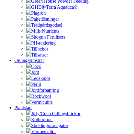
Green House Powder Feeding
GHE®/Terra Aquatica®
Plagron
Paketlösningar
Trädgårdsgödsel
Mills Nutrients
Shogun Fertilisers
PH-reglering
Tillbehör
Tillsatser
Odlingssubstrat
Coco
Jord
Lecakulor
Perlit
Jordförbättring
Rockwool
Vermiculite
Plantstart
Jiffy/Coco Odlingsbrickor
Rothormon
Sticklingpropagator
Värmemattor