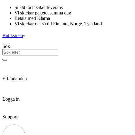
Hoppa
Snabb och säker leverans
till
Vi skickar paketet samma dag
innehåll
Betala med Klarna
Vi skickar också till Finland, Norge, Tyskland
Butiksmeny
Sök
Erbjudanden
Logga in
Support