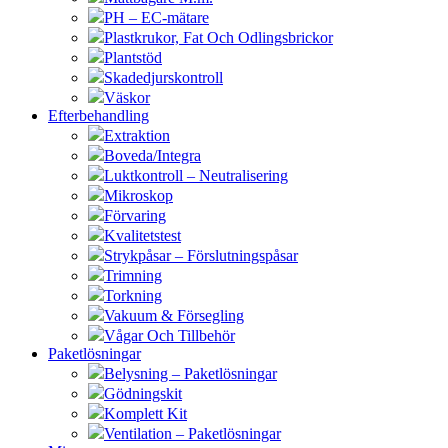
PH – EC-mätare
Plastkrukor, Fat Och Odlingsbrickor
Plantstöd
Skadedjurskontroll
Väskor
Efterbehandling
Extraktion
Boveda/Integra
Luktkontroll – Neutralisering
Mikroskop
Förvaring
Kvalitetstest
Strykpåsar – Förslutningspåsar
Trimning
Torkning
Vakuum & Försegling
Vågar Och Tillbehör
Paketlösningar
Belysning – Paketlösningar
Gödningskit
Komplett Kit
Ventilation – Paketlösningar