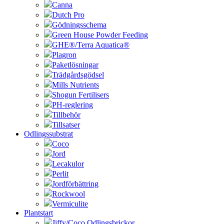
Canna
Dutch Pro
Gödningsschema
Green House Powder Feeding
GHE®/Terra Aquatica®
Plagron
Paketlösningar
Trädgårdsgödsel
Mills Nutrients
Shogun Fertilisers
PH-reglering
Tillbehör
Tillsatser
Odlingssubstrat
Coco
Jord
Lecakulor
Perlit
Jordförbättring
Rockwool
Vermiculite
Plantstart
Jiffy/Coco Odlingsbrickor