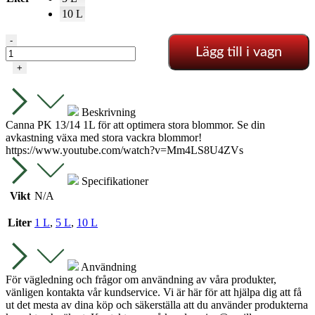
10 L
PK
-
Lägg till i vagn
13/14
mängd
+
Beskrivning
Canna PK 13/14 1L för att optimera stora blommor. Se din
avkastning växa med stora vackra blommor!
https://www.youtube.com/watch?v=Mm4LS8U4ZVs
Specifikationer
Vikt
N/A
Liter
1 L
,
5 L
,
10 L
Användning
För vägledning och frågor om användning av våra produkter,
vänligen kontakta vår kundservice. Vi är här för att hjälpa dig att få
ut det mesta av dina köp och säkerställa att du använder produkterna