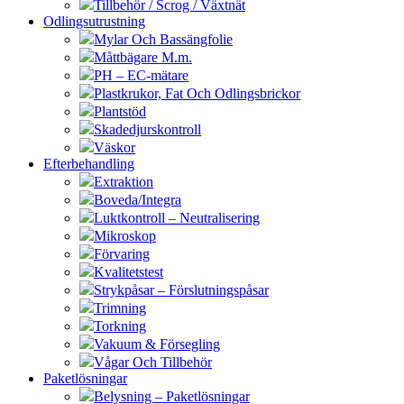
Tillbehör / Scrog / Växtnät
Odlingsutrustning
Mylar Och Bassängfolie
Måttbägare M.m.
PH – EC-mätare
Plastkrukor, Fat Och Odlingsbrickor
Plantstöd
Skadedjurskontroll
Väskor
Efterbehandling
Extraktion
Boveda/Integra
Luktkontroll – Neutralisering
Mikroskop
Förvaring
Kvalitetstest
Strykpåsar – Förslutningspåsar
Trimning
Torkning
Vakuum & Försegling
Vågar Och Tillbehör
Paketlösningar
Belysning – Paketlösningar