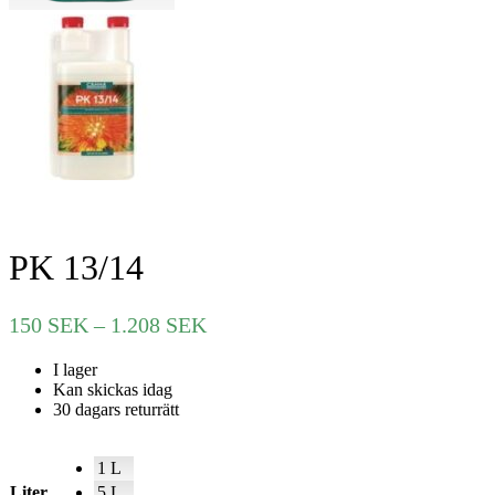
PK 13/14
Prisintervall:
150
SEK
–
1.208
SEK
150 SEK
I lager
till
Kan skickas idag
1.208 SEK
30 dagars returrätt
1 L
Liter
5 L