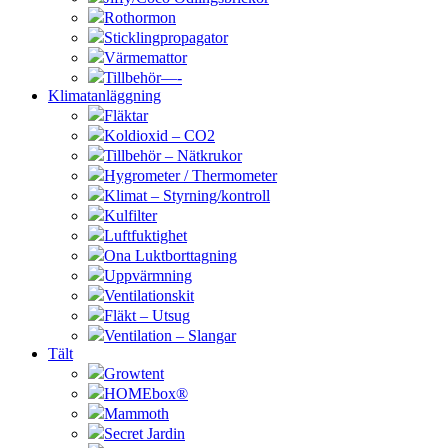
Rothormon
Sticklingpropagator
Värmemattor
Tillbehör—-
Klimatanläggning
Fläktar
Koldioxid – CO2
Tillbehör – Nätkrukor
Hygrometer / Thermometer
Klimat – Styrning/kontroll
Kulfilter
Luftfuktighet
Ona Luktborttagning
Uppvärmning
Ventilationskit
Fläkt – Utsug
Ventilation – Slangar
Tält
Growtent
HOMEbox®
Mammoth
Secret Jardin