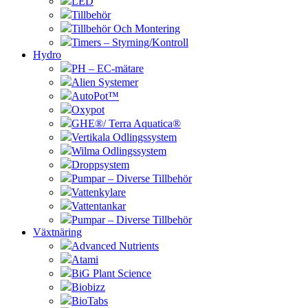
LED
Tillbehör
Tillbehör Och Montering
Timers – Styrning/Kontroll
Hydro
PH – EC-mätare
Alien Systemer
AutoPot™
Oxypot
GHE®/ Terra Aquatica®
Vertikala Odlingssystem
Wilma Odlingssystem
Droppsystem
Pumpar – Diverse Tillbehör
Vattenkylare
Vattentankar
Pumpar – Diverse Tillbehör
Växtnäring
Advanced Nutrients
Atami
BiG Plant Science
Biobizz
BioTabs