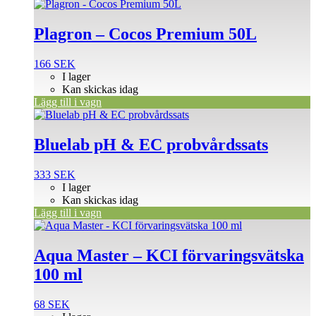
Plagron – Cocos Premium 50L
166
SEK
I lager
Kan skickas idag
Lägg till i vagn
Bluelab pH & EC probvårdssats
333
SEK
I lager
Kan skickas idag
Lägg till i vagn
Aqua Master – KCI förvaringsvätska
100 ml
68
SEK