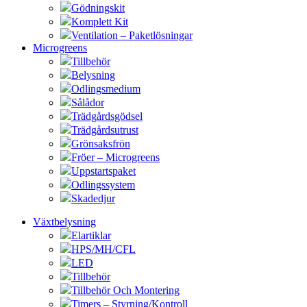
Gödningskit
Komplett Kit
Ventilation – Paketlösningar
Microgreens
Tillbehör
Belysning
Odlingsmedium
Sålådor
Trädgårdsgödsel
Trädgårdsutrust
Grönsaksfrön
Fröer – Microgreens
Uppstartspaket
Odlingssystem
Skadedjur
Växtbelysning
Elartiklar
HPS/MH/CFL
LED
Tillbehör
Tillbehör Och Montering
Timers – Styrning/Kontroll