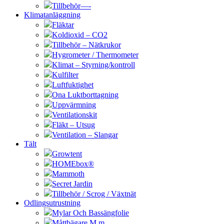
Tillbehör—-
Klimatanläggning
Fläktar
Koldioxid – CO2
Tillbehör – Nätkrukor
Hygrometer / Thermometer
Klimat – Styrning/kontroll
Kulfilter
Luftfuktighet
Ona Luktborttagning
Uppvärmning
Ventilationskit
Fläkt – Utsug
Ventilation – Slangar
Tält
Growtent
HOMEbox®
Mammoth
Secret Jardin
Tillbehör / Scrog / Växtnät
Odlingsutrustning
Mylar Och Bassängfolie
Måttbägare M.m.