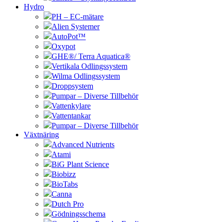
Hydro
PH – EC-mätare
Alien Systemer
AutoPot™
Oxypot
GHE®/ Terra Aquatica®
Vertikala Odlingssystem
Wilma Odlingssystem
Droppsystem
Pumpar – Diverse Tillbehör
Vattenkylare
Vattentankar
Pumpar – Diverse Tillbehör
Växtnäring
Advanced Nutrients
Atami
BiG Plant Science
Biobizz
BioTabs
Canna
Dutch Pro
Gödningsschema