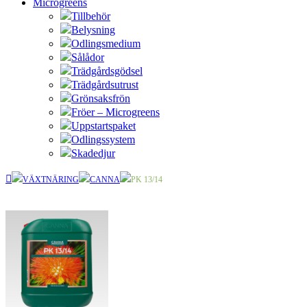
Microgreens
Tillbehör
Belysning
Odlingsmedium
Sålådor
Trädgårdsgödsel
Trädgårdsutrust
Grönsaksfrön
Fröer – Microgreens
Uppstartspaket
Odlingssystem
Skadedjur
VÄXTNÄRING
CANNA
PK 13/14