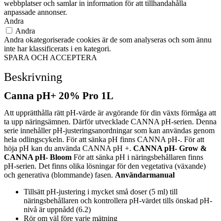
webbplatser och samlar in information för att tillhandahålla
anpassade annonser.
Andra
Andra
Andra okategoriserade cookies är de som analyseras och som ännu
inte har klassificerats i en kategori.
SPARA OCH ACCEPTERA
Beskrivning
Canna pH+ 20% Pro 1L
Att upprätthålla rätt pH-värde är avgörande för din växts förmåga att
ta upp näringsämnen.
Därför utvecklade CANNA pH-serien.
Denna
serie innehåller pH-justeringsanordningar som kan användas genom
hela odlingscykeln.
För att sänka pH finns CANNA pH-.
För att
höja pH kan du använda CANNA pH +.
CANNA pH- Grow &
CANNA pH- Bloom
För att sänka pH i näringsbehållaren finns
pH-serien.
Det finns olika lösningar för den vegetativa (växande)
och generativa (blommande) fasen.
Användarmanual
Tillsätt pH-justering i mycket små doser (5 ml) till
näringsbehållaren och kontrollera pH-värdet tills önskad pH-
nivå är uppnådd (6.2)
Rör om väl före varje mätning