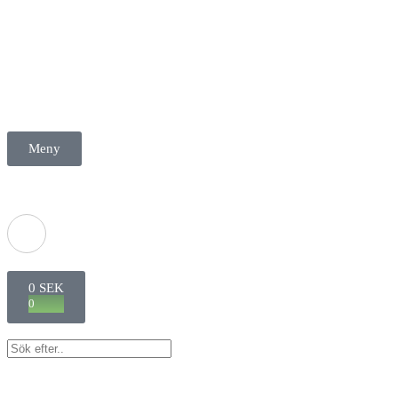
Meny
0
SEK
0