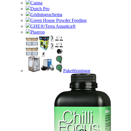
Canna
Dutch Pro
Gödningsschema
Green House Powder Feeding
GHE®/Terra Aquatica®
Plagron
Paketlösningar