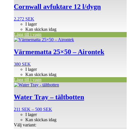
Cornwall avfuktare 12 l/dygn
2.272
SEK
I lager
Kan skickas idag
Lägg till i vagn
Värmematta 25×50 – Airontek
380
SEK
I lager
Kan skickas idag
Lägg till i vagn
Den
här
produkten
Water Tray – tältbotten
har
flera
Prisintervall:
211
SEK
–
500
SEK
varianter.
211 SEK
I lager
De
till
Kan skickas idag
olika
500 SEK
Välj variant:
alternativen