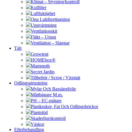
Klimat – Styrning/kontroll
Kulfilter
Luftfuktighet
Ona Luktborttagning
Uppvärmning
Ventilationskit
Fläkt – Utsug
Ventilation – Slangar
Tält
Growtent
HOMEbox®
Mammoth
Secret Jardin
Tillbehör / Scrog / Växtnät
Odlingsutrustning
Mylar Och Bassängfolie
Måttbägare M.m.
PH – EC-mätare
Plastkrukor, Fat Och Odlingsbrickor
Plantstöd
Skadedjurskontroll
Väskor
Efterbehandling