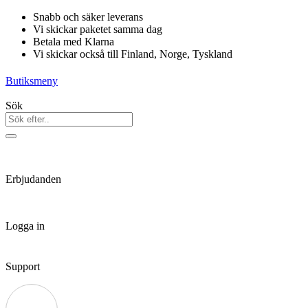
Hoppa
Snabb och säker leverans
till
Vi skickar paketet samma dag
innehåll
Betala med Klarna
Vi skickar också till Finland, Norge, Tyskland
Butiksmeny
Sök
Erbjudanden
Logga in
Support