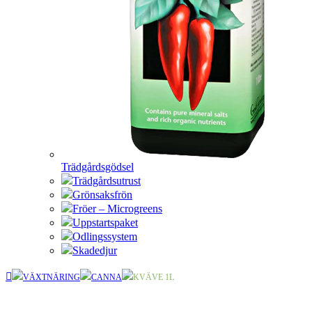
Trädgårdsgödsel
Trädgårdsutrust
Grönsaksfrön
Fröer – Microgreens
Uppstartspaket
Odlingssystem
Skadedjur
VÄXTNÄRING
CANNA
KVÄVE 1L