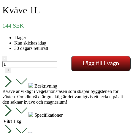
Kväve 1L
144
SEK
I lager
Kan skickas idag
30 dagars returrätt
Kväve
-
Lägg till i vagn
1L
mängd
+
Beskrivning
Kväve är viktigt i vegetationsfasen som skapar byggstenen för
v
äxten. Om din växt är gulaktig är det vanligtvis ett tecken på att
den saknar kväve och magnesium!
Specifikationer
Vikt
1 kg