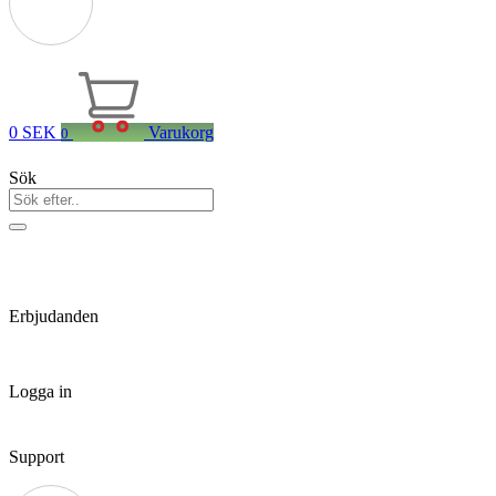
0
SEK
Varukorg
0
Sök
Erbjudanden
Logga in
Support