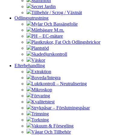
Mammoth
Secret Jardin
Tillbehör / Scrog / Växtnät
Odlingsutrustning
Mylar Och Bassängfolie
Måttbägare M.m.
PH – EC-mätare
Plastkrukor, Fat Och Odlingsbrickor
Plantstöd
Skadedjurskontroll
Väskor
Efterbehandling
Extraktion
Boveda/Integra
Luktkontroll – Neutralisering
Mikroskop
Förvaring
Kvalitetstest
Strykpåsar – Förslutningspåsar
Trimning
Torkning
Vakuum & Försegling
Vågar Och Tillbehör