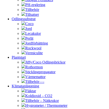
PH-reglering
Tillbehör
Tillsatser
Odlingssubstrat
Coco
Jord
Lecakulor
Perlit
Jordförbättring
Rockwool
Vermiculite
Plantstart
Jiffy/Coco Odlingsbrickor
Rothormon
Sticklingpropagator
Värmemattor
Tillbehör—-
Klimatanläggning
Fläktar
Koldioxid – CO2
Tillbehör – Nätkrukor
Hygrometer / Thermometer