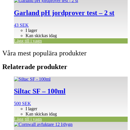
Garland pH jordprover test – 2 st
43
SEK
I lager
Kan skickas idag
Lägg till i vagn
Våra mest populära produkter
Relaterade produkter
Siltac SF – 100ml
500
SEK
I lager
Kan skickas idag
Lägg till i vagn