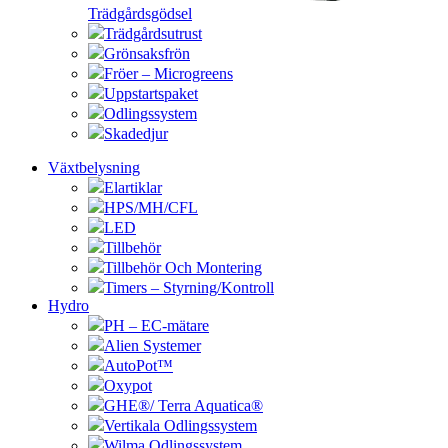
Trädgårdsgödsel
Trädgårdsutrust
Grönsaksfrön
Fröer – Microgreens
Uppstartspaket
Odlingssystem
Skadedjur
Växtbelysning
Elartiklar
HPS/MH/CFL
LED
Tillbehör
Tillbehör Och Montering
Timers – Styrning/Kontroll
Hydro
PH – EC-mätare
Alien Systemer
AutoPot™
Oxypot
GHE®/ Terra Aquatica®
Vertikala Odlingssystem
Wilma Odlingssystem