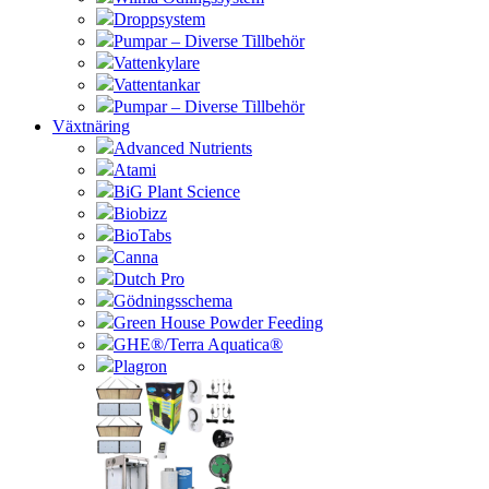
Droppsystem
Pumpar – Diverse Tillbehör
Vattenkylare
Vattentankar
Pumpar – Diverse Tillbehör
Växtnäring
Advanced Nutrients
Atami
BiG Plant Science
Biobizz
BioTabs
Canna
Dutch Pro
Gödningsschema
Green House Powder Feeding
GHE®/Terra Aquatica®
Plagron