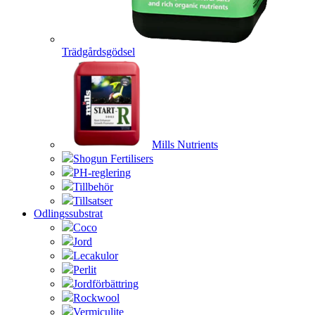
Trädgårdsgödsel
Mills Nutrients
Shogun Fertilisers
PH-reglering
Tillbehör
Tillsatser
Odlingssubstrat
Coco
Jord
Lecakulor
Perlit
Jordförbättring
Rockwool
Vermiculite