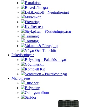
Extraktion
Boveda/Integra
Luktkontroll – Neutralisering
Mikroskop
Förvaring
Kvalitetstest
Strykpåsar – Förslutningspåsar
Trimning
Torkning
Vakuum & Försegling
Vågar Och Tillbehör
Paketlösningar
Belysning – Paketlösningar
Gödningskit
Komplett Kit
Ventilation – Paketlösningar
Microgreens
Tillbehör
Belysning
Odlingsmedium
Sålådor