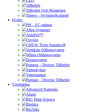
LED
Tillbehör
Tillbehör Och Montering
Timers – Styrning/Kontroll
Hydro
PH – EC-mätare
Alien Systemer
AutoPot™
Oxypot
GHE®/ Terra Aquatica®
Vertikala Odlingssystem
Wilma Odlingssystem
Droppsystem
Pumpar – Diverse Tillbehör
Vattenkylare
Vattentankar
Pumpar – Diverse Tillbehör
Växtnäring
Advanced Nutrients
Atami
BiG Plant Science
Biobizz
BioTabs