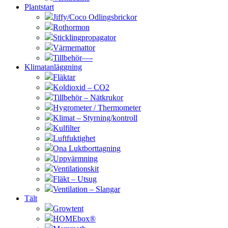
Plantstart
Jiffy/Coco Odlingsbrickor
Rothormon
Sticklingpropagator
Värmemattor
Tillbehör—-
Klimatanläggning
Fläktar
Koldioxid – CO2
Tillbehör – Nätkrukor
Hygrometer / Thermometer
Klimat – Styrning/kontroll
Kulfilter
Luftfuktighet
Ona Luktborttagning
Uppvärmning
Ventilationskit
Fläkt – Utsug
Ventilation – Slangar
Tält
Growtent
HOMEbox®