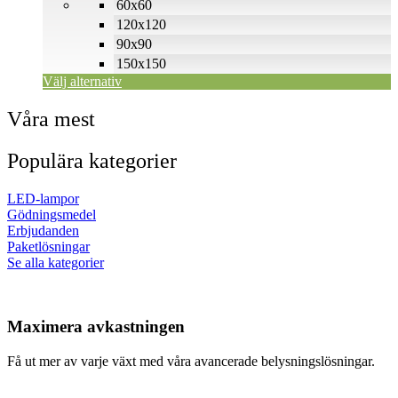
60x60
kan
väljas
120x120
på
90x90
produktsidan
150x150
Välj alternativ
Våra mest
Populära kategorier
LED-lampor
Gödningsmedel
Erbjudanden
Paketlösningar
Se alla kategorier
Maximera avkastningen
Få ut mer av varje växt med våra avancerade belysningslösningar.