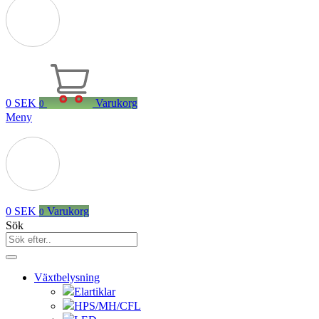
0
SEK
Varukorg
0
Meny
0
SEK
Varukorg
0
Sök
Växtbelysning
Elartiklar
HPS/MH/CFL