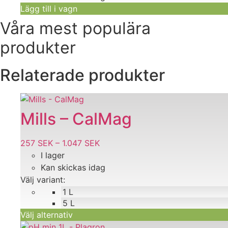
Lägg till i vagn
Våra mest populära
produkter
Relaterade produkter
Den
här
Mills – CalMag
produkten
har
257
SEK
–
1.047
SEK
Prisintervall:
flera
I lager
257 SEK
varianter.
Kan skickas idag
till
De
Välj variant:
1.047 SEK
olika
1 L
alternativen
5 L
kan
Välj alternativ
väljas