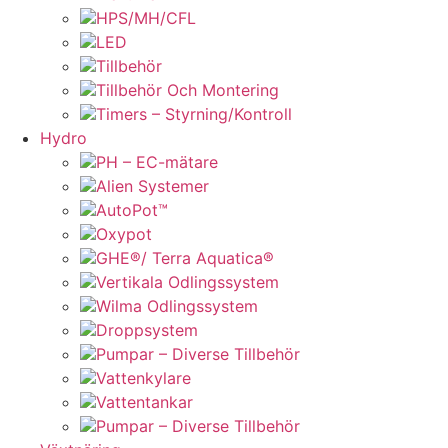
HPS/MH/CFL
LED
Tillbehör
Tillbehör Och Montering
Timers – Styrning/Kontroll
Hydro
PH – EC-mätare
Alien Systemer
AutoPot™
Oxypot
GHE®/ Terra Aquatica®
Vertikala Odlingssystem
Wilma Odlingssystem
Droppsystem
Pumpar – Diverse Tillbehör
Vattenkylare
Vattentankar
Pumpar – Diverse Tillbehör