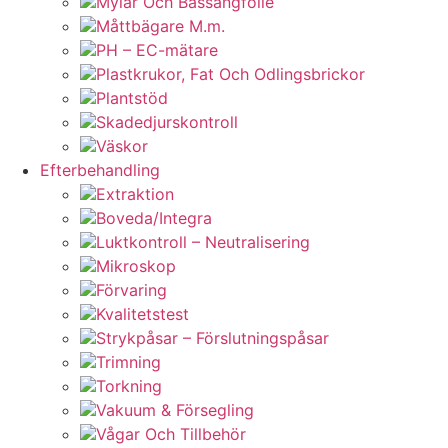
Mylar Och Bassängfolie
Måttbägare M.m.
PH – EC-mätare
Plastkrukor, Fat Och Odlingsbrickor
Plantstöd
Skadedjurskontroll
Väskor
Efterbehandling
Extraktion
Boveda/Integra
Luktkontroll – Neutralisering
Mikroskop
Förvaring
Kvalitetstest
Strykpåsar – Förslutningspåsar
Trimning
Torkning
Vakuum & Försegling
Vågar Och Tillbehör