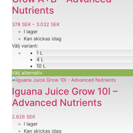
varianter.
Nutrients
De
olika
378
SEK
–
3.032
SEK
Prisintervall:
alternativen
I lager
378 SEK
kan
Kan skickas idag
till
väljas
Välj variant:
3.032 SEK
på
1 L
produktsidan
4 L
10 L
Välj alternativ
Iguana Juice Grow 10l –
Advanced Nutrients
2.826
SEK
I lager
Kan skickas idag