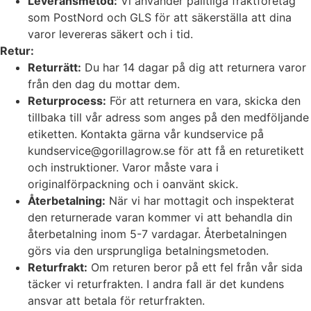
Leveransmetod:
Vi använder pålitliga fraktföretag
som PostNord och GLS för att säkerställa att dina
varor levereras säkert och i tid.
Retur:
Returrätt:
Du har 14 dagar på dig att returnera varor
från den dag du mottar dem.
Returprocess:
För att returnera en vara, skicka den
tillbaka till vår adress som anges på den medföljande
etiketten. Kontakta gärna vår kundservice på
kundservice@gorillagrow.se för att få en returetikett
och instruktioner. Varor måste vara i
originalförpackning och i oanvänt skick.
Återbetalning:
När vi har mottagit och inspekterat
den returnerade varan kommer vi att behandla din
återbetalning inom 5-7 vardagar. Återbetalningen
görs via den ursprungliga betalningsmetoden.
Returfrakt:
Om returen beror på ett fel från vår sida
täcker vi returfrakten. I andra fall är det kundens
ansvar att betala för returfrakten.