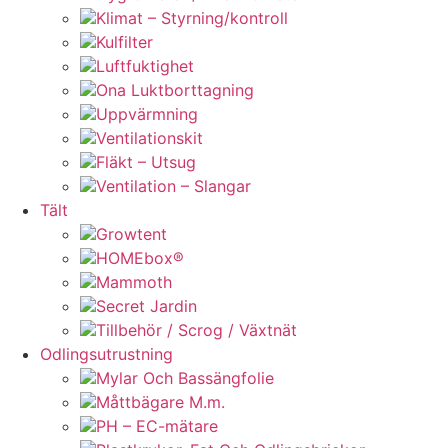
Klimat – Styrning/kontroll
Kulfilter
Luftfuktighet
Ona Luktborttagning
Uppvärmning
Ventilationskit
Fläkt – Utsug
Ventilation – Slangar
Tält
Growtent
HOMEbox®
Mammoth
Secret Jardin
Tillbehör / Scrog / Växtnät
Odlingsutrustning
Mylar Och Bassängfolie
Måttbägare M.m.
PH – EC-mätare