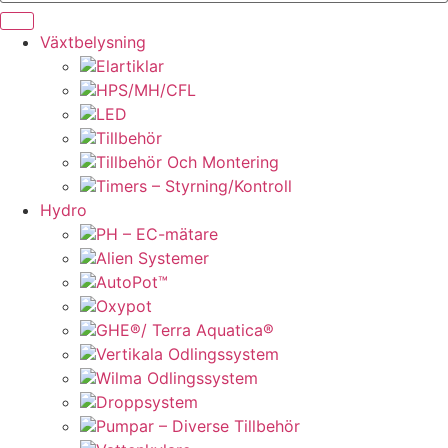
Växtbelysning
Elartiklar
HPS/MH/CFL
LED
Tillbehör
Tillbehör Och Montering
Timers – Styrning/Kontroll
Hydro
PH – EC-mätare
Alien Systemer
AutoPot™
Oxypot
GHE®/ Terra Aquatica®
Vertikala Odlingssystem
Wilma Odlingssystem
Droppsystem
Pumpar – Diverse Tillbehör