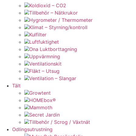
Koldioxid – CO2
Tillbehör – Nätkrukor
Hygrometer / Thermometer
Klimat – Styrning/kontroll
Kulfilter
Luftfuktighet
Ona Luktborttagning
Uppvärmning
Ventilationskit
Fläkt – Utsug
Ventilation – Slangar
Tält
Growtent
HOMEbox®
Mammoth
Secret Jardin
Tillbehör / Scrog / Växtnät
Odlingsutrustning