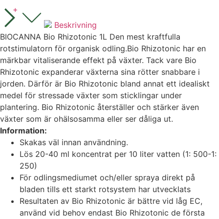
+
Beskrivning
BIOCANNA Bio Rhizotonic 1L Den mest kraftfulla
rotstimulatorn för organisk odling.
Bio Rhizotonic har en
märkbar vitaliserande effekt på växter.
Tack vare Bio
Rhizotonic expanderar växterna sina rötter snabbare i
jorden.
Därför är Bio Rhizotonic bland annat ett idealiskt
medel för stressade växter som sticklingar under
plantering.
Bio Rhizotonic
återställer och stärker även
växter som är ohälsosamma eller ser dåliga ut.
Information:
Skakas väl innan användning.
Lös 20-40 ml koncentrat per 10 liter vatten (1: 500-1:
250)
För odlingsmediumet och/eller spraya direkt på
bladen tills ett starkt rotsystem har utvecklats
Resultaten av Bio Rhizotonic är bättre vid låg EC,
använd vid behov endast Bio Rhizotonic de första