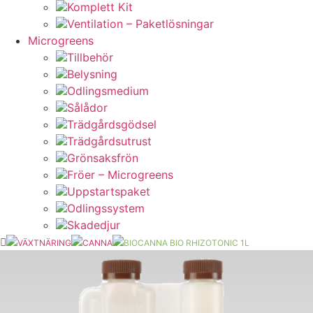
Komplett Kit
Ventilation – Paketlösningar
Microgreens
Tillbehör
Belysning
Odlingsmedium
Sålådor
Trädgårdsgödsel
Trädgårdsutrust
Grönsaksfrön
Fröer – Microgreens
Uppstartspaket
Odlingssystem
Skadedjur
VÄXTNÄRING
CANNA
BIOCANNA BIO RHIZOTONIC 1L