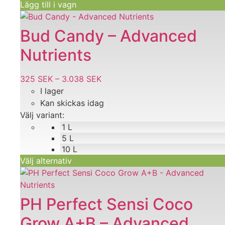
Lägg till i vagn
Den
här
Bud Candy – Advanced
produkten
Nutrients
har
flera
varianter.
325
SEK
–
3.038
SEK
Prisintervall:
De
I lager
325 SEK
olika
Kan skickas idag
till
alternativen
Välj variant:
3.038 SEK
kan
1 L
väljas
5 L
på
10 L
Välj alternativ
produktsidan
Den
här
produkten
PH Perfect Sensi Coco
har
Grow A+B – Advanced
flera