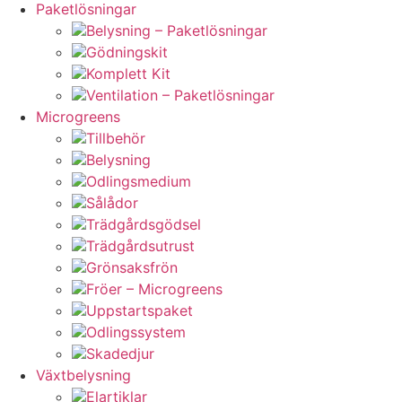
Paketlösningar
Belysning – Paketlösningar
Gödningskit
Komplett Kit
Ventilation – Paketlösningar
Microgreens
Tillbehör
Belysning
Odlingsmedium
Sålådor
Trädgårdsgödsel
Trädgårdsutrust
Grönsaksfrön
Fröer – Microgreens
Uppstartspaket
Odlingssystem
Skadedjur
Växtbelysning
Elartiklar