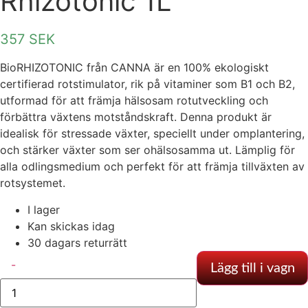
Rhizotonic 1L
357
SEK
BioRHIZOTONIC från CANNA är en 100% ekologiskt
certifierad rotstimulator, rik på vitaminer som B1 och B2,
utformad för att främja hälsosam rotutveckling och
förbättra växtens motståndskraft. Denna produkt är
idealisk för stressade växter, speciellt under omplantering,
och stärker växter som ser ohälsosamma ut. Lämplig för
alla odlingsmedium och perfekt för att främja tillväxten av
rotsystemet.
I lager
Kan skickas idag
30 dagars returrätt
BIOCANNA
-
Bio
Lägg till i vagn
Rhizotonic
1L
mängd