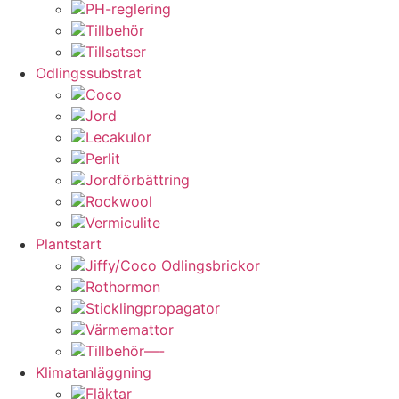
PH-reglering
Tillbehör
Tillsatser
Odlingssubstrat
Coco
Jord
Lecakulor
Perlit
Jordförbättring
Rockwool
Vermiculite
Plantstart
Jiffy/Coco Odlingsbrickor
Rothormon
Sticklingpropagator
Värmemattor
Tillbehör—-
Klimatanläggning
Fläktar