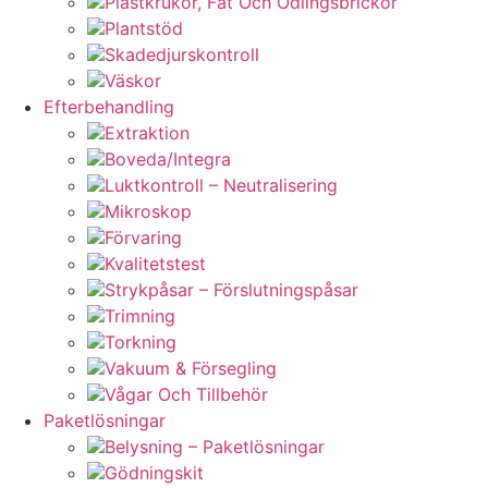
Plastkrukor, Fat Och Odlingsbrickor
Plantstöd
Skadedjurskontroll
Väskor
Efterbehandling
Extraktion
Boveda/Integra
Luktkontroll – Neutralisering
Mikroskop
Förvaring
Kvalitetstest
Strykpåsar – Förslutningspåsar
Trimning
Torkning
Vakuum & Försegling
Vågar Och Tillbehör
Paketlösningar
Belysning – Paketlösningar
Gödningskit