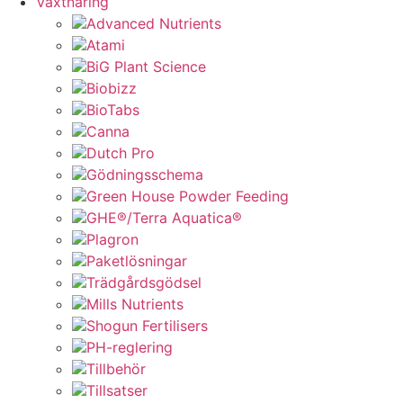
Växtnäring
Advanced Nutrients
Atami
BiG Plant Science
Biobizz
BioTabs
Canna
Dutch Pro
Gödningsschema
Green House Powder Feeding
GHE®/Terra Aquatica®
Plagron
Paketlösningar
Trädgårdsgödsel
Mills Nutrients
Shogun Fertilisers
PH-reglering
Tillbehör
Tillsatser