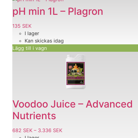
på
pH min 1L – Plagron
produktsidan
135
SEK
I lager
Kan skickas idag
Lägg till i vagn
Den
här
produkten
har
flera
varianter.
De
Voodoo Juice – Advanced
olika
Nutrients
alternativen
kan
väljas
682
SEK
–
3.336
SEK
Prisintervall:
på
I lager
682 SEK