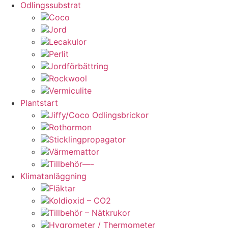
Odlingssubstrat
Coco
Jord
Lecakulor
Perlit
Jordförbättring
Rockwool
Vermiculite
Plantstart
Jiffy/Coco Odlingsbrickor
Rothormon
Sticklingpropagator
Värmemattor
Tillbehör—-
Klimatanläggning
Fläktar
Koldioxid – CO2
Tillbehör – Nätkrukor
Hygrometer / Thermometer