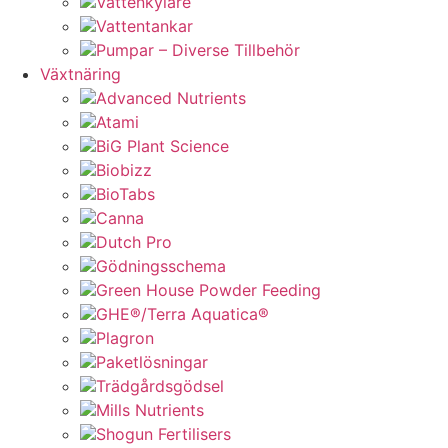
Vattenkylare
Vattentankar
Pumpar – Diverse Tillbehör
Växtnäring
Advanced Nutrients
Atami
BiG Plant Science
Biobizz
BioTabs
Canna
Dutch Pro
Gödningsschema
Green House Powder Feeding
GHE®/Terra Aquatica®
Plagron
Paketlösningar
Trädgårdsgödsel
Mills Nutrients
Shogun Fertilisers