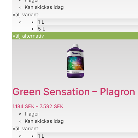
produktsidan
Kan skickas idag
till
Välj variant:
3.336 SEK
1 L
5 L
Välj alternativ
Den
här
produkten
har
flera
varianter.
De
Green Sensation – Plagron
olika
alternativen
1.184
SEK
–
7.592
SEK
Prisintervall:
kan
I lager
1.184 SEK
väljas
Kan skickas idag
till
på
Välj variant:
7.592 SEK
produktsidan
1 L