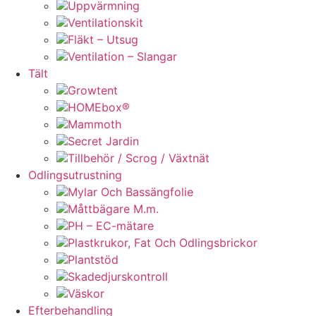
Uppvärmning
Ventilationskit
Fläkt – Utsug
Ventilation – Slangar
Tält
Growtent
HOMEbox®
Mammoth
Secret Jardin
Tillbehör / Scrog / Växtnät
Odlingsutrustning
Mylar Och Bassängfolie
Måttbägare M.m.
PH – EC-mätare
Plastkrukor, Fat Och Odlingsbrickor
Plantstöd
Skadedjurskontroll
Väskor
Efterbehandling