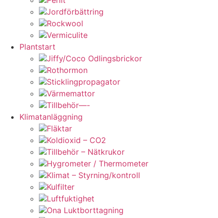
Jordförbättring
Rockwool
Vermiculite
Plantstart
Jiffy/Coco Odlingsbrickor
Rothormon
Sticklingpropagator
Värmemattor
Tillbehör—-
Klimatanläggning
Fläktar
Koldioxid – CO2
Tillbehör – Nätkrukor
Hygrometer / Thermometer
Klimat – Styrning/kontroll
Kulfilter
Luftfuktighet
Ona Luktborttagning