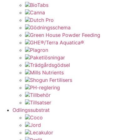
BioTabs
Canna
Dutch Pro
Gödningsschema
Green House Powder Feeding
GHE®/Terra Aquatica®
Plagron
Paketlösningar
Trädgårdsgödsel
Mills Nutrients
Shogun Fertilisers
PH-reglering
Tillbehör
Tillsatser
Odlingssubstrat
Coco
Jord
Lecakulor
Perlit