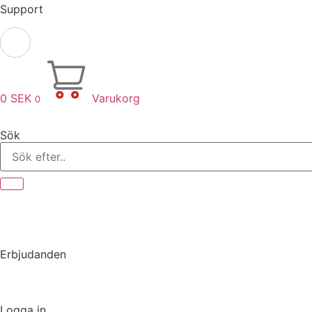
Support
0
SEK
Varukorg
0
Sök
Erbjudanden
Logga in