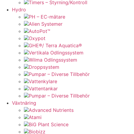
Timers – Styrning/Kontroll
Hydro
PH – EC-mätare
Alien Systemer
AutoPot™
Oxypot
GHE®/ Terra Aquatica®
Vertikala Odlingssystem
Wilma Odlingssystem
Droppsystem
Pumpar – Diverse Tillbehör
Vattenkylare
Vattentankar
Pumpar – Diverse Tillbehör
Växtnäring
Advanced Nutrients
Atami
BiG Plant Science
Biobizz