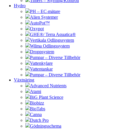
Timers – Styrning/Kontroll
Hydro
PH – EC-mätare
Alien Systemer
AutoPot™
Oxypot
GHE®/ Terra Aquatica®
Vertikala Odlingssystem
Wilma Odlingssystem
Droppsystem
Pumpar – Diverse Tillbehör
Vattenkylare
Vattentankar
Pumpar – Diverse Tillbehör
Växtnäring
Advanced Nutrients
Atami
BiG Plant Science
Biobizz
BioTabs
Canna
Dutch Pro
Gödningsschema