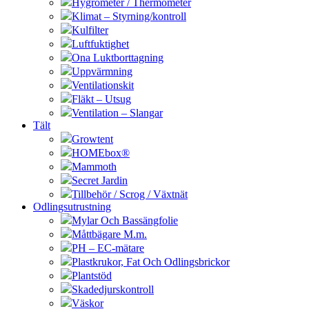
Hygrometer / Thermometer
Klimat – Styrning/kontroll
Kulfilter
Luftfuktighet
Ona Luktborttagning
Uppvärmning
Ventilationskit
Fläkt – Utsug
Ventilation – Slangar
Tält
Growtent
HOMEbox®
Mammoth
Secret Jardin
Tillbehör / Scrog / Växtnät
Odlingsutrustning
Mylar Och Bassängfolie
Måttbägare M.m.
PH – EC-mätare
Plastkrukor, Fat Och Odlingsbrickor
Plantstöd
Skadedjurskontroll
Väskor