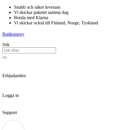
Hoppa
Snabb och säker leverans
till
Vi skickar paketet samma dag
innehåll
Betala med Klarna
Vi skickar också till Finland, Norge, Tyskland
Butiksmeny
Sök
Erbjudanden
Logga in
Support