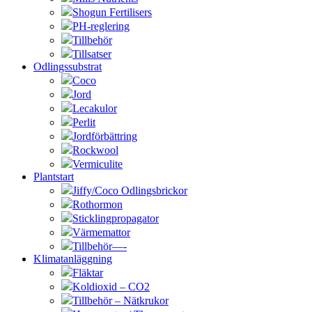
Shogun Fertilisers
PH-reglering
Tillbehör
Tillsatser
Odlingssubstrat
Coco
Jord
Lecakulor
Perlit
Jordförbättring
Rockwool
Vermiculite
Plantstart
Jiffy/Coco Odlingsbrickor
Rothormon
Sticklingpropagator
Värmemattor
Tillbehör—-
Klimatanläggning
Fläktar
Koldioxid – CO2
Tillbehör – Nätkrukor