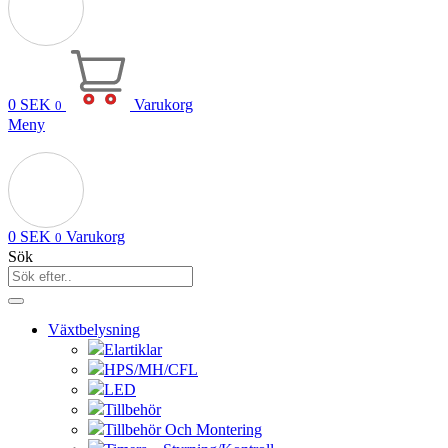
0
SEK
Varukorg
0
Meny
0
SEK
Varukorg
0
Sök
Växtbelysning
Elartiklar
HPS/MH/CFL
LED
Tillbehör
Tillbehör Och Montering