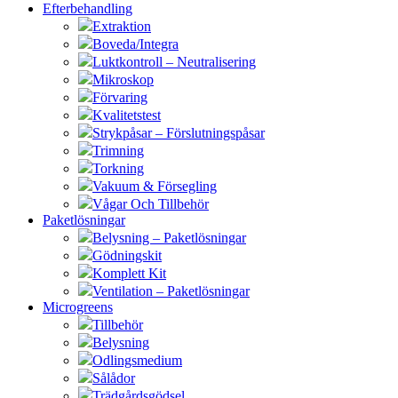
Efterbehandling
Extraktion
Boveda/Integra
Luktkontroll – Neutralisering
Mikroskop
Förvaring
Kvalitetstest
Strykpåsar – Förslutningspåsar
Trimning
Torkning
Vakuum & Försegling
Vågar Och Tillbehör
Paketlösningar
Belysning – Paketlösningar
Gödningskit
Komplett Kit
Ventilation – Paketlösningar
Microgreens
Tillbehör
Belysning
Odlingsmedium
Sålådor
Trädgårdsgödsel