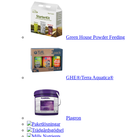
Green House Powder Feeding
GHE®/Terra Aquatica®
Plagron
Paketlösningar
Trädgårdsgödsel
Mills Nutrients