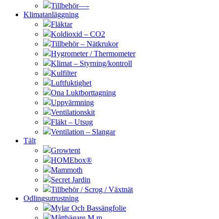
Tillbehör—-
Klimatanläggning
Fläktar
Koldioxid – CO2
Tillbehör – Nätkrukor
Hygrometer / Thermometer
Klimat – Styrning/kontroll
Kulfilter
Luftfuktighet
Ona Luktborttagning
Uppvärmning
Ventilationskit
Fläkt – Utsug
Ventilation – Slangar
Tält
Growtent
HOMEbox®
Mammoth
Secret Jardin
Tillbehör / Scrog / Växtnät
Odlingsutrustning
Mylar Och Bassängfolie
Måttbägare M.m.