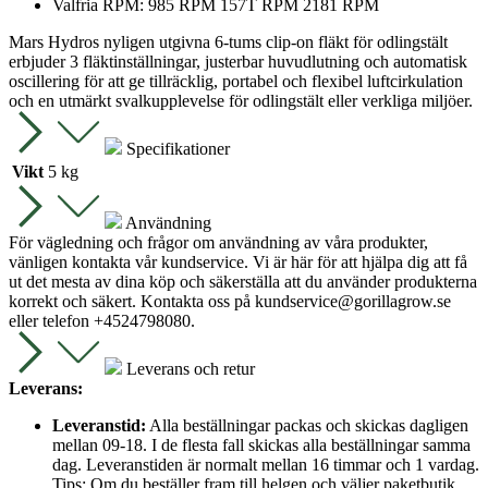
Valfria RPM: 985 RPM 157T RPM 2181 RPM
Mars Hydros nyligen utgivna 6-tums clip-on fläkt för odlingstält
erbjuder 3 fläktinställningar, justerbar huvudlutning och automatisk
oscillering för att ge tillräcklig, portabel och flexibel luftcirkulation
och en utmärkt svalkupplevelse för odlingstält eller verkliga miljöer.
Specifikationer
Vikt
5 kg
Användning
För vägledning och frågor om användning av våra produkter,
vänligen kontakta vår kundservice. Vi är här för att hjälpa dig att få
ut det mesta av dina köp och säkerställa att du använder produkterna
korrekt och säkert. Kontakta oss på
kundservice@gorillagrow.se
eller telefon +4524798080.
Leverans och retur
Leverans:
Leveranstid:
Alla beställningar packas och skickas dagligen
mellan 09-18. I de flesta fall skickas alla beställningar samma
dag. Leveranstiden är normalt mellan 16 timmar och 1 vardag.
Tips: Om du beställer fram till helgen och väljer paketbutik,