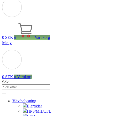
0
SEK
Varukorg
0
Meny
0
SEK
Varukorg
0
Sök
Växtbelysning
Elartiklar
HPS/MH/CFL