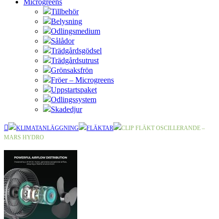
Microgreens
Tillbehör
Belysning
Odlingsmedium
Sålådor
Trädgårdsgödsel
Trädgårdsutrust
Grönsaksfrön
Fröer – Microgreens
Uppstartspaket
Odlingssystem
Skadedjur
KLIMATANLÄGGNING
FLÄKTAR
CLIP FLÄKT OSCILLERANDE –
MARS HYDRO