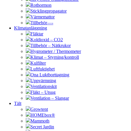
Rothormon
Sticklingpropagator
Värmemattor
Tillbehör—-
Klimatanläggning
Fläktar
Koldioxid – CO2
Tillbehör – Nätkrukor
Hygrometer / Thermometer
Klimat – Styrning/kontroll
Kulfilter
Luftfuktighet
Ona Luktborttagning
Uppvärmning
Ventilationskit
Fläkt – Utsug
Ventilation – Slangar
Tält
Growtent
HOMEbox®
Mammoth
Secret Jardin