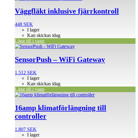
Väggfläkt inklusive fjärrkontroll
448
SEK
I lager
Kan skickas idag
Lägg till i vagn
SensorPush – WiFi Gateway
1.512
SEK
I lager
Kan skickas idag
Lägg till i vagn
16amp klimatförlängning till
controller
1.807
SEK
I lager