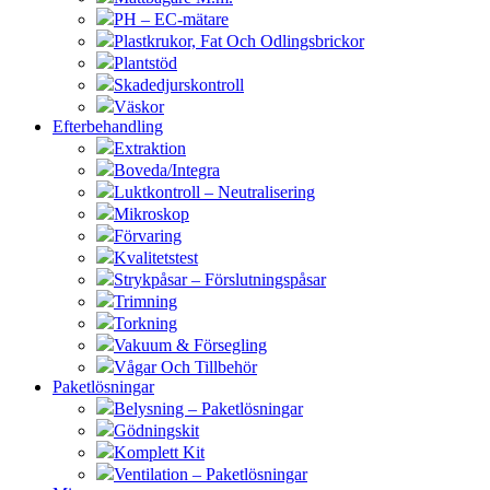
PH – EC-mätare
Plastkrukor, Fat Och Odlingsbrickor
Plantstöd
Skadedjurskontroll
Väskor
Efterbehandling
Extraktion
Boveda/Integra
Luktkontroll – Neutralisering
Mikroskop
Förvaring
Kvalitetstest
Strykpåsar – Förslutningspåsar
Trimning
Torkning
Vakuum & Försegling
Vågar Och Tillbehör
Paketlösningar
Belysning – Paketlösningar
Gödningskit
Komplett Kit
Ventilation – Paketlösningar