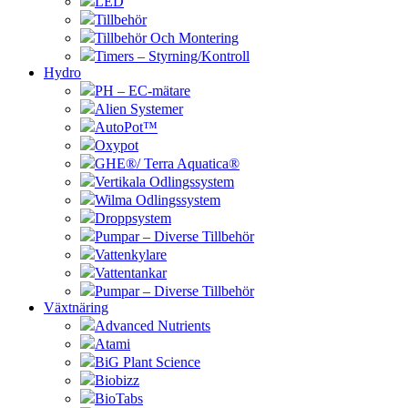
LED
Tillbehör
Tillbehör Och Montering
Timers – Styrning/Kontroll
Hydro
PH – EC-mätare
Alien Systemer
AutoPot™
Oxypot
GHE®/ Terra Aquatica®
Vertikala Odlingssystem
Wilma Odlingssystem
Droppsystem
Pumpar – Diverse Tillbehör
Vattenkylare
Vattentankar
Pumpar – Diverse Tillbehör
Växtnäring
Advanced Nutrients
Atami
BiG Plant Science
Biobizz
BioTabs