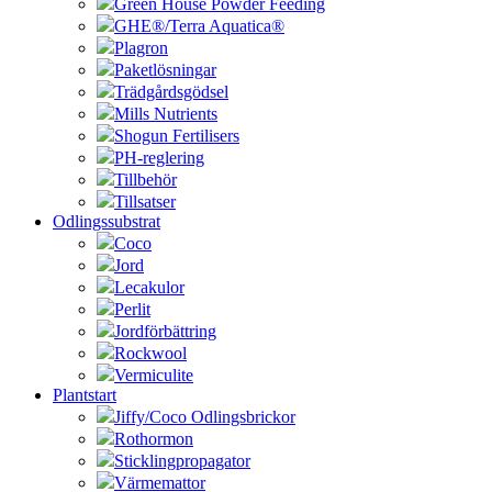
Green House Powder Feeding
GHE®/Terra Aquatica®
Plagron
Paketlösningar
Trädgårdsgödsel
Mills Nutrients
Shogun Fertilisers
PH-reglering
Tillbehör
Tillsatser
Odlingssubstrat
Coco
Jord
Lecakulor
Perlit
Jordförbättring
Rockwool
Vermiculite
Plantstart
Jiffy/Coco Odlingsbrickor
Rothormon
Sticklingpropagator
Värmemattor