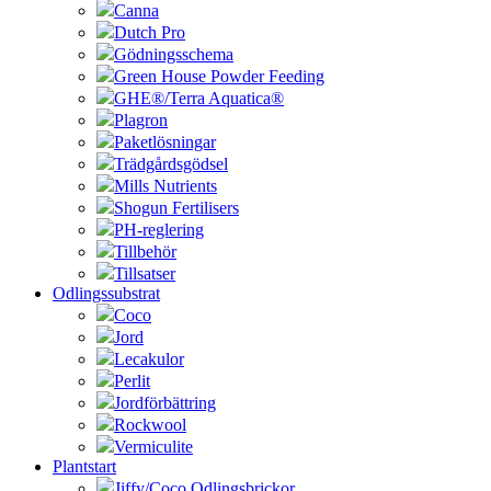
Canna
Dutch Pro
Gödningsschema
Green House Powder Feeding
GHE®/Terra Aquatica®
Plagron
Paketlösningar
Trädgårdsgödsel
Mills Nutrients
Shogun Fertilisers
PH-reglering
Tillbehör
Tillsatser
Odlingssubstrat
Coco
Jord
Lecakulor
Perlit
Jordförbättring
Rockwool
Vermiculite
Plantstart
Jiffy/Coco Odlingsbrickor