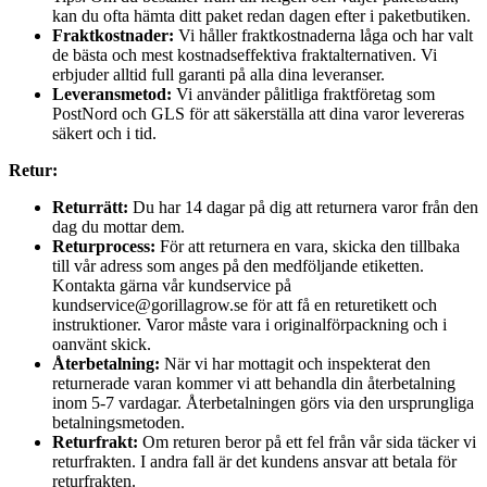
kan du ofta hämta ditt paket redan dagen efter i paketbutiken.
Fraktkostnader:
Vi håller fraktkostnaderna låga och har valt
de bästa och mest kostnadseffektiva fraktalternativen. Vi
erbjuder alltid full garanti på alla dina leveranser.
Leveransmetod:
Vi använder pålitliga fraktföretag som
PostNord och GLS för att säkerställa att dina varor levereras
säkert och i tid.
Retur:
Returrätt:
Du har 14 dagar på dig att returnera varor från den
dag du mottar dem.
Returprocess:
För att returnera en vara, skicka den tillbaka
till vår adress som anges på den medföljande etiketten.
Kontakta gärna vår kundservice på
kundservice@gorillagrow.se för att få en returetikett och
instruktioner. Varor måste vara i originalförpackning och i
oanvänt skick.
Återbetalning:
När vi har mottagit och inspekterat den
returnerade varan kommer vi att behandla din återbetalning
inom 5-7 vardagar. Återbetalningen görs via den ursprungliga
betalningsmetoden.
Returfrakt:
Om returen beror på ett fel från vår sida täcker vi
returfrakten. I andra fall är det kundens ansvar att betala för
returfrakten.