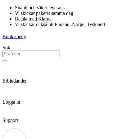
Hoppa
Snabb och säker leverans
till
Vi skickar paketet samma dag
innehåll
Betala med Klarna
Vi skickar också till Finland, Norge, Tyskland
Butiksmeny
Sök
Erbjudanden
Logga in
Support