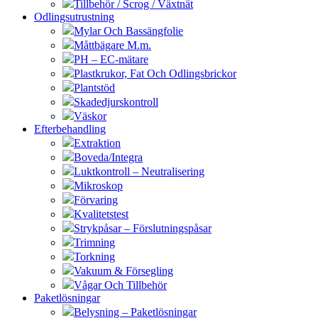
Tillbehör / Scrog / Växtnät
Odlingsutrustning
Mylar Och Bassängfolie
Måttbägare M.m.
PH – EC-mätare
Plastkrukor, Fat Och Odlingsbrickor
Plantstöd
Skadedjurskontroll
Väskor
Efterbehandling
Extraktion
Boveda/Integra
Luktkontroll – Neutralisering
Mikroskop
Förvaring
Kvalitetstest
Strykpåsar – Förslutningspåsar
Trimning
Torkning
Vakuum & Försegling
Vågar Och Tillbehör
Paketlösningar
Belysning – Paketlösningar