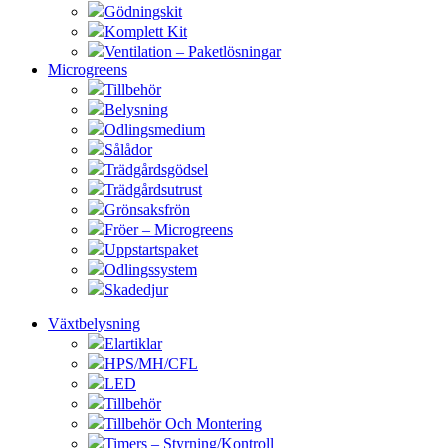
Gödningskit
Komplett Kit
Ventilation – Paketlösningar
Microgreens
Tillbehör
Belysning
Odlingsmedium
Sålådor
Trädgårdsgödsel
Trädgårdsutrust
Grönsaksfrön
Fröer – Microgreens
Uppstartspaket
Odlingssystem
Skadedjur
Växtbelysning
Elartiklar
HPS/MH/CFL
LED
Tillbehör
Tillbehör Och Montering
Timers – Styrning/Kontroll