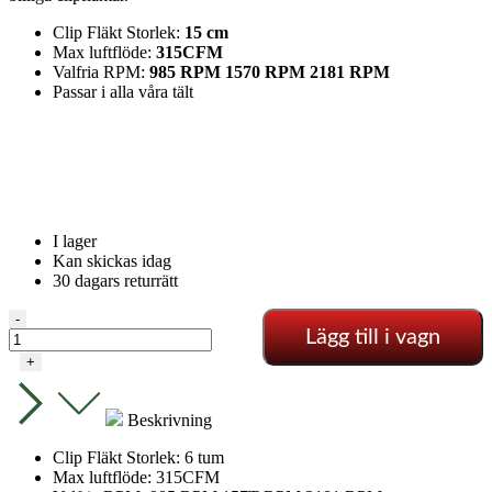
Clip Fläkt Storlek:
15 cm
Max luftflöde:
315CFM
Valfria RPM:
985 RPM 1570 RPM 2181 RPM
Passar i alla våra tält
I lager
Kan skickas idag
30 dagars returrätt
Clip
-
Lägg till i vagn
Fläkt
Oscillerande
+
-
Mars
hydro
Beskrivning
mängd
Clip Fläkt Storlek: 6 tum
Max luftflöde: 315CFM