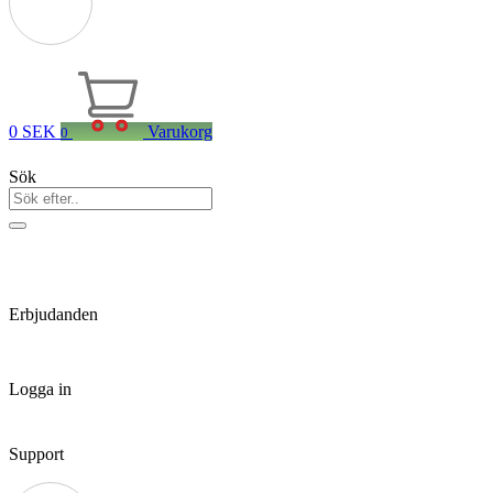
0
SEK
Varukorg
0
Sök
Erbjudanden
Logga in
Support