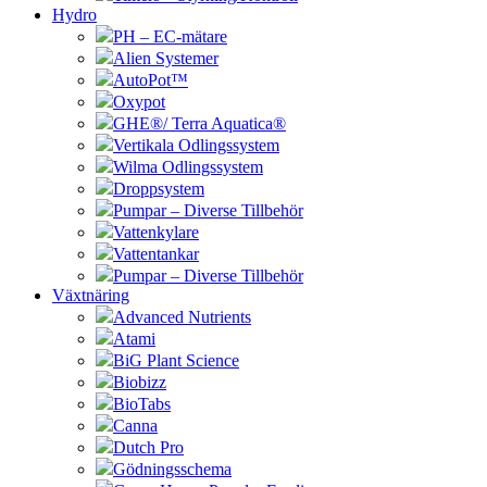
Hydro
PH – EC-mätare
Alien Systemer
AutoPot™
Oxypot
GHE®/ Terra Aquatica®
Vertikala Odlingssystem
Wilma Odlingssystem
Droppsystem
Pumpar – Diverse Tillbehör
Vattenkylare
Vattentankar
Pumpar – Diverse Tillbehör
Växtnäring
Advanced Nutrients
Atami
BiG Plant Science
Biobizz
BioTabs
Canna
Dutch Pro
Gödningsschema