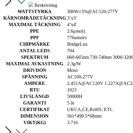
Beskrivning
WATTSTYRKA
300W±5%@AC120-277V
KÄRNOMRÅDETÄCKNING
3’x3′
MAXIMAL TÄCKNING
4’x4′
PPE
2.6μmol/j
PPF
776umol/s
CHIPMÄRKE
BridgeLux
ANTAL LEDS
704
SPEKTRUM
660-665nm 730-740nm 3000-320
MAXIMAL AVKASTNING
2.3g/W
DRIVDON
Moso
SPÄNNING
AC100-277V
AMPERE
2.451A@AC120V 1.227A@AC2
BTU
1023
LIVSLÄNGD
50000H
GARANTI
5 år
CERTIFIKAT
UKCA,CE,RoHS, ETL
DIMENSION
561*499.5*68mm
VIKT(KG)
3.716