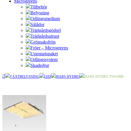
Microgreens
Tillbehör
Belysning
Odlingsmedium
Sålådor
Trädgårdsgödsel
Trädgårdsutrust
Grönsaksfrön
Fröer – Microgreens
Uppstartspaket
Odlingssystem
Skadedjur
VÄXTBELYSNING
LED
MARS HYDRO
MARS HYDRO TSW2000