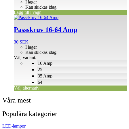
I lager
Kan skickas idag
Lägg till i vagn
Den
här
produkten
Passskruv 16-64 Amp
har
flera
30
SEK
varianter.
I lager
De
Kan skickas idag
olika
Välj variant:
alternativen
16 Amp
kan
väljas
25
på
35 Amp
produktsidan
64
Välj alternativ
Våra mest
Populära kategorier
LED-lampor