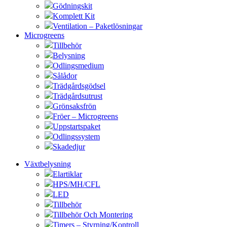
Gödningskit
Komplett Kit
Ventilation – Paketlösningar
Microgreens
Tillbehör
Belysning
Odlingsmedium
Sålådor
Trädgårdsgödsel
Trädgårdsutrust
Grönsaksfrön
Fröer – Microgreens
Uppstartspaket
Odlingssystem
Skadedjur
Växtbelysning
Elartiklar
HPS/MH/CFL
LED
Tillbehör
Tillbehör Och Montering
Timers – Styrning/Kontroll