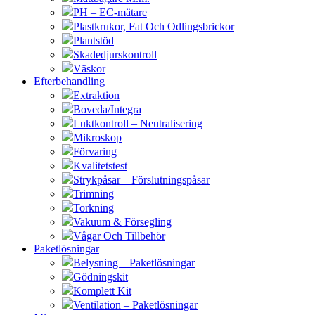
PH – EC-mätare
Plastkrukor, Fat Och Odlingsbrickor
Plantstöd
Skadedjurskontroll
Väskor
Efterbehandling
Extraktion
Boveda/Integra
Luktkontroll – Neutralisering
Mikroskop
Förvaring
Kvalitetstest
Strykpåsar – Förslutningspåsar
Trimning
Torkning
Vakuum & Försegling
Vågar Och Tillbehör
Paketlösningar
Belysning – Paketlösningar
Gödningskit
Komplett Kit
Ventilation – Paketlösningar