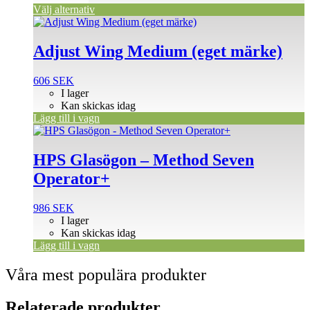
på
Välj alternativ
produktsidan
Adjust Wing Medium (eget märke)
606
SEK
I lager
Kan skickas idag
Lägg till i vagn
HPS Glasögon – Method Seven
Operator+
986
SEK
I lager
Kan skickas idag
Lägg till i vagn
Våra mest populära produkter
Relaterade produkter