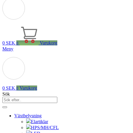
0
SEK
Varukorg
0
Meny
0
SEK
Varukorg
0
Sök
Växtbelysning
Elartiklar
HPS/MH/CFL