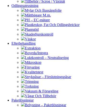
Tillbehör / Scrog / Växtnät
Odlingsutrustning
Mylar Och Bassängfolie
Måttbägare M.m.
PH – EC-mätare
Plastkrukor, Fat Och Odlingsbrickor
Plantstöd
Skadedjurskontroll
Väskor
Efterbehandling
Extraktion
Boveda/Integra
Luktkontroll – Neutralisering
Mikroskop
Förvaring
Kvalitetstest
Strykpåsar – Förslutningspåsar
Trimning
Torkning
Vakuum & Försegling
Vågar Och Tillbehör
Paketlösningar
Belysning – Paketlösningar