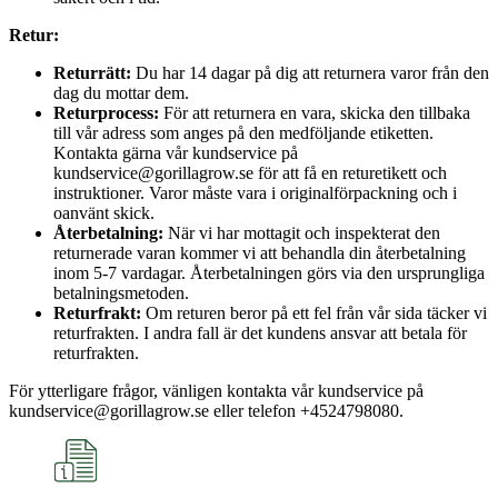
Retur:
Returrätt:
Du har 14 dagar på dig att returnera varor från den
dag du mottar dem.
Returprocess:
För att returnera en vara, skicka den tillbaka
till vår adress som anges på den medföljande etiketten.
Kontakta gärna vår kundservice på
kundservice@gorillagrow.se för att få en returetikett och
instruktioner. Varor måste vara i originalförpackning och i
oanvänt skick.
Återbetalning:
När vi har mottagit och inspekterat den
returnerade varan kommer vi att behandla din återbetalning
inom 5-7 vardagar. Återbetalningen görs via den ursprungliga
betalningsmetoden.
Returfrakt:
Om returen beror på ett fel från vår sida täcker vi
returfrakten. I andra fall är det kundens ansvar att betala för
returfrakten.
För ytterligare frågor, vänligen kontakta vår kundservice på
kundservice@gorillagrow.se eller telefon +4524798080.