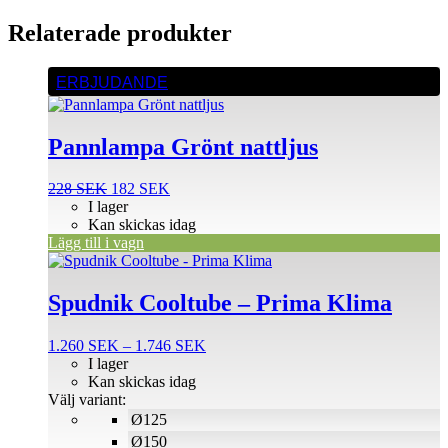
Relaterade produkter
ERBJUDANDE
Pannlampa Grönt nattljus
Det
Det
228
SEK
182
SEK
ursprungliga
nuvarande
I lager
priset
priset
Kan skickas idag
var:
är:
Lägg till i vagn
Den
228 SEK.
182 SEK.
här
produkten
Spudnik Cooltube – Prima Klima
har
flera
Prisintervall:
1.260
SEK
–
1.746
SEK
varianter.
1.260 SEK
I lager
De
till
Kan skickas idag
olika
1.746 SEK
Välj variant:
alternativen
Ø125
kan
väljas
Ø150