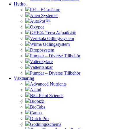
Hydro
PH – EC-mätare
Alien Systemer
AutoPot™
Oxypot
GHE®/ Terra Aquatica®
Vertikala Odlingssystem
Wilma Odlingssystem
Droppsystem
Pumpar – Diverse Tillbehör
Vattenkylare
Vattentankar
Pumpar – Diverse Tillbehör
Växtnäring
Advanced Nutrients
Atami
BiG Plant Science
Biobizz
BioTabs
Canna
Dutch Pro
Gödningsschema