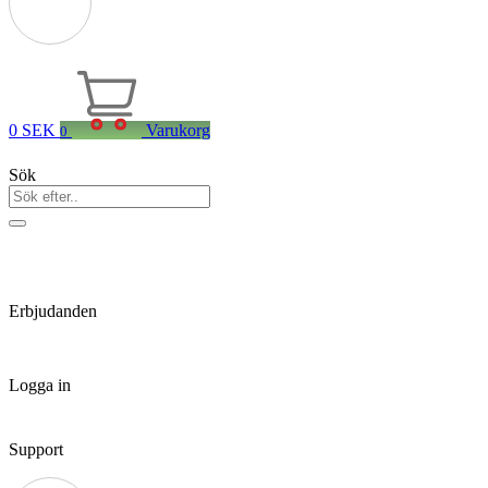
0
SEK
Varukorg
0
Sök
Erbjudanden
Logga in
Support