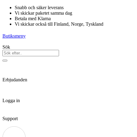
Hoppa
Snabb och säker leverans
till
Vi skickar paketet samma dag
innehåll
Betala med Klarna
Vi skickar också till Finland, Norge, Tyskland
Butiksmeny
Sök
Erbjudanden
Logga in
Support