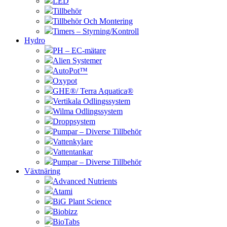
LED
Tillbehör
Tillbehör Och Montering
Timers – Styrning/Kontroll
Hydro
PH – EC-mätare
Alien Systemer
AutoPot™
Oxypot
GHE®/ Terra Aquatica®
Vertikala Odlingssystem
Wilma Odlingssystem
Droppsystem
Pumpar – Diverse Tillbehör
Vattenkylare
Vattentankar
Pumpar – Diverse Tillbehör
Växtnäring
Advanced Nutrients
Atami
BiG Plant Science
Biobizz
BioTabs