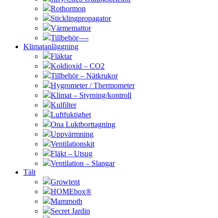
Rothormon
Sticklingpropagator
Värmemattor
Tillbehör—-
Klimatanläggning
Fläktar
Koldioxid – CO2
Tillbehör – Nätkrukor
Hygrometer / Thermometer
Klimat – Styrning/kontroll
Kulfilter
Luftfuktighet
Ona Luktborttagning
Uppvärmning
Ventilationskit
Fläkt – Utsug
Ventilation – Slangar
Tält
Growtent
HOMEbox®
Mammoth
Secret Jardin