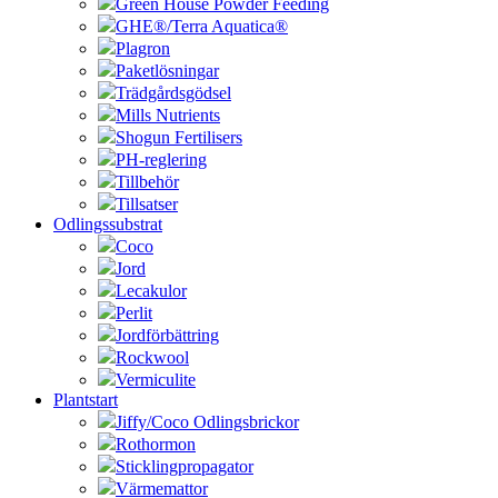
Green House Powder Feeding
GHE®/Terra Aquatica®
Plagron
Paketlösningar
Trädgårdsgödsel
Mills Nutrients
Shogun Fertilisers
PH-reglering
Tillbehör
Tillsatser
Odlingssubstrat
Coco
Jord
Lecakulor
Perlit
Jordförbättring
Rockwool
Vermiculite
Plantstart
Jiffy/Coco Odlingsbrickor
Rothormon
Sticklingpropagator
Värmemattor