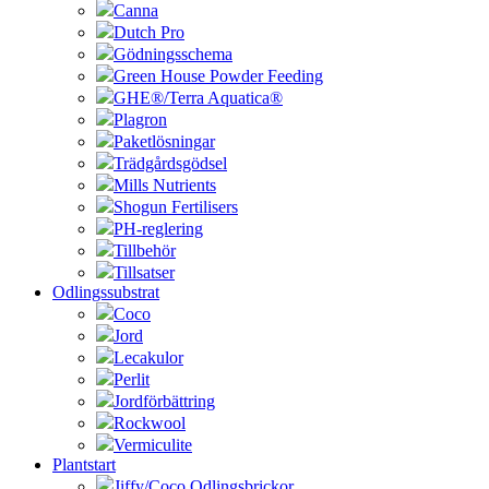
Canna
Dutch Pro
Gödningsschema
Green House Powder Feeding
GHE®/Terra Aquatica®
Plagron
Paketlösningar
Trädgårdsgödsel
Mills Nutrients
Shogun Fertilisers
PH-reglering
Tillbehör
Tillsatser
Odlingssubstrat
Coco
Jord
Lecakulor
Perlit
Jordförbättring
Rockwool
Vermiculite
Plantstart
Jiffy/Coco Odlingsbrickor