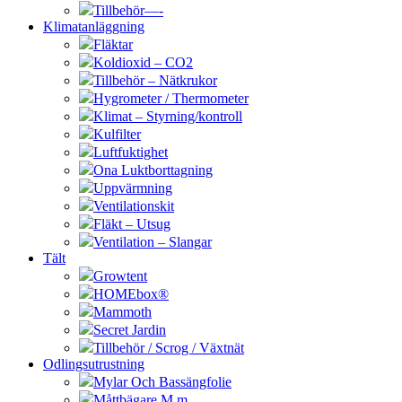
Tillbehör—-
Klimatanläggning
Fläktar
Koldioxid – CO2
Tillbehör – Nätkrukor
Hygrometer / Thermometer
Klimat – Styrning/kontroll
Kulfilter
Luftfuktighet
Ona Luktborttagning
Uppvärmning
Ventilationskit
Fläkt – Utsug
Ventilation – Slangar
Tält
Growtent
HOMEbox®
Mammoth
Secret Jardin
Tillbehör / Scrog / Växtnät
Odlingsutrustning
Mylar Och Bassängfolie
Måttbägare M.m.