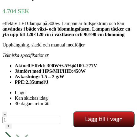
4.704
SEK
effektiv LED-lampa på 300w. Lampan är fullspektrum och kan
användas i både växt- och blomningsfasen
.
Lampan täcker en
yta upp till 120×120 cm i växtfasen och 90×90 cm blomning
Upphängning, sladd och manual medföljer
Tekniska specifikationer
Aktuell Effekt: 300W+/-5%@100–277V
Jämfört med HPS/MH/HID:450W
Avkastning: 1.5 – 2 g/W
PPE:2.35umol/J
I lager
Kan skickas idag
30 dagars returrätt
Mars
-
Lägg till i vagn
Hydro
TSW2000
+
mängd