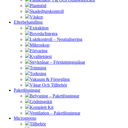
Plantstöd
Skadedjurskontroll
Väskor
Efterbehandling
Extraktion
Boveda/Integra
Luktkontroll – Neutralisering
Mikroskop
Förvaring
Kvalitetstest
Strykpåsar – Förslutningspåsar
Trimning
Torkning
Vakuum & Försegling
Vågar Och Tillbehör
Paketlösningar
Belysning – Paketlösningar
Gödningskit
Komplett Kit
Ventilation – Paketlösningar
Microgreens
Tillbehör