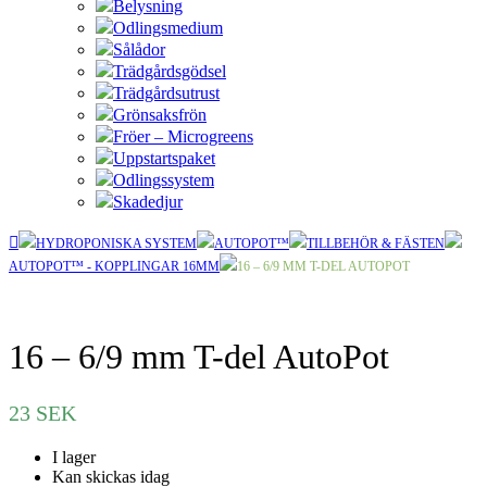
Belysning
Odlingsmedium
Sålådor
Trädgårdsgödsel
Trädgårdsutrust
Grönsaksfrön
Fröer – Microgreens
Uppstartspaket
Odlingssystem
Skadedjur
HYDROPONISKA SYSTEM
AUTOPOT™
TILLBEHÖR & FÄSTEN
AUTOPOT™ - KOPPLINGAR 16MM
16 – 6/9 MM T-DEL AUTOPOT
16 – 6/9 mm T-del AutoPot
23
SEK
I lager
Kan skickas idag