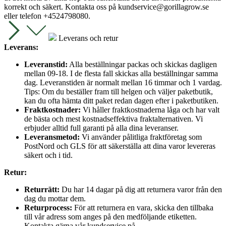
korrekt och säkert. Kontakta oss på
kundservice@gorillagrow.se
eller telefon +4524798080.
Leverans och retur
Leverans:
Leveranstid:
Alla beställningar packas och skickas dagligen
mellan 09-18. I de flesta fall skickas alla beställningar samma
dag. Leveranstiden är normalt mellan 16 timmar och 1 vardag.
Tips: Om du beställer fram till helgen och väljer paketbutik,
kan du ofta hämta ditt paket redan dagen efter i paketbutiken.
Fraktkostnader:
Vi håller fraktkostnaderna låga och har valt
de bästa och mest kostnadseffektiva fraktalternativen. Vi
erbjuder alltid full garanti på alla dina leveranser.
Leveransmetod:
Vi använder pålitliga fraktföretag som
PostNord och GLS för att säkerställa att dina varor levereras
säkert och i tid.
Retur:
Returrätt:
Du har 14 dagar på dig att returnera varor från den
dag du mottar dem.
Returprocess:
För att returnera en vara, skicka den tillbaka
till vår adress som anges på den medföljande etiketten.
Kontakta gärna vår kundservice på