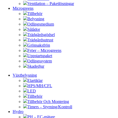
Ventilation – Paketlösningar
Microgreens
Tillbehör
Belysning
Odlingsmedium
Sålådor
Trädgårdsgödsel
Trädgårdsutrust
Grönsaksfrön
Fröer – Microgreens
Uppstartspaket
Odlingssystem
Skadedjur
Växtbelysning
Elartiklar
HPS/MH/CFL
LED
Tillbehör
Tillbehör Och Montering
Timers – Styrning/Kontroll
Hydro
PH – EC-mätare