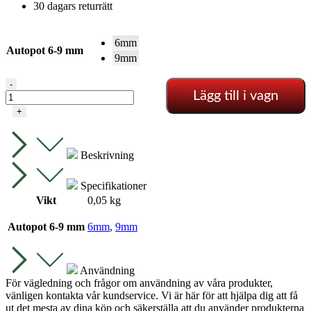
30 dagars returrätt
6mm
Autopot 6-9 mm
9mm
16
-
Lägg till i vagn
-
6/9
+
mm
T-
del
Beskrivning
AutoPot
mängd
Specifikationer
Vikt
0,05 kg
Autopot 6-9 mm
6mm
,
9mm
Användning
För vägledning och frågor om användning av våra produkter,
vänligen kontakta vår kundservice. Vi är här för att hjälpa dig att få
ut det mesta av dina köp och säkerställa att du använder produkterna