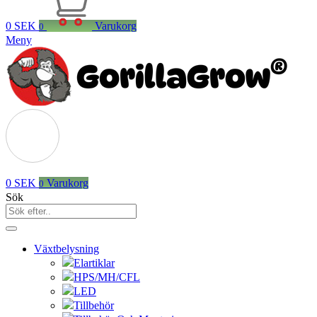
0
SEK
Varukorg
0
Meny
0
SEK
Varukorg
0
Sök
Växtbelysning
Elartiklar
HPS/MH/CFL
LED
Tillbehör