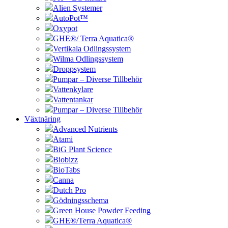
Alien Systemer
AutoPot™
Oxypot
GHE®/ Terra Aquatica®
Vertikala Odlingssystem
Wilma Odlingssystem
Droppsystem
Pumpar – Diverse Tillbehör
Vattenkylare
Vattentankar
Pumpar – Diverse Tillbehör
Växtnäring
Advanced Nutrients
Atami
BiG Plant Science
Biobizz
BioTabs
Canna
Dutch Pro
Gödningsschema
Green House Powder Feeding
GHE®/Terra Aquatica®