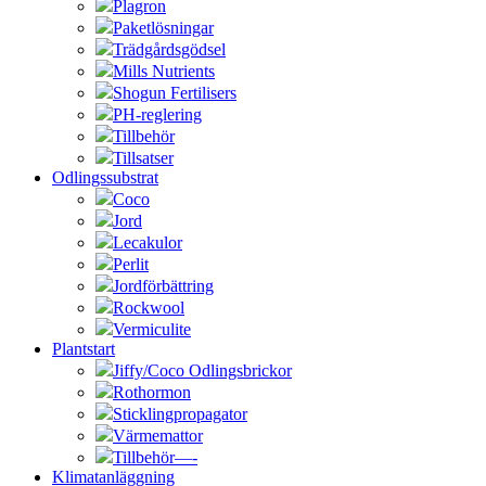
Plagron
Paketlösningar
Trädgårdsgödsel
Mills Nutrients
Shogun Fertilisers
PH-reglering
Tillbehör
Tillsatser
Odlingssubstrat
Coco
Jord
Lecakulor
Perlit
Jordförbättring
Rockwool
Vermiculite
Plantstart
Jiffy/Coco Odlingsbrickor
Rothormon
Sticklingpropagator
Värmemattor
Tillbehör—-
Klimatanläggning