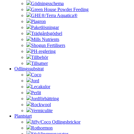
Gödningsschema
Green House Powder Feeding
GHE®/Terra Aquatica®
Plagron
Paketlösningar
Trädgårdsgödsel
Mills Nutrients
Shogun Fertilisers
PH-reglering
Tillbehör
Tillsatser
Odlingssubstrat
Coco
Jord
Lecakulor
Perlit
Jordförbättring
Rockwool
Vermiculite
Plantstart
Jiffy/Coco Odlingsbrickor
Rothormon
Sticklingpropagator