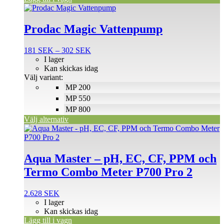
Den
här
produkten
Prodac Magic Vattenpump
har
flera
Prisintervall:
181
SEK
–
302
SEK
varianter.
181 SEK
I lager
De
till
Kan skickas idag
olika
302 SEK
Välj variant:
alternativen
MP 200
kan
väljas
MP 550
på
MP 800
produktsidan
Välj alternativ
Aqua Master – pH, EC, CF, PPM och
Termo Combo Meter P700 Pro 2
2.628
SEK
I lager
Kan skickas idag
Lägg till i vagn