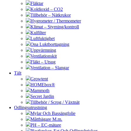
Fläktar
Koldioxid – CO2
Tillbehör – Nätkrukor
Hygrometer / Thermometer
Klimat – Styrning/kontroll
Kulfilter
Luftfuktighet
Ona Luktborttagning
Uppvärmning
Ventilationskit
Fläkt – Utsug
Ventilation – Slangar
Tält
Growtent
HOMEbox®
Mammoth
Secret Jardin
Tillbehör / Scrog / Växtnät
Odlingsutrustning
Mylar Och Bassängfolie
Måttbägare M.m.
PH – EC-mätare
Plastkrukor, Fat Och Odlingsbrickor