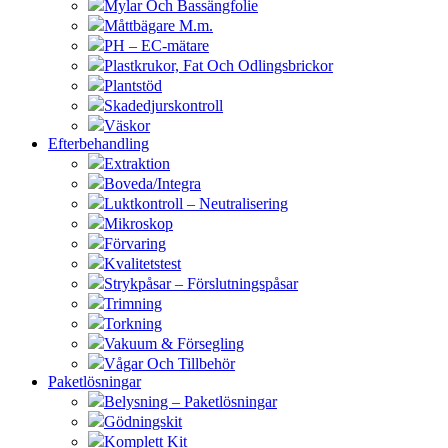
Mylar Och Bassängfolie
Måttbägare M.m.
PH – EC-mätare
Plastkrukor, Fat Och Odlingsbrickor
Plantstöd
Skadedjurskontroll
Väskor
Efterbehandling
Extraktion
Boveda/Integra
Luktkontroll – Neutralisering
Mikroskop
Förvaring
Kvalitetstest
Strykpåsar – Förslutningspåsar
Trimning
Torkning
Vakuum & Försegling
Vågar Och Tillbehör
Paketlösningar
Belysning – Paketlösningar
Gödningskit
Komplett Kit