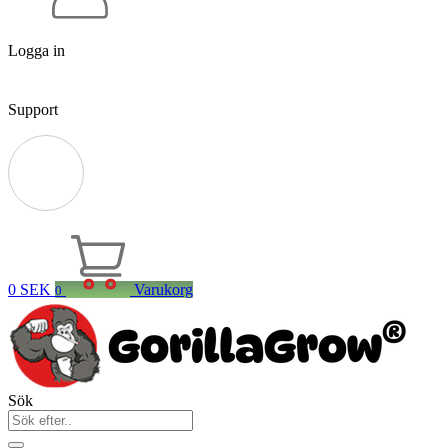
Logga in
Support
0
SEK
Varukorg
0
Sök