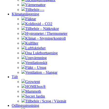
Värmemattor
Tillbehör—-
Klimatanläggning
Fläktar
Koldioxid – CO2
Tillbehör – Nätkrukor
Hygrometer / Thermometer
Klimat – Styrning/kontroll
Kulfilter
Luftfuktighet
Ona Luktborttagning
Uppvärmning
Ventilationskit
Fläkt – Utsug
Ventilation – Slangar
Tält
Growtent
HOMEbox®
Mammoth
Secret Jardin
Tillbehör / Scrog / Växtnät
Odlingsutrustning