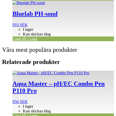
Bluelab PH-sond
910
SEK
I lager
Kan skickas idag
Lägg till i vagn
Våra mest populära produkter
Relaterade produkter
Aqua Master – pH/EC Combo Pen
P110 Pro
956
SEK
I lager
Kan skickas idag
Lägg till i vagn