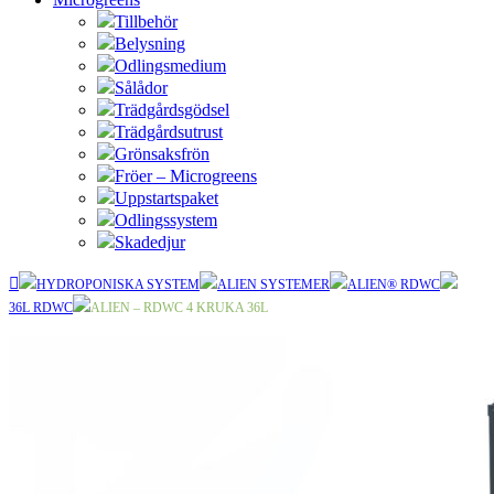
Tillbehör
Belysning
Odlingsmedium
Sålådor
Trädgårdsgödsel
Trädgårdsutrust
Grönsaksfrön
Fröer – Microgreens
Uppstartspaket
Odlingssystem
Skadedjur
HYDROPONISKA SYSTEM
ALIEN SYSTEMER
ALIEN® RDWC
36L RDWC
ALIEN – RDWC 4 KRUKA 36L