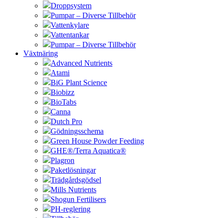
Droppsystem
Pumpar – Diverse Tillbehör
Vattenkylare
Vattentankar
Pumpar – Diverse Tillbehör
Växtnäring
Advanced Nutrients
Atami
BiG Plant Science
Biobizz
BioTabs
Canna
Dutch Pro
Gödningsschema
Green House Powder Feeding
GHE®/Terra Aquatica®
Plagron
Paketlösningar
Trädgårdsgödsel
Mills Nutrients
Shogun Fertilisers
PH-reglering