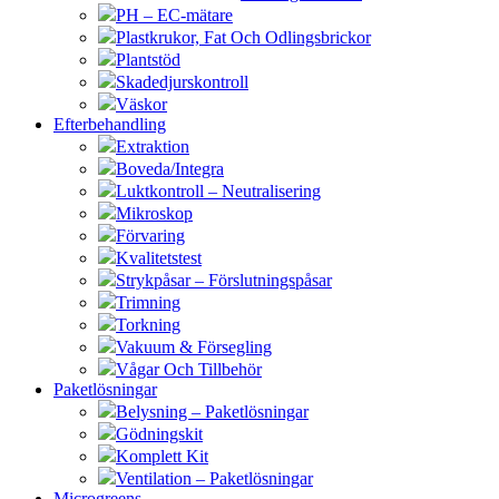
PH – EC-mätare
Plastkrukor, Fat Och Odlingsbrickor
Plantstöd
Skadedjurskontroll
Väskor
Efterbehandling
Extraktion
Boveda/Integra
Luktkontroll – Neutralisering
Mikroskop
Förvaring
Kvalitetstest
Strykpåsar – Förslutningspåsar
Trimning
Torkning
Vakuum & Försegling
Vågar Och Tillbehör
Paketlösningar
Belysning – Paketlösningar
Gödningskit
Komplett Kit
Ventilation – Paketlösningar
Microgreens