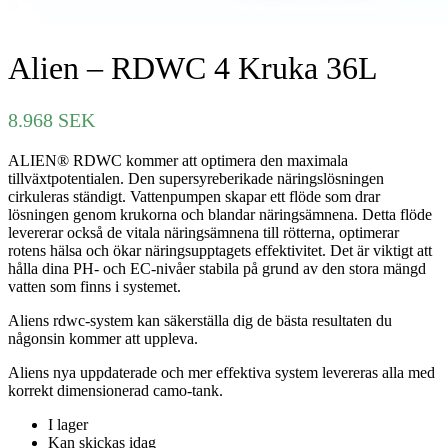
Alien – RDWC 4 Kruka 36L
8.968
SEK
ALIEN® RDWC kommer att optimera den maximala
tillväxtpotentialen. Den supersyreberikade näringslösningen
cirkuleras ständigt. Vattenpumpen skapar ett flöde som drar
lösningen genom krukorna och blandar näringsämnena. Detta flöde
levererar också de vitala näringsämnena till rötterna, optimerar
rotens hälsa och ökar näringsupptagets effektivitet. Det är viktigt att
hålla dina PH- och EC-nivåer stabila på grund av den stora mängd
vatten som finns i systemet.
Aliens rdwc-system kan säkerställa dig de bästa resultaten du
någonsin kommer att uppleva.
Aliens nya uppdaterade och mer effektiva system levereras alla med
korrekt dimensionerad camo-tank.
I lager
Kan skickas idag