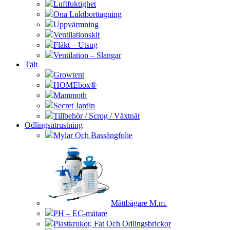
Luftfuktighet
Ona Luktborttagning
Uppvärmning
Ventilationskit
Fläkt – Utsug
Ventilation – Slangar
Tält
Growtent
HOMEbox®
Mammoth
Secret Jardin
Tillbehör / Scrog / Växtnät
Odlingsutrustning
Mylar Och Bassängfolie
Måttbägare M.m.
PH – EC-mätare
Plastkrukor, Fat Och Odlingsbrickor