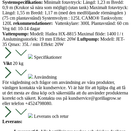
Systemspecifikation:
Minimalt fotavtryck: Längd: 1,23 m Bredd:
0,9 m (Krukor så nära som möjligt) (utan tank) Maximalt fotavtryck:
Längd: 1,55 m Bredd: 1,17 m (med den medföljande rörmängden )
(75 cm plantavstånd) Systemvolym : 125L CAMO® Tankvolym:
120L
rekommendationer:
Vattenkylare: 300L Plantavstånd: 60 cm
Veg tid: 10-14 dagar
Vattenpump:
Modell: Hailea HX-8815 Maximal flöde: 1400 l / t
Anslutningsstorlek: 19 mm Effekt: 20W
Luftpump:
Modell: JET-
35 Qmax: 35L / min Effekt: 20W
Specifikationer
Vikt
20 kg
Användning
För vägledning och frågor om användning av våra produkter,
vänligen kontakta vår kundservice. Vi är här för att hjälpa dig att få
ut det mesta av dina köp och säkerställa att du använder produkterna
korrekt och säkert. Kontakta oss på
kundservice@gorillagrow.se
eller telefon +4524798080.
Leverans och retur
Leverans: