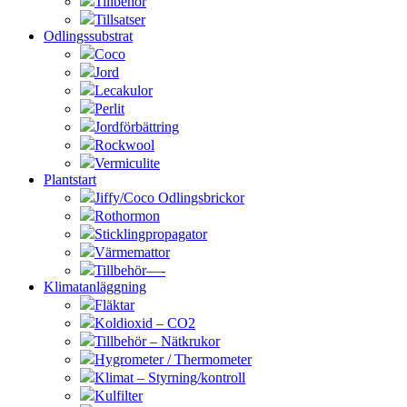
Tillbehör
Tillsatser
Odlingssubstrat
Coco
Jord
Lecakulor
Perlit
Jordförbättring
Rockwool
Vermiculite
Plantstart
Jiffy/Coco Odlingsbrickor
Rothormon
Sticklingpropagator
Värmemattor
Tillbehör—-
Klimatanläggning
Fläktar
Koldioxid – CO2
Tillbehör – Nätkrukor
Hygrometer / Thermometer
Klimat – Styrning/kontroll
Kulfilter