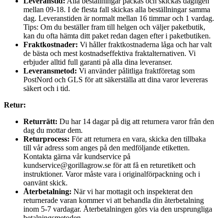
Leveranstid:
Alla beställningar packas och skickas dagligen
mellan 09-18. I de flesta fall skickas alla beställningar samma
dag. Leveranstiden är normalt mellan 16 timmar och 1 vardag.
Tips: Om du beställer fram till helgen och väljer paketbutik,
kan du ofta hämta ditt paket redan dagen efter i paketbutiken.
Fraktkostnader:
Vi håller fraktkostnaderna låga och har valt
de bästa och mest kostnadseffektiva fraktalternativen. Vi
erbjuder alltid full garanti på alla dina leveranser.
Leveransmetod:
Vi använder pålitliga fraktföretag som
PostNord och GLS för att säkerställa att dina varor levereras
säkert och i tid.
Retur:
Returrätt:
Du har 14 dagar på dig att returnera varor från den
dag du mottar dem.
Returprocess:
För att returnera en vara, skicka den tillbaka
till vår adress som anges på den medföljande etiketten.
Kontakta gärna vår kundservice på
kundservice@gorillagrow.se för att få en returetikett och
instruktioner. Varor måste vara i originalförpackning och i
oanvänt skick.
Återbetalning:
När vi har mottagit och inspekterat den
returnerade varan kommer vi att behandla din återbetalning
inom 5-7 vardagar. Återbetalningen görs via den ursprungliga
betalningsmetoden.