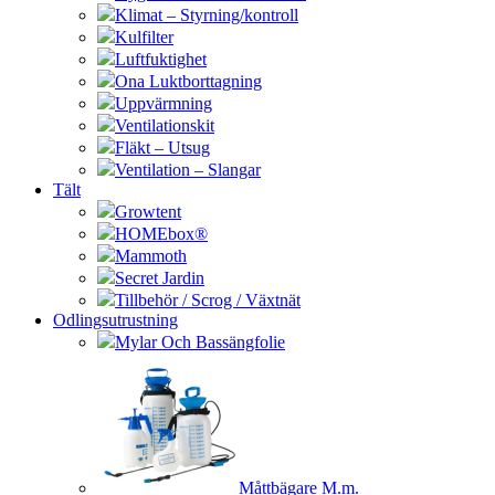
Klimat – Styrning/kontroll
Kulfilter
Luftfuktighet
Ona Luktborttagning
Uppvärmning
Ventilationskit
Fläkt – Utsug
Ventilation – Slangar
Tält
Growtent
HOMEbox®
Mammoth
Secret Jardin
Tillbehör / Scrog / Växtnät
Odlingsutrustning
Mylar Och Bassängfolie
Måttbägare M.m.