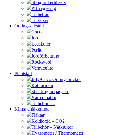
Shogun Fertilisers
PH-reglering
Tillbehör
Tillsatser
Odlingssubstrat
Coco
Jord
Lecakulor
Perlit
Jordförbättring
Rockwool
Vermiculite
Plantstart
Jiffy/Coco Odlingsbrickor
Rothormon
Sticklingpropagator
Värmemattor
Tillbehör—-
Klimatanläggning
Fläktar
Koldioxid – CO2
Tillbehör – Nätkrukor
Hygrometer / Thermometer