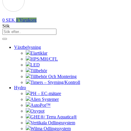
0
SEK
Varukorg
0
Sök
Växtbelysning
Elartiklar
HPS/MH/CFL
LED
Tillbehör
Tillbehör Och Montering
Timers – Styrning/Kontroll
Hydro
PH – EC-mätare
Alien Systemer
AutoPot™
Oxypot
GHE®/ Terra Aquatica®
Vertikala Odlingssystem
Wilma Odlingssystem