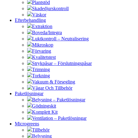
Plantstöd
Skadedjurskontroll
Väskor
Efterbehandling
Extraktion
Boveda/Integra
Luktkontroll – Neutralisering
Mikroskop
Förvaring
Kvalitetstest
Strykpåsar – Förslutningspåsar
Trimning
Torkning
Vakuum & Försegling
Vågar Och Tillbehör
Paketlösningar
Belysning – Paketlösningar
Gödningskit
Komplett Kit
Ventilation – Paketlösningar
Microgreens
Tillbehör
Belysning