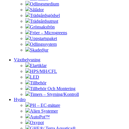
Odlingsmedium
Sålådor
Trädgårdsgödsel
Trädgårdsutrust
Grönsaksfrön
Fröer – Microgreens
Uppstartspaket
Odlingssystem
Skadedjur
Växtbelysning
Elartiklar
HPS/MH/CFL
LED
Tillbehör
Tillbehör Och Montering
Timers – Styrning/Kontroll
Hydro
PH – EC-mätare
Alien Systemer
AutoPot™
Oxypot
GHE®/ Terra Aquatica®