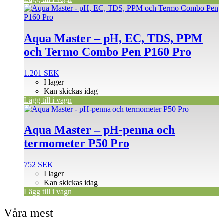
Aqua Master – pH, EC, TDS, PPM
och Termo Combo Pen P160 Pro
1.201
SEK
I lager
Kan skickas idag
Lägg till i vagn
Aqua Master – pH-penna och
termometer P50 Pro
752
SEK
I lager
Kan skickas idag
Lägg till i vagn
Våra mest