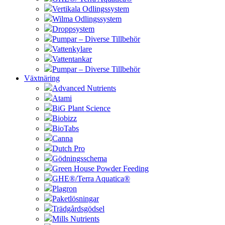
Vertikala Odlingssystem
Wilma Odlingssystem
Droppsystem
Pumpar – Diverse Tillbehör
Vattenkylare
Vattentankar
Pumpar – Diverse Tillbehör
Växtnäring
Advanced Nutrients
Atami
BiG Plant Science
Biobizz
BioTabs
Canna
Dutch Pro
Gödningsschema
Green House Powder Feeding
GHE®/Terra Aquatica®
Plagron
Paketlösningar
Trädgårdsgödsel
Mills Nutrients