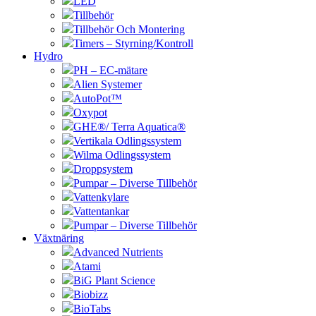
LED
Tillbehör
Tillbehör Och Montering
Timers – Styrning/Kontroll
Hydro
PH – EC-mätare
Alien Systemer
AutoPot™
Oxypot
GHE®/ Terra Aquatica®
Vertikala Odlingssystem
Wilma Odlingssystem
Droppsystem
Pumpar – Diverse Tillbehör
Vattenkylare
Vattentankar
Pumpar – Diverse Tillbehör
Växtnäring
Advanced Nutrients
Atami
BiG Plant Science
Biobizz
BioTabs