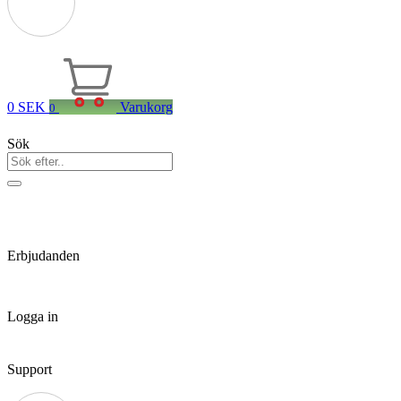
0
SEK
Varukorg
0
Sök
Erbjudanden
Logga in
Support