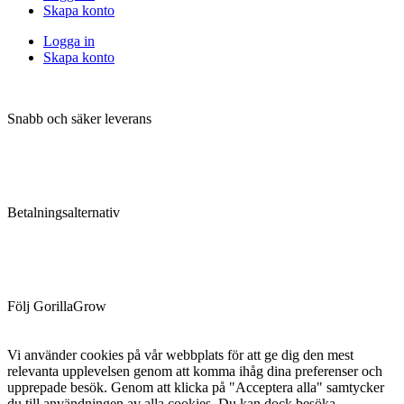
Skapa konto
Logga in
Skapa konto
Snabb och säker leverans
Betalningsalternativ
Följ GorillaGrow
Vi använder cookies på vår webbplats för att ge dig den mest
relevanta upplevelsen genom att komma ihåg dina preferenser och
upprepade besök. Genom att klicka på "Acceptera alla" samtycker
du till användningen av alla cookies. Du kan dock besöka