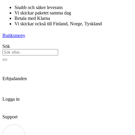
Hoppa
Snabb och säker leverans
till
Vi skickar paketet samma dag
innehåll
Betala med Klarna
Vi skickar också till Finland, Norge, Tyskland
Butiksmeny
Sök
Erbjudanden
Logga in
Support