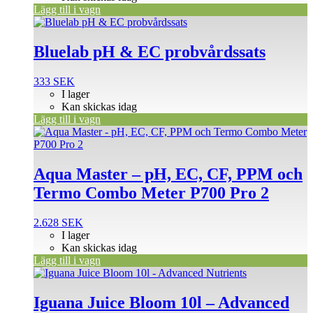
Lägg till i vagn
Bluelab pH & EC probvårdssats
333
SEK
I lager
Kan skickas idag
Lägg till i vagn
Aqua Master – pH, EC, CF, PPM och
Termo Combo Meter P700 Pro 2
2.628
SEK
I lager
Kan skickas idag
Lägg till i vagn
Iguana Juice Bloom 10l – Advanced