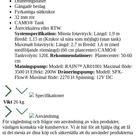
Dräneringsbaser
Gängade beslag
Fyrkantiga nätkrukor
32 mm rör
CAMO® Tank
Återcirkulera eller RTW
Systemspecifikation:
Minsta fotavtryck: Längd: 1,9 m
Bredd: 1,15 m (Krukor så nära som möjligt) (utan tank)
Maximalt fotavtryck: Längd: 2,7 m Bredd: 1,6 m (med
medföljande rörmängd) (60 cm plancenter) CAMO®
Tankvolym: 120L
Rekommendationer:
Plantecenter: 50-60
cm
Matningspump:
Modell: RAIN™ AR01001 Maximal flöde:
3500 l/t Effekt: 200W
Dräneringspump:
Modell: SPX-
Flow® Maximal flöde: 2270 l/t Spänning: 12V DC
Specifikationer
Vikt
26 kg
Användning
För vägledning och frågor om användning av våra produkter,
vänligen kontakta vår kundservice. Vi är här för att hjälpa dig att få
ut det mesta av dina köp och säkerställa att du använder produkterna