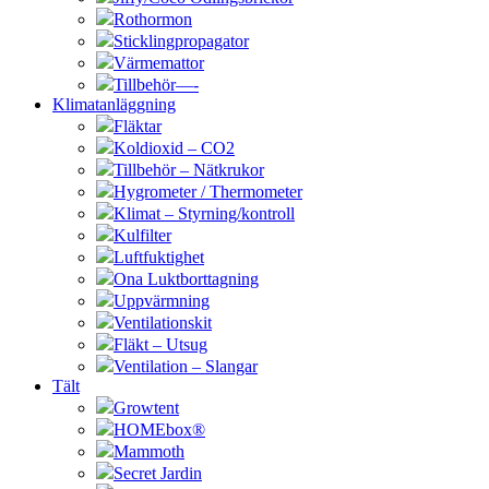
Rothormon
Sticklingpropagator
Värmemattor
Tillbehör—-
Klimatanläggning
Fläktar
Koldioxid – CO2
Tillbehör – Nätkrukor
Hygrometer / Thermometer
Klimat – Styrning/kontroll
Kulfilter
Luftfuktighet
Ona Luktborttagning
Uppvärmning
Ventilationskit
Fläkt – Utsug
Ventilation – Slangar
Tält
Growtent
HOMEbox®
Mammoth
Secret Jardin