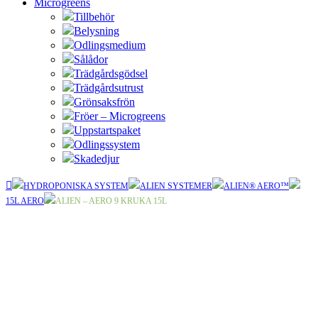
Microgreens
Tillbehör
Belysning
Odlingsmedium
Sålådor
Trädgårdsgödsel
Trädgårdsutrust
Grönsaksfrön
Fröer – Microgreens
Uppstartspaket
Odlingssystem
Skadedjur
HYDROPONISKA SYSTEM
ALIEN SYSTEMER
ALIEN® AERO™
15L AERO
ALIEN – AERO 9 KRUKA 15L