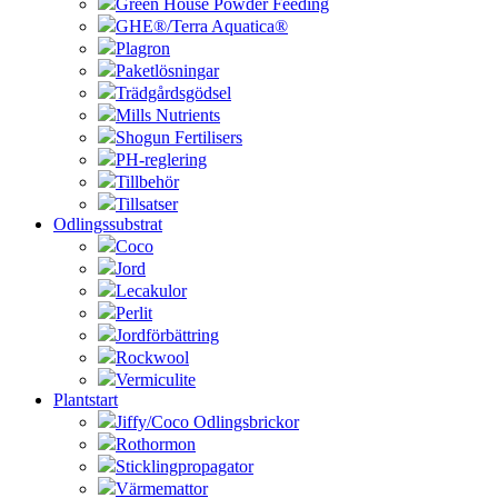
Green House Powder Feeding
GHE®/Terra Aquatica®
Plagron
Paketlösningar
Trädgårdsgödsel
Mills Nutrients
Shogun Fertilisers
PH-reglering
Tillbehör
Tillsatser
Odlingssubstrat
Coco
Jord
Lecakulor
Perlit
Jordförbättring
Rockwool
Vermiculite
Plantstart
Jiffy/Coco Odlingsbrickor
Rothormon
Sticklingpropagator
Värmemattor