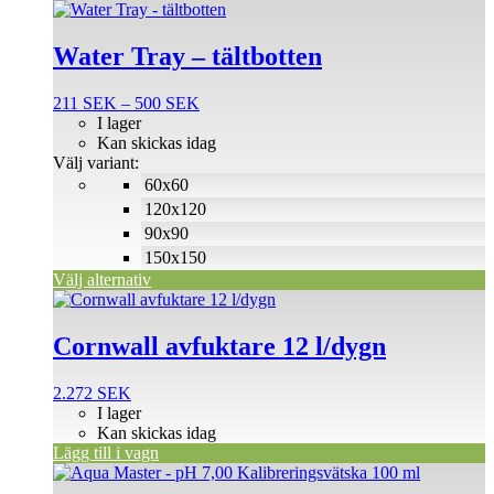
Den
här
produkten
Water Tray – tältbotten
har
flera
Prisintervall:
211
SEK
–
500
SEK
varianter.
211 SEK
I lager
De
till
Kan skickas idag
olika
500 SEK
Välj variant:
alternativen
60x60
kan
väljas
120x120
på
90x90
produktsidan
150x150
Välj alternativ
Cornwall avfuktare 12 l/dygn
2.272
SEK
I lager
Kan skickas idag
Lägg till i vagn