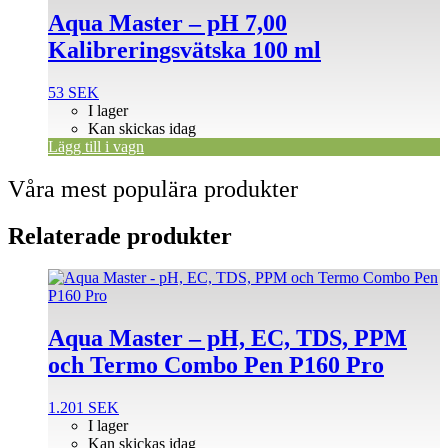
Aqua Master – pH 7,00
Kalibreringsvätska 100 ml
53
SEK
I lager
Kan skickas idag
Lägg till i vagn
Våra mest populära produkter
Relaterade produkter
Aqua Master – pH, EC, TDS, PPM
och Termo Combo Pen P160 Pro
1.201
SEK
I lager
Kan skickas idag