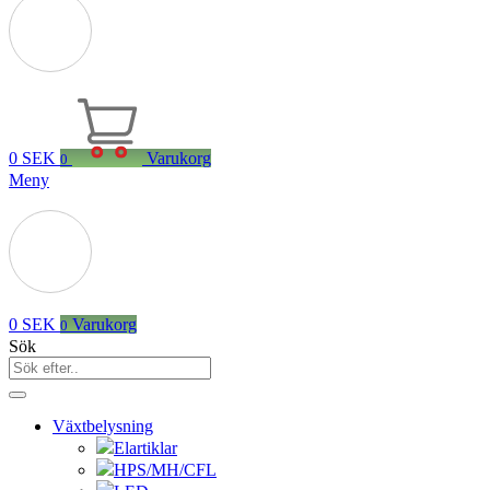
0
SEK
Varukorg
0
Meny
0
SEK
Varukorg
0
Sök
Växtbelysning
Elartiklar
HPS/MH/CFL