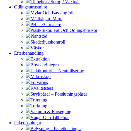
Tillbehör / Scrog / Växtnät
Odlingsutrustning
Mylar Och Bassängfolie
Måttbägare M.m.
PH – EC-mätare
Plastkrukor, Fat Och Odlingsbrickor
Plantstöd
Skadedjurskontroll
Väskor
Efterbehandling
Extraktion
Boveda/Integra
Luktkontroll – Neutralisering
Mikroskop
Förvaring
Kvalitetstest
Strykpåsar – Förslutningspåsar
Trimning
Torkning
Vakuum & Försegling
Vågar Och Tillbehör
Paketlösningar
Belysning – Paketlösningar