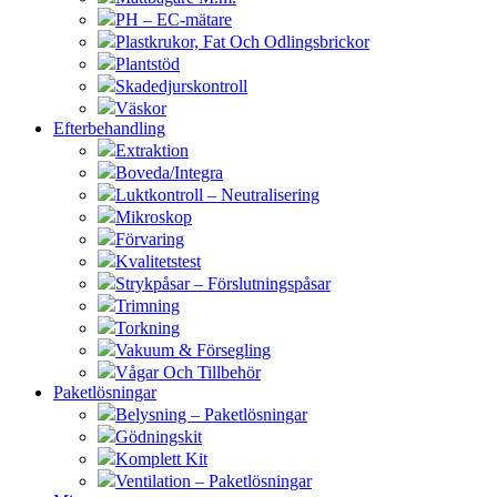
PH – EC-mätare
Plastkrukor, Fat Och Odlingsbrickor
Plantstöd
Skadedjurskontroll
Väskor
Efterbehandling
Extraktion
Boveda/Integra
Luktkontroll – Neutralisering
Mikroskop
Förvaring
Kvalitetstest
Strykpåsar – Förslutningspåsar
Trimning
Torkning
Vakuum & Försegling
Vågar Och Tillbehör
Paketlösningar
Belysning – Paketlösningar
Gödningskit
Komplett Kit
Ventilation – Paketlösningar