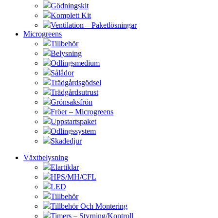
Gödningskit
Komplett Kit
Ventilation – Paketlösningar
Microgreens
Tillbehör
Belysning
Odlingsmedium
Sålådor
Trädgårdsgödsel
Trädgårdsutrust
Grönsaksfrön
Fröer – Microgreens
Uppstartspaket
Odlingssystem
Skadedjur
Växtbelysning
Elartiklar
HPS/MH/CFL
LED
Tillbehör
Tillbehör Och Montering
Timers – Styrning/Kontroll