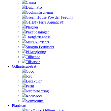
Canna
Dutch Pro
Gödningsschema
Green House Powder Feeding
GHE®/Terra Aquatica®
Plagron
Paketlösningar
Trädgårdsgödsel
Mills Nutrients
Shogun Fertilisers
PH-reglering
Tillbehör
Tillsatser
Odlingssubstrat
Coco
Jord
Lecakulor
Perlit
Jordförbättring
Rockwool
Vermiculite
Plantstart
Jiffy/Coco Odlingsbrickor