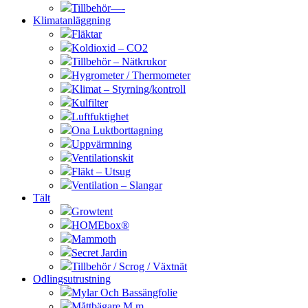
Tillbehör—-
Klimatanläggning
Fläktar
Koldioxid – CO2
Tillbehör – Nätkrukor
Hygrometer / Thermometer
Klimat – Styrning/kontroll
Kulfilter
Luftfuktighet
Ona Luktborttagning
Uppvärmning
Ventilationskit
Fläkt – Utsug
Ventilation – Slangar
Tält
Growtent
HOMEbox®
Mammoth
Secret Jardin
Tillbehör / Scrog / Växtnät
Odlingsutrustning
Mylar Och Bassängfolie
Måttbägare M.m.