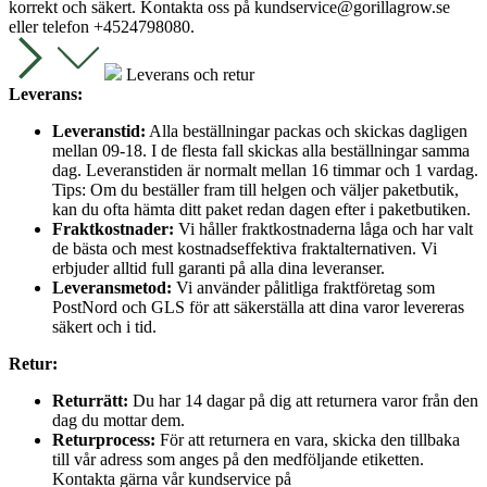
korrekt och säkert. Kontakta oss på
kundservice@gorillagrow.se
eller telefon +4524798080.
Leverans och retur
Leverans:
Leveranstid:
Alla beställningar packas och skickas dagligen
mellan 09-18. I de flesta fall skickas alla beställningar samma
dag. Leveranstiden är normalt mellan 16 timmar och 1 vardag.
Tips: Om du beställer fram till helgen och väljer paketbutik,
kan du ofta hämta ditt paket redan dagen efter i paketbutiken.
Fraktkostnader:
Vi håller fraktkostnaderna låga och har valt
de bästa och mest kostnadseffektiva fraktalternativen. Vi
erbjuder alltid full garanti på alla dina leveranser.
Leveransmetod:
Vi använder pålitliga fraktföretag som
PostNord och GLS för att säkerställa att dina varor levereras
säkert och i tid.
Retur:
Returrätt:
Du har 14 dagar på dig att returnera varor från den
dag du mottar dem.
Returprocess:
För att returnera en vara, skicka den tillbaka
till vår adress som anges på den medföljande etiketten.
Kontakta gärna vår kundservice på