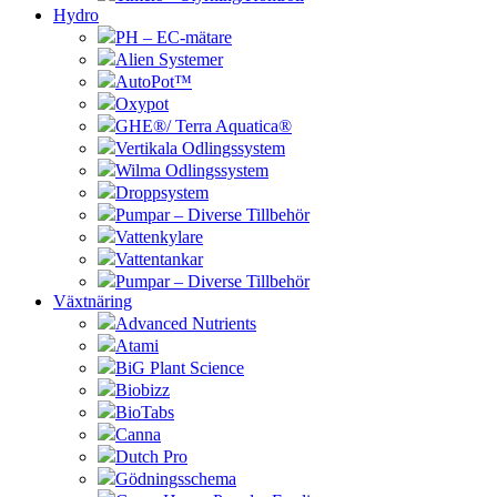
Hydro
PH – EC-mätare
Alien Systemer
AutoPot™
Oxypot
GHE®/ Terra Aquatica®
Vertikala Odlingssystem
Wilma Odlingssystem
Droppsystem
Pumpar – Diverse Tillbehör
Vattenkylare
Vattentankar
Pumpar – Diverse Tillbehör
Växtnäring
Advanced Nutrients
Atami
BiG Plant Science
Biobizz
BioTabs
Canna
Dutch Pro
Gödningsschema