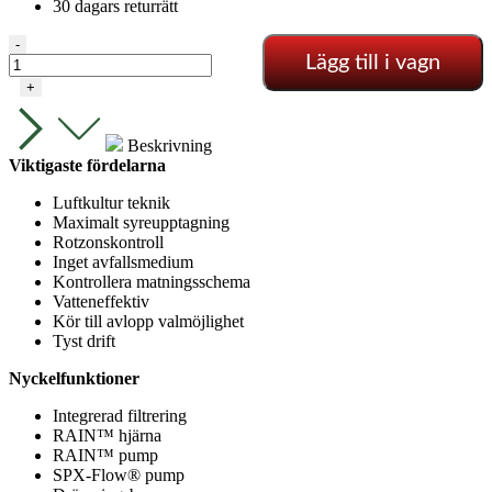
30 dagars returrätt
Alien
-
Lägg till i vagn
-
Aero
+
9
Kruka
15L
Beskrivning
mängd
Viktigaste fördelarna
Luftkultur teknik
Maximalt syreupptagning
Rotzonskontroll
Inget avfallsmedium
Kontrollera matningsschema
Vatteneffektiv
Kör till avlopp valmöjlighet
Tyst drift
Nyckelfunktioner
Integrerad filtrering
RAIN™ hjärna
RAIN™ pump
SPX-Flow® pump