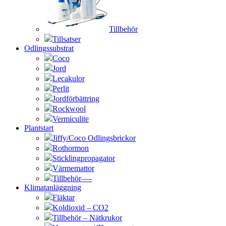
Tillbehör
Tillsatser
Odlingssubstrat
Coco
Jord
Lecakulor
Perlit
Jordförbättring
Rockwool
Vermiculite
Plantstart
Jiffy/Coco Odlingsbrickor
Rothormon
Sticklingpropagator
Värmemattor
Tillbehör—-
Klimatanläggning
Fläktar
Koldioxid – CO2
Tillbehör – Nätkrukor