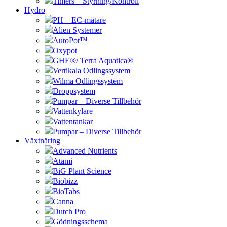
Timers – Styrning/Kontroll
Hydro
PH – EC-mätare
Alien Systemer
AutoPot™
Oxypot
GHE®/ Terra Aquatica®
Vertikala Odlingssystem
Wilma Odlingssystem
Droppsystem
Pumpar – Diverse Tillbehör
Vattenkylare
Vattentankar
Pumpar – Diverse Tillbehör
Växtnäring
Advanced Nutrients
Atami
BiG Plant Science
Biobizz
BioTabs
Canna
Dutch Pro
Gödningsschema