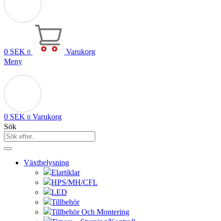
0
SEK
Varukorg
0
Meny
0
SEK
Varukorg
0
Sök
Växtbelysning
Elartiklar
HPS/MH/CFL
LED
Tillbehör
Tillbehör Och Montering