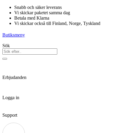
Hoppa
Snabb och säker leverans
till
Vi skickar paketet samma dag
innehåll
Betala med Klarna
Vi skickar också till Finland, Norge, Tyskland
Butiksmeny
Sök
Erbjudanden
Logga in
Support