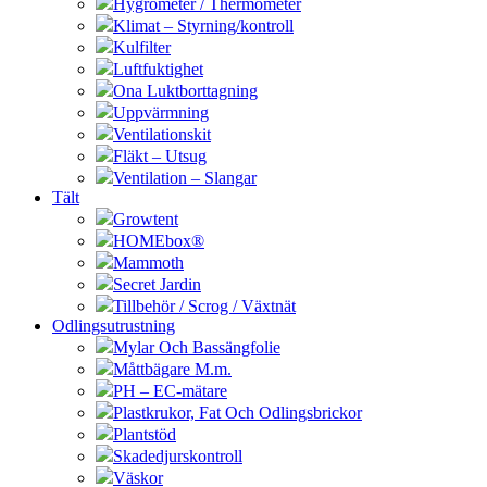
Hygrometer / Thermometer
Klimat – Styrning/kontroll
Kulfilter
Luftfuktighet
Ona Luktborttagning
Uppvärmning
Ventilationskit
Fläkt – Utsug
Ventilation – Slangar
Tält
Growtent
HOMEbox®
Mammoth
Secret Jardin
Tillbehör / Scrog / Växtnät
Odlingsutrustning
Mylar Och Bassängfolie
Måttbägare M.m.
PH – EC-mätare
Plastkrukor, Fat Och Odlingsbrickor
Plantstöd
Skadedjurskontroll
Väskor