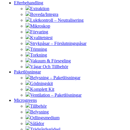
Efterbehandling
Extraktion
Boveda/Integra
Luktkontroll – Neutralisering
Mikroskop
Förvaring
Kvalitetstest
Strykpåsar – Förslutningspåsar
Trimning
Torkning
Vakuum & Försegling
Vågar Och Tillbehör
Paketlösningar
Belysning – Paketlösningar
Gödningskit
Komplett Kit
Ventilation – Paketlösningar
Microgreens
Tillbehör
Belysning
Odlingsmedium
Sålådor
Trädgårdsgödsel