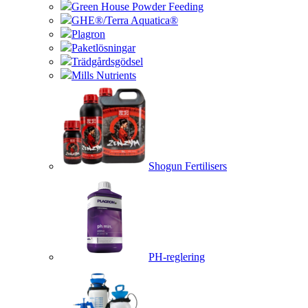
Green House Powder Feeding
GHE®/Terra Aquatica®
Plagron
Paketlösningar
Trädgårdsgödsel
Mills Nutrients
Shogun Fertilisers
PH-reglering