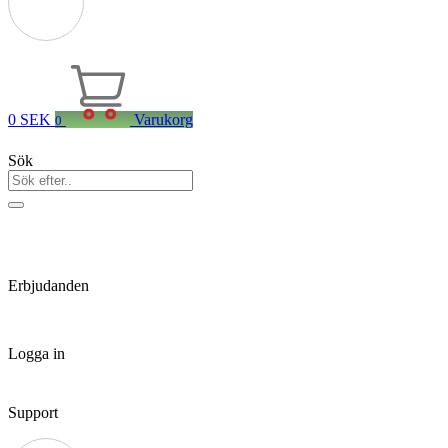
0
SEK
Varukorg
0
Sök
Erbjudanden
Logga in
Support