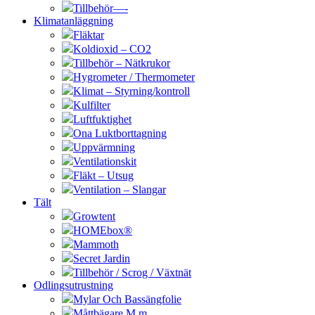
Tillbehör—-
Klimatanläggning
Fläktar
Koldioxid – CO2
Tillbehör – Nätkrukor
Hygrometer / Thermometer
Klimat – Styrning/kontroll
Kulfilter
Luftfuktighet
Ona Luktborttagning
Uppvärmning
Ventilationskit
Fläkt – Utsug
Ventilation – Slangar
Tält
Growtent
HOMEbox®
Mammoth
Secret Jardin
Tillbehör / Scrog / Växtnät
Odlingsutrustning
Mylar Och Bassängfolie
Måttbägare M.m.