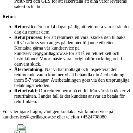
PostNord och GLS för att säkerställa att dina varor levereras
säkert och i tid.
Retur:
Returrätt:
Du har 14 dagar på dig att returnera varor från den
dag du mottar dem.
Returprocess:
För att returnera en vara, skicka den tillbaka
till vår adress som anges på den medföljande etiketten.
Kontakta gärna vår kundservice på
kundservice@gorillagrow.se för att få en returetikett och
instruktioner. Varor måste vara i originalförpackning och i
oanvänt skick.
Återbetalning:
När vi har mottagit och inspekterat den
returnerade varan kommer vi att behandla din återbetalning
inom 5-7 vardagar. Återbetalningen görs via den ursprungliga
betalningsmetoden.
Returfrakt:
Om returen beror på ett fel från vår sida täcker vi
returfrakten. I andra fall är det kundens ansvar att betala för
returfrakten.
För ytterligare frågor, vänligen kontakta vår kundservice på
kundservice@gorillagrow.se eller telefon +4524798080.