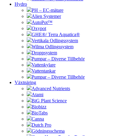
Hydro
PH – EC-mätare
Alien Systemer
AutoPot™
Oxypot
GHE®/ Terra Aquatica®
Vertikala Odlingssystem
Wilma Odlingssystem
Droppsystem
Pumpar – Diverse Tillbehör
Vattenkylare
Vattentankar
Pumpar – Diverse Tillbehör
Växtnäring
Advanced Nutrients
Atami
BiG Plant Science
Biobizz
BioTabs
Canna
Dutch Pro
Gödningsschema