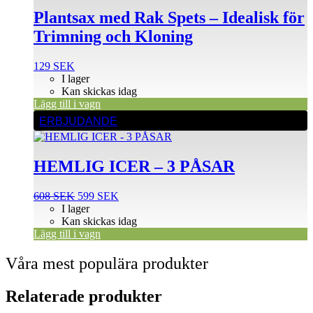
Plantsax med Rak Spets – Idealisk för
Trimning och Kloning
129
SEK
I lager
Kan skickas idag
Lägg till i vagn
ERBJUDANDE
HEMLIG ICER – 3 PÅSAR
Det
Det
608
SEK
599
SEK
ursprungliga
nuvarande
I lager
priset
priset
Kan skickas idag
var:
är:
Lägg till i vagn
608 SEK.
599 SEK.
Våra mest populära produkter
Relaterade produkter