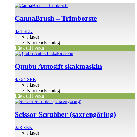
CannaBrush – Trimborste
424
SEK
I lager
Kan skickas idag
Lägg till i vagn
Qnubu Autosift skakmaskin
4.864
SEK
I lager
Kan skickas idag
Lägg till i vagn
Scissor Scrubber (saxrengöring)
228
SEK
I lager