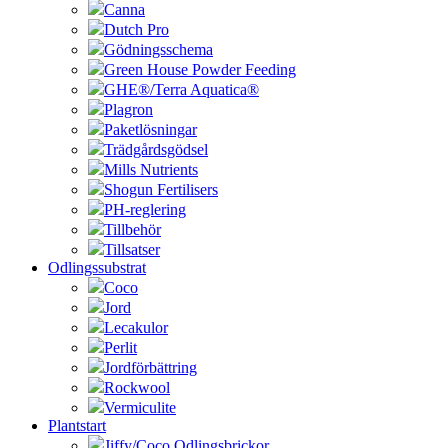
Canna
Dutch Pro
Gödningsschema
Green House Powder Feeding
GHE®/Terra Aquatica®
Plagron
Paketlösningar
Trädgårdsgödsel
Mills Nutrients
Shogun Fertilisers
PH-reglering
Tillbehör
Tillsatser
Odlingssubstrat
Coco
Jord
Lecakulor
Perlit
Jordförbättring
Rockwool
Vermiculite
Plantstart
Jiffy/Coco Odlingsbrickor