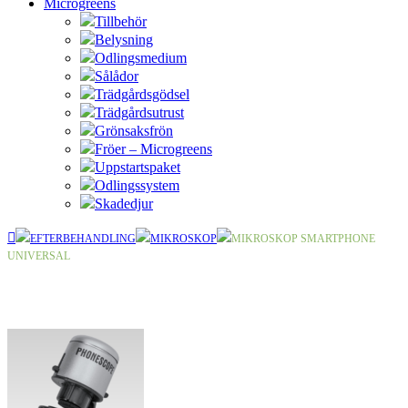
Microgreens
Tillbehör
Belysning
Odlingsmedium
Sålådor
Trädgårdsgödsel
Trädgårdsutrust
Grönsaksfrön
Fröer – Microgreens
Uppstartspaket
Odlingssystem
Skadedjur
EFTERBEHANDLING
MIKROSKOP
MIKROSKOP SMARTPHONE
UNIVERSAL