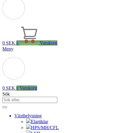
0
SEK
Varukorg
0
Meny
0
SEK
Varukorg
0
Sök
Växtbelysning
Elartiklar
HPS/MH/CFL