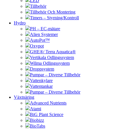
LED
Tillbehör
Tillbehör Och Montering
Timers – Styrning/Kontroll
Hydro
PH – EC-mätare
Alien Systemer
AutoPot™
Oxypot
GHE®/ Terra Aquatica®
Vertikala Odlingssystem
Wilma Odlingssystem
Droppsystem
Pumpar – Diverse Tillbehör
Vattenkylare
Vattentankar
Pumpar – Diverse Tillbehör
Växtnäring
Advanced Nutrients
Atami
BiG Plant Science
Biobizz
BioTabs