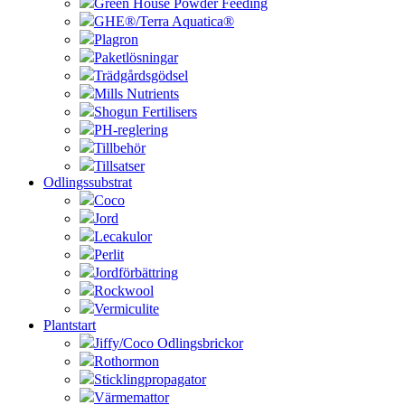
Green House Powder Feeding
GHE®/Terra Aquatica®
Plagron
Paketlösningar
Trädgårdsgödsel
Mills Nutrients
Shogun Fertilisers
PH-reglering
Tillbehör
Tillsatser
Odlingssubstrat
Coco
Jord
Lecakulor
Perlit
Jordförbättring
Rockwool
Vermiculite
Plantstart
Jiffy/Coco Odlingsbrickor
Rothormon
Sticklingpropagator
Värmemattor