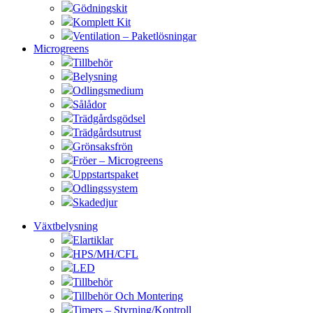
Gödningskit
Komplett Kit
Ventilation – Paketlösningar
Microgreens
Tillbehör
Belysning
Odlingsmedium
Sålådor
Trädgårdsgödsel
Trädgårdsutrust
Grönsaksfrön
Fröer – Microgreens
Uppstartspaket
Odlingssystem
Skadedjur
Växtbelysning
Elartiklar
HPS/MH/CFL
LED
Tillbehör
Tillbehör Och Montering
Timers – Styrning/Kontroll