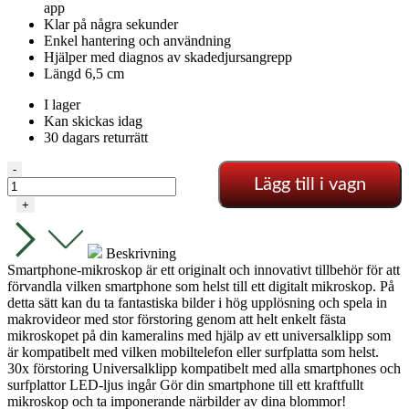
app
Klar på några sekunder
Enkel hantering och användning
Hjälper med diagnos av skadedjursangrepp
Längd 6,5 cm
I lager
Kan skickas idag
30 dagars returrätt
Mikroskop
-
Lägg till i vagn
smartphone
universal
+
mängd
Beskrivning
Smartphone-mikroskop är ett originalt och innovativt tillbehör för att
förvandla vilken smartphone som helst till ett digitalt mikroskop.
På
detta sätt kan du ta fantastiska bilder i hög upplösning och spela in
makrovideor med stor förstoring genom att helt enkelt fästa
mikroskopet på din kameralins med hjälp av ett universalklipp som
är kompatibelt med vilken mobiltelefon eller surfplatta som helst.
30x förstoring
Universalklipp kompatibelt med alla smartphones och
surfplattor
LED-ljus ingår
Gör din smartphone till ett kraftfullt
mikroskop och ta imponerande närbilder av dina blommor!