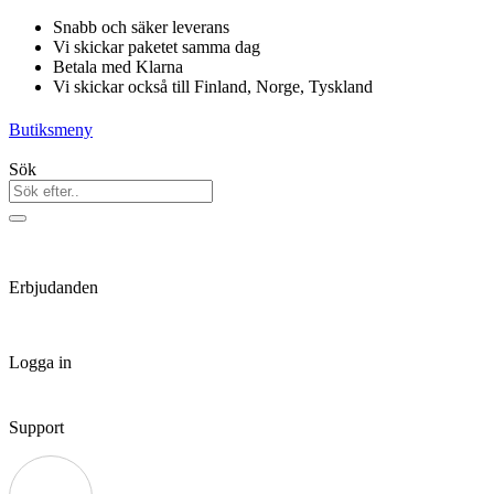
Hoppa
Snabb och säker leverans
till
Vi skickar paketet samma dag
innehåll
Betala med Klarna
Vi skickar också till Finland, Norge, Tyskland
Butiksmeny
Sök
Erbjudanden
Logga in
Support