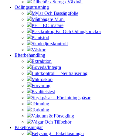
Tillbehör / Scrog / Växtnät
Odlingsutrustning
Mylar Och Bassängfolie
Måttbägare M.m.
PH – EC-mätare
Plastkrukor, Fat Och Odlingsbrickor
Plantstöd
Skadedjurskontroll
Väskor
Efterbehandling
Extraktion
Boveda/Integra
Luktkontroll – Neutralisering
Mikroskop
Förvaring
Kvalitetstest
Strykpåsar – Förslutningspåsar
Trimning
Torkning
Vakuum & Försegling
Vågar Och Tillbehör
Paketlösningar
Belysning – Paketlösningar