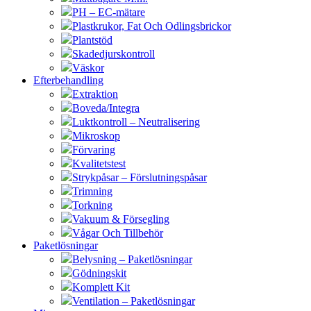
PH – EC-mätare
Plastkrukor, Fat Och Odlingsbrickor
Plantstöd
Skadedjurskontroll
Väskor
Efterbehandling
Extraktion
Boveda/Integra
Luktkontroll – Neutralisering
Mikroskop
Förvaring
Kvalitetstest
Strykpåsar – Förslutningspåsar
Trimning
Torkning
Vakuum & Försegling
Vågar Och Tillbehör
Paketlösningar
Belysning – Paketlösningar
Gödningskit
Komplett Kit
Ventilation – Paketlösningar