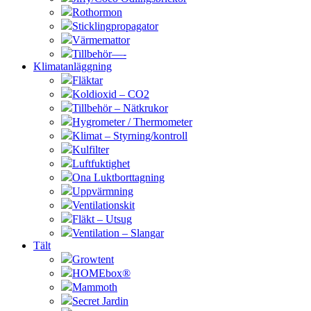
Rothormon
Sticklingpropagator
Värmemattor
Tillbehör—-
Klimatanläggning
Fläktar
Koldioxid – CO2
Tillbehör – Nätkrukor
Hygrometer / Thermometer
Klimat – Styrning/kontroll
Kulfilter
Luftfuktighet
Ona Luktborttagning
Uppvärmning
Ventilationskit
Fläkt – Utsug
Ventilation – Slangar
Tält
Growtent
HOMEbox®
Mammoth
Secret Jardin