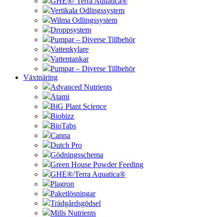
GHE®/ Terra Aquatica®
Vertikala Odlingssystem
Wilma Odlingssystem
Droppsystem
Pumpar – Diverse Tillbehör
Vattenkylare
Vattentankar
Pumpar – Diverse Tillbehör
Växtnäring
Advanced Nutrients
Atami
BiG Plant Science
Biobizz
BioTabs
Canna
Dutch Pro
Gödningsschema
Green House Powder Feeding
GHE®/Terra Aquatica®
Plagron
Paketlösningar
Trädgårdsgödsel
Mills Nutrients