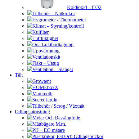
Koldioxid – CO2
Tillbehör – Nätkrukor
Hygrometer / Thermometer
Klimat – Styrning/kontroll
Kulfilter
Luftfuktighet
Ona Luktborttagning
Uppvärmning
Ventilationskit
Fläkt – Utsug
Ventilation – Slangar
Tält
Growtent
HOMEbox®
Mammoth
Secret Jardin
Tillbehör / Scrog / Växtnät
Odlingsutrustning
Mylar Och Bassängfolie
Måttbägare M.m.
PH – EC-mätare
Plastkrukor, Fat Och Odlingsbrickor