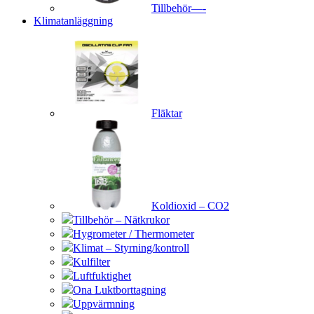
Tillbehör—-
Klimatanläggning
Fläktar
Koldioxid – CO2
Tillbehör – Nätkrukor
Hygrometer / Thermometer
Klimat – Styrning/kontroll
Kulfilter
Luftfuktighet
Ona Luktborttagning
Uppvärmning