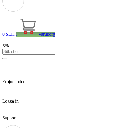
0
SEK
Varukorg
0
Sök
Erbjudanden
Logga in
Support