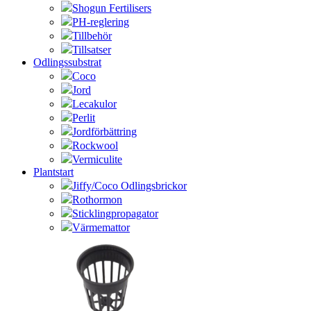
Shogun Fertilisers
PH-reglering
Tillbehör
Tillsatser
Odlingssubstrat
Coco
Jord
Lecakulor
Perlit
Jordförbättring
Rockwool
Vermiculite
Plantstart
Jiffy/Coco Odlingsbrickor
Rothormon
Sticklingpropagator
Värmemattor