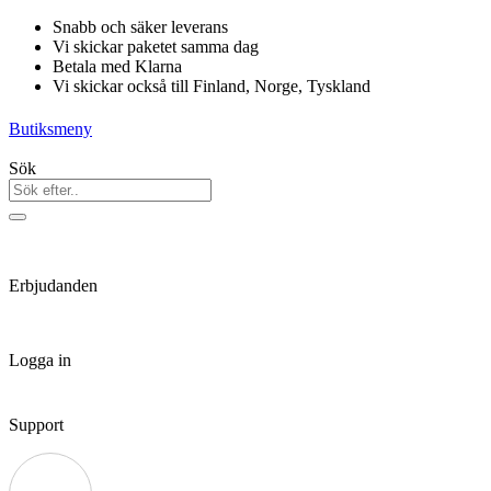
Hoppa
Snabb och säker leverans
till
Vi skickar paketet samma dag
innehåll
Betala med Klarna
Vi skickar också till Finland, Norge, Tyskland
Butiksmeny
Sök
Erbjudanden
Logga in
Support