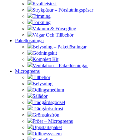
Kvalitetstest
Strykpåsar – Förslutningspåsar
Trimning
Torkning
Vakuum & Försegling
Vågar Och Tillbehör
Paketlösningar
Belysning – Paketlösningar
Gödningskit
Komplett Kit
Ventilation – Paketlösningar
Microgreens
Tillbehör
Belysning
Odlingsmedium
Sålådor
Trädgårdsgödsel
Trädgårdsutrust
Grönsaksfrön
Fröer – Microgreens
Uppstartspaket
Odlingssystem
Skadedjur