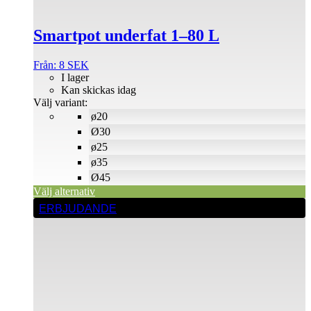
olika
alternativen
Smartpot underfat 1–80 L
kan
väljas
på
Från:
8
SEK
produktsidan
I lager
Kan skickas idag
Välj variant:
ø20
Ø30
ø25
ø35
Ø45
Välj alternativ
Den
ERBJUDANDE
här
produkten
har
flera
varianter.
De
olika
alternativen