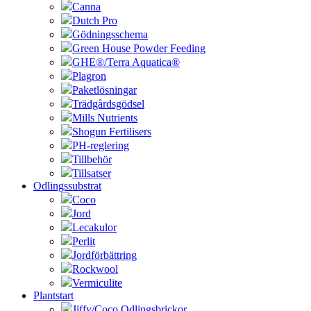
Canna
Dutch Pro
Gödningsschema
Green House Powder Feeding
GHE®/Terra Aquatica®
Plagron
Paketlösningar
Trädgårdsgödsel
Mills Nutrients
Shogun Fertilisers
PH-reglering
Tillbehör
Tillsatser
Odlingssubstrat
Coco
Jord
Lecakulor
Perlit
Jordförbättring
Rockwool
Vermiculite
Plantstart
Jiffy/Coco Odlingsbrickor