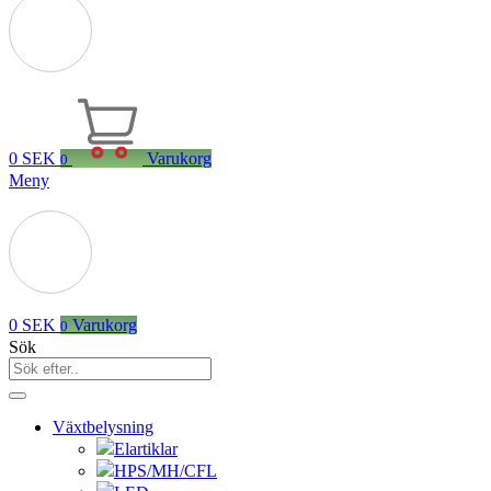
0
SEK
Varukorg
0
Meny
0
SEK
Varukorg
0
Sök
Växtbelysning
Elartiklar
HPS/MH/CFL