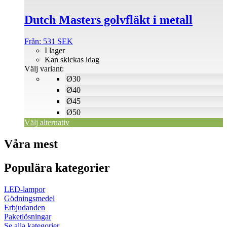
kan
väljas
Dutch Masters golvfläkt i metall
på
produktsidan
Från:
531
SEK
I lager
Kan skickas idag
Välj variant:
Ø30
Ø40
Ø45
Ø50
Välj alternativ
Våra mest
Populära kategorier
LED-lampor
Gödningsmedel
Erbjudanden
Paketlösningar
Se alla kategorier