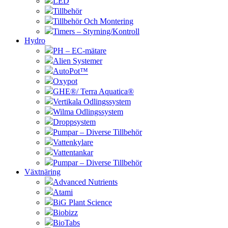
LED
Tillbehör
Tillbehör Och Montering
Timers – Styrning/Kontroll
Hydro
PH – EC-mätare
Alien Systemer
AutoPot™
Oxypot
GHE®/ Terra Aquatica®
Vertikala Odlingssystem
Wilma Odlingssystem
Droppsystem
Pumpar – Diverse Tillbehör
Vattenkylare
Vattentankar
Pumpar – Diverse Tillbehör
Växtnäring
Advanced Nutrients
Atami
BiG Plant Science
Biobizz
BioTabs