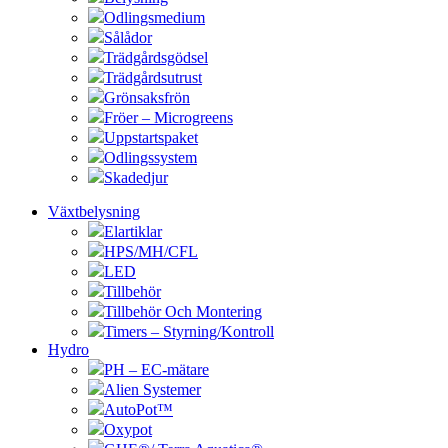
Odlingsmedium
Sålådor
Trädgårdsgödsel
Trädgårdsutrust
Grönsaksfrön
Fröer – Microgreens
Uppstartspaket
Odlingssystem
Skadedjur
Växtbelysning
Elartiklar
HPS/MH/CFL
LED
Tillbehör
Tillbehör Och Montering
Timers – Styrning/Kontroll
Hydro
PH – EC-mätare
Alien Systemer
AutoPot™
Oxypot