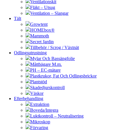
Ventilationskit
Fläkt – Utsug
Ventilation – Slangar
Tält
Growtent
HOMEbox®
Mammoth
Secret Jardin
Tillbehör / Scrog / Växtnät
Odlingsutrustning
Mylar Och Bassängfolie
Måttbägare M.m.
PH – EC-mätare
Plastkrukor, Fat Och Odlingsbrickor
Plantstöd
Skadedjurskontroll
Väskor
Efterbehandling
Extraktion
Boveda/Integra
Luktkontroll – Neutralisering
Mikroskop
Förvaring