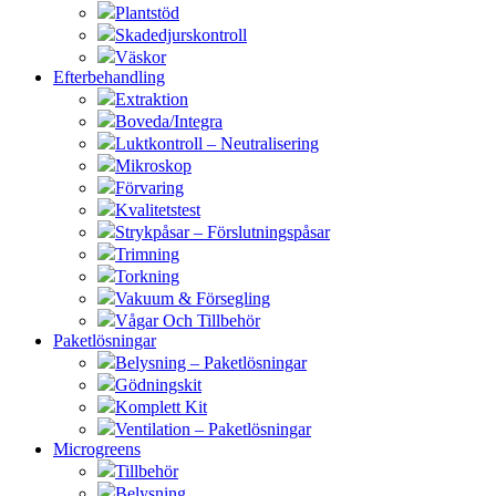
Plantstöd
Skadedjurskontroll
Väskor
Efterbehandling
Extraktion
Boveda/Integra
Luktkontroll – Neutralisering
Mikroskop
Förvaring
Kvalitetstest
Strykpåsar – Förslutningspåsar
Trimning
Torkning
Vakuum & Försegling
Vågar Och Tillbehör
Paketlösningar
Belysning – Paketlösningar
Gödningskit
Komplett Kit
Ventilation – Paketlösningar
Microgreens
Tillbehör
Belysning