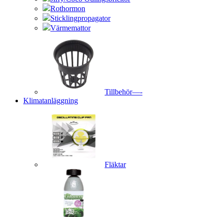
Rothormon
Sticklingpropagator
Värmemattor
Tillbehör—-
Klimatanläggning
Fläktar