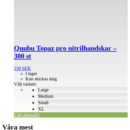
Den
här
produkten
har
flera
varianter.
De
olika
alternativen
Qnubu Topaz pro nitrilhandskar –
kan
väljas
300 st
på
produktsidan
530
SEK
I lager
Kan skickas idag
Välj variant:
Large
Medium
Small
XL
Välj alternativ
Våra mest