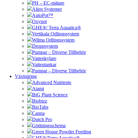
PH – EC-mätare
Alien Systemer
AutoPot™
Oxypot
GHE®/ Terra Aquatica®
Vertikala Odlingssystem
Wilma Odlingssystem
Droppsystem
Pumpar – Diverse Tillbehör
Vattenkylare
Vattentankar
Pumpar – Diverse Tillbehör
Växtnäring
Advanced Nutrients
Atami
BiG Plant Science
Biobizz
BioTabs
Canna
Dutch Pro
Gödningsschema
Green House Powder Feeding
GHE®/Terra Aquatica®