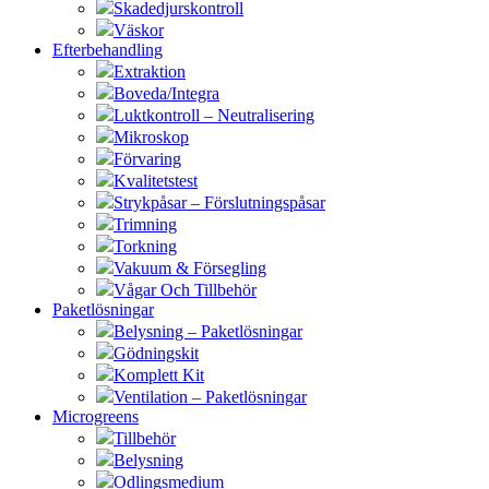
Skadedjurskontroll
Väskor
Efterbehandling
Extraktion
Boveda/Integra
Luktkontroll – Neutralisering
Mikroskop
Förvaring
Kvalitetstest
Strykpåsar – Förslutningspåsar
Trimning
Torkning
Vakuum & Försegling
Vågar Och Tillbehör
Paketlösningar
Belysning – Paketlösningar
Gödningskit
Komplett Kit
Ventilation – Paketlösningar
Microgreens
Tillbehör
Belysning
Odlingsmedium