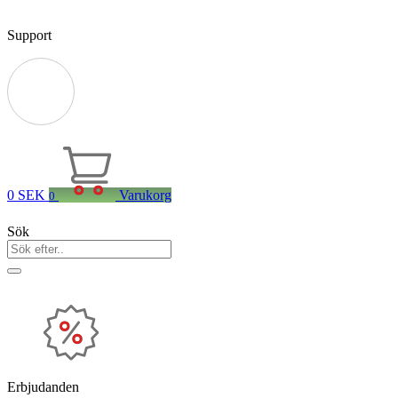
Support
0
SEK
Varukorg
0
Sök
Erbjudanden