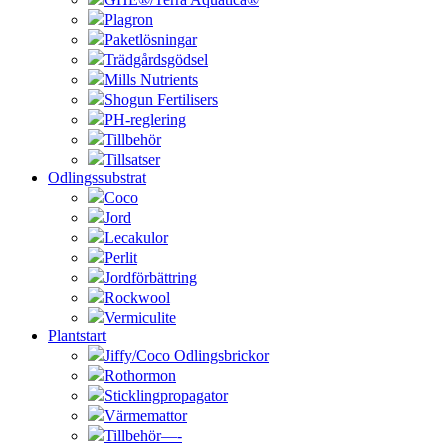
Plagron
Paketlösningar
Trädgårdsgödsel
Mills Nutrients
Shogun Fertilisers
PH-reglering
Tillbehör
Tillsatser
Odlingssubstrat
Coco
Jord
Lecakulor
Perlit
Jordförbättring
Rockwool
Vermiculite
Plantstart
Jiffy/Coco Odlingsbrickor
Rothormon
Sticklingpropagator
Värmemattor
Tillbehör—-