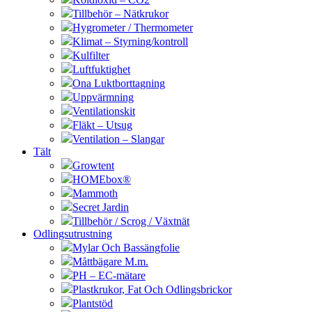
Tillbehör – Nätkrukor
Hygrometer / Thermometer
Klimat – Styrning/kontroll
Kulfilter
Luftfuktighet
Ona Luktborttagning
Uppvärmning
Ventilationskit
Fläkt – Utsug
Ventilation – Slangar
Tält
Growtent
HOMEbox®
Mammoth
Secret Jardin
Tillbehör / Scrog / Växtnät
Odlingsutrustning
Mylar Och Bassängfolie
Måttbägare M.m.
PH – EC-mätare
Plastkrukor, Fat Och Odlingsbrickor
Plantstöd