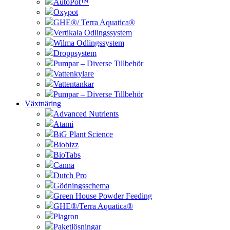
AutoPot™
Oxypot
GHE®/ Terra Aquatica®
Vertikala Odlingssystem
Wilma Odlingssystem
Droppsystem
Pumpar – Diverse Tillbehör
Vattenkylare
Vattentankar
Pumpar – Diverse Tillbehör
Växtnäring
Advanced Nutrients
Atami
BiG Plant Science
Biobizz
BioTabs
Canna
Dutch Pro
Gödningsschema
Green House Powder Feeding
GHE®/Terra Aquatica®
Plagron
Paketlösningar