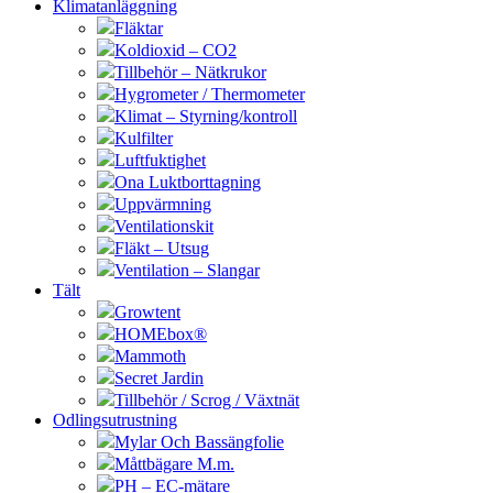
Klimatanläggning
Fläktar
Koldioxid – CO2
Tillbehör – Nätkrukor
Hygrometer / Thermometer
Klimat – Styrning/kontroll
Kulfilter
Luftfuktighet
Ona Luktborttagning
Uppvärmning
Ventilationskit
Fläkt – Utsug
Ventilation – Slangar
Tält
Growtent
HOMEbox®
Mammoth
Secret Jardin
Tillbehör / Scrog / Växtnät
Odlingsutrustning
Mylar Och Bassängfolie
Måttbägare M.m.
PH – EC-mätare