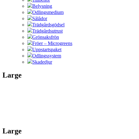
Belysning
Odlingsmedium
Sålådor
Trädgårdsgödsel
Trädgårdsutrust
Grönsaksfrön
Fröer – Microgreens
Uppstartspaket
Odlingssystem
Skadedjur
Large
Large