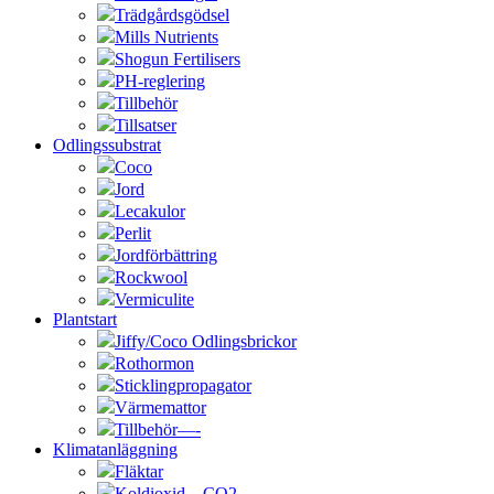
Trädgårdsgödsel
Mills Nutrients
Shogun Fertilisers
PH-reglering
Tillbehör
Tillsatser
Odlingssubstrat
Coco
Jord
Lecakulor
Perlit
Jordförbättring
Rockwool
Vermiculite
Plantstart
Jiffy/Coco Odlingsbrickor
Rothormon
Sticklingpropagator
Värmemattor
Tillbehör—-
Klimatanläggning
Fläktar
Koldioxid – CO2