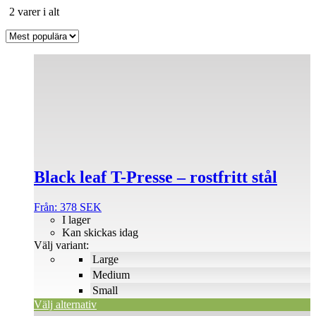
Sortera
2 varer i alt
efter
popularitet
Den
här
produkten
har
flera
varianter.
De
olika
alternativen
Black leaf T-Presse – rostfritt stål
kan
väljas
på
Från:
378
SEK
produktsidan
I lager
Kan skickas idag
Välj variant:
Large
Medium
Small
Välj alternativ