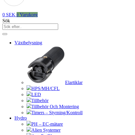
0
SEK
Varukorg
0
Sök
Växtbelysning
Elartiklar
HPS/MH/CFL
LED
Tillbehör
Tillbehör Och Montering
Timers – Styrning/Kontroll
Hydro
PH – EC-mätare
Alien Systemer