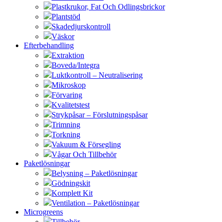
Plastkrukor, Fat Och Odlingsbrickor
Plantstöd
Skadedjurskontroll
Väskor
Efterbehandling
Extraktion
Boveda/Integra
Luktkontroll – Neutralisering
Mikroskop
Förvaring
Kvalitetstest
Strykpåsar – Förslutningspåsar
Trimning
Torkning
Vakuum & Försegling
Vågar Och Tillbehör
Paketlösningar
Belysning – Paketlösningar
Gödningskit
Komplett Kit
Ventilation – Paketlösningar
Microgreens
Tillbehör