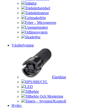
Sålådor
Trädgårdsgödsel
Trädgårdsutrust
Grönsaksfrön
Fröer – Microgreens
Uppstartspaket
Odlingssystem
Skadedjur
Växtbelysning
Elartiklar
HPS/MH/CFL
LED
Tillbehör
Tillbehör Och Montering
Timers – Styrning/Kontroll
Hydro