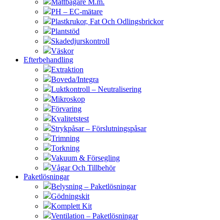
Måttbägare M.m.
PH – EC-mätare
Plastkrukor, Fat Och Odlingsbrickor
Plantstöd
Skadedjurskontroll
Väskor
Efterbehandling
Extraktion
Boveda/Integra
Luktkontroll – Neutralisering
Mikroskop
Förvaring
Kvalitetstest
Strykpåsar – Förslutningspåsar
Trimning
Torkning
Vakuum & Försegling
Vågar Och Tillbehör
Paketlösningar
Belysning – Paketlösningar
Gödningskit
Komplett Kit
Ventilation – Paketlösningar