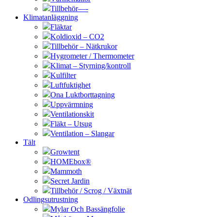
Tillbehör—-
Klimatanläggning
Fläktar
Koldioxid – CO2
Tillbehör – Nätkrukor
Hygrometer / Thermometer
Klimat – Styrning/kontroll
Kulfilter
Luftfuktighet
Ona Luktborttagning
Uppvärmning
Ventilationskit
Fläkt – Utsug
Ventilation – Slangar
Tält
Growtent
HOMEbox®
Mammoth
Secret Jardin
Tillbehör / Scrog / Växtnät
Odlingsutrustning
Mylar Och Bassängfolie