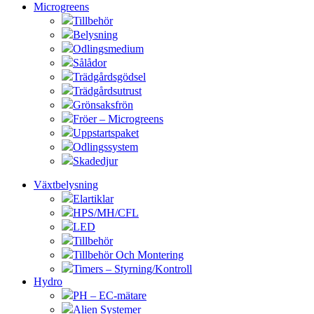
Microgreens
Tillbehör
Belysning
Odlingsmedium
Sålådor
Trädgårdsgödsel
Trädgårdsutrust
Grönsaksfrön
Fröer – Microgreens
Uppstartspaket
Odlingssystem
Skadedjur
Växtbelysning
Elartiklar
HPS/MH/CFL
LED
Tillbehör
Tillbehör Och Montering
Timers – Styrning/Kontroll
Hydro
PH – EC-mätare
Alien Systemer