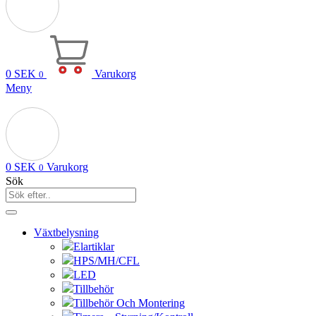
0
SEK
Varukorg
0
Meny
0
SEK
Varukorg
0
Sök
Växtbelysning
Elartiklar
HPS/MH/CFL
LED
Tillbehör
Tillbehör Och Montering