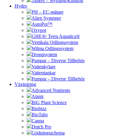
Timers – Styrning/Kontroll
Hydro
PH – EC-mätare
Alien Systemer
AutoPot™
Oxypot
GHE®/ Terra Aquatica®
Vertikala Odlingssystem
Wilma Odlingssystem
Droppsystem
Pumpar – Diverse Tillbehör
Vattenkylare
Vattentankar
Pumpar – Diverse Tillbehör
Växtnäring
Advanced Nutrients
Atami
BiG Plant Science
Biobizz
BioTabs
Canna
Dutch Pro
Gödningsschema