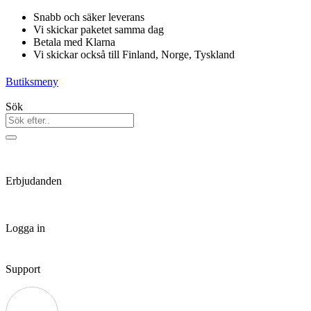
Hoppa
Snabb och säker leverans
till
Vi skickar paketet samma dag
innehåll
Betala med Klarna
Vi skickar också till Finland, Norge, Tyskland
Butiksmeny
Sök
Erbjudanden
Logga in
Support