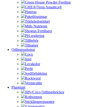
Green House Powder Feeding
GHE®/Terra Aquatica®
Plagron
Paketlösningar
Trädgårdsgödsel
Mills Nutrients
Shogun Fertilisers
PH-reglering
Tillbehör
Tillsatser
Odlingssubstrat
Coco
Jord
Lecakulor
Perlit
Jordförbättring
Rockwool
Vermiculite
Plantstart
Jiffy/Coco Odlingsbrickor
Rothormon
Sticklingpropagator
Värmemattor